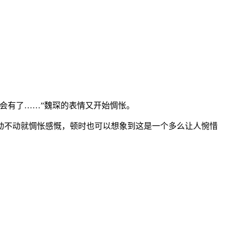
会有了……”魏琛的表情又开始惆怅。
动不动就惆怅感慨，顿时也可以想象到这是一个多么让人惋惜