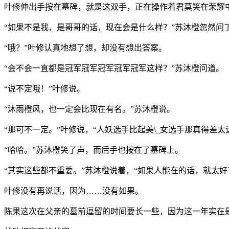
叶修伸出手按在墓碑，就是这双手，正在操作着君莫笑在荣耀
“如果不是我，是哥哥的话，现在会是什么样？”苏沐橙忽然问
“哦？”叶修认真地想了想，却没有想出答案。
“会不会一直都是冠军冠军冠军冠军冠军这样？”苏沐橙问道。
“说不定哦！”叶修说。
“沐雨橙风，也一定会比现在有名。”苏沐橙说。
“那可不一定。”叶修说，“人妖选手比起美\_女选手那真得差太
“哈哈。”苏沐橙笑了声，而后手也按在了墓碑上。
“其实这些都不重要。”苏沐橙说着，“如果人能在的话，就太好
叶修没有再说话，因为……没有如果。
陈果这次在父亲的墓前逗留的时间要长一些，因为这一年实在