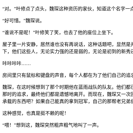
“对。”叶修点了点头，魏琛这种资历的家伙，知道这个名字一
“好可惜。”魏琛说。
“谁说不是呢！”叶修笑了笑，也去了他的座位上坐下。
屋子里一片安静，居然谁也没有再说话，这种话题吧，显然是
下，他们这些人，无论实力强的还是弱的，无论是初到的新秀
咔咔咔咔……
房间里只有鼠标和键盘的声音，每个人都在为了他们自己的追
魏琛，在这时候想到了那个时期他在蓝雨战队的队友。他们都
那时的追求，最终他们都是遗憾地离开。而现在，魏琛又一次
承载的东西吧？如果自己能真的拿到冠军，自己的那帮老兄弟
这种感觉，也真是挺不赖的呢！
“喂！”想到这，魏琛突然粗声粗气地叫了一声。