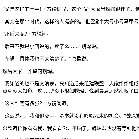
“又是这样的高手！”方锐惊叹，这个“又”大家当然都很理解
“其实在那个时代，这样的人挺多的。谁还没个大号小号马甲号
“那后来呢？”方锐问。
“后来不就是小唐说的，死了么……”魏琛说。
“车祸，具体我也不太清楚了。”唐柔说。
然后大家一齐望向魏琛。
“我知道的也不是太清楚，只知道后来组建联盟，大家纷纷组
点真没人知道。唉……”没下限如魏琛，说到最后居然都叹了
“这人到底有多强？”方锐问道。
“这么说吧，我和他交手，基本就没有吟唱咒术的机会。”魏琛
兴欣诸位你看看我，我看看你，半晌了，魏琛却也没有等到他