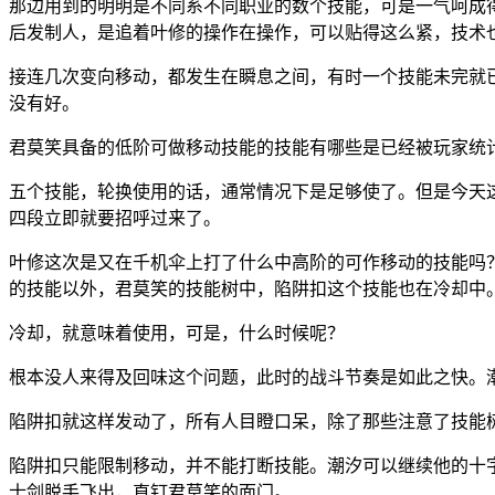
那边用到的明明是不同系不同职业的数个技能，可是一气呵成
后发制人，是追着叶修的操作在操作，可以贴得这么紧，技术
接连几次变向移动，都发生在瞬息之间，有时一个技能未完就
没有好。
君莫笑具备的低阶可做移动技能的技能有哪些是已经被玩家统
五个技能，轮换使用的话，通常情况下是足够使了。但是今天
四段立即就要招呼过来了。
叶修这次是又在千机伞上打了什么中高阶的可作移动的技能吗
的技能以外，君莫笑的技能树中，陷阱扣这个技能也在冷却中
冷却，就意味着使用，可是，什么时候呢？
根本没人来得及回味这个问题，此时的战斗节奏是如此之快。
陷阱扣就这样发动了，所有人目瞪口呆，除了那些注意了技能
陷阱扣只能限制移动，并不能打断技能。潮汐可以继续他的十
士剑脱手飞出，直钉君莫笑的面门。