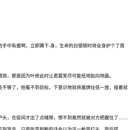
他手中有盾啊，立即蹲下-身，生命的白银顿时将全身护个了周
猥琐，那是因为叶修此时让君莫笑尽可能低地贴向地面。
些不够了，他看不到目标，下意识地就将盾牌往低一放，接着就
护头，仓促间才出了点缝隙，想不到竟然就被对方把握住了……
不到攻击，只是听声判断的话会以为这一枪是打头，而后提