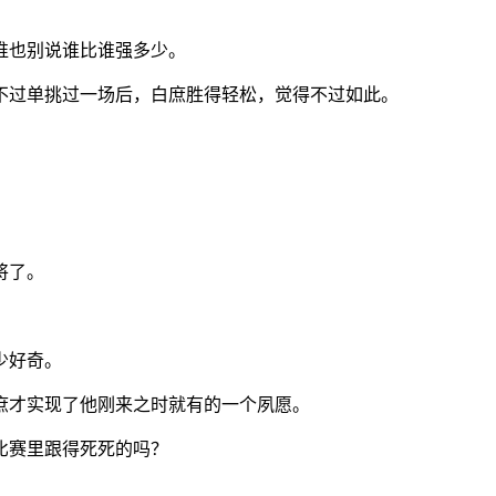
谁也别说谁比谁强多少。
不过单挑过一场后，白庶胜得轻松，觉得不过如此。
将了。
少好奇。
庶才实现了他刚来之时就有的一个夙愿。
比赛里跟得死死的吗？