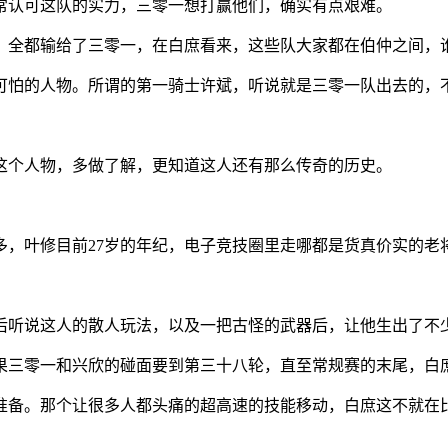
常认可这队的实力，三零一想打赢他们，确实有点艰难。
，全都输给了三零一，在白庶看来，这些队大家都在伯仲之间，
可怕的人物。所谓的第一骑士许斌，听说就是三零一队出去的，
这个人物，多做了解，更知道这人还有那么传奇的历史。
多，叶修目前27岁的年纪，电子竞技圈里走哪都是货真价实的老
后听说这人的散人玩法，以及一把古怪的武器后，让他生出了不
果三零一和兴欣的碰面要到第三十八轮，直至常规赛的末尾，白
准备。那个让很多人都头痛的超高速的技能移动，白庶这不就在