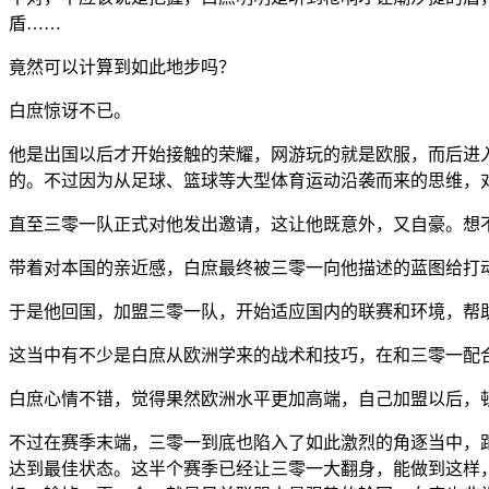
盾……
竟然可以计算到如此地步吗？
白庶惊讶不已。
他是出国以后才开始接触的荣耀，网游玩的就是欧服，而后进
的。不过因为从足球、篮球等大型体育运动沿袭而来的思维，
直至三零一队正式对他发出邀请，这让他既意外，又自豪。想
带着对本国的亲近感，白庶最终被三零一向他描述的蓝图给打
于是他回国，加盟三零一队，开始适应国内的联赛和环境，帮
这当中有不少是白庶从欧洲学来的战术和技巧，在和三零一配
白庶心情不错，觉得果然欧洲水平更加高端，自己加盟以后，
不过在赛季末端，三零一到底也陷入了如此激烈的角逐当中，
达到最佳状态。这半个赛季已经让三零一大翻身，能做到这样