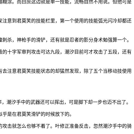
塌糊涂。而白庶这边就是单一技能，流畅自然不用说。但他可是
家注意到君莫笑的技能栏里，第一个使用的技能弧光闪冷却都还
撞刺杀，神枪手的滑铲，还有就是忍者的影分身术勉强算一个。
级的十字军审判攻击可达九段，潮汐目前可才攻击了五段，还有
有去注意君莫笑技能状态的却猛然发现，除了五个当移动技使用
声，潮汐手中的武器还可以挥出，可是脚下却一步也迈不出了。
似乎是在君莫笑滑铲的时候放下的。
的攻击就怎么也够不着了。叶修正准备反击，忽然潮汐手中的骑