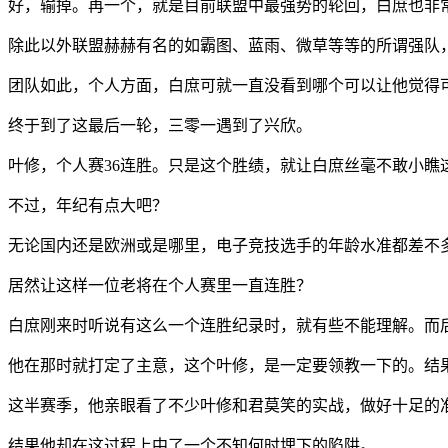
好，输掉。再一个，就是目前联盟中最强势的轮回，白庶也非
除此以外联盟赫赫有名的如霸图、蓝雨、微草等等的所谓强队
团队如此，个人方面，白庶可就一直没看到哪个可以让他觉得
终于到了这最后一轮，三零一遇到了兴欣。
叶修，个人赛36连胜。只是这个胜绩，就让白庶丝毫不敢小瞧
不过，年纪有点大吧？
无论国内还是欧洲或是哪里，电子竞技选手的年龄水准都差不
居然让这样一位老将在个人赛里一直连胜？
白庶刚来时听说有这么一个连胜纪录时，就有些不能理解。而
他在那时就打定了主意，这个叶修，是一定要领教一下的。结
这半赛季，他亲眼看了不少叶修和君莫笑的实战，做好十足的
结果他却在这过程上中了一个不知何时埋下的陷阱。