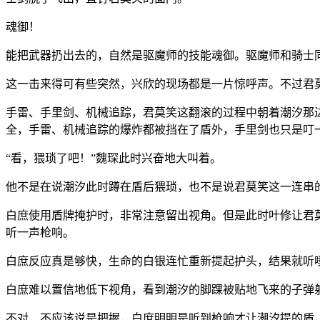
魂御！
能把武器扔出去的，自然是驱魔师的技能魂御。驱魔师和骑士
这一击来得可有些突然，兴欣的现场都是一片惊呼声。不过君
手雷、手里剑、机械追踪，君莫笑这翻滚的过程中朝着潮汐那
全，手雷、机械追踪的爆炸都被挡在了盾外，手里剑也只是叮
“看，猥琐了吧！”魏琛此时兴奋地大叫着。
他不是在说潮汐此时蹲在盾后猥琐，也不是说君莫笑这一连串
白庶使用盾牌掩护时，非常注意留出视角。但是此时叶修让君
听一声枪响。
白庶反应真是够快，生命的白银连忙重新提起护头，结果就听
白庶难以置信地低下视角，看到潮汐的脚踝被贴地飞来的子弹
不对，不应该说是把握，白庶明明是听到枪响才让潮汐提的盾