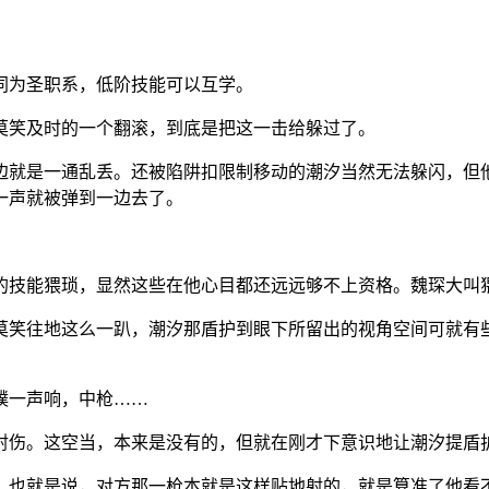
同为圣职系，低阶技能可以互学。
莫笑及时的一个翻滚，到底是把这一击给躲过了。
边就是一通乱丢。还被陷阱扣限制移动的潮汐当然无法躲闪，但
一声就被弹到一边去了。
的技能猥琐，显然这些在他心目都还远远够不上资格。魏琛大叫
莫笑往地这么一趴，潮汐那盾护到眼下所留出的视角空间可就有
噗一声响，中枪……
射伤。这空当，本来是没有的，但就在刚才下意识地让潮汐提盾
，也就是说，对方那一枪本就是这样贴地射的，就是算准了他看