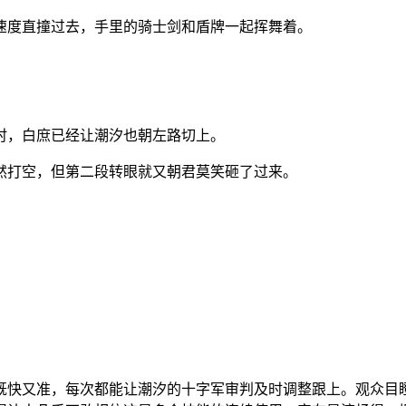
速度直撞过去，手里的骑士剑和盾牌一起挥舞着。
时，白庶已经让潮汐也朝左路切上。
然打空，但第二段转眼就又朝君莫笑砸了过来。
既快又准，每次都能让潮汐的十字军审判及时调整跟上。观众目