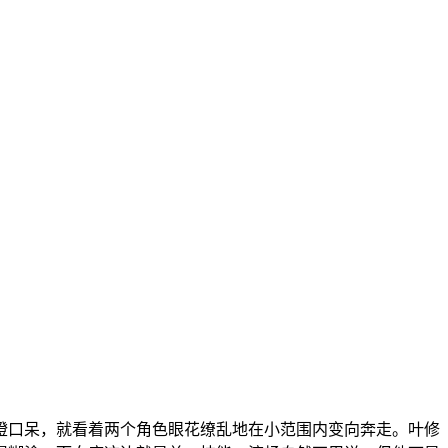
瞪口呆，就看着两个角色眼花缭乱地在小范围内变向奔走。叶修