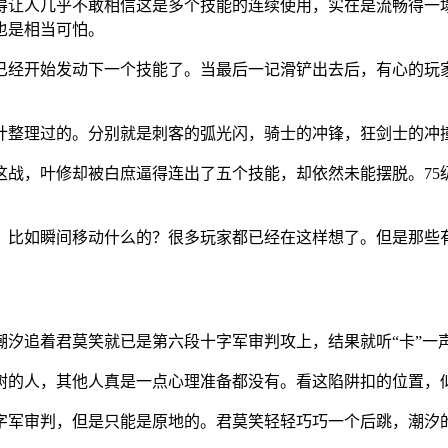
得让人几乎不敢相信这是多个技能的连续使用，实在是流畅得一
也是相当可怕。
已经开始发动下一个技能了。当最后一记滑铲出去后，有心的玩
计整理过的。分别就是刺客的弧光闪，骑士的冲锋，狂剑士的冲
这战，叶修却被白庶逼得连出了五个技能，却依然未能摆脱。75
？比如瞬间移动什么的？很多玩家都已经在这样想了。但是那些
。
潮汐追着君莫笑就已是第六段十字军审判攻上，结果就听“卡”一
树的人，其他人真是一点心理准备都没有。看这陷阱扣的位置，
字军审判，但是只能是原地的。君莫笑轻轻巧巧一个后跳，潮汐