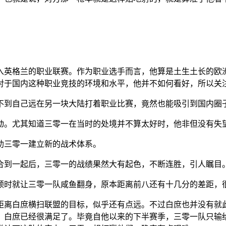
入英格兰的职业联赛。作为职业选手而言，他算是土生土长的欧
对于国内这种职业竞技的环境和水平，他并不如何看好，所以关
不到自己远在另一块大陆打着职业比赛，竟然也能吸引到国内圈
动。尤其知道三零一在当时的处境并不算太好时，他非但没有失
助三零一建立新的战术体系。
合到一起后，三零一的战绩果然大有起色，不断连胜，引人瞩目
顿时就让三零一队咸鱼翻身，原本距离前八还有十几分的差距，
距离白庶横扫联盟的目标，似乎还有点远。不过白庶也并没有就
，白庶已经很满足了。毕竟自他以来的下半赛季，三零一队只输