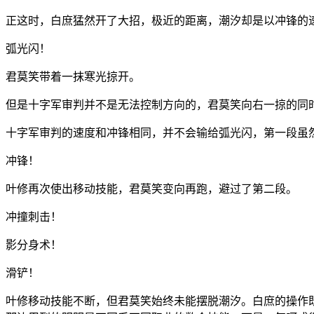
正这时，白庶猛然开了大招，极近的距离，潮汐却是以冲锋的
弧光闪！
君莫笑带着一抹寒光掠开。
但是十字军审判并不是无法控制方向的，君莫笑向右一掠的同
十字军审判的速度和冲锋相同，并不会输给弧光闪，第一段虽
冲锋！
叶修再次使出移动技能，君莫笑变向再跑，避过了第二段。
冲撞刺击！
影分身术！
滑铲！
叶修移动技能不断，但君莫笑始终未能摆脱潮汐。白庶的操作