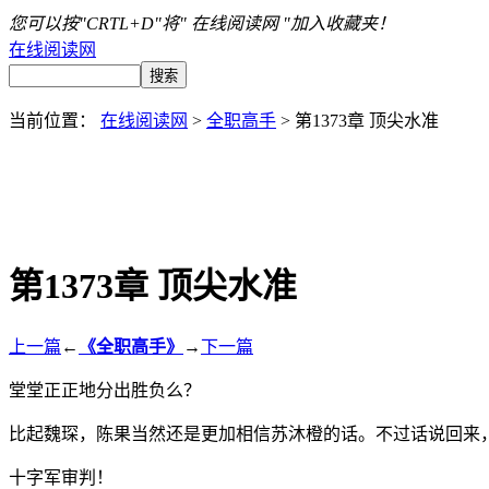
您可以按"CRTL+D"将" 在线阅读网 "加入收藏夹！
在线阅读网
当前位置：
在线阅读网
>
全职高手
> 第1373章 顶尖水准
第1373章 顶尖水准
上一篇
←
《全职高手》
→
下一篇
堂堂正正地分出胜负么？
比起魏琛，陈果当然还是更加相信苏沐橙的话。不过话说回来
十字军审判！