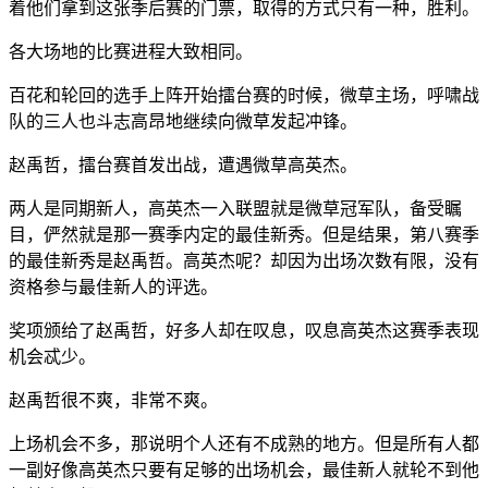
着他们拿到这张季后赛的门票，取得的方式只有一种，胜利。
各大场地的比赛进程大致相同。
百花和轮回的选手上阵开始擂台赛的时候，微草主场，呼啸战
队的三人也斗志高昂地继续向微草发起冲锋。
赵禹哲，擂台赛首发出战，遭遇微草高英杰。
两人是同期新人，高英杰一入联盟就是微草冠军队，备受瞩
目，俨然就是那一赛季内定的最佳新秀。但是结果，第八赛季
的最佳新秀是赵禹哲。高英杰呢？却因为出场次数有限，没有
资格参与最佳新人的评选。
奖项颁给了赵禹哲，好多人却在叹息，叹息高英杰这赛季表现
机会忒少。
赵禹哲很不爽，非常不爽。
上场机会不多，那说明个人还有不成熟的地方。但是所有人都
一副好像高英杰只要有足够的出场机会，最佳新人就轮不到他