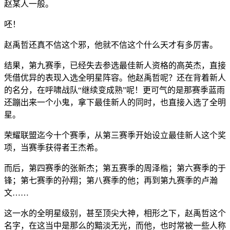
赵某人一般。
呸！
赵禹哲还真不信这个邪，他就不信这个什么天才有多厉害。
结果，第九赛季，已经失去参选最佳新人资格的高英杰，直接
凭借优异的表现入选全明星阵容。他赵禹哲呢？还在背着新人
的名分，在呼啸战队“继续变成熟”呢！更可气的是那赛季蓝雨
还蹦出来一个小鬼，拿下最佳新人的同时，也直接入选了全明
星。
荣耀联盟迄今十个赛季，从第三赛季开始设立最佳新人这个奖
项，当赛季获得者王杰希。
而后，第四赛季的张新杰；第五赛季的周泽楷；第六赛季的于
锋；第七赛季的孙翔；第八赛季的他；再到第九赛季的卢瀚
文……
这一水的全明星级别，甚至顶尖大神，相形之下，赵禹哲这个
名字，在这当中是那么的黯淡无光，而他，也时常被一些人称