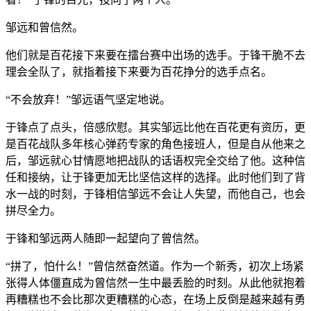
邹远和曾信然。
他们就是百花接下来要在擂台赛中出场的选手。于锋干脆不去
理会全队了，就指着接下来要为百花挣分的选手点名。
“不会放弃！”邹远语气坚定地说。
于锋点了点头，倍感欣慰。其实邹远比他在百花更有资历，更
是百花战队多年核心弹药专家的角色接班人，但是自从他来之
后，邹远就心甘情愿地把战队的话语权完全交给了他。这种信
任和接纳，让于锋更加无比坚信这样的选择。此时他们到了背
水一战的时刻，于锋相信邹远不会让人失望，而他自己，也会
拼尽全力。
于锋和邹远两人随即一起望向了曾信然。
“拼了，怕什么！”曾信然奋然道。作为一个新秀，初次上场紧
张得人体僵直成为曾信然一生中最丢脸的时刻。从此他就抱着
再糟糕也不会比那次更糟糕的心态，在场上反倒是越来越有勇