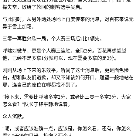
挥失常，败给了轮回的刺客选手吴启。
与此同时，从另外两处场地上再度传来的消息，对百花来说无
异于雪上加霜。
三零一再胜兴欣一局，个人赛三场后2比1领先。
呼啸对微草，更是个人赛三连胜，全取3分。百花再想超越
他，已经不是多拿1分就可以，现在需要多拿的是2分。
刚刚从场上下来的朱效平，听闻了这个消息后，更是面色惨
白，想和队友们道歉，却又不知该如何开口，雕塑一般地站在
那，连自己的座位在哪都找不到了。
“接下来，需要比呼啸多拿2分，或者比三零一多拿3分，大家
怎么看？”队长于锋平静地说着。
众人沉默。
“呃，或者应该准确一点，应该是，你怎么看，还有，你怎么
看？”于锋的目光，投向了两个人。