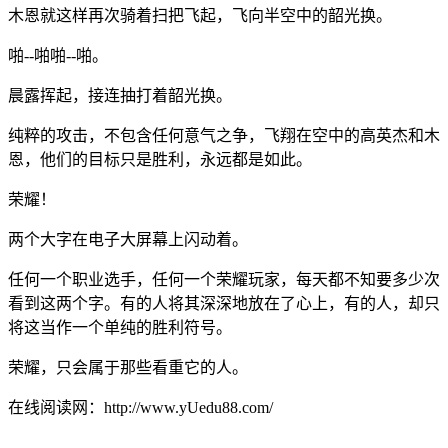
木恩就这样再次骑着扫把飞起，飞向半空中的韶光换。
啪--啪啪--啪。
晨露挥起，接连抽打着韶光换。
纯粹的攻击，不包含任何意气之争，飞翔在空中的高英杰和木
恩，他们的目标只是胜利，永远都是如此。
荣耀！
两个大字在电子大屏幕上闪动着。
任何一个职业选手，任何一个荣耀玩家，每天都不知要多少次
看到这两个字。有的人将其深深地放在了心上，有的人，却只
将这当作一个单纯的胜利符号。
荣耀，只会属于那些看重它的人。
在线阅读网：http://www.yUedu88.com/