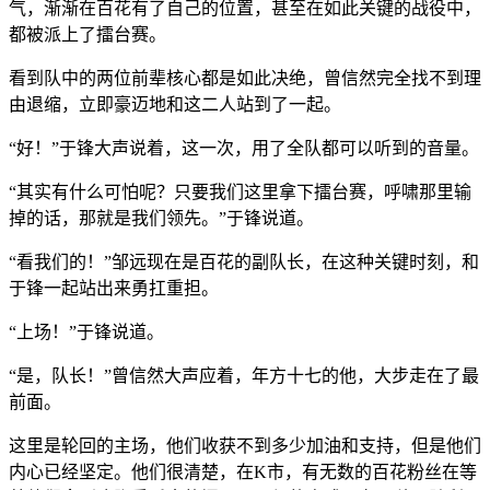
气，渐渐在百花有了自己的位置，甚至在如此关键的战役中，
都被派上了擂台赛。
看到队中的两位前辈核心都是如此决绝，曾信然完全找不到理
由退缩，立即豪迈地和这二人站到了一起。
“好！”于锋大声说着，这一次，用了全队都可以听到的音量。
“其实有什么可怕呢？只要我们这里拿下擂台赛，呼啸那里输
掉的话，那就是我们领先。”于锋说道。
“看我们的！”邹远现在是百花的副队长，在这种关键时刻，和
于锋一起站出来勇扛重担。
“上场！”于锋说道。
“是，队长！”曾信然大声应着，年方十七的他，大步走在了最
前面。
这里是轮回的主场，他们收获不到多少加油和支持，但是他们
内心已经坚定。他们很清楚，在K市，有无数的百花粉丝在等