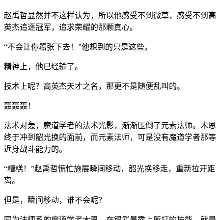
赵禹哲显然并不这样认为，所以他感受不到微草，感受不到高
英杰追逐冠军，追求荣耀的那颗真心。
“不会让你嚣张下去！”他想到的只是这些。
精神上，他已经输了。
技术上呢？高英杰天才之名，那更不是随便乱叫的。
轰轰轰！
法术对轰，魔道学者的法术光影，渐渐压倒了元素法师。木恩
终于冲到韶光换的面前，而元素法师，可是没有魔道学者那等
近身战斗能力的。
“糟糕！”赵禹哲慌忙施展瞬间移动，韶光换移走，重新拉开距
离。
但是，瞬间移动，谁不会呢？
同为法师系的魔道学者木恩，在银武晨露上所打的技能，就是