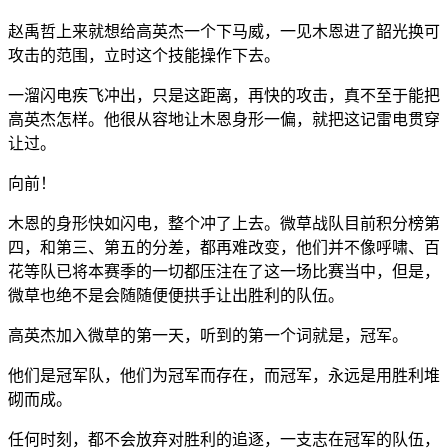
赵禹哲上来就想给高英杰一个下马威，一见木恩进了韶光换可
攻击的范围，立时这个技能操作下去。
一溜闪电疾飞冲出，只是这距离，再快的攻击，真不至于能把
高英杰怎样。他很从容地让木恩身形一偏，就把这记雷电贯穿
让过。
向前！
木恩的身形快如闪电，整个冲了上去。微草战队目前积分榜第
四，和第三、第五的分差，都再难改变，他们并不像呼啸、百
花等队已将本赛季的一切都压注在了这一场比赛当中，但是，
微草也绝不是会随随便便拱手让出胜利的队伍。
高英杰加入微草的第一天，听到的第一个词就是，冠军。
他们是冠军队，他们为冠军而存在，而冠军，永远是用胜利堆
砌而成。
任何时刻，都不会放弃对胜利的追逐，一支志在冠军的队伍，