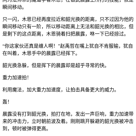
瞬间移动。
只一闪，木恩已经再度拉近和韶光换的距离，只不过因为他的
瞬间移动只有一阶，所以移动距离上无法和韶光换的相比，但
是剩下的这点距离，木恩骑着扫把晨露，咻一下已经掠过。
“你这家伙还真是缠人啊！”赵禹哲在嘴上犹自不肯服输，犹自
在叫着，木恩手中的晨露已经挥下。
韶光换急躲，但是挥下的晨露却是超乎寻常的快。
重力加速拍！
利用魔法，加大重力加速度，让拍击具备更大的威力。
轰！
晨露没有打到韶光换，拍打在地，发出一声巨响，重力加速带
来的冲击力，立时朝前波及着。刚刚跳开躲避的韶光换被冲击
到，顿时被弹得更高。