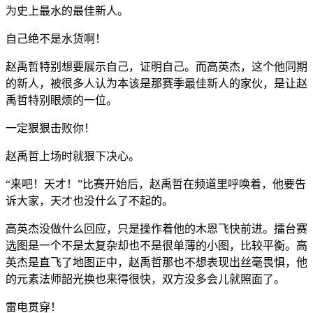
为史上最水的最佳新人。
自己绝不是水货啊！
赵禹哲特别想要展示自己，证明自己。而高英杰，这个他同期
的新人，被很多人认为本该是那赛季最佳新人的家伙，是让赵
禹哲特别眼烦的一位。
一定狠狠击败你！
赵禹哲上场时就狠下决心。
“来吧！天才！”比赛开始后，赵禹哲在频道里呼唤着，他要告
诉大家，天才也没什么了不起的。
高英杰没做什么回应，只是操作着他的木恩飞快前进。擂台赛
选图是一个不是太复杂却也不是很单薄的小图，比较平衡。高
英杰是直飞了地图正中，赵禹哲那也不想表现出丝毫畏惧，他
的元素法师韶光换也来得很快，双方没多会儿就照面了。
雷电贯穿！