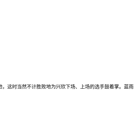
地，这时当然不计胜败地为兴欣下场、上场的选手鼓着掌。蓝雨