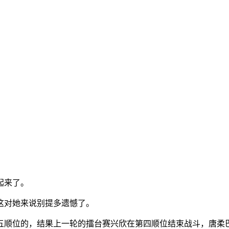
起来了。
这对她来说别提多遗憾了。
五顺位的，结果上一轮的擂台赛兴欣在第四顺位结束战斗，唐柔