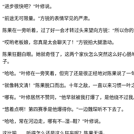
“进步很快吧？”叶修说。
“前途无可限量。”方锐的表情罕见的严肃。
陈果在一旁听着，过了好一会才转过头来望向方锐：“所以你的
“哎哟老板娘，您真是太会聊天了！”方锐拍大腿激动。
陈果狂翻白眼。她就奇怪了，这两个家伙怎么突然这么好心肠
子。
“哈哈。”叶修在一旁笑着，但完了还是很正经地对陈果说了一
“就像韩文清！”陈果脱口而出。十年之敌，一直以来习惯一叶
“哪有。”叶修居然不赞同，“他早就被我打爆了，是他绕不过我
“悠着点啊！第四赛季是他爆得你。”一边魏琛听不下去了。
“哈哈，常在河边走，哪有不--湿--鞋？”叶修说。
这比喻……听得怎么还是这么狂妄呢？陈果无语。