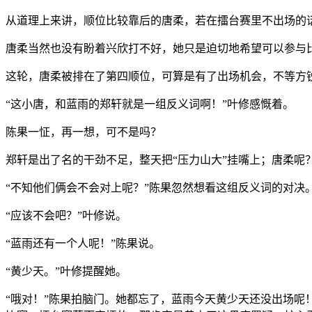
从道理上来讲，顺位比较靠后的唐柔，若在擂台赛里不出场的
唐柔当然也没有盼着兴欣打不好，她只是迫切地希望可以参与
这轮，唐柔被排在了第四顺位，可算是有了出场机会，不等方
“这小唐，和蓝雨的郑轩就是一组反义词啊！”叶修感慨着。
陈果一怔，再一想，可不是吗？
郑轩是出了名的干劲不足，整天把“压力山大”挂嘴上；唐柔呢
“不知他们俩会不会对上呢？”陈果忽然想看这组反义词的对决
“应该不会吧？”叶修说。
“蓝雨还有一个人呢！”陈果说。
“黄少天。”叶修提醒她。
“哦对！”陈果拍脑门。她都忘了，蓝雨今天黄少天还没出场