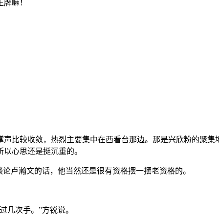
王牌嘛！
掌声比较收敛，热烈主要集中在西看台那边。那是兴欣粉的聚集
所以心思还是挺沉重的。
谈论卢瀚文的话，他当然还是很有资格摆一摆老资格的。
过几次手。”方锐说。