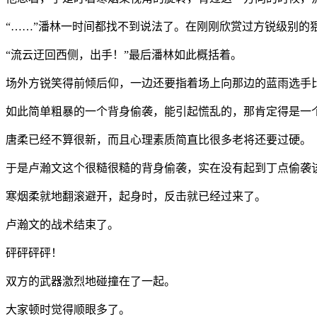
“……”潘林一时间都找不到说法了。在刚刚欣赏过方锐级别
“流云迂回西侧，出手！”最后潘林如此概括着。
场外方锐笑得前倾后仰，一边还要指着场上向那边的蓝雨选手
如此简单粗暴的一个背身偷袭，能引起慌乱的，那肯定得是一
唐柔已经不算很新，而且心理素质简直比很多老将还要过硬。
于是卢瀚文这个很糙很糙的背身偷袭，实在没有起到丁点偷袭
寒烟柔就地翻滚避开，起身时，反击就已经过来了。
卢瀚文的战术结束了。
砰砰砰砰！
双方的武器激烈地碰撞在了一起。
大家顿时觉得顺眼多了。