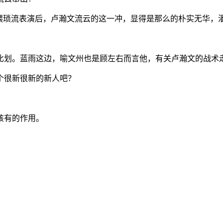
的猥琐流表演后，卢瀚文流云的这一冲，显得是那么的朴实无华，
比划。蓝雨这边，喻文州也是顾左右而言他，有关卢瀚文的战术
个很新很新的新人吧？
该有的作用。