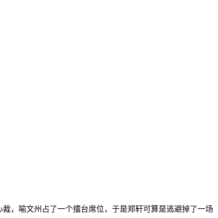
心裁，喻文州占了一个擂台席位，于是郑轩可算是逃避掉了一场