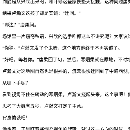
到底是从兴欣出来的，和叶修这些家伙整天接触，这种问题唐
结果卢瀚文这孩子却是实诚：“迂回。”
“哪边？”唐柔问。
场馆里一片窃窃私语，兴欣的选手咋都这么不讲究呢？大家议
“你猜。”卢瀚文发了个鬼脸，这个地方他终于不再实诚了。
“好吧，等着你。”唐柔回了句，然后，寒烟柔就在原地，不时
卢瀚文对这地图自然也是很熟的，流云很快迂回到了中路西侧
从哪下手呢？
看到视角不住在转动的寒烟柔，卢瀚文挠起头来，这个事吧！
思考了大概有五秒，卢瀚文打定了主意。
背身偷袭吧！
他想着，于是盯着寒烟柔视角的旋转，背过这一方向的时候，