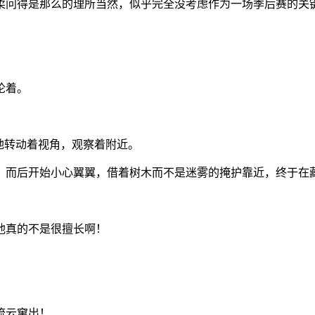
柔问得是那么的理所当然，似乎完全没考虑作为一场季后赛的关
论着。
地转动着视角，观察着附近。
，而后开始小心翼翼，借着树木而不是迷雾的掩护靠近，终于在
他真的不是很擅长啊！
流云窜出！