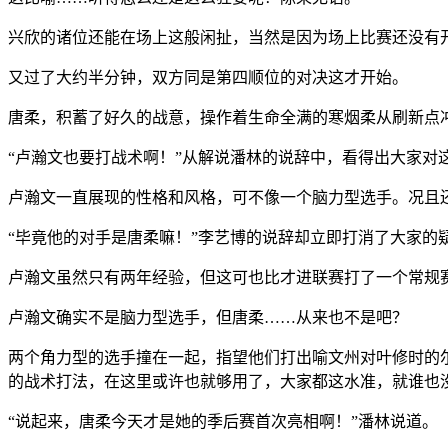
兴欣的诸位还能在场上这般闲扯，当然是因为场上比赛还没有
又过了大约半分钟，双方同是第四顺位的对决这才开始。
唐柔，积蓄了好久的战意，操作着生命全满的寒烟柔从刷新点
“卢瀚文也要打战术啊！”从解说潘林的说辞中，看得出大家对
卢瀚文一直展现的性格和风格，可不像一个脑力型选手。况且
“毕竟他的对手是唐柔嘛！”李艺博的说辞却立即打消了大家的
卢瀚文虽然只有两年经验，但这可也比才进联赛打了一个常规
卢瀚文确实不是脑力型选手，但唐柔……从来也不是吧？
两个角力型的选手撞在一起，指望他们打出喻文州对叶修时的
的战术打法，在这里或许也就够用了，大家都这水准，就谁也
“说起来，唐柔今天才是她的季后赛首次亮相啊！”潘林说道。