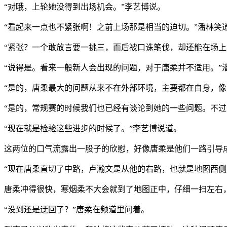
“对哦，上轮她没得到出场机会。”李艺博说。
“看起来一点也不紧张啊！之前上场那是相当的迫切。”潘林笑
“紧张？一个敢放言要一挑三，而后被口诛笔伐，却还能在场上
“说得是。看来一般新人会出现的问题，对于唐柔并不适用。”
“是的，唐柔最大的问题从来不在外部环境，主要都在自身，
“是的，常规赛的时候我们也已经有谈论到她的一些问题。不过
“现在就是检验这些进步的时候了。”李艺博说道。
这两位的口气流露出一股子的欣慰，好像唐柔是他们一路引导
“现在唐柔直切了中路，卢瀚文是从他的右路，也就是地图西侧
唐柔冲得很快，寒烟柔不大会就到了地图正中，仔细一扫左右
“没到还是迂回了？”唐柔在频道里问着。