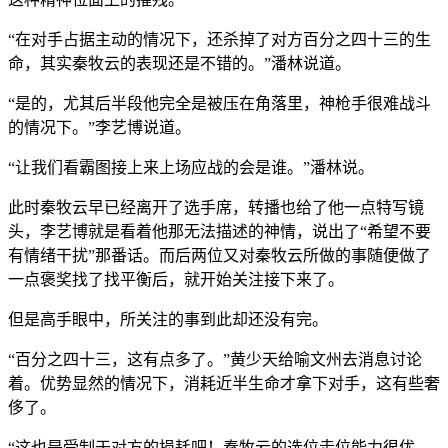
“在对手占据主动的情况下，还杀掉了对方百分之四十三的生
命，其实秦牧云的表现还是不错的。”潘林说道。
“是的，尤其后半段他完全是被压在角落里，神枪手很难战斗
的情况下。”李艺博说道。
“让我们看霸图接上来上场应战的会是谁。”潘林说。
此时秦牧云早已经离开了选手席，转播也给了他一点特写镜
头，李艺博就是看着他那无法描述的神情，说出了“希望不要
有情绪干扰”那番话。而后两位又对秦牧云所做的事随便做了
一点褒奖找了找平衡后，就开始关注接下来了。
但是高手眼中，所关注的事到此却还没有完。
“百分之四十三，这有点多了。”黄少天给喻文州去消息讨论
着。优势显然的情况下，消耗近半生命才拿下对手，这有些奢
侈了。
“这也是受制于对方的损耗吧！秦牧云的选位走位能力很优