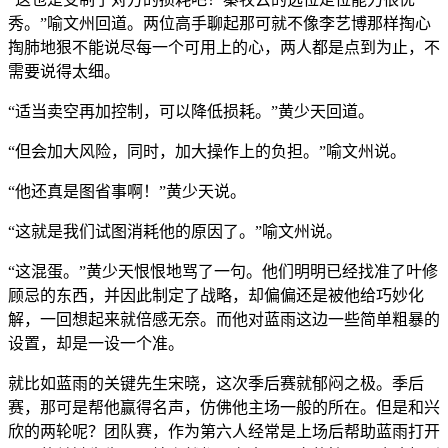
秀。”喻文州回道。两位高手聊起那可就不像李艺博那样掏心
掏肺地狠不能说尽每一个可用上的心，两人都是点到为止，不
需要说得太细。
“适当卖空再加控制，可以降低损耗。”黄少天回道。
“但会加大风险，同时，加大操作上的负担。”喻文州说。
“他还真是图省事啊！”黄少天说。
“这就是我们试图消耗他的原因了。”喻文州说。
“这混蛋。”黄少天恨恨地骂了一句。他们明明已经找准了叶修
顾忌的东西，并因此制定了战略，却偏偏还是被他给巧妙化
解，一回想起来就倍感无奈。而他对蓝雨这边一些简单粗暴的
设置，却是一设一个准。
就比如蓝雨的关键先生宋晓，这次季后赛就郁闷之极。季后
赛，那可是帮他赢得名声，仿佛他主场一般的所在。但是和兴
欣的两轮呢？团队赛，作为第六人经常是上场后帮助蓝雨打开