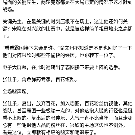
局面的关键先生，两轮竟然都是在大局已定的情况下这才赶到
战场。
关键先生，在最关键的时刻压根不在场上，这让他还如何关
键？宋晓在对兴欣的比赛中，就是被这样简单粗暴地束之高阁
了。
“看看霸图接下来会是谁。”喻文州不知道是不是也回忆了一下
他们对阵兴欣时那些不愉快的经历，也跳转下一位了。
电子大屏幕，在此时翻转出了霸图接下来要上阵的选手。
张佳乐，角色弹药专家，百花缭乱。
全场嘘声起。
张佳乐，复出，放弃百花，加入霸图，百花粉丝仇视他，其他
战队，甚至霸图一些极端一点的，对他这抱大腿的行径也是挺
看不上眼的。复出后的张佳乐，人气一直不比当年，而且走哪
总有一些嘲讽他人品的粉丝在，兴欣的主场这边也不例外，一
看是这位，立即就有相应的嘘声和嘲讽来了。