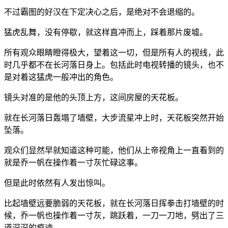
不过霸图的好汉在下定决心之后，是绝对不会退缩的。
猛虎乱舞，没有停歇，就这样直冲而上，踩着那片废墟。
所有观众眼睛瞪得极大，望着这一切，但是所有人的视线，此
时几乎都不在长河落日身上。包括此时电视转播的镜头，也不
是对着这猛虎一般冲出的角色。
镜头对准的是他的头顶上方，这间房屋的天花板。
就在长河落日轰塌了墙壁，大步流星冲上时，天花板突然开始
坠落。
观众们显然早就知道这种可能，他们从上帝视角上一直看到的
就是乔一帆在操作着一寸灰忙碌这事。
但是此时依然有人发出惊叫。
比起墙壁远要脆弱的天花板，就在长河落日挥拳击打墙壁的时
候，乔一帆也操作着一寸灰，跳跃着，一刀一刀地，劈出了三
道深深的痕迹。