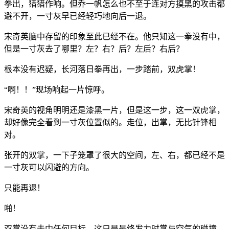
拳出，猎猎作响。但乔一帆怎么也不至于连对方摸黑的攻击都
避不开，一寸灰早已经轻巧地向后一退。
宋奇英脑中存留的印象至此已经不在。他只知这一拳没有中，
但是一寸灰去了哪里？左？右？后？左后？右后？
根本没有迟疑，长河落日拳再出，一步踏前，双虎掌！
“啊！！”现场响起一片惊呼。
宋奇英的视角明明还是漆黑一片，但是这一步，这一双虎掌，
却好像完全看到一寸灰位置似的。走位，出掌，无比针锋相
对。
张开的双掌，一下子笼罩了很大的空间，左、右，都已经不是
一寸灰可以闪避的方向。
只能再退！
啪！
双掌没有击中任何目标，这只是最终发力时掌与空气的碰撞，