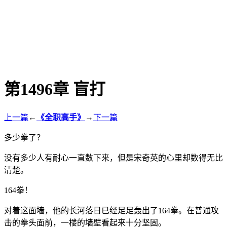
第1496章 盲打
上一篇
←
《全职高手》
→
下一篇
多少拳了？
没有多少人有耐心一直数下来，但是宋奇英的心里却数得无比
清楚。
164拳！
对着这面墙，他的长河落日已经足足轰出了164拳。在普通攻
击的拳头面前，一楼的墙壁看起来十分坚固。