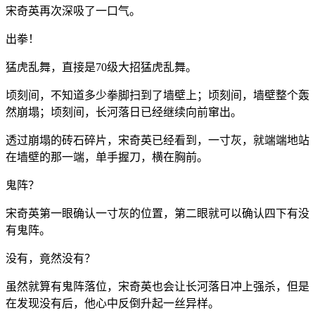
宋奇英再次深吸了一口气。
出拳！
猛虎乱舞，直接是70级大招猛虎乱舞。
顷刻间，不知道多少拳脚扫到了墙壁上；顷刻间，墙壁整个轰
然崩塌；顷刻间，长河落日已经继续向前窜出。
透过崩塌的砖石碎片，宋奇英已经看到，一寸灰，就端端地站
在墙壁的那一端，单手握刀，横在胸前。
鬼阵？
宋奇英第一眼确认一寸灰的位置，第二眼就可以确认四下有没
有鬼阵。
没有，竟然没有？
虽然就算有鬼阵落位，宋奇英也会让长河落日冲上强杀，但是
在发现没有后，他心中反倒升起一丝异样。