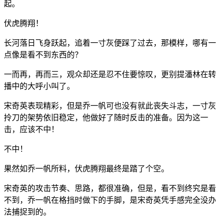
起。
伏虎腾翔！
长河落日飞身跃起，追着一寸灰便踩了过去，那模样，哪有一
点像是看不到东西的？
一而再，再而三，观众却还是忍不住要惊叹，更别提潘林在转
播中的大呼小叫了。
宋奇英表现精彩，但是乔一帆可也没有就此丧失斗志，一寸灰
拎刀的架势依旧稳定，他做好了随时反击的准备。因为这一
击，应该不中！
不中！
果然如乔一帆所料，伏虎腾翔最终是踏了个空。
宋奇英的攻击节奏、思路，都很准确，但是，看不到终究是看
不到，乔一帆在格挡时做下的手脚，是宋奇英凭手感完全没办
法捕捉到的。