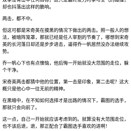
却也抖落出这样的脆响。
两击，都不中。
但这可都是宋奇英在摸黑的情况下做出的两击。照一般人的想
法，被暗阵笼罩，那就已经是任人宰割的节奏了，哪想到宋奇
英的长河落日却还是步步进击，逼得乔一帆居然没办法继续攻
势。
乔一帆心下也有点懊恼，他后悔一开始就没大范围的走位，躲
个干净。
宋奇英两击都猜中他的位置，第一击是印象，第二击呢？这大
概只是他心中一往无前的精神。
在黑暗中，在不知如何选择才是出路的情况下，霸图的选手，
那就只会向前了。
这一点，自己一开始就应该考虑到的。就算没有大范围走位，
也不该后退，退，那正配合了霸图选手喜欢的进啊！