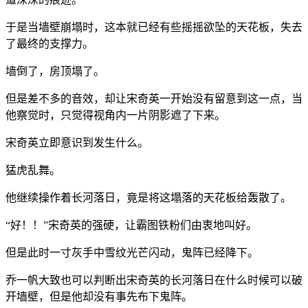
于是当墙壁崩塌时，这本就已经有些摇摇欲坠的天花板，失去
了最终的支撑力。
墙倒了，房顶塌了。
但是差不多的音效，却让宋奇英一开始没有留意到这一点，当
他察觉时，只觉得视角内一片阴影遮了下来。
宋奇英立即意识到发生什么。
猛虎乱舞。
他继续操作着长河落日，竟是将这塌落的天花板给轰散了。
“好！！”宋奇英的强硬，让霸图铁粉们由衷地叫好。
但是此时一寸灰手中雪纹光芒闪动，鬼阵已经降下。
乔一帆大致也可以判断出宋奇英的长河落日在什么时候可以破
开墙壁，但是他却没有事先布下鬼阵。