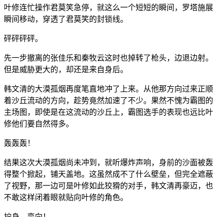
叶修连忙操作君莫笑急停，就这么一个短短的瞬间，罗塔施展
瞬间移动，穿透了君莫笑的封锁线。
砰砰砰砰。
先一步撤离的张佳乐和秦牧云这时也掉转了枪头，边退边射。
但是威胁更大的，却还是来自身后。
韩文清的大漠孤烟再度笔直地冲了上来。从他那方向过来正顺
着沙丘流动的方向，趁势竟然加速了不少。果然不愧为霸图的
主场图，即使是在这流动的沙丘上，霸图选手的表现也远比叶
修他们要自然得多。
轰轰轰！
结果这次大漠孤烟尚未冲到，就听爆炸声响，身前的沙面被轰
得整个掀起，铺天盖地。这虽然成不了什么壁垒，但完全遮蔽
了视野，那一边可是叶修如此狡猾的对手，韩文清再豪迈，也
不敢这样闭着眼就贴向叶修的角色。
拧身，变向！