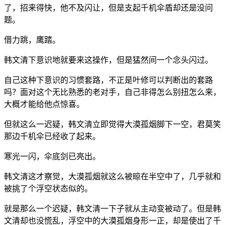
了，招来得快，他不及闪让，但是支起千机伞盾却还是没问
题。
借力跳，鹰踏。
韩文清下意识地就要来这操作，但是猛然间一个念头闪过。
自己这种下意识的习惯套路，不正是叶修可以判断出的套路
吗？面对这个无比熟悉的老对手，自己非得怎么别扭怎么来，
大概才能给他点惊喜。
但就这么一迟疑，韩文清立即觉得大漠孤烟脚下一空，君莫笑
那边千机伞已经收了起来。
寒光一闪，伞底剑已亮出。
韩文清这才察觉，大漠孤烟就这么被晾在半空中了，几乎就和
被挑了个浮空状态似的。
就是那么一个迟疑，韩文清一下子就从主动变被动了。但是韩
文清却也没慌乱，浮空中的大漠孤烟身形一正，却是使出了千