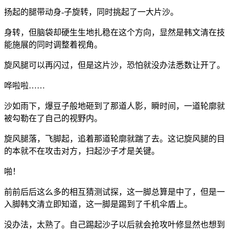
扬起的腿带动身-子旋转，同时挑起了一大片沙。
身转，但脑袋却硬生生地扎稳在这个方向，显然是韩文清在技
能施展的同时调整着视角。
旋风腿可以再闪过，但是这片沙，恐怕就没办法悉数让开了。
哗啦啦……
沙如雨下，爆豆子般地砸到了那道人影，瞬时间，一道轮廓就
被勾勒在了自己的视野内。
旋风腿落，飞脚起，追着那道轮廓就踹了去。这记旋风腿的目
的本就不在攻击对方，扫起沙子才是关键。
啪！
前前后后这么多的相互猜测试探，这一脚总算是中了，但是一
入脚韩文清立即知道，这一脚是踢到了千机伞盾上。
没办法，太熟了。自己踢起沙子以后就会抢攻叶修显然也想到