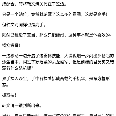
成配合，转将韩文清关死在了这边。
只是一个站位，竟然就暗藏了这么多的意图，这就是高手！
但韩文清同样也是高手。
既然已经没了空当，那么只能硬闯，这种事本就是他喜欢的。
钢筋铁骨！
一边移动一边开启了这霸体技能，大漠孤烟一步闪出那扬起的
沙尘当中，闪过了寒烟柔的豪龙破军，但是前端的君莫笑又暗
藏着什么杀机呢？
双手探入沙尘，手中各握着拆成两截的千机伞，是东方棍形
态。
抓取技！
韩文清一眼判断出来。
果然，自己只能硬闯，这一点这个家伙看穿了；自己硬闯的时