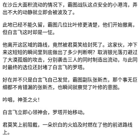
在沙丘大面积流动的情况下，霸图战队这点安全的小港湾，弄
出不大的动静就立即会被波及了。
此地已经不能久留，霸图几位比叶修更清楚，他们开始撤离，
但白言飞这时却是一怔。
他离开这区域的路线，竟然被君莫笑给封死了。这家伙，冲下
来这短短的瞬间里到底做出了多少判断啊？取消银光落刃避过
了大漠孤烟的攻击，分别袭击三人的同时制造出流动，与此同
时最终的选位还封堵了白言飞的罗塔。
好在并不只是白言飞自己发觉，霸图副队张新杰，那个事无巨
细都不肯错漏的张新杰，也瞬间就察觉了叶修的意图。
吟唱，神圣之火！
白言飞立即心领神会，罗塔开始移动。
君莫笑上前阻截，一朵炽白的火焰及时燃在了他的前进路线
上。