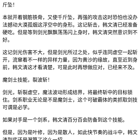
斤坠！
本就开着钢筋铁骨，又使千斤坠，再强的攻击这时恐怕也没办
法撼动大漠孤烟这浮空中的身形。这记斩击，韩文清已经准备
硬吃。但是等到剑光飘飘荡荡闪上身时，韩文清突然意识到不
好。
这记剑光伤害不大，但是剑光所过之处，似乎连同虚空一起斩
开，流窜着不一样的异样力量，因为黄沙的缘故，直至近到身
前，韩文清这才看清楚，可是此时再想做应对，已经来不及。
魔剑士技能，裂波斩！
剑光，斩裂虚空，魔法波动形成结界，将最终斩中的目标锁
住。剑系职业无论是不是魔剑士，这个可破霸体的类抓取剑技
可谓是必学。
如果对手是一个剑系，韩文清百分百会防备到这个技能。
但是，因为是叶修，因为是散人，如此快节奏的战斗中，韩文
清到底还是漏算了这么一招。