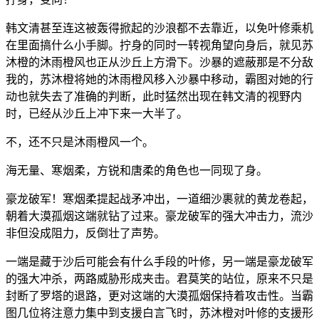
韩文清甚至连这被轰得掀起的沙浪都不去靠近，以免叶修乘机
在里面搞什么小手脚。拧身的同时一转视角望向身后，就见苏
沐橙的沐雨橙风也正从沙丘上方滑下。沙暴的遮蔽那是不分敌
我的，苏沐橙将她的沐雨橙风移入沙暴中移动，霸图对她的行
动也就失去了准确的判断，此时猛然出现在韩文清的视野内
时，已经从沙丘上冲下来一大半了。
不，还不只是沐雨橙风一个。
海无量、寒烟柔，方锐和唐柔的角色也一同现了身。
豪龙破军！寒烟柔提起战矛冲出，一道细沙裹就的黄龙卷起，
朝着大漠孤烟这端就钻了过来。豪龙破军的强大冲击力，流沙
非但没成阻力，反倒壮了声势。
一端是藏于沙后可能会有什么手段的叶修，另一端是豪龙破军
的强大冲杀，两路威胁形成夹击。君莫笑的站位，原来不只是
封断了罗塔的退路，更对这端的大漠孤烟保持着攻击性。当霸
图几位将注意力集中到支援白言飞时，苏沐橙对叶修的支援形