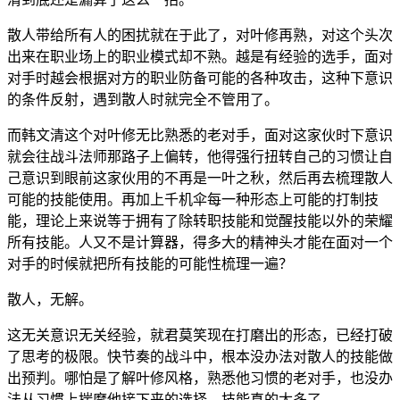
散人带给所有人的困扰就在于此了，对叶修再熟，对这个头次
出来在职业场上的职业模式却不熟。越是有经验的选手，面对
对手时越会根据对方的职业防备可能的各种攻击，这种下意识
的条件反射，遇到散人时就完全不管用了。
而韩文清这个对叶修无比熟悉的老对手，面对这家伙时下意识
就会往战斗法师那路子上偏转，他得强行扭转自己的习惯让自
己意识到眼前这家伙用的不再是一叶之秋，然后再去梳理散人
可能的技能使用。再加上千机伞每一种形态上可能的打制技
能，理论上来说等于拥有了除转职技能和觉醒技能以外的荣耀
所有技能。人又不是计算器，得多大的精神头才能在面对一个
对手的时候就把所有技能的可能性梳理一遍？
散人，无解。
这无关意识无关经验，就君莫笑现在打磨出的形态，已经打破
了思考的极限。快节奏的战斗中，根本没办法对散人的技能做
出预判。哪怕是了解叶修风格，熟悉他习惯的老对手，也没办
法从习惯上揣摩他接下来的选择。技能真的太多了。