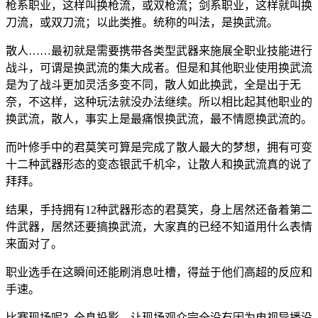
枪系职业，这样叫换枪流，或双枪流；剑系职业，这样就叫换
刀流，或双刀流；以此类推。统称的叫法，是换武流。
散人……最初就是需要携带各类型武器来施展全职业技能进行
战斗，可谓是换武流的集大成者。但是和其他职业使用换武流
是为了战斗更加灵活多变不同，散人如此换武，全是出于无
奈，不这样，这种玩法就没办法继续。所以相比起其他职业的
换武流，散人，事实上是最痛恨换武流，最不情愿换武流的。
而叶修手中的君莫笑可算是完成了散人最大的梦想，拥有可变
十二种武器形态的变态银武千机伞，让散人和换武流真的说了
拜拜。
结果，手持拥有12种武器形态的君莫笑，身上居然还备着第二
件武器，居然还要搞换武流，大家真的已经不知道用什么表情
来面对了。
职业选手在这瞬间还能刷消息吐槽，得益于他们高超的反应和
手速。
比赛现场呢？全息投影，让现场观众完全没有因为电视导播没