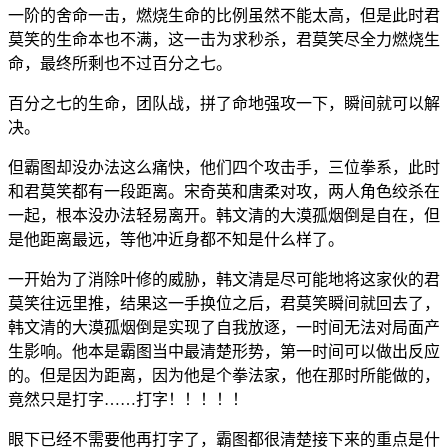
一阶的舍命一击，燃烧生命的比例虽然不能太高，但是此时君
莫笑的生命本也不满，这一击为求秒杀，君莫笑尽全力燃烧生
命，最终所剩也不过百分之七。
百分之七的生命，团队战，拼了命地强攻一下，瞬间就可以解
决。
但霸图却没办法这么痛快，他们四个攻击手，三位拳系，此时
和君莫笑都有一段距离。宋奇英和唐柔对攻，两人角色绞杀在
一起，根本没办法轻易离开。韩文清的大漠孤烟倒是自在，但
是他距离最远，等他冲近身都不知是什么样了。
一开始为了消除叶修的威胁，韩文清是尽可能地将这家伙的君
莫笑往远里推，结果这一手换位之后，君莫笑瞬间就回去了，
韩文清的大漠孤烟倒是实现了自我放逐，一时间无法对局面产
生影响。他本是霸图当中最清楚形势，第一时间可以做出反应
的。但是因为距离，因为他是个拳法家，他在那时所能做的，
竟然只是打字……打字！！！！！
眼下已经不需要他再打字了，霸图都很清楚接下来的重点是什