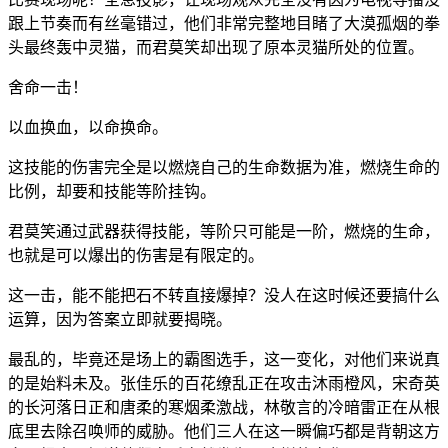
跟上节奏而有丝毫错过，他们非常完整地目睹了大漠孤烟的拳
头最终轰中灵猫，而君莫笑却出现了原本灵猫所处的位置。
舍命一击！
以血换血，以命换命。
这技能的伤害完全是以燃烧自己的生命数据为准，燃烧生命的
比例，却要和技能等阶挂钩。
君莫笑通过武器获得技能，等阶只可能是一阶，燃烧的生命，
也就是可以爆出的伤害是有限定的。
这一击，能不能把石不转直接爆掉？没人在这时候还要搞什么
运算，因为答案立即就要揭晓。
最乱的，毕竟还是场上的霸图选手，这一变化，对他们来说真
的是始料未及。张佳乐的百花缭乱正在攻击沐雨橙风，宋奇英
的长河落日正和唐柔的寒烟柔激战，林敬言的冷暗雷正在从根
底里去除召唤师的威胁。他们三人在这一瞬偏巧都是背朝这方