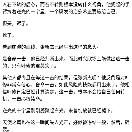
入石不转的后心，而石不转则根本没转什么视角，他扬起的手
臂拎着逆光的十字星，一个瞬发的治愈术正要施给自己。
但是，迟了。
死了。
看到崩溃的血线，张新杰已经生出这样的念头。
是舍命一击，他已经判断出来。而此时兴欣场上能做出这一击
的，只有叶修的君莫笑了。
其他人都尚且在等这一击的结果，但张新杰呢？他反倒是对叶
修非常有信心。舍命一击，如此风险的技能都用出来了，他相
信叶修肯定已经计算清楚，这一击，根本不会给自己任何转
机，一击必将毙命。
逆光的十字星刚刚凝聚起白光，未曾绽放就已经褪下。
天使之翼也在这一瞬间失去光芒，好似被冻结一般，然后，碎
裂。