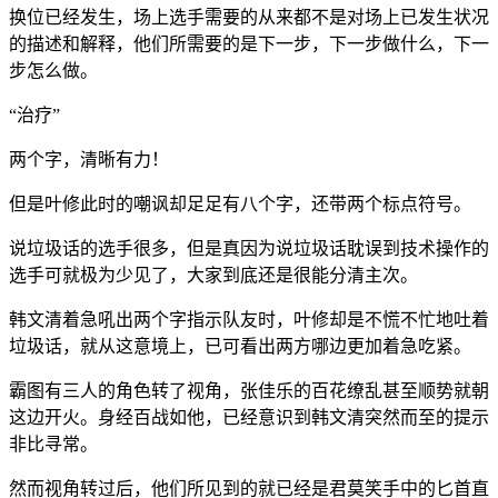
换位已经发生，场上选手需要的从来都不是对场上已发生状况
的描述和解释，他们所需要的是下一步，下一步做什么，下一
步怎么做。
“治疗”
两个字，清晰有力！
但是叶修此时的嘲讽却足足有八个字，还带两个标点符号。
说垃圾话的选手很多，但是真因为说垃圾话耽误到技术操作的
选手可就极为少见了，大家到底还是很能分清主次。
韩文清着急吼出两个字指示队友时，叶修却是不慌不忙地吐着
垃圾话，就从这意境上，已可看出两方哪边更加着急吃紧。
霸图有三人的角色转了视角，张佳乐的百花缭乱甚至顺势就朝
这边开火。身经百战如他，已经意识到韩文清突然而至的提示
非比寻常。
然而视角转过后，他们所见到的就已经是君莫笑手中的匕首直