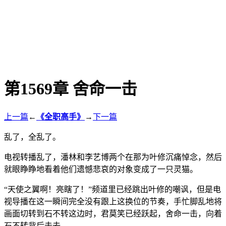
第1569章 舍命一击
上一篇
←
《全职高手》
→
下一篇
乱了，全乱了。
电视转播乱了，潘林和李艺博两个在那为叶修沉痛悼念，然后
就眼睁睁地看着他们遗憾悲哀的对象变成了一只灵猫。
“天使之翼啊！亮瞎了！”频道里已经跳出叶修的嘲讽，但是电
视导播在这一瞬间完全没有跟上这换位的节奏，手忙脚乱地将
画面切转到石不转这边时，君莫笑已经跃起，舍命一击，向着
石不转背后击去。