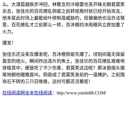
么。大漠孤烟疾步冲回，林敬言的冷暗雷也丢开昧光朝君莫笑
杀去，张佳乐的百花缭乱倒是之前转视角时就已经开始攻击，
他本是此时场上最能给叶修制造威胁的，但偏偏他也没办法惬
意，百花缭乱才之前那么一转，苏沐橙的沐雨橙风立即加重了
火力。
爆发！
张佳乐还没来及爆发呢，苏沐橙倒是先爆了。顷刻间毫无保留
轰至的炮火，瞬间炸出连片的焦土，张佳乐的百花缭乱艰难地
穿梭其中，硬是吃了不少伤害，君莫笑这边呢？那冰狼摇头摆
尾地朝他嗷嗷直叫，倒是成了君莫笑身前的一道掩护。之前围
攻石不转的三只召唤兽，这时可都还活着呢！
在线阅读网全本在线阅读
：http://www.yuedu88.COM/