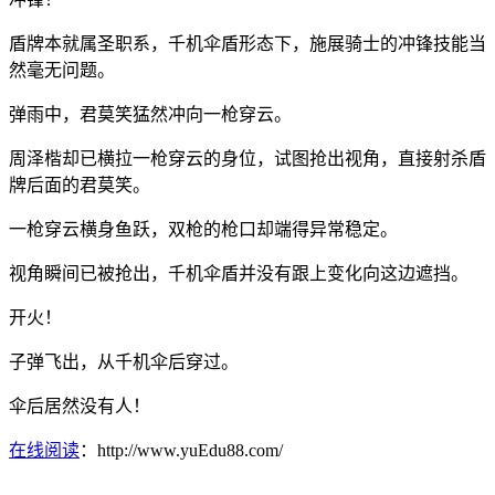
盾牌本就属圣职系，千机伞盾形态下，施展骑士的冲锋技能当
然毫无问题。
弹雨中，君莫笑猛然冲向一枪穿云。
周泽楷却已横拉一枪穿云的身位，试图抢出视角，直接射杀盾
牌后面的君莫笑。
一枪穿云横身鱼跃，双枪的枪口却端得异常稳定。
视角瞬间已被抢出，千机伞盾并没有跟上变化向这边遮挡。
开火！
子弹飞出，从千机伞后穿过。
伞后居然没有人！
在线阅读
：http://www.yuEdu88.com/