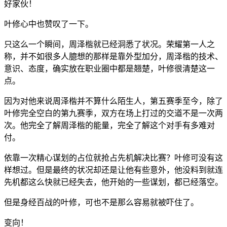
好家伙！
叶修心中也赞叹了一下。
只这么一个瞬间，周泽楷就已经洞悉了状况。荣耀第一人之
称，并不如很多人臆想的那样是靠外型加分，周泽楷的技术、
意识、态度，确实放在职业圈中都是翘楚，叶修很清楚这一
点。
因为对他来说周泽楷并不算什么陌生人，第五赛季至今，除了
叶修完全空白的第九赛季，双方在场上打过的交道不是一次两
次。他完全了解周泽楷的能量，完全了解这个对手有多难对
付。
依靠一次精心谋划的占位就抢占先机解决比赛？叶修可没有这
样想过。但是最终的状况却还是让他有些意外，他没料到就连
先机都这么快就已经失去，他开始的一些谋划，都已经落空。
但是身经百战的叶修，可也不是那么容易就被吓住了。
变向！