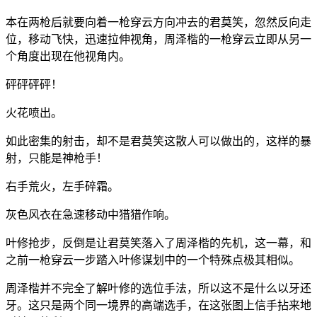
本在两枪后就要向着一枪穿云方向冲去的君莫笑，忽然反向走
位，移动飞快，迅速拉伸视角，周泽楷的一枪穿云立即从另一
个角度出现在他视角内。
砰砰砰砰！
火花喷出。
如此密集的射击，却不是君莫笑这散人可以做出的，这样的暴
射，只能是神枪手！
右手荒火，左手碎霜。
灰色风衣在急速移动中猎猎作响。
叶修抢步，反倒是让君莫笑落入了周泽楷的先机，这一幕，和
之前一枪穿云一步踏入叶修谋划中的一个特殊点极其相似。
周泽楷并不完全了解叶修的选位手法，所以这不是什么以牙还
牙。这只是两个同一境界的高端选手，在这张图上信手拈来地