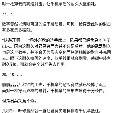
时一枪穿云的高速射击，让千机伞盾的耐久大量消耗。
22、21……
数字竟然以清晰可见的速率跳动着，可见一枪穿云此时的射击
有多密集多猛烈。
“快避开啊！！”场外兴欣的选手席上，陈果都已经焦急地叫了
出来。因为这耐久对君莫笑而言并不只是盾牌，他的武器耐久
也是这个数字，并不会因为形态变化而将消耗掉的耐久补充回
去。眼下这耐久掉落的速度，似乎转眼就会到零，荣耀中装备
耐久到0，那就会完全毁坏失去作用。
20、19……
前前后后几秒钟的工夫，千机伞的耐久竟然就已经掉了4点，
面对一枪穿云双枪的暴射，千机伞的盾形态显得十分苍白。
但是君莫笑竟不避。
几秒钟，叶修竟然就一直让君莫笑这样撑着千机伞抵住。