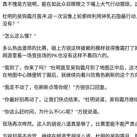
真不愧是方锐啊，能在如此众目睽睽之下嘴上大气行动猥琐，
杜明的吴钩霜月直冲,这一次没像上轮那样利用钟乳石隐蔽行
没有？”
“怎么这么慢？”
多么热血激昂的比赛，碰上方锐这样疲赖的模样就得像霜打了
网游里看一场竞技场的PK也没有这样不着四六的。
“我到了，你来了吗？”杜明直至吴钩霜月到了地图正中后，
在地图中心随便转了圈后，就继续向着兴欣角色刷新的这个方
“我走不动了，在刷新点等你呢！”方锐信口回复。
“你最好别再动了，让我们快点结束。”杜明说道，吴钩霜月
“你这么赶时间，为什么不GG呢？”方锐说道。
现场再次哗然。这人的胡说八道真是够了，比赛里能不能严肃
方锐却毫不自觉，继续在频道里胡说八道。杜明的吴钩霜月，