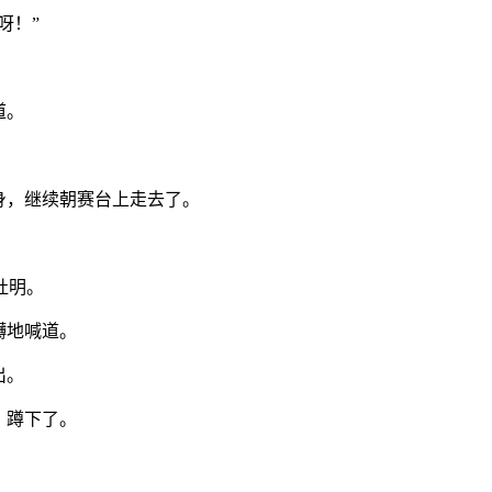
呀！”
道。
。
身，继续朝赛台上走去了。
杜明。
礴地喊道。
出。
，蹲下了。