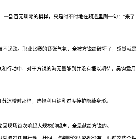
，一副百无聊赖的模样，只是时不时地在频道里刷一句：“来了
鼓不起劲。职业比赛的紧张气氛，全被方锐给破坏了，感觉就是
气和行动中，对于方锐的海无量能到并没有报以期待，吴钩霜月
打苏沐橙时那样，选择利用钟乳过度掩护隐蔽身形。
轮回现场首次响起大规模的嘘声，全是献给方锐的。
没采取过任何行动，杜明一点判断的思路都没有，眼前这些个钟