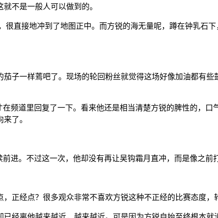
这就不是一般人可以做到的。
动，很直接地冲到了地图正中。而方锐的海无量呢，蹲在钟乳石下
的茄子一样蔫吧了。现场的轮回粉丝就觉得这场好像加油都有些
这才在频道里回复了一下。看来他还是相当清楚方锐的脾性的，口
向来了。
继续前进。不过这一次，他却没有再让吴钩霜月直冲，而是像之前
点，正经点？很多观众非常不喜欢方锐这种不正经的比赛态度，
却已经离他越来越近，越来越近。可是因为方锐自始至终根本就