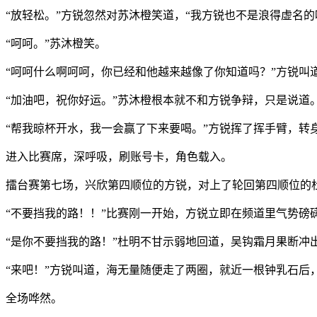
“放轻松。”方锐忽然对苏沐橙笑道，“我方锐也不是浪得虚名的
“呵呵。”苏沐橙笑。
“呵呵什么啊呵呵，你已经和他越来越像了你知道吗？”方锐叫
“加油吧，祝你好运。”苏沐橙根本就不和方锐争辩，只是说道
“帮我晾杯开水，我一会赢了下来要喝。”方锐挥了挥手臂，转
进入比赛席，深呼吸，刷账号卡，角色载入。
擂台赛第七场，兴欣第四顺位的方锐，对上了轮回第四顺位的
“不要挡我的路！！”比赛刚一开始，方锐立即在频道里气势磅
“是你不要挡我的路！”杜明不甘示弱地回道，吴钩霜月果断冲
“来吧！”方锐叫道，海无量随便走了两圈，就近一根钟乳石后
全场哗然。