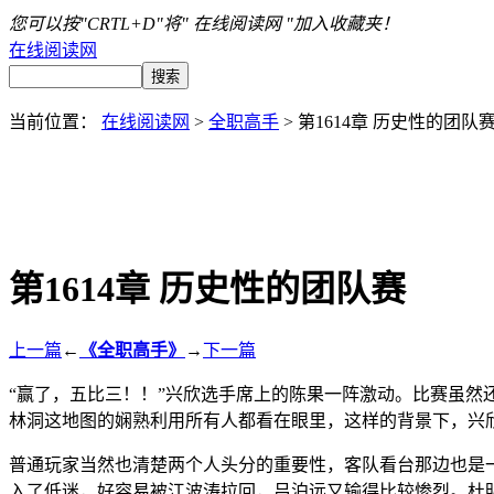
您可以按"CRTL+D"将" 在线阅读网 "加入收藏夹！
在线阅读网
当前位置：
在线阅读网
>
全职高手
> 第1614章 历史性的团队
第1614章 历史性的团队赛
上一篇
←
《全职高手》
→
下一篇
“赢了，五比三！！”兴欣选手席上的陈果一阵激动。比赛虽
林洞这地图的娴熟利用所有人都看在眼里，这样的背景下，兴
普通玩家当然也清楚两个人头分的重要性，客队看台那边也是
入了低迷，好容易被江波涛拉回，吕泊远又输得比较惨烈。杜