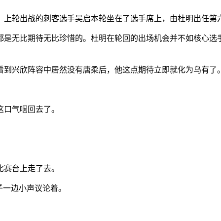
，上轮出战的刺客选手吴启本轮坐在了选手席上，由杜明出任第
都是无比期待无比珍惜的。杜明在轮回的出场机会并不如核心选
看到兴欣阵容中居然没有唐柔后，他这点期待立即就化为乌有了
这口气咽回去了。
比赛台上走了去。
子一边小声议论着。