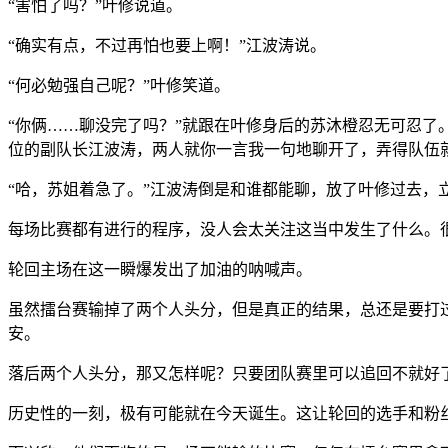
“害怕了吗？”叶修说道。
“确实有点，不过再怕也要上啊！”江波涛说。
“何必勉强自己呢？”叶修笑道。
“你俩……聊没完了吗？”就跟在叶修身后的苏沐橙忍无可忍
位的副队长江波涛，两人就你一言我一句地聊开了，弄得队伍
“哈，苏姐着急了。”江波涛倒是和谁都能聊，放了叶修过去，
每场比赛都有进行的程序，没人会太关注这当中发生了什么。
轮回主场在这一瞬爆发出了加油的呐喊声。
虽然擂台赛输掉了两个人头分，但是真正的结果，总还是要打
安。
落后两个人头分，那又怎样呢？只要团队赛里可以追回不就好
历史性的一刻，极有可能就在今天诞生。这让轮回的选手和粉