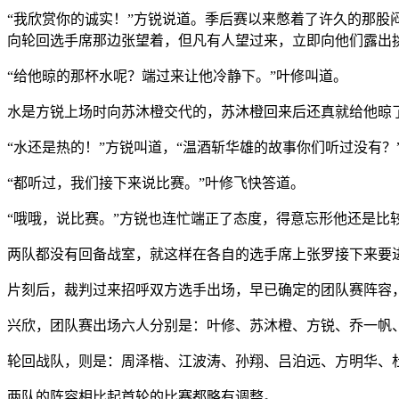
“我欣赏你的诚实！”方锐说道。季后赛以来憋着了许久的那
向轮回选手席那边张望着，但凡有人望过来，立即向他们露出
“给他晾的那杯水呢？端过来让他冷静下。”叶修叫道。
水是方锐上场时向苏沐橙交代的，苏沐橙回来后还真就给他晾
“水还是热的！”方锐叫道，“温酒斩华雄的故事你们听过没有？
“都听过，我们接下来说比赛。”叶修飞快答道。
“哦哦，说比赛。”方锐也连忙端正了态度，得意忘形他还是比
两队都没有回备战室，就这样在各自的选手席上张罗接下来要
片刻后，裁判过来招呼双方选手出场，早已确定的团队赛阵容
兴欣，团队赛出场六人分别是：叶修、苏沐橙、方锐、乔一帆
轮回战队，则是：周泽楷、江波涛、孙翔、吕泊远、方明华、
两队的阵容相比起首轮的比赛都略有调整。