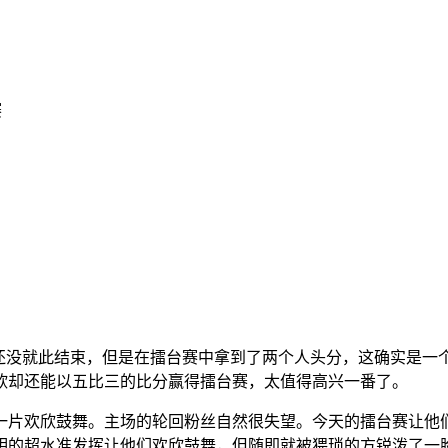
赛
然还没就此结束，但是在擂台赛中拿到了两个人头分，这确实是一
欣却还能以五比三的比分赢得擂台赛，太值得高兴一番了。
一片欢欣鼓舞。主场的轮回粉丝自然很失望。今天的擂台赛让他
明的超水准发挥让他们欢欣鼓舞，但随即就被猥琐的方锐泼了一