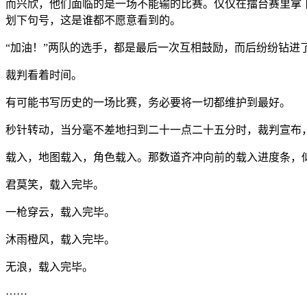
而兴欣，他们面临的是一场不能输的比赛。仅仅在擂台赛里拿
划下句号，这是谁都不愿意看到的。
“加油！”两队的选手，都是最后一次互相鼓励，而后纷纷钻进
裁判看着时间。
有可能书写历史的一场比赛，务必要将一切都维护到最好。
秒针转动，当分毫不差地扫到二十一点二十五分时，裁判宣布
载入，地图载入，角色载入。那数道齐冲向前的载入进度条，
君莫笑，载入完毕。
一枪穿云，载入完毕。
沐雨橙风，载入完毕。
无浪，载入完毕。
……