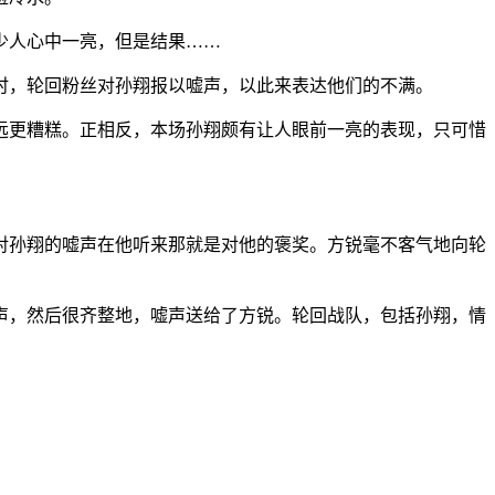
少人心中一亮，但是结果……
时，轮回粉丝对孙翔报以嘘声，以此来表达他们的不满。
远更糟糕。正相反，本场孙翔颇有让人眼前一亮的表现，只可惜
对孙翔的嘘声在他听来那就是对他的褒奖。方锐毫不客气地向轮
声，然后很齐整地，嘘声送给了方锐。轮回战队，包括孙翔，情