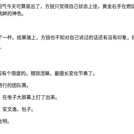
股闷气今天可算是出了，方锐只觉得自己状态上佳，黄金右手在燃
挑衅的神色。
了一杯。结果端上，方锐也不知对自己说过的话还有没有印象，
”
较有个限度的。猥琐流嘛，最擅长变化节奏了。
进行的团队赛。
，在电子大屏幕上打了出来。
、安文逸、包子。
杜明。