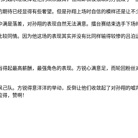
的期待已经显得有些奢望。但是孙翔上场时自信的模样还是让不
中满是落差，对孙翔的表现自然无法满意。擂台赛结束选手下场
比较同情。因为他这场的表现其实并没有比同样输得较惨的吕泊
当得起最高薪酬，最强角色的表现。方锐心满意足，而轮回粉丝
。
讽己队。方锐得意洋洋的举动，反倒让他们收敛起了对孙翔的嘘
拉得，赞啊！