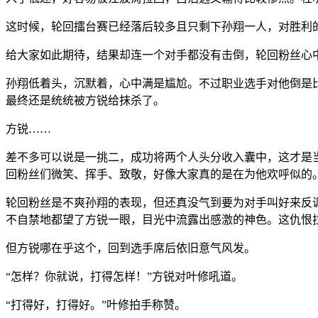
这时候，轮回擂台赛已经落后较多且只剩下孙翔一人，对胜利
给大家如此期待，结果却连一个对手都没有击倒，轮回粉丝心
孙翔低着头，沉默着，心中满是尴尬。不过职业选手对他倒是
最终还是统统被方锐给抹杀了。
方锐……
差不多可以说是一挑二，成功将两个人头分收入囊中，这才是
回粉丝们微笑、挥手、致敬，好像大家真的是在为他欢呼似的
轮回粉丝是不爽孙翔的表现，但还真没气到要为对手叫好来反
不自禁地都望了方锐一眼，目光中流露出感激的神色。这仇恨
但方锐哪在乎这个，回到选手席后依旧意气风发。
“怎样？你就说，打得怎样！”方锐对叶修吼道。
“打得好，打得好。”叶修拍手称赞。