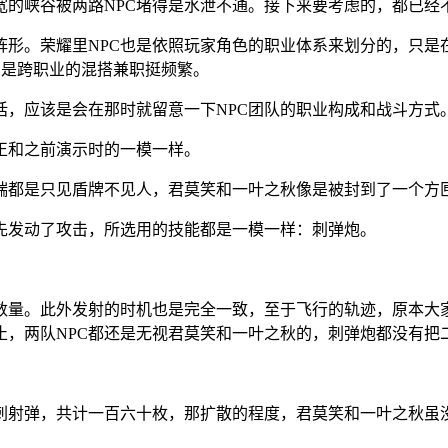
宽的峡谷被两路NPC堵得是水泄不通。接下来要考虑的，都已经
阵形。荣耀里NPC也是依照玩家角色的职业体系来划分的，只是
倒是跨职业的混搭兼职挺频繁。
话，应该是会在那时就留意一下NPC团队的职业构成和战斗方式
正和之前演示时的一模一样。
端都是只见盾牌不见人，君莫笑和一叶之秋像是被封到了一个方
先发动了攻击，所选用的技能都是一模一样：刺弹炮。
数量。此外发射的时机也是完全一致，至于飞行的轨迹，原本大
止，两队NPC都还是无视君莫笑和一叶之秋的，刺弹炮都没有把
刺射弹，共计一百六十枚，那扩散的程度，君莫笑和一叶之秋虽没