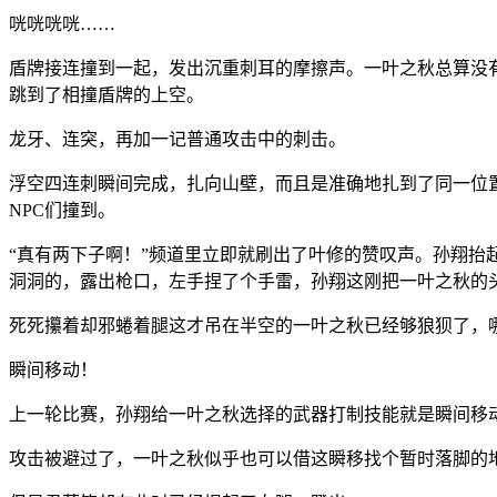
咣咣咣咣……
盾牌接连撞到一起，发出沉重刺耳的摩擦声。一叶之秋总算没
跳到了相撞盾牌的上空。
龙牙、连突，再加一记普通攻击中的刺击。
浮空四连刺瞬间完成，扎向山壁，而且是准确地扎到了同一位
NPC们撞到。
“真有两下子啊！”频道里立即就刷出了叶修的赞叹声。孙翔
洞洞的，露出枪口，左手捏了个手雷，孙翔这刚把一叶之秋的
死死攥着却邪蜷着腿这才吊在半空的一叶之秋已经够狼狈了，
瞬间移动！
上一轮比赛，孙翔给一叶之秋选择的武器打制技能就是瞬间移
攻击被避过了，一叶之秋似乎也可以借这瞬移找个暂时落脚的