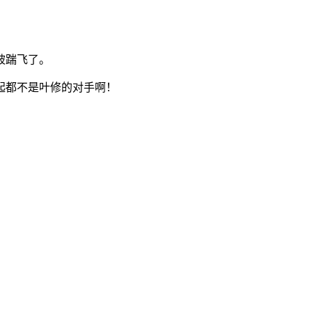
被踹飞了。
起都不是叶修的对手啊！