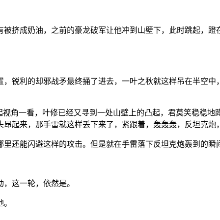
有被挤成奶油，之前的豪龙破军让他冲到山壁下，此时跳起，蹬
置，锐利的却邪战矛最终捅了进去，一叶之秋就这样吊在半空中
抬起视角一看，叶修已经又寻到一处山壁上的凸起，君莫笑稳稳地
头昂起来，那手雷就这样丢下来了，紧跟着，轰轰轰，反坦克炮
哪里还能闪避这样的攻击。但是就在手雷落下反坦克炮轰到的瞬
动，这一轮，依然是。
地。