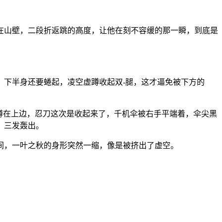
在山壁，二段折返跳的高度，让他在刻不容缓的那一瞬，到底是
，下半身还要蜷起，凌空虚蹲收起双-腿，这才逼免被下方的
蹲在上边，忍刀这次是收起来了，千机伞被右手平端着，伞尖黑
，三发轰出。
间，一叶之秋的身形突然一缩，像是被挤出了虚空。