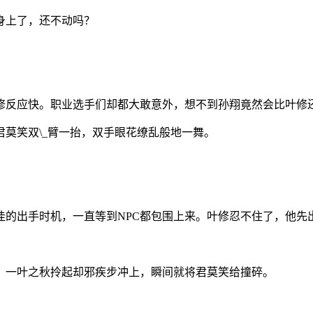
身上了，还不动吗？
修反应快。职业选手们却都大敢意外，想不到孙翔竟然会比叶修
莫笑双\_臂一抬，双手眼花缭乱般地一舞。
佳的出手时机，一直等到NPC都包围上来。叶修忍不住了，他先
，一叶之秋拎起却邪疾步冲上，瞬间就将君莫笑给撞碎。