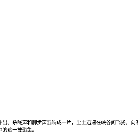
了
地冲出。杀喊声和脚步声混响成一片，尘土迅速在峡谷间飞扬，向
中的这一截聚集。