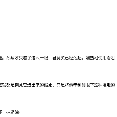
壁。孙翔才只看了这么一眼，君莫笑已经荡起，娴熟地使用着忍
些就都是刻意营造出来的假象，只是将他牵制到眼下这种境地的
那一抹奶油。