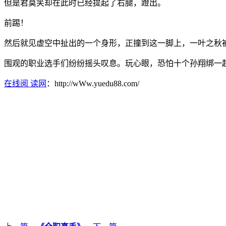
但是君莫笑却在此时已经提起了右腿，蹬出。
前踢！
然后就见虚空中扯出的一个身形，正撞到这一脚上，一叶之秋
围观的职业选手们纷纷摇头叹息。玩心眼，恐怕十个孙翔绑一
在线阅 读网
：http://wWw.yuedu88.com/