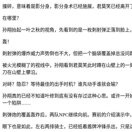
撞碎，意味着是影分身，影分身术已经施展，君莫笑已经离开
在哪里？
孙翔抬起一叶之秋的视角，先看到的是一枚刺射弹正落到脸上
轰！
刺射弹的爆炸威力声势倒也不大，但把一个脑袋覆盖掉总没问
被火光模糊了的视线中，孙翔看到君莫笑此时蹲在山壁上的一
刀在山壁上攀沿。
对峙？隐忍？等待最佳的出手时机？谁先动手谁就会输？
孙翔真的已经不知道叶修到底有没有存过这种心思。或许一开
一个陷阱……
刺弹炮的覆盖轰炸后，两队NPC继续向前。赛前的介绍演示中
眼下也是如此，左右两排骑士，已经抵着盾牌冲锋杀出，只是