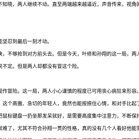
不知晓，两人继续不动。直至两端越来越逼近，声音传来，视角
。
能坚忍到最后一刻才动。
快，不够抢到对方前头去。但是今天，叶修和孙翔的这一局，两
说不定。但是两人却都没有冒这个险。
视作冒险。这一局，两人小心谨慎的程度已可用丧心病狂来形容
。这个高傲、急切的年轻人，竟然也能按捺住心情，和对手比起
把鼠标键盘一扔坐那发呆就好，是需要高度集中注意力，不断保
就难了，尤其不符合孙翔一贯的性格，真的没有几个人看好他能