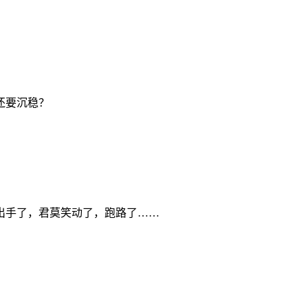
还要沉稳？
出手了，君莫笑动了，跑路了……