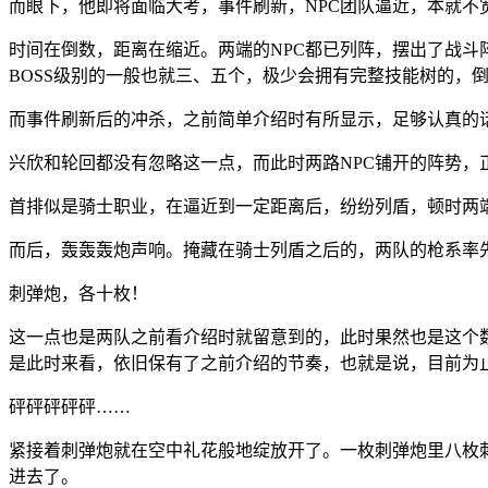
而眼下，他即将面临大考，事件刷新，NPC团队逼近，本就不
时间在倒数，距离在缩近。两端的NPC都已列阵，摆出了战斗
BOSS级别的一般也就三、五个，极少会拥有完整技能树的，
而事件刷新后的冲杀，之前简单介绍时有所显示，足够认真的
兴欣和轮回都没有忽略这一点，而此时两路NPC铺开的阵势，
首排似是骑士职业，在逼近到一定距离后，纷纷列盾，顿时两
而后，轰轰轰炮声响。掩藏在骑士列盾之后的，两队的枪系率
刺弹炮，各十枚！
这一点也是两队之前看介绍时就留意到的，此时果然也是这个
是此时来看，依旧保有了之前介绍的节奏，也就是说，目前为
砰砰砰砰砰……
紧接着刺弹炮就在空中礼花般地绽放开了。一枚刺弹炮里八枚
进去了。