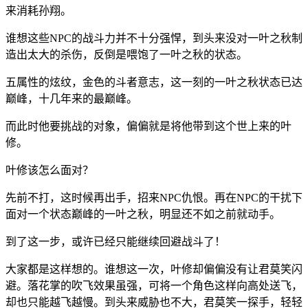
来消耗孙翔。
谁想这些NPC的战斗力并不十分强悍，到头来没对一叶之秋制
造出太大的杀伤，反倒是喂饱了一叶之秋的状态。
五属性的炫纹，金色的斗者意志，这一刻的一叶之秋状态已达
巅峰，十几年来的最巅峰。
而此时他要挑战的对象，偏偏就是将他带到这个世上来的叶
修。
叶修该怎么面对？
先前不打，这时候再出手，招来NPC仇恨。再在NPC的干扰下
面对一个状态巅峰的一叶之秋，明显还不如之前就动手。
到了这一步，或许已经只能继续回避战斗了！
大家都是这样想的。谁想这一次，叶修却偏偏没有让君莫笑闪
避。落花掌的吹飞效果虽强，可将一个角色这样向高处送飞，
却也只能越飞越慢。到头来威胁也不大，君莫笑一探手，轻轻