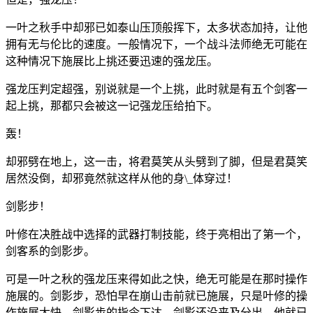
一叶之秋手中却邪已如泰山压顶般挥下，太多状态加持，让他
拥有无与伦比的速度。一般情况下，一个战斗法师绝无可能在
这种情况下施展比上挑还要迅速的强龙压。
强龙压判定超强，别说就是一个上挑，此时就是有五个剑客一
起上挑，那都只会被这一记强龙压给拍下。
轰！
却邪劈在地上，这一击，将君莫笑从头劈到了脚，但是君莫笑
居然没倒，却邪竟然就这样从他的身\_体穿过！
剑影步！
叶修在决胜战中选择的武器打制技能，终于亮相出了第一个，
剑客系的剑影步。
可是一叶之秋的强龙压来得如此之快，绝无可能是在那时操作
施展的。剑影步，恐怕早在崩山击前就已施展，只是叶修的操
作施展太快，剑影步的指令下达，剑影还没来及分出，他就已