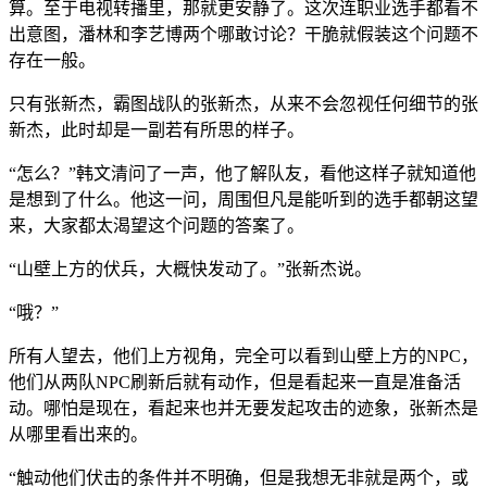
算。至于电视转播里，那就更安静了。这次连职业选手都看不
出意图，潘林和李艺博两个哪敢讨论？干脆就假装这个问题不
存在一般。
只有张新杰，霸图战队的张新杰，从来不会忽视任何细节的张
新杰，此时却是一副若有所思的样子。
“怎么？”韩文清问了一声，他了解队友，看他这样子就知道他
是想到了什么。他这一问，周围但凡是能听到的选手都朝这望
来，大家都太渴望这个问题的答案了。
“山壁上方的伏兵，大概快发动了。”张新杰说。
“哦？”
所有人望去，他们上方视角，完全可以看到山壁上方的NPC，
他们从两队NPC刷新后就有动作，但是看起来一直是准备活
动。哪怕是现在，看起来也并无要发起攻击的迹象，张新杰是
从哪里看出来的。
“触动他们伏击的条件并不明确，但是我想无非就是两个，或