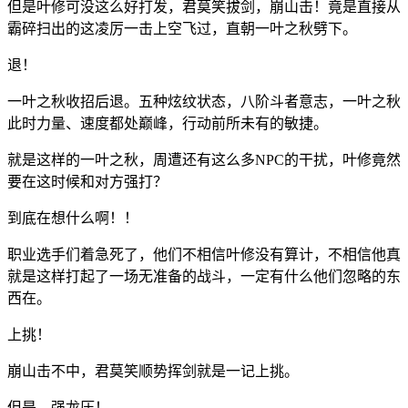
但是叶修可没这么好打发，君莫笑拔剑，崩山击！竟是直接从
霸碎扫出的这凌厉一击上空飞过，直朝一叶之秋劈下。
退！
一叶之秋收招后退。五种炫纹状态，八阶斗者意志，一叶之秋
此时力量、速度都处巅峰，行动前所未有的敏捷。
就是这样的一叶之秋，周遭还有这么多NPC的干扰，叶修竟然
要在这时候和对方强打？
到底在想什么啊！！
职业选手们着急死了，他们不相信叶修没有算计，不相信他真
就是这样打起了一场无准备的战斗，一定有什么他们忽略的东
西在。
上挑！
崩山击不中，君莫笑顺势挥剑就是一记上挑。
但是，强龙压！