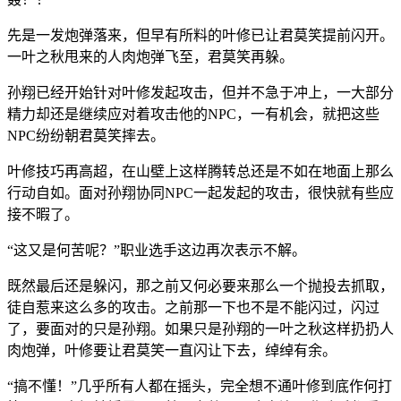
先是一发炮弹落来，但早有所料的叶修已让君莫笑提前闪开。
一叶之秋甩来的人肉炮弹飞至，君莫笑再躲。
孙翔已经开始针对叶修发起攻击，但并不急于冲上，一大部分
精力却还是继续应对着攻击他的NPC，一有机会，就把这些
NPC纷纷朝君莫笑摔去。
叶修技巧再高超，在山壁上这样腾转总还是不如在地面上那么
行动自如。面对孙翔协同NPC一起发起的攻击，很快就有些应
接不暇了。
“这又是何苦呢？”职业选手这边再次表示不解。
既然最后还是躲闪，那之前又何必要来那么一个抛投去抓取，
徒自惹来这么多的攻击。之前那一下也不是不能闪过，闪过
了，要面对的只是孙翔。如果只是孙翔的一叶之秋这样扔扔人
肉炮弹，叶修要让君莫笑一直闪让下去，绰绰有余。
“搞不懂！”几乎所有人都在摇头，完全想不通叶修到底作何打