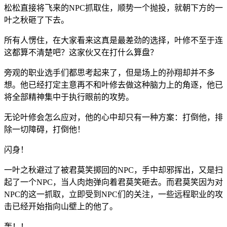
松松直接将飞来的NPC抓取住，顺势一个抛投，就朝下方的一
叶之秋砸了下去。
所有人愣住，在大家看来这真是最差劲的选择，叶修不至于连
这都算不清楚吧？这家伙又在打什么算盘？
旁观的职业选手们都思考起来了，但是场上的孙翔却并不多
想。他已经打定主意再不和叶修去做这种脑力上的角逐，他已
将全部精神集中于执行眼前的攻势。
无论叶修会怎么应对，他的心中却只有一种方案：打倒他，排
除一切障碍，打倒他！
闪身！
一叶之秋避过了被君莫笑掷回的NPC，手中却邪挥出，又是扫
起了一个NPC，当人肉炮弹向着君莫笑砸去。而君莫笑因为对
NPC的这一抓取，立即受到NPC们的关注，一些远程职业的攻
击已经开始指向山壁上的他了。
轰！！