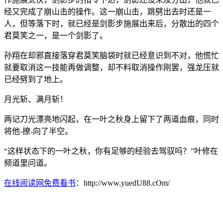
经又完成了崩山击的操作。这一崩山击，跳劈出去时还是一
人，但等落下时，就已经是剑影步施展出来后，分散出的四个
君莫笑之一，是一个剑影了。
孙翔在却邪直接落穿君莫笑脑袋时就已经意识到不对，他慌忙
就要取消这一技能再做调整，却不料取消操作刚罢，强龙压就
已经劈到了地上。
月光斩、满月斩！
两记刀光漂亮地闪起，在一叶之秋身上留下了两道血痕，同时
将他-撩-向了半空。
“这样状态下的一叶之秋，你有足够的经验去驾驭吗？”叶修在
频道里问道。
在线阅读网免费看书
：http://www.yuedU88.cOm/