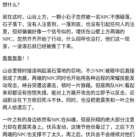
想什么？
就在这时，山谷上方，一颗小石子忽然被一名NPC不慎碰落，
石子落下，没有人注意到，一落到底，也没有引起任何人的注
意，但却偏偏好像一个信号似的，埋伏在山壁上方两端的
NPC，忽然齐齐开始了行动，什么招呼也没打，他们这一现
身，一波滚石就已经被推了下来。
轰轰轰轰！！
山谷里顿时接连响起滚石落地的巨响，不少NPC被砸中后直接
就成了肉酱，两端的NPC同时也开始用各种远程的荣耀技能发
动攻击，峡谷突遭这袭击，顿时一片狼藉。但是两队NPC看起
来却都没有惊慌失措，能对上方展开攻击的立即予以反击，近
战职业在下方依旧死斗不休，同时，也没把君莫笑和一叶之秋
两人给遗忘了。
一叶之秋的身边依然有NPC在纠缠，但是孙翔的绝大部分注意
力却在君莫笑身上。伏兵发动，这情节他也看过了，之后下方
两端的NPC也支撑不了太久，再之后，伏兵会不会继续对他们