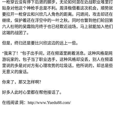
一枪穿云没有停下后退的脚步，无论如何混在近战职业堆里打
贴身对他这个神枪手总是不利。周泽楷借着这次机会，顺势就
要拉开一枪穿云和兴欣几人角色的距离。闪退间，攻击却还在
继续，保护着还在浮空中的一叶之秋。同时也瞥到他们轮回第
六人杜明的吴霜钩月终于也已经欺近战场，马上就能加入他们
这端的战团了。
但是，终归还是要比兴欣这边的远上一些。
“我来了！”包子出手间，还在频道里刷着消息。这种风格是网
游玩家的，包子当了职业选手，这种风格却没丢，别人在频道
里说的多是对对方有心理攻势的垃圾话，他所说的，却总是些
无意义的废话。
你来了，那又怎样啊？
好多人此时心里都在帮他接话了。
在线阅读 网：http://www.Yuedu88.com/