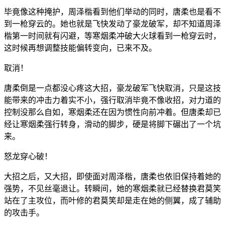
毕竟像这种掩护，周泽楷看到他们举动的同时，唐柔也是看不
到一枪穿云的。她也就是飞快发动了豪龙破军，却不知道周泽
楷第一时间就有闪避，等寒烟柔冲破大火球看到一枪穿云时，
这时候再想调整技能偏转变向，已来不及。
取消！
唐柔倒是一点都没心疼这大招，豪龙破军飞快取消，只是这技
能带来的冲击力着实不小，强行取消毕竟不像收招，对力道的
控制没那么自如，寒烟柔还在因为惯性向前冲着。但唐柔却已
经让寒烟柔强行转身，滑动的脚步，硬是将脚下碾出了一个坑
来。
怒龙穿心破！
大招之后，又大招，即使面对周泽楷，唐柔也依旧保持着她的
强势，不见丝毫退让。转瞬间，她的寒烟柔就已经替换君莫笑
站在了主攻位，而叶修的君莫笑却是走在她的侧翼，成了辅助
的攻击手。