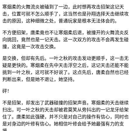
寒烟柔的火舞流炎被磕到了一边，此时想再攻击招架这记天
击，位置可就不怎么顺手了，这当然也是孙翔选择天击继续攻
击的原因，这种细微之处，普通玩家是根本无法体会的。
不方便招架，唐柔竟也不让寒烟柔后退，被撞开的火舞流炎反
向挑回，竟然也是一记天击。这一次双方的攻击不会再发生碰
撞，这竟是一次攻击交换。
是交换，但却有先后。一叶之秋的攻击发动更顺手，这一击无
疑是更快的。寒烟柔在先中天击浮空之后，这记天击还能不能
挑到一叶之秋，这可就不好说了。这点先后，唐柔自然也已经
判断出来，但是她不退让，她坚持。
砰！
不是招架，却发出了武器碰撞的招架声音。寒烟柔的天击继续
扫出，可一叶之秋的天击却被君莫笑从旁抖出的一记龙牙给架
住了。唐柔如此强硬，并不只是对自己的操作有信心，同时也
是对身边的叶修有信心。她相信叶修会给予她最强有力的支
援。