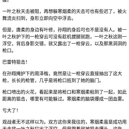
一叶之秋天击被阻，再想躲寒烟柔的天击可也有些迟了，被火
舞流炎扫到，身形立即向空中浮去。
但是，唐柔的身边有叶修，孙翔的身后可也不是没有人。被一
叶之秋护下的一枪穿云可没有趁机拔腿就跑，一叶之秋这刚一
浮空，背后身影交错，就又露出了一枪穿云，以及那黑洞洞的
枪口。
巴雷特狙击！
在孙翔掩护下的周泽楷，竟然是让一枪穿云直接抽出了这大
枪，长长的枪管，几乎是将枪口抵到了她的脑门。
枪口喷出的火花，看起来是将枪口和寒烟柔粘到了一起，如此
距离的狙击，哪里有可能躲过。寒烟柔的脑袋爆成一团血雾。
亏大了！
观战者无不这样以为。双方这你来我往的，寒烟柔虽是成功用
天击将一叶之秋打出了浮空，但是跟着就被狙击爆头，这伤