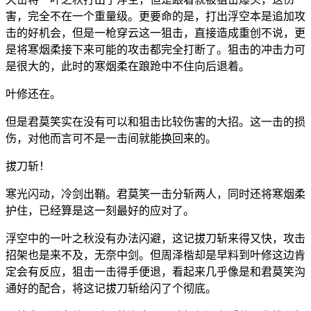
害，完全不在一个重量级。更要命的是，打出浮空本是追加攻
击的好机会，但是一枪穿云这一狙击，直接造成重创不说，更
是将寒烟柔接下来可能的攻击都完全打断了。狙击的冲击力可
是很大的，此时的寒烟柔在踉跄中不住向后退着。
叶修还在。
但是君莫笑实在没有可以和狙击比较伤害的大招。这一击的损
伤，对他而言可不是一击间就能换回来的。
拔刀斩！
寒光闪动，冷剑出鞘。君莫笑一击分斩两人，同时还将寒烟柔
护住，已经算是这一刻最好的应对了。
浮空中的一叶之秋没有办法闪避，这记拔刀斩来得又快，攻击
招架也是来不及，无奈中剑。但周泽楷却是早料到叶修这边肯
定会有反应，狙击一击得手便退，看起来几乎像是和君莫笑沟
通好的配合，将这记拔刀斩给闪了个彻底。