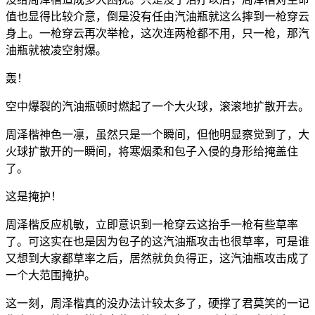
值也显得比较介意，倒是没有任由汽油瓶就这么摔到一枪穿云
身上。一枪穿云再次举枪，这次连两枪都不用，只一枪，那汽
油瓶就被凌空射爆。
轰！
空中爆裂的汽油瓶顿时燃起了一个大火球，滚滚地扩散开去。
周泽楷神色一凛，虽然只是一个瞬间，但他明显察觉到了，大
火球扩散开的一瞬间，将寒烟柔和包子入侵的身形给掩盖住
了。
这是掩护！
周泽楷反应机敏，立即意识到一枪穿云这抬手一枪有些草率
了。可这实在也是因为包子的这汽油瓶攻击也很草率，可是谁
又想到大家都草率之后，居然就负负得正，这汽油瓶攻击成了
一个大范围掩护。
这一刻，周泽楷真的没办法计较太多了，硬撑了君莫笑的一记