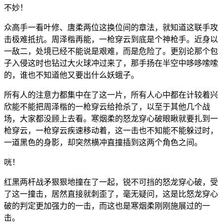
不妙！
众高手一看叶修、唐柔两位这换位间的章法，就知道这联手攻
击极难抵抗。周泽楷再能，一枪穿云到底是个神枪手。近身以
一敌二，处境已经不能说是艰难，而是危险了。更别论那个包
子入侵这时也钻过大火球冲过来了，那手扬在半空中哆哆嗦嗦
的，谁也不知道他又要出什么妖蛾子。
所有人的注意力都集中在了这一片，所有人心中都在计较着兴
欣能不能把周泽楷的一枪穿云给抢杀了，以至于其他几个战
场，大家都没顾上去看。寒烟柔的怒龙穿心破眼瞅就要扎到一
枪穿云，一枪穿云疾速移动着，这一击也不知能不能躲过时，
一道黑色的身影，却突然横冲直撞插到这两个角色之间。
咣！
红黑两杆战矛狠狠地撞在了一起，锐不可挡的怒龙穿心破，受
了这一撞击，居然直接就刺歪了，毫无疑问，这是比怒龙穿心
破的判定更加强力的一击，而这也是寒烟柔刚刚施展过的一
击。