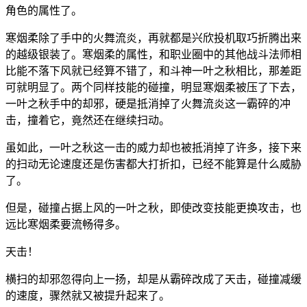
角色的属性了。
寒烟柔除了手中的火舞流炎，再就都是兴欣投机取巧折腾出来
的越级银装了。寒烟柔的属性，和职业圈中的其他战斗法师相
比能不落下风就已经算不错了，和斗神一叶之秋相比，那差距
可就明显了。两个同样技能的碰撞，明显寒烟柔被压了下去，
一叶之秋手中的却邪，硬是抵消掉了火舞流炎这一霸碎的冲
击，撞着它，竟然还在继续扫动。
虽如此，一叶之秋这一击的威力却也被抵消掉了许多，接下来
的扫动无论速度还是伤害都大打折扣，已经不能算是什么威胁
了。
但是，碰撞占据上风的一叶之秋，即使改变技能更换攻击，也
远比寒烟柔要流畅得多。
天击！
横扫的却邪忽得向上一扬，却是从霸碎改成了天击，碰撞减缓
的速度，骤然就又被提升起来了。