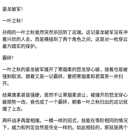
豪龙破军！
一叶之秋！
孙翔的一叶之秋竟然突然杀回到了这端。这记豪龙破军没有冲
着兴欣的人去，而是横插到了两个角色之间，这是对一枪穿云
最为踏实的保护。
霸碎！
一叶之秋的豪龙破军撞开了寒烟柔的怒龙穿心破，接着也是被
强制取消，跟着又是一记霸碎，要把寒烟柔和君莫笑一并扫
开。
结果唐柔甚是强硬，居然不让寒烟柔退让，被撞开的怒龙穿心
破顺势一改，竟也成了一个霸碎，朝着一叶之秋扫出的这记就
撞了上去。
两杆战矛再度相撞。一模一样的招式，技能在等阶相同的情况
下，威力和判定自然是完全一样的。如此相较的，那就是两个