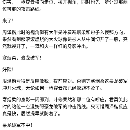
伤害，一枪穿云横向走位，拉开视角，同时也先一步让过那两
位可能的攻击路线。
来了！
周泽楷此时的视角倒有大半是冲着寒烟柔和包子入侵那方向，
果然看到那滚滚燃烧的大火球像是被人从中间切开了一般，突
然就裂开了，一道和火一样红的身影冲出。
寒烟柔，豪龙破军！
好险！
周泽楷亏得是反应敏锐，提前应对。否则等寒烟柔这豪龙破军
冲开火球，无论如何一枪穿云都已经躲避不及了。
寒烟柔的身影一闪即到，叶修果然和那二位有呼应，君莫笑此
时的站位一点没妨碍豪龙破军的冲击路线。只可惜周泽楷反应
真是快，居然提早就防着了。
豪龙破军不中！