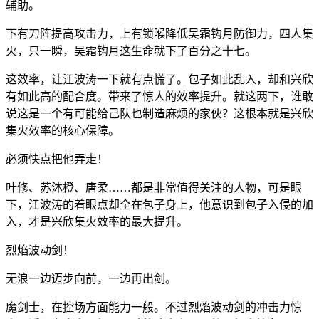
辅助。
下有刀阵提高攻击力，上有锁喉降低吴霜钩月防御力，四人集
火，只一瞬，吴霜钩月这生命就下了百分之十七。
这效率，让江波涛一下就有点慌了。包子如此乱入，却和兴欣
有如此高的配合度。带来了惊人的效率提升。就这两下，谁敢
说这是一个有可能给己队也制造麻烦的家伙？这根本就是兴欣
集火效率的核心保障。
必须快点把他弄走！
叶修、苏沐橙、唐柔……都是非常值得关注的人物，可是眼
下，江波涛的着眼点却全在包子身上，他意识到包子入侵的加
入，才是兴欣集火效率的最大提升。
烈焰波动剑！
无浪一边迈步向前，一边再出剑。
魔剑士，在控场方面能力一般。不过烈焰波动剑的冲击力惊