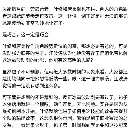
吴霜钩月向一旁踉跄着，叶修和唐柔倒也不拦，两人的角色跟
着这踉跄的节奏走位攻击。这一让位，倒正好是把无浪的那记
冰霜波动剑非常巧妙地让过了。
是巧合，这一定是巧合！
叶修和唐柔操作角色顺势走位的闪避，那想必是有意的。可是
发动强力膝袭的包子，江波涛认为他绝没有存了连消化带化解
这冰霜波动剑的心思，他能有这高明的思路？
虽然包子不可预测，但就绝大多数时候的现象来看，大家都还
是比较倾向于把他想得低端一些。眼下这一强力膝袭，江波涛
觉得他一定没有想到这么多。
可不管是想到的还是蒙到的，反正冰霜波动剑是避过了。包子
入侵落地就是一个锁喉，动作连贯，无比娴熟。实在是因为从
最初刷副本开始，叶修就给他讲了如何用这技能的效果来提升
全队的输出效率，这念头根深蒂固，哪怕是到了职业赛场的总
决赛，一看是集火攻击，包子第一时间想到就是要和这技能来