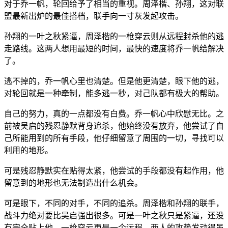
对于乔一帆，轮回给予了相当的重视。周泽楷、孙翔，这对联
盟最新出炉的最佳搭档，联手向一寸灰发起攻击。
孙翔的一叶之秋紧逼，周泽楷的一枪穿云则从远程封杀他的逃
走路线。这两人想用最短的时间，最快的速度将乔一帆给解决
了。
逃不掉的，乔一帆心里也清楚。但是他更清楚，眼下他的逃，
对轮回就是一种牵制，能多逃一秒，对己队都有极大的帮助。
自己的努力，真的一点都没有白费。乔一帆心中欣慰无比。之
前被吴启的残忍静默背身追杀，他始终没有放弃，他尝试了自
己所能用到的所有手段，他仔细留意了周围的一切，寻找可以
利用的地形。
可是残忍静默实在贴得太紧，他尝试的手段都没有起作用，他
留意到的地形也无法制造出什么机会。
可是眼下，不同的对手，不同的追杀。周泽楷和孙翔的联手，
战斗力绝对要比吴启强出很多。可是一叶之秋只是紧逼，还没
有完全贴上他，一枪穿云更是一个远程。两人的攻势发动得虽