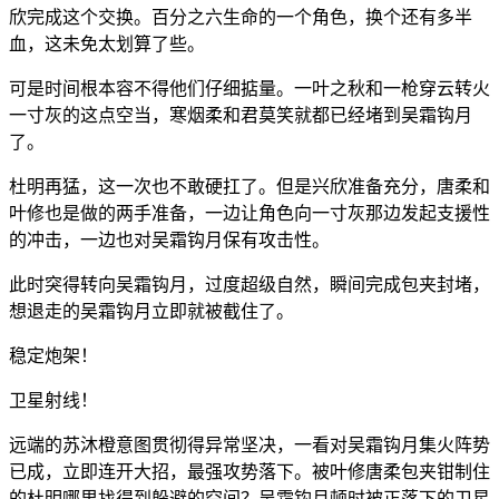
欣完成这个交换。百分之六生命的一个角色，换个还有多半
血，这未免太划算了些。
可是时间根本容不得他们仔细掂量。一叶之秋和一枪穿云转火
一寸灰的这点空当，寒烟柔和君莫笑就都已经堵到吴霜钩月
了。
杜明再猛，这一次也不敢硬扛了。但是兴欣准备充分，唐柔和
叶修也是做的两手准备，一边让角色向一寸灰那边发起支援性
的冲击，一边也对吴霜钩月保有攻击性。
此时突得转向吴霜钩月，过度超级自然，瞬间完成包夹封堵，
想退走的吴霜钩月立即就被截住了。
稳定炮架！
卫星射线！
远端的苏沐橙意图贯彻得异常坚决，一看对吴霜钩月集火阵势
已成，立即连开大招，最强攻势落下。被叶修唐柔包夹钳制住
的杜明哪里找得到躲避的空间？吴霜钩月顿时被正落下的卫星