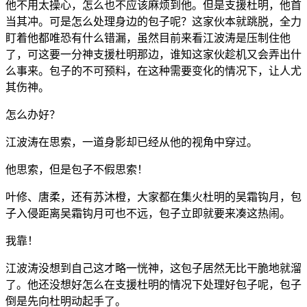
他不用太操心，怎么也不应该麻烦到他。但是支援杜明，他首
当其冲。可是怎么处理身边的包子呢？这家伙本就跳脱，全力
盯着他都唯恐有什么错漏，虽然目前来看江波涛是压制住他
了，可这要一分神支援杜明那边，谁知这家伙趁机又会弄出什
么事来。包子的不可预料，在这种需要变化的情况下，让人尤
其伤神。
怎么办好？
江波涛在思索，一道身影却已经从他的视角中穿过。
他思索，但是包子不假思索！
叶修、唐柔，还有苏沐橙，大家都在集火杜明的吴霜钩月，包
子入侵距离吴霜钩月可也不远，包子立即就要来凑这热闹。
我靠！
江波涛没想到自己这才略一恍神，这包子居然无比干脆地就溜
了。他还没想好怎么在支援杜明的情况下处理好包子呢，包子
倒是先向杜明动起手了。