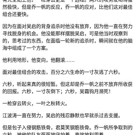
然极快，但是乔一帆的反应，乔一帆的应对，比他们这对最佳
组合还要快。
因为在面对吴启的背身追杀时他没有放弃，因为他一直在努力
寻找脱身的机会。他没能那样摆脱吴启，可是他当时观察到
的，思考过的东西，在面临一轮新的追杀时，瞬间就在他的脑
海中组成了一个方案。
他利用地形，他变向，他翻滚……
面对最佳组合的攻击，百分之六生命的一寸灰逃了六秒。
六秒，听起来真的很短暂。但这却是乔一帆之前不放弃所收获
的回报。六秒，一寸灰倒下；六秒，吴霜钩月濒死！
一枪穿云转火，一叶之秋转火。
江波涛一直在努力，吴启的残忍静默也早就杀过去支援。
但是包子入侵钢筋铁骨，君莫笑钢筋铁骨。乔一帆所争取到的
六秒，被他的队友死死地守护着，高效地利用着。