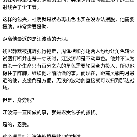
射线吞了个正着。
这样的包夹，杜明就是状态再出色也实在没办法摆脱，他需要
援助，非常需要援助。
距离他最近的是江波涛的无浪。
残忍静默被挑衅强行拖走，周泽楷和孙翔两人纷纷让角色转火
试图打断并击杀一寸灰时，江波涛却是不动声色。他并不认为
击杀一个生命只有百分之六的角色需要轮回全力投入，所以他
稳住了阵脚，继续他之前所做的事。而现在，距离吴霜钩月最
近的他，支援倒是方便，无浪的波动剑直接就可以扫到那边战
场。
但是，身旁呢？
江波涛一直所做的事，就是忍受包子的骚扰。
是的，忍受。
这个词是对江波涛处境最贴切的描述。