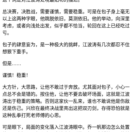
总决赛，决胜战，需要谨慎，需要稳重。可是在包子身上毫无
以上这两种字眼，他跳脱依旧，莫测依旧。他的举动，向深里
考虑，或者向浅处出发，似乎都不恰当，轮回在这上已经吃过
亏。
包子的肆意妄为，是一种极大的挑衅，江波涛有几次都忍不住
想狠下重手。
但是……
谨慎！稳重！
大方针，大思路，让他不敢过于奔放。尤其面对包子，小心一
点总不会是错的。按住他，让他不要去破坏场面，这就是江波
涛出于稳重的策略。否则这家伙一乱来，谁也不敢说他是伤敌
还是伤己。兴欣在最终决战里亮出这把双刃剑，存得恐怕就是
这种乱拳打死老师傅的心思。
可是眼下，局面的变化落入江波涛眼中。乔一帆那边怎么处置