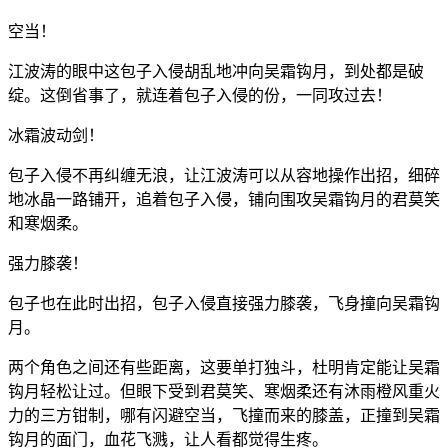
空当！
江波涛的眼中这包子入侵胡乱地冲向吴霜钩月，到处都是破
绽。这倒省事了，就连着包子入侵的份，一同攻过去！
冰霜波动剑！
包子入侵不再纠缠无浪，让江波涛可以从容地操作出招，细碎
地冰晶一路铺开，追着包子入侵，铺向围攻吴霜钩月的君莫笑
和寒烟柔。
强力膝袭！
包子也在此时出招，包子入侵直接强力膝袭，飞身撞向吴霜钩
月。
两个角色之间还有些距离，这要单打独斗，杜明肯定能让吴霜
钩月轻松让过。但眼下受到君莫笑、寒烟柔还有沐雨橙风重火
力的三方钳制，哪有闪避空当，飞撞而来的膝盖，正撞到吴霜
钩月的面门，血花飞溅，让人看都觉得生疼。