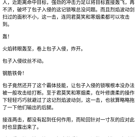
人，近距离命中目标，强劲的冲击力足以将目标直接轰飞，再
不济，破坏了包子入侵的这记锁喉总没问题。而且烈焰波动剑
扫过的面积不小，这一击，连同君莫笑和寒烟柔都可以攻击
到。
轰！
火焰转眼轰至，卷上包子入侵，炸开。
包子入侵纹丝不动。
钢筋铁骨！
包子竟然还开了这个霸体技能，让包子入侵的锁喉根本没办法
被一般攻击给打断。至于君莫笑和寒烟柔，在叶修唐柔的操作
下轻轻巧巧就避过了这记烈焰波动剑，这一击，也就算略略拖
了一下他们输出的后腿。
接连两击，都没有起到任何作用，而轮回针对一寸灰的应对此
时也显露出来了。