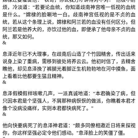
烦，冷淡道：“若要论血统，你知道歧南神宫唯一低视的血统
是什么。”嫦棣的脸唰地一白。歧南神宫低视的是不贞的血
统，若从这个条理上说，嫦棣和阿兰若的血没有任何区分。但
阿兰若是他养大的，亦饮过他的血，即便承了他母亲不贞的血
统，那又如何。
&
息泽近年已不大理事，在歧南后山造了个竹园精舍，传出话来
说身上染了重病，需移到彼处将养云云。他初时信了，去精舍
瞧他，却见息泽挽了裤腿光着脚正生机勃勃地在河中摸鱼，面
上看着比他都要生猛且精神。
&
息泽假模假样咳嗽几声，一派真诚地道：“本君确染了病，但
只因本君是个坚强人，不屑那种病恹恹的做派，你瞧着本君才
像个没病没痛样，实则本君都快病死了。”
&
他向快要病死了的息泽神君道：“颇多同僚相邀近日将来探视
你，你这样坚强必定令他们感动。”息泽脸上的笑僵了僵。