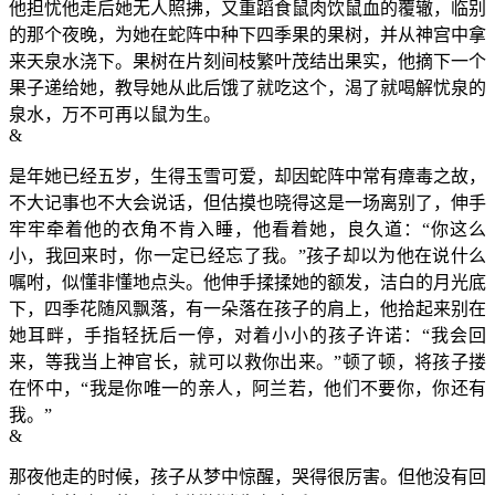
他担忧他走后她无人照拂，又重蹈食鼠肉饮鼠血的覆辙，临别
的那个夜晚，为她在蛇阵中种下四季果的果树，并从神宫中拿
来天泉水浇下。果树在片刻间枝繁叶茂结出果实，他摘下一个
果子递给她，教导她从此后饿了就吃这个，渴了就喝解忧泉的
泉水，万不可再以鼠为生。
&
是年她已经五岁，生得玉雪可爱，却因蛇阵中常有瘴毒之故，
不大记事也不大会说话，但估摸也晓得这是一场离别了，伸手
牢牢牵着他的衣角不肯入睡，他看着她，良久道：“你这么
小，我回来时，你一定已经忘了我。”孩子却以为他在说什么
嘱咐，似懂非懂地点头。他伸手揉揉她的额发，洁白的月光底
下，四季花随风飘落，有一朵落在孩子的肩上，他拾起来别在
她耳畔，手指轻抚后一停，对着小小的孩子许诺：“我会回
来，等我当上神官长，就可以救你出来。”顿了顿，将孩子搂
在怀中，“我是你唯一的亲人，阿兰若，他们不要你，你还有
我。”
&
那夜他走的时候，孩子从梦中惊醒，哭得很厉害。但他没有回