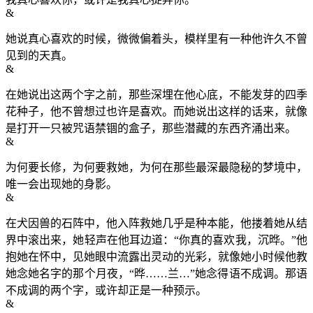
&
她说真心喜欢的时候，微微偏着头，模样里有一种他许久不曾
见到的天真。
&
在她说出这两个字之前，那些深埋在他心底，不能发芽的四季
花种子，他不曾想过也许是喜欢。而她说出这样的话来，就像
是打开一只被咒语禁锢的盒子，那些潜藏的东西齐涌出来。
&
为何要长修，为何要救她，为何在那些最深最隐秘的梦境中，
唯一会出现她的身影。
&
在犬因兽的石阵中，他入阵救她几乎是种本能，他搂着她从结
界中滚出来，她轻声在他耳边道：“你真的喜欢我，沉晔。”他
抱她在怀中，见她眼中流露出灵动的光彩，就像她小时候他教
她念她名字的那个月夜，“晔……兰…”她念得语不成调。那语
不成调的两个字，或许却正是一种预示。
&