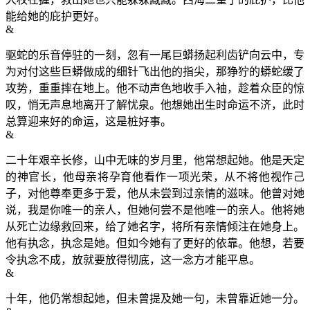
能给她的庇护更好。
&
驱蛇的乐音停驻的一刻，忽有一尾巨蟒扬起利齿铲向云中，专
为对付这些巨蟒做成的细针飞出他的指尖，那狰狞的蟒蛇缓了
攻势，重重摔在地上。他不动声色地收手入袖，趁着众臣的惊
叹，悄无声息地离开了解忧泉。他想她出生时命运不济，此时
总算迎来好的命运，这是桩好事。
&
二十年艰辛长修，山中无味的岁月里，他常想起她。他是天定
的神官长，他母亲将孕育他看作一项光荣，从不将他视作己
子，对他尊奉更多于爱，他从未尝到过亲情的滋味。他曾对她
说，我是你唯一的亲人，但她何尝不是他唯一的亲人。他将她
从死亡边缘救回来，给了她名字，将所有亲情倾注在她身上。
他有执念，执念是她。但如今她有了更好的依靠。他想，若要
令执念不成，放就要放得彻底，这一念方才能平息。
&
十年，他仍常想起她，但未曾提及她一句，未曾靠近她一分。