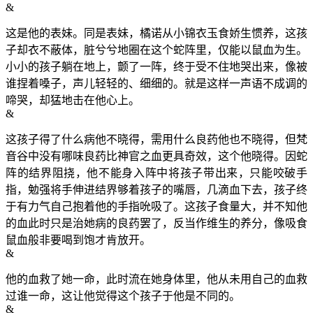
&
这是他的表妹。同是表妹，橘诺从小锦衣玉食娇生惯养，这孩
子却衣不蔽体，脏兮兮地圈在这个蛇阵里，仅能以鼠血为生。
小小的孩子躺在地上，颤了一阵，终于受不住地哭出来，像被
谁捏着嗓子，声儿轻轻的、细细的。就是这样一声语不成调的
啼哭，却猛地击在他心上。
&
这孩子得了什么病他不晓得，需用什么良药他也不晓得，但梵
音谷中没有哪味良药比神官之血更具奇效，这个他晓得。因蛇
阵的结界阻挠，他不能身入阵中将孩子带出来，只能咬破手
指，勉强将手伸进结界够着孩子的嘴唇，几滴血下去，孩子终
于有力气自己抱着他的手指吮吸了。这孩子食量大，并不知他
的血此时只是治她病的良药罢了，反当作维生的养分，像吸食
鼠血般非要喝到饱才肯放开。
&
他的血救了她一命，此时流在她身体里，他从未用自己的血救
过谁一命，这让他觉得这个孩子于他是不同的。
&