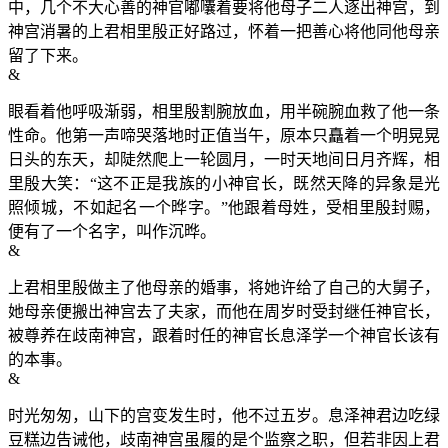
中，几个不大心善的神官嘟囔着要将他母子二人逐出神宫，到
神宫消暑的上君相里殷正好路过，怀着一把善心将他同他母亲
留了下来。
&
眼看着他呼吸渐弱，相里殷割腕放血，用半碗腕血救了他一条
性命。他第一声啼哭落地时正值当午，原本只矗着一个明晃晃
日头的东天，却陡然爬上一轮圆月，一时天地间日月齐辉，相
里殷大笑：“这不正是我族的小神官长，既然天降的异象是光
照倾城，不如起名一个晔字。”他跟着母姓，受相里殷封赐，
便有了一个名字，叫作沉晔。
&
上君相里殷做主了他母亲的婚事，将她许给了自己的大舅子，
她母亲便搬出神宫去了夫家，而他在周岁时受封继任神官长，
被尊养在歧南神宫，跟着时任的神官长息泽学一个神官长该有
的本事。
&
时光匆匆，山下的宫变发生时，他不过五岁。息泽神君边吃绿
豆糕边告诫他，歧南神宫虽履的是个监察之职，但若非因上君