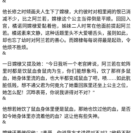
&
他长修之时倾画夫人生下了嫦棣，大约彼时对相里阙的恨已消
减不少，比之阿兰若，嫦棣这个公主当得倒是平顺。回回入
宫，橘诺同嫦棣爱黏着他，姊妹二人时常在他面前提起阿兰
若。橘诺素来文静，这种话题里头不大爱嚼舌头，虽则如此，
却也忘了幼时对阿兰若的善心。而嫦棣每每说得最是起劲，令
他烦不胜烦。
&
一日嫦棣又提及她：“今日我听一个老宫婢说，阿兰若在蛇阵
里时都是饮鼠血食鼠肉为生，你们能想象吗，饮了那样多鼠
血，她身体里流的血，也大半都变成鼠血了吧，啧……如此肮
脏低贱，想不通父君为何竟允了她重回族里还坐上公主之位，
她怎么配！沉晔表哥，你说我讲得对不对？”
&
他想若她饮了鼠血身体里便是鼠血，那她也饮过他的血，是否
如今她身体里亦流着他的血？这让他有些失神。
&
嫦棣还要催促他：“表哥，你说我方才讲得对不对？”他极不耐