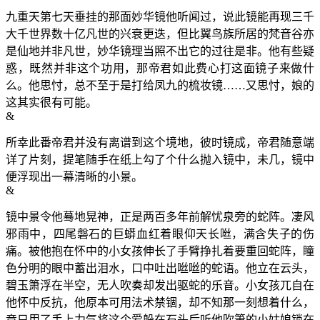
九重天第七天垂挂的那面妙华镜他听闻过，说此镜能再现三千
大千世界数十亿凡世的兴衰更迭，但比翼鸟族所居的梵音谷亦
是仙地并非凡世，妙华镜理当照不出它的过往是非。他有些疑
惑，既然并非这个功用，那帝君如此费心打这面镜子来做什
么。他思忖，总不至于是打给凤九的梳妆镜……又思忖，娘的
这其实很有可能。
&
所幸此番帝君并没有离谱到这个境地，彼时镜成，帝君随意端
详了片刻，提笔随手在纸上勾了个什么抛入镜中，未几，镜中
便浮现出一幕清晰的小景。
&
镜中景令他蓦地晃神，正是两百多年前解忧泉旁的蛇阵。凄风
邪雨中，四尾磐石的巨蟒血红着眼仰天长咝，满含失子的伤
痛。被他抱在怀中的小女孩伸长了手臂挣扎着要重回蛇阵，瞳
色分明的眼中蓄出泪水，口中吐出咝咝的蛇语。他立在云头，
碧玉箫浮在半空，无人吹奏却发出驱蛇的乐音。小女孩兀自在
他怀中反抗，他原本可用法术禁锢，却不知那一刻想着什么，
竟只用了手上力气将这个爱躲在石头后听他吹箫的小姑娘锁在