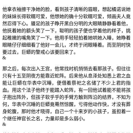
他拿衣袖擦干净她的脸，看到孩子清晰的眉眼，想起橘诺说她
的妹妹长得软糯可爱，他想她的确十分软糯可爱，倾画夫人竟
然忍得下心。餍足的孩子睁开黑白分明的大眼睛静静看着他，
他抚着她的额头笑了一下，聪明的孩子便也学着他的样子，挑
起稚嫩的嘴角笑了一下。他用手轻轻拍着她哄她入睡，她睁着
眼睛仔仔细细看了他好一会儿，才终于闭眼睡着。而至阴时快
要过去，巨蟒的警戒心该要回来了。
&
那之后，每次出入王宫，他常找时机悄悄去看那孩子。但往往
只有十五至阴夜方能靠近蛇阵。后来他从息泽处知悉上君之血
能让巨蟒在华表中沉睡，便借着祭祀之名储了不少上君的指
血。用这个法子他终于能踏入蛇阵，有一回他试着能不能将孩
子抱出阵外，但孩子软乎乎的手臂方触到阵沿的结界，不知为
何，华表中沉睡的巨蟒竟蓦然惊醒，亏得他动作快，才没有葬
身蛇腹，那时他才晓得，自己一个十来岁的小孩子，虽担着一
个继任神官长之名，力量却是多么弱小。
&