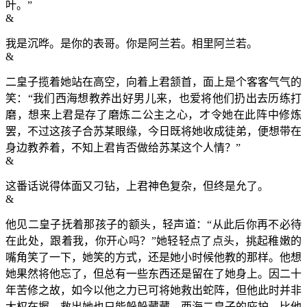
叶。”
&
我是沉晔。是你的表哥。你是阿兰若。相里阿兰若。
&
二皇子揽着她站在高空，向着上君颔首，面上是个客客气气的
笑：“我们西海想教养出好男儿来，也爱将他们扔出去历练打
磨，想来上君是存了磨炼二公主之心，才令她在此阵中修炼
罢，不过这孩子合苏某眼缘，今日既将她收成徒弟，便想带在
身边教养着，不知上君肯否做给苏某这个人情？”
&
这番话说得体面又刁钻，上君神色复杂，但终是允了。
&
他见二皇子抚着那孩子的额头，轻声道：“从此后你再不必待
在此处，跟着我，你开心吗？”她轻轻点了点头，挑起稚嫩的
嘴角笑了一下，她笑的方式，还是她小时候他教的那样。他想
她果然将他忘了，但总有一些东西还是留在了她身上。因二十
年苦修之故，如今以他之力已可将她救出蛇阵，但他此时并非
大权在握，救出她也只能躲躲藏藏。西海二皇子的庇护，比他