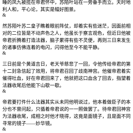
睡的凤九被揽在帝君怀中，苏陌叶站在一旁垂手而立。天时地
利人和，平心论，其实是幅好图景。
&
然苏陌叶苏二皇子瞧着眼前阵仗，却着实有些迷茫，因面前相
对的二位皆是不动声色之人，他虽长于察言观色，但近日他被
帝君折腾着打造法器，脑子累得有些不灵便，再则三日来发生
的诸事仿佛连着的电闪，闪得他至今不能平静。
&
三日前是个黄道吉日，老天爷慈悲了一回，令他传给帝君的第
十二封急信起了效用，将帝君召回了歧南神宫。他催帝君着实
催得吐血，好在帝君回来了，他就把这口血含了回去，指望着
法器收尾后他能下山歇一歇。
&
帝君要打件什么法器其实从未同他明说过，他本着做臣子的本
分也不曾问起，只循着帝君说的一一照做罢了。待帝君回神宫
为法器收尾，成相之时他才晓得，这竟是面镜子，且是面不同
寻常的镜子——妙华镜。
&