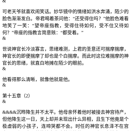
&
可老天爷就喜欢闹笑话。妙华镜中的情绪如洪水奔涌，陌少的
脸色渐渐发白。帝君喝着茶问他：“还受得住吗？”他脸色难看
地笑了一笑：“望帝座指教，受得住待如何，受不住又待如
何？”帝座的指教言简意赅：“都受着。”
&
世说神官长冷淡寡言，思绪难测，上君的圣意还可揣摩揣摩，
神官长的即便揣摩了却也是个白揣摩。而此时这位难揣摩的神
官长的思绪，就直白地摊在陌少的眼前。
&
他看得那么清晰，就像他就是他。
&
第十五章（2）
&
&&&&沉晔降生并不太平。他母亲怀着他时被接去神宫待产，
但他降生这一日，天上却并未现出什么异相，且生下他竟是个
极虚弱的小孩子，连啼哭都不会。时任的神官长息泽不在宫