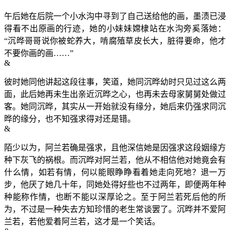
午后她在后院一个小水沟中寻到了自己送给他的画，墨渍已浸
得看不出原画的行迹，她的小妹妹嫦棣站在水沟旁奚落她：
“沉晔哥哥说你被蛇养大，啃腐殖草皮长大，脏得要命，他才
不要你画的画……”
&
彼时她同他讲起这段往事，笑道，她同沉晔幼时只见过这么两
面，此后她再未生出亲近沉晔之心，也再未去母家舅舅处做过
客。她同沉晔，其实从一开始就没有缘分，她后来仍强求同沉
晔的缘分，也不知强求得对还是错。
&
陌少以为，阿兰若确是强求，且他深信她是因强求这段姻缘方
种下灰飞的祸根。而沉晔对阿兰若，他从不相信他对她竟会有
什么情，如若有情，何以能眼睁睁看着她走向死地？退一万
步，他厌了她几十年，同她处得好些也不过两年，即便两年种
种能称作情，也断不能以深厚论之。至于阿兰若死后他的所
为，不过是一种失去方知珍惜的老生常谈罢了。沉晔并不爱阿
兰若，若他爱着阿兰若，这才是一个笑话。