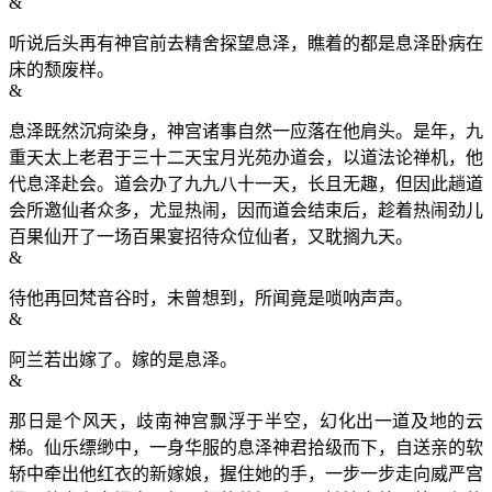
&
听说后头再有神官前去精舍探望息泽，瞧着的都是息泽卧病在
床的颓废样。
&
息泽既然沉疴染身，神宫诸事自然一应落在他肩头。是年，九
重天太上老君于三十二天宝月光苑办道会，以道法论禅机，他
代息泽赴会。道会办了九九八十一天，长且无趣，但因此趟道
会所邀仙者众多，尤显热闹，因而道会结束后，趁着热闹劲儿
百果仙开了一场百果宴招待众位仙者，又耽搁九天。
&
待他再回梵音谷时，未曾想到，所闻竟是唢呐声声。
&
阿兰若出嫁了。嫁的是息泽。
&
那日是个风天，歧南神宫飘浮于半空，幻化出一道及地的云
梯。仙乐缥缈中，一身华服的息泽神君拾级而下，自送亲的软
轿中牵出他红衣的新嫁娘，握住她的手，一步一步走向威严宫