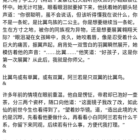
怀中。她无计可施，眼看眼泪就要掉下来，他抚着她的额头轻
声道：“你很聪明，虽不会说话，但该听得懂我在说什么，你
不是一条蛇，是比翼鸟族的二公主。你是想要继续当一条蛇，
生在方寸之地，被你的同族视为异物，还是想要展翼翱翔天
际？”眼泪凝在女孩眸中，良久，她咬着唇，像是忍受着什么
巨大的痛苦，振翼声起，肩背处一双雪白的羽翼瞬然展开，她
模仿着他的声音：“……比翼……”他笑道：“好孩子，这是你
第一次展翼？从此后，我就是你师父。”
&
比翼鸟或有单翼，或有双翼，阿兰若是只双翼的比翼鸟。
&
许多年前的情境在眼前重温，他自是愣怔，帝君却已泡好一壶
茶，分三两个瓷杯，随口向他道：“这面镜子我改了改，如此
仙的前世今生也看得到了。”望着妙华镜。道，“造出此境的大
约是沉晔，先看看他要做什么，再看看小白同阿兰若有什么干
系，你留下来同观，后续若有什么事，方便代我打理。”
&