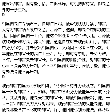
他逐出神宫。但有些事情，看似死局，时机把握得宜，倒是意
外的一条生路。
&
相里阕是位专横君王，自即位日起，便虎视眈眈盯紧了神宫，
大有将神宫纳入囊中之意。息泽看事透彻，却是个嫌麻烦的主
儿，因而相里阕一上台，他这个继任者不过童稚小儿，息泽便
欢欣鼓舞地将诸事都丢给他，逍遥自在避去歧南后山了。神宫
中势力冗杂，并未察出相里阕心且又顽固不化者不在少数，近
年他虽在神官长的高位上坐着，行事却时有掣肘，未免为难。
不过，一神宫失去神官长，以相里阕的刚愎个性，对神宫的野
心当不会再勉力压制。若不幸相里阙近年行事谨慎了些，他也
有办法令他不再压制。
&
岐南神宫内里无论如何相斗，终归容不得外力亵渎它。相里阕
早一日对神宫下手，如此，神宫中各派势力便能早一日放下芥
蒂，共敌外侮。他是天定的神官长，即便相里阙废黜了他，一
旦王宫和神宫真刀真枪对起来，歧南神宫坐镇的只能是他，即
便是那些食古不化的老神官，除了迎回他也别无他法。此乃以