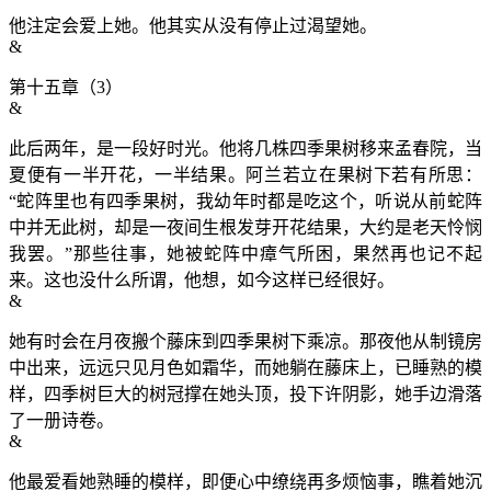
他注定会爱上她。他其实从没有停止过渴望她。
&
第十五章（3）
&
此后两年，是一段好时光。他将几株四季果树移来孟春院，当
夏便有一半开花，一半结果。阿兰若立在果树下若有所思：
“蛇阵里也有四季果树，我幼年时都是吃这个，听说从前蛇阵
中并无此树，却是一夜间生根发芽开花结果，大约是老天怜悯
我罢。”那些往事，她被蛇阵中瘴气所困，果然再也记不起
来。这也没什么所谓，他想，如今这样已经很好。
&
她有时会在月夜搬个藤床到四季果树下乘凉。那夜他从制镜房
中出来，远远只见月色如霜华，而她躺在藤床上，已睡熟的模
样，四季树巨大的树冠撑在她头顶，投下许阴影，她手边滑落
了一册诗卷。
&
他最爱看她熟睡的模样，即便心中缭绕再多烦恼事，瞧着她沉