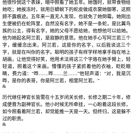
他很怜悯这个表妹，暗中照看了她五年。她饿时，就带食物给
她吃；她挨冻时，就用巨蟒蜕下的蛇皮做成衣裳她御寒，这照
顾不露痕迹。五年来一直无人发现，也就免了她倒霉。她刚出
生便被扔在蛇阵里，自然没有名字，她不是一条蛇，是比翼鸟
族的公主，得有名字，她的父母不愿给她，他想他可以给她。
他为她起名阿兰若，是寂静的意思。他在她手心写阿兰若三个
字，缓缓念出来，阿兰若，这是你的名字，以后我说这三个
字，就是在叫你的名字。聪明的孩子有样学样地拿手指在地上
胡画，让他觉得好笑，他用术法将这三个字烙在她手臂上，轻
轻道，照着这个来画。懵懂的孩子紧抓着他的衣袖，眨眨眼
睛，费力道：“晔……晔……兰……”他轻声道：“对，我是沉
晔，是你的表哥，你是阿兰若，相里阿兰若。”
&
历代继任神官长皆需在十五岁闭关长修，长修之期二十年，修
成便晋为副神官长。他小时候无所牵挂，一心盼着这段长修，
如今照看着阿兰若，却觉能推一天是一天。但终归，这是躲不
过的职责。
&