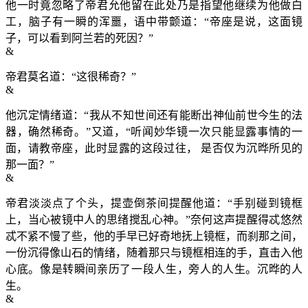
他一时竟忽略了帝君允他留在此处乃是指望他继续为他做白
工，脑子有一瞬的浑噩，语中带颤道：“帝座是说，这面镜
子，可以看到阿兰若的死因？”
&
帝君莫名道：“这很稀奇？”
&
他沉定情绪道：“我从不知世间还有能断出神仙前世今生的法
器，确然稀奇。”又道，“听闻妙华镜一次只能显露事情的一
面，请教帝座，此时显露的这段过往， 是否仅为沉晔所见的
那一面？”
&
帝君淡淡点了个头，提壶倒茶间提醒他道：“手别碰到镜框
上，当心被镜中人的思绪搅乱心神。”奈何这声提醒得忒悠然
忒不紧不慢了些，他的手早已好奇地抚上镜框，而刹那之间，
一份沉得像山石的情绪，随着那只与镜框相连的手，直击入他
心底。像是转瞬间亲历了一段人生，旁人的人生。沉晔的人
生。
&