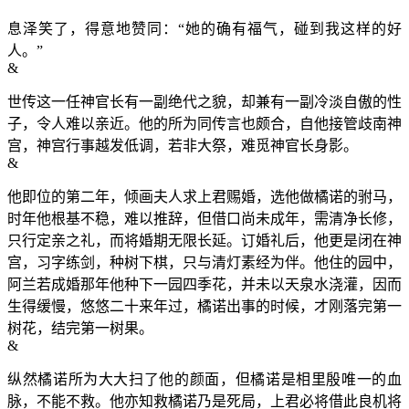
息泽笑了，得意地赞同：“她的确有福气，碰到我这样的好
人。”
&
世传这一任神官长有一副绝代之貌，却兼有一副冷淡自傲的性
子，令人难以亲近。他的所为同传言也颇合，自他接管歧南神
宫，神宫行事越发低调，若非大祭，难觅神官长身影。
&
他即位的第二年，倾画夫人求上君赐婚，选他做橘诺的驸马，
时年他根基不稳，难以推辞，但借口尚未成年，需清净长修，
只行定亲之礼，而将婚期无限长延。订婚礼后，他更是闭在神
宫，习字练剑，种树下棋，只与清灯素经为伴。他住的园中，
阿兰若成婚那年他种下一园四季花，并未以天泉水浇灌，因而
生得缓慢，悠悠二十来年过，橘诺出事的时候，才刚落完第一
树花，结完第一树果。
&
纵然橘诺所为大大扫了他的颜面，但橘诺是相里殷唯一的血
脉，不能不救。他亦知救橘诺乃是死局，上君必将借此良机将