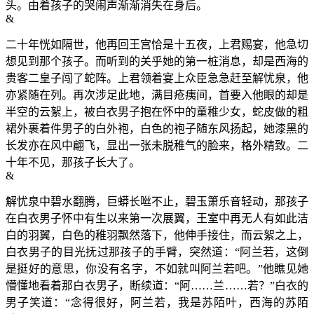
头。由着孩子的哭闹声渐渐消失在身后。
&
二十年恍如隔世，他再回王宫恰是十五夜，上君赐宴，他急切
想见到那个孩子。而听到的关乎她的第一桩消息，却是西海的
贵客二皇子闯了蛇阵。上君领着宴上众臣急急赶至解忧泉，他
亦紧随在列。再次涉足此地，满目疮痍间，首要入他眼的却是
半空的云絮上，被白衣男子抱在怀中的童稚少女，蛇皮做的粗
裙外裹着件男子的白外袍，白色的袍子随东风扬起，她漆黑的
长发亦在风中翩飞，显出一张未脱稚气的脸来，格外精致。二
十年不见，那孩子长大了。
&
解忧泉中碧水翻腾，巨蟒长咝不止，碧玉箫乐音轻动，那孩子
在白衣男子怀中有生以来第一次展翼，王室中再无人有如此洁
白的羽翼，白色的稚羽飘然落下，他伸手接住，而云絮之上，
白衣男子的目光抚过那孩子的手臂，突然道：“阿兰若，这倒
是挺好的意思，你没有名字，不如就叫阿兰若吧。”他瞧见她
懵懂地看着那白衣男子，断续道：“阿……兰……若？”白衣的
男子笑道：“念得很好，阿兰若，我是苏陌叶，西海的苏陌