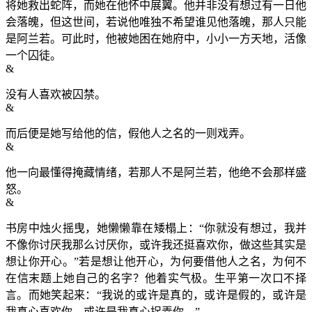
将她救出蛇阵，而她在他怀中展翼。他并非没有想过有一日他
会落魄，但这世间，若说他唯独不希望谁见他落魄，那人只能
是阿兰若。可此时，他被她困在她府中，小小一方天地，活像
一个囚徒。
&
没有人喜欢被囚禁。
&
而后便是她写给他的信，假他人之名的一则戏弄。
&
他一向最懂得掩藏情绪，若那人不是阿兰若，他绝不会那样盛
怒。
&
书房中烛火摇曳，她懒懒靠在矮榻上：“你就没有想过，我并
不像你讨厌我那么讨厌你，或许我还挺喜欢你，做这些其实是
想让你开心。”若是想让他开心，为何要借他人之名，为何不
在信末题上她自己的名字？他着实气极。生平第一次口不择
言。而她笑起来：“我说的或许是真的，或许是假的，或许是
我真心喜欢你，或许是我真心捉弄你。”