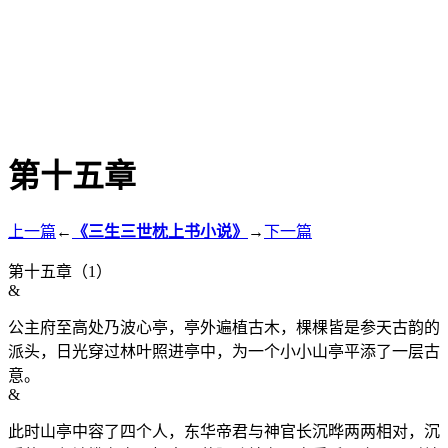
第十五章
上一篇
←
《三生三世枕上书小说》
→
下一篇
第十五章（1）
&
公主府至高处乃波心亭，亭外遍植古木，棵棵皆是参天古韵的
派头，日光穿过林叶照进亭中，为一个小小山亭平添了一层古
意。
&
此时山亭中容了四个人，东华帝君与神官长沉晔两两相对，沉