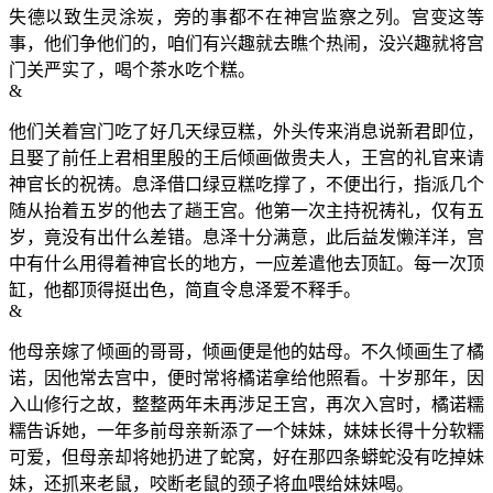
失德以致生灵涂炭，旁的事都不在神宫监察之列。宫变这等
事，他们争他们的，咱们有兴趣就去瞧个热闹，没兴趣就将宫
门关严实了，喝个茶水吃个糕。
&
他们关着宫门吃了好几天绿豆糕，外头传来消息说新君即位，
且娶了前任上君相里殷的王后倾画做贵夫人，王宫的礼官来请
神官长的祝祷。息泽借口绿豆糕吃撑了，不便出行，指派几个
随从抬着五岁的他去了趟王宫。他第一次主持祝祷礼，仅有五
岁，竟没有出什么差错。息泽十分满意，此后益发懒洋洋，宫
中有什么用得着神官长的地方，一应差遣他去顶缸。每一次顶
缸，他都顶得挺出色，简直令息泽爱不释手。
&
他母亲嫁了倾画的哥哥，倾画便是他的姑母。不久倾画生了橘
诺，因他常去宫中，便时常将橘诺拿给他照看。十岁那年，因
入山修行之故，整整两年未再涉足王宫，再次入宫时，橘诺糯
糯告诉她，一年多前母亲新添了一个妹妹，妹妹长得十分软糯
可爱，但母亲却将她扔进了蛇窝，好在那四条蟒蛇没有吃掉妹
妹，还抓来老鼠，咬断老鼠的颈子将血喂给妹妹喝。