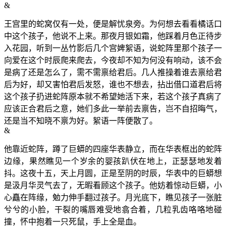
&
王宫里的蛇窝仅有一处，便是解忧泉旁。为何想去看看橘话口
中这个孩子，他说不上来。那夜月银如霜，他踩着月色正待步
入花园，听到一丛竹影后几个宫婢絮语，说蛇阵里那个孩子一
向爱在这个时辰爬来爬去，今夜却不知为何没有响动，该不会
是病了还是怎么了，需不需禀给君后。几人推操着谁去禀给君
后为好，却又害怕君后发怒，谁也不想去，拈出借口道君后将
这个孩子扔进蛇阵原本就不希望她活下来，若这个孩子真病了
应该正合君后之意，她们多此一举前去禀告，岂不自招晦气，
还是当不知晓不禀为好。絮语一阵便散了。
&
他靠近蛇阵，蹲了巨蟒的四座华表静立，而在华表框出的蛇阵
边缘，果然瞧见一个岁余的婴孩趴伏在地上，正瑟瑟地发着
抖。这夜十五，天上月圆，正是至阴的时辰，华表中的巨蟒想
是汲月华灵气去了，无暇看顾这个孩子。他妨着惊动巨蟒，小
心矗在阵缘，勉力伸手翻过孩子。月光底下，瞧见孩子一张脏
兮兮的小脸，干裂的嘴唇难受地翕合着，几粒乳齿咯咯地碰
撞，怀中抱着一只死鼠，手上全是血。