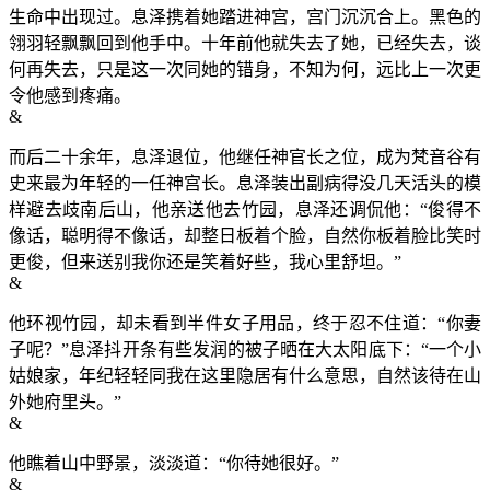
生命中出现过。息泽携着她踏进神宫，宫门沉沉合上。黑色的
翎羽轻飘飘回到他手中。十年前他就失去了她，已经失去，谈
何再失去，只是这一次同她的错身，不知为何，远比上一次更
令他感到疼痛。
&
而后二十余年，息泽退位，他继任神官长之位，成为梵音谷有
史来最为年轻的一任神宫长。息泽装出副病得没几天活头的模
样避去歧南后山，他亲送他去竹园，息泽还调侃他：“俊得不
像话，聪明得不像话，却整日板着个脸，自然你板着脸比笑时
更俊，但来送别我你还是笑着好些，我心里舒坦。”
&
他环视竹园，却未看到半件女子用品，终于忍不住道：“你妻
子呢？”息泽抖开条有些发润的被子晒在大太阳底下：“一个小
姑娘家，年纪轻轻同我在这里隐居有什么意思，自然该待在山
外她府里头。”
&
他瞧着山中野景，淡淡道：“你待她很好。”
&