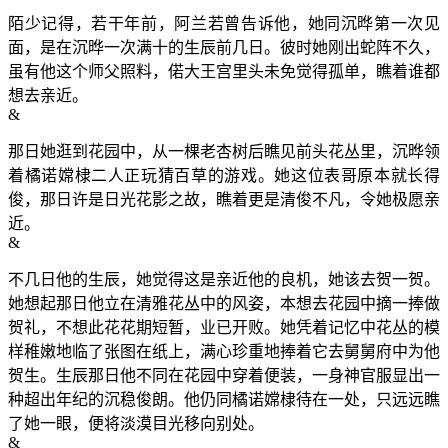
陌少记得，若干年前，阿兰若曾告诉他，她同沉晔第一次见
面，是在沉晔一次满十的生辰前几日。彼时她刚出蛇阵不久，
虽有他这个师父照料，偌大王宫里头未免觉得孤单，瞧着谁都
想去亲近。
&
那日她逛到花园中，从一棵老杏树后瞧见前头花丛里，沉晔领
着橘诺嫦棣二人正玩猜百草的游戏。她这位表哥原本就长得
俊，那日许是日光花影之故，瞧着更是清俊不凡，令她极愿亲
近。
&
不几日他的生辰，她觉得这是亲近他的良机，她该去贺一贺。
她想起那日他立在清雅花丛中的风姿，本想去花园中摘一捧做
贺礼，不想此花花期短暂，业已开败。她凭着记忆中花丛的模
样稚嫩地临了张图在纸上，满心珍重地捧着它去舅舅府中为他
贺生。生辰那日他不同在花园中穿着便装，一身神官服显出一
种超出年纪的沉稳俊朗。他仍同橘诺嫦棣待在一处，只远远瞧
了她一眼，便将淡漠目光移向别处。
&