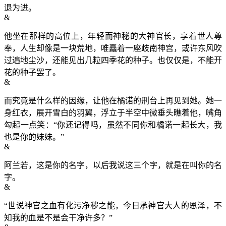
退为进。
&
他坐在那样的高位上，年轻而神秘的大神官长，享着世人尊
奉，人生却像是一块荒地，唯矗着一座歧南神宫，或许东风吹
过遍地尘沙，还能见出几粒四季花的种子。也仅仅是，不能开
花的种子罢了。
&
而究竟是什么样的因缘，让他在橘诺的刑台上再见到她。她一
身红衣，展开雪白的羽翼，浮立于半空中微垂头瞧着他，嘴角
勾起一点笑：“你还记得吗，虽然不同你和橘诺一起长大，我
也是你的妹妹。”
&
阿兰若，这是你的名字，以后我说这三个字，就是在叫你的名
字。
&
“世说神官之血有化污净秽之能，今日承神官大人的恩泽，不
知我的血是不是会干净许多？”