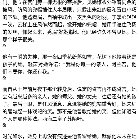
门。他立在宫门旁一棵无根的菩提后，见她嫁衣外罩着同色的
披风，防风的兜帽挡住大半眉眼，只露出朱红的唇和雪白小巧
的下颌。他蹙着眉，自袖中取出一支黑色的翎羽，于掌心轻轻
一吹，云梯上狂风乍然而起，掀开她的兜帽，她用手遮住飞扬
的发丝，仰起头来，秀眉微微挑起。他已经许久不曾见她。她
那个样子很美。
&
他有一瞬的失神，那一夜四季花纷落如雪，花树下他搂着还是
孩子的她，轻声对她许诺：“我是你唯一的亲人，阿兰若，他
们不要你，你还有我。”
&
而自从十年前月夜下那个转身后，说定的誓言再不成誓言。她
会有越来越多的亲人，她的师父、她的丈夫，往后还有她的孩
子。最后一眼，是狂风渐息，息泽将她的兜帽重合好，她朱红
的唇勾起一抹戏谑的笑。那不是他曾教给她的笑，但他知道有
个人是那种笑法。西海二皇子苏陌叶。
&
时光如水，她身上再没有痕迹是他曾留给她，就像他从未在她