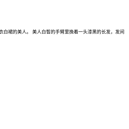
衣白裙的美人。 美人白皙的手臂里挽着一头漆黑的长发，发间