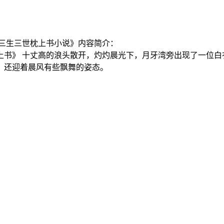
三生三世枕上书小说》内容简介：
书》 十丈高的浪头散开，灼灼晨光下，月牙湾旁出现了一位白
，还迎着晨风有些飘舞的姿态。