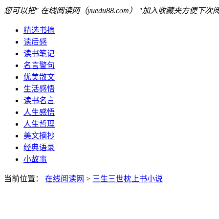
您可以把" 在线阅读网（yuedu88.com） "加入收藏夹方便下次
精选书摘
读后感
读书笔记
名言警句
优美散文
生活感悟
读书名言
人生感悟
人生哲理
美文摘抄
经典语录
小故事
当前位置：
在线阅读网
>
三生三世枕上书小说