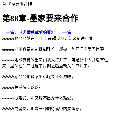
章-墨家要来合作
第88章-墨家要来合作
上一篇
←
《闪婚总裁契约妻》
→
下一篇
&&&&顾兮兮躺在床-上，转辗反侧，怎么都睡不着。
&&&&好不容易迷迷糊糊睡着，却被一阵开门声瞬间惊醒。
&&&&她能感觉的出房门被人打开了，可是那个人并没有进
来，显然在门口驻足了片刻之后重新关门离开了。
&&&&顾兮兮也说不出心底是什么滋味。
&&&&总觉得空落落的。
&&&&很难受，却又说不出为什么难受。
&&&&或者说，那是一种期待落空的失落感。