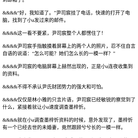
&&&&“好，我知道了。”尹司宸挂了电话，快速的打开了电
脑，找到了小a发过来的邮件。
&&&&这一看不要紧，尹司宸整个人都愣住了！
&&&&尹司宸手指触摸着屏幕上的两个人的照片，忍不住自言
自语的说道：“怎么可能？她们怎么长的一模一样？”
&&&&尹司宸的电脑屏幕上赫然出现的，正是小a连夜收集到
的资料。
&&&&不得不承认尹氏财团势力的强大和可怕。
&&&&仅仅是林小雅的只言片语，尹司宸已经敏锐的察觉到了
什么，紧接着就让小a速度调查墨梓忻。
&&&&就在小a调查墨梓忻资料的时候，意外发现了，墨梓忻
有一个已经去世的未婚妻，竟然跟顾兮兮长的一模一样。