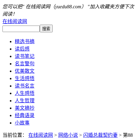
您可以把" 在线阅读网（yuedu88.com） "加入收藏夹方便下次
阅读！
在线阅读网
精选书摘
读后感
读书笔记
名言警句
优美散文
生活感悟
读书名言
人生感悟
人生哲理
美文摘抄
经典语录
小故事
当前位置：
在线阅读网
>
网络小说
>
闪婚总裁契约妻
> 第88