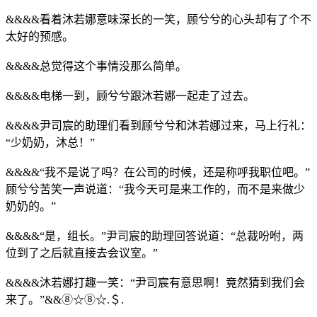
&&&&看着沐若娜意味深长的一笑，顾兮兮的心头却有了个不
太好的预感。
&&&&总觉得这个事情没那么简单。
&&&&电梯一到，顾兮兮跟沐若娜一起走了过去。
&&&&尹司宸的助理们看到顾兮兮和沐若娜过来，马上行礼：
“少奶奶，沐总！”
&&&&“我不是说了吗？在公司的时候，还是称呼我职位吧。”
顾兮兮苦笑一声说道：“我今天可是来工作的，而不是来做少
奶奶的。”
&&&&“是，组长。”尹司宸的助理回答说道：“总裁吩咐，两
位到了之后就直接去会议室。”
&&&&沐若娜打趣一笑：“尹司宸有意思啊！竟然猜到我们会
来了。”&&⑧☆⑧☆.＄.