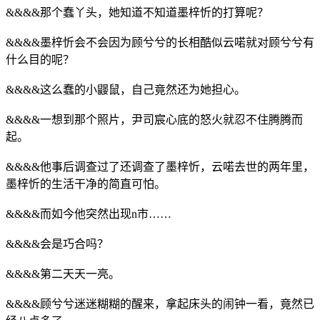
&&&&那个蠢丫头，她知道不知道墨梓忻的打算呢？
&&&&墨梓忻会不会因为顾兮兮的长相酷似云喏就对顾兮兮有
什么目的呢？
&&&&这么蠢的小鼹鼠，自己竟然还为她担心。
&&&&一想到那个照片，尹司宸心底的怒火就忍不住腾腾而
起。
&&&&他事后调查过了还调查了墨梓忻，云喏去世的两年里，
墨梓忻的生活干净的简直可怕。
&&&&而如今他突然出现n市……
&&&&会是巧合吗？
&&&&第二天天一亮。
&&&&顾兮兮迷迷糊糊的醒来，拿起床头的闹钟一看，竟然已