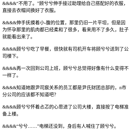
&&&&“不用了。”顾兮兮伸手接过助理给自己搭配好的衣服，
直接去衣帽间换好了衣服。
&&&&伸手抚摸着小-腹的位置，那里仍旧一片平坦，但是因
为怀孕那里的肌肉都已经柔和了很多，看来用不了多久，肚子
就能看出来了。
&&&&顾兮兮吃了早餐，很快就有司机开车将顾兮兮送到了公
司楼下。
&&&&再一次回到公司上班，顾兮兮总觉得好像有什么变得不
一样了。
&&&&知道她跟尹司宸关系的员工都是尹氏财团总部的，n市
分公司的应该都不知道吧？
&&&&顾兮兮怀着忐忑的心思进了公司大楼，直接按了电梯准
备上楼。
&&&&“兮兮……”电梯还没到，身后有人喊住了顾兮兮。