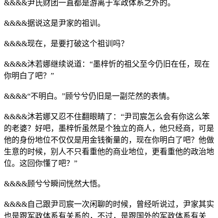
&&&&尹氏财团一直都是游离于军政体系之外的。
&&&&据说这是尹家的祖训。
&&&&现在，是要打破这个祖训吗？
&&&&沐若娜继续说道：“墨梓忻的祖父至今仍旧在任，现在
你明白了吧？”
&&&&“不明白。”顾兮兮仍旧是一副茫然的表情。
&&&&沐若娜又忍不住翻眼睛了：“尹司宸怎么会有你这么笨
的老婆？好吧，墨梓忻虽然是个独立的商人，他只经商，可是
他的身份地位不仅仅是用金钱衡量的，现在你明白了吧？他做
生意的时候，别人不只看重他的商业地位，更看重他的政治地
位。这回你懂了吧？”
&&&&顾兮兮瞬间恍然大悟。
&&&&自己跟尹司宸一次闲聊的时候，曾经听说过，尹家其实
也是跟军政体系有关系的，不过，是跟国外的军政体系有关