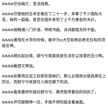
&&&&空谷幽兰、圣洁纯真。
&&&&尽管她的生命定格在了二十一岁，却拿了不少国际大
奖。她的一副画，甚至在国外卖到了上千万美金的天价。
&&&&她精通八门外语、琴棋书画，诗词歌赋无所不能。
&&&&难怪在大学的时候，被评为m大空前绝后绝无仅有的顶
级女神。
&&&&相比起云喏，顾兮兮简直就是生活在尘埃里的丑小鸭。
&&&&敏感又笨拙。
&&&&如果用云泥之别来形容她们，那么云喏绝对是高高在上
的云，而顾兮兮就是任人踩在脚下的泥。
&&&&看来墨梓忻接近顾兮兮，果然是带着别的目的了。
&&&&尹司宸眼神一压，手指不停的敲击着桌面。