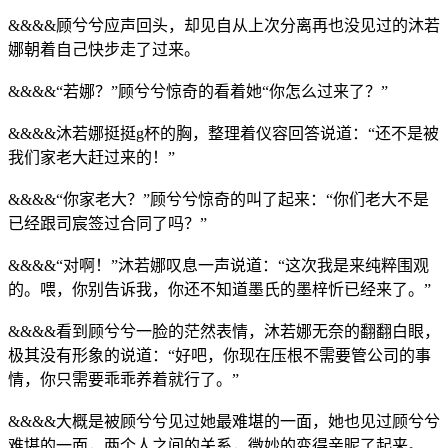
&&&&顾兮兮应声回头，却见自从上次分离再也没见过的沐若
娜朝着自己快步走了过来。
&&&&“若娜？”顾兮兮惊奇的看着她“你怎么过来了？”
&&&&沐若娜挺挺g杯的胸，整理着仪容回答说道：“还不是被
我们家老大赶过来的！”
&&&&“你家老大？”顾兮兮惊奇的叫了起来：“你们老大不是
已经跟司宸签过合同了吗？”
&&&&“对啊！”沐若娜叹息一声说道：“这次我是来纯粹围观
的。喂，你别告诉我，你还不知道墨氏的墨梓忻已经来了。”
&&&&看到顾兮兮一脸的茫然表情，沐若娜无奈的翻翻白眼，
极其没有形象的说道：“好吧，你现在压根不需要管公司的事
情，你只需要乖乖养着就行了。”
&&&&大概是被顾兮兮见过她最难堪的一面，她也见过顾兮兮
难堪的一面，两个人之间的关系，微妙的变得亲昵了起来。