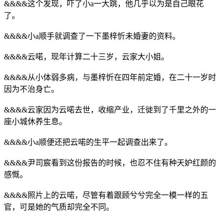
&&&&这个发现，吓了小a一大跳，他几乎以为是自己眼花
了。
&&&&小a顺手就调查了一下墨梓忻未婚妻的资料。
&&&&云喏，现年计算二十三岁，云家大小姐。
&&&&从小体弱多病，与墨梓忻在四年前定婚，在二十一岁时
因为不治身亡。
&&&&云家因为云喏去世，收缩产业，迁徙到了千里之外的一
座小城休养生息。
&&&&小a顺便还把云喏的生平一起调查出来了。
&&&&尹司宸看到这份报告的时候，也忍不住有种天妒红颜的
感慨。
&&&&照片上的云喏，尽管有着跟顾兮兮完全一模一样的五
官，可是她的气质却完全不同。