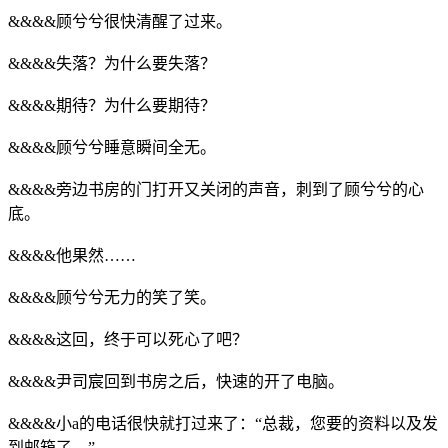
&&&&顾兮兮很快清醒了过来。
&&&&失落？为什么要失落？
&&&&期待？为什么要期待？
&&&&顾兮兮睡意瞬间全无。
&&&&旁边书房的门打开又关闭的声音，刺到了顾兮兮的心
底。
&&&&他果然……
&&&&顾兮兮无力的笑了笑。
&&&&这回，终于可以死心了吧？
&&&&尹司宸回到书房之后，快速的开了电脑。
&&&&小a的电话很快就打过来了：“总裁，您要的资料以及发
到邮箱了。”