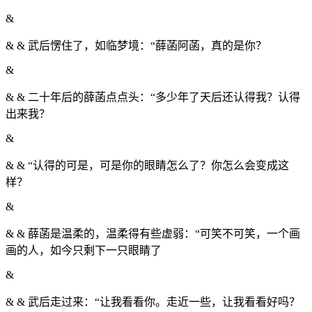
&
& & 武后愣住了，如临梦境：“薛菡阿菡，真的是你？
&
& & 二十年后的薛菡点点头：“多少年了天后还认得我？认得
出来我？
&
& & “认得的可是，可是你的眼睛怎么了？你怎么会变成这
样？
&
& & 薛菡是温柔的，温柔得有些虚弱：“可笑不可笑，一个画
画的人，如今只剩下一只眼睛了
&
& & 武后走过来：“让我看看你。走近一些，让我看看好吗？