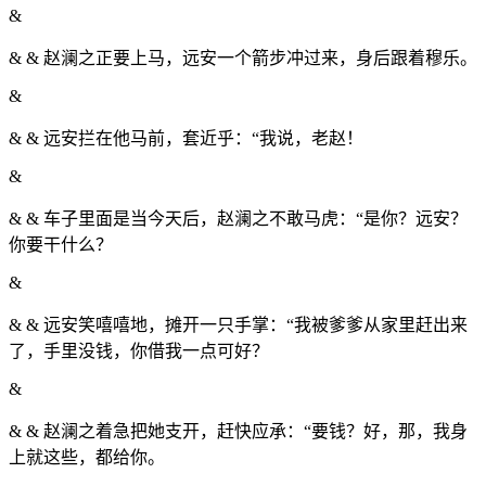
&
& & 赵澜之正要上马，远安一个箭步冲过来，身后跟着穆乐。
&
& & 远安拦在他马前，套近乎：“我说，老赵！
&
& & 车子里面是当今天后，赵澜之不敢马虎：“是你？远安？
你要干什么？
&
& & 远安笑嘻嘻地，摊开一只手掌：“我被爹爹从家里赶出来
了，手里没钱，你借我一点可好？
&
& & 赵澜之着急把她支开，赶快应承：“要钱？好，那，我身
上就这些，都给你。