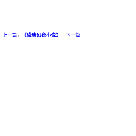
上一篇
←
《盛唐幻夜小说》
→
下一篇