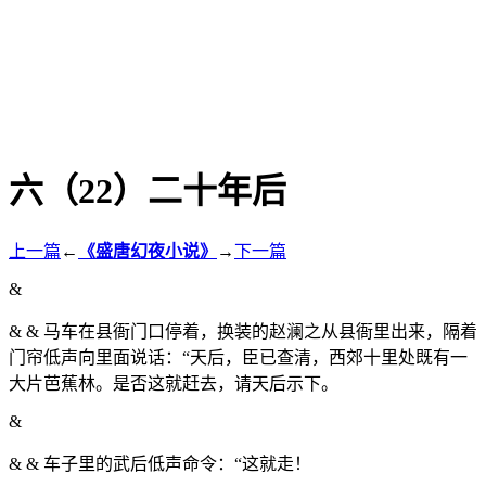
六（22）二十年后
上一篇
←
《盛唐幻夜小说》
→
下一篇
&
& & 马车在县衙门口停着，换装的赵澜之从县衙里出来，隔着
门帘低声向里面说话：“天后，臣已查清，西郊十里处既有一
大片芭蕉林。是否这就赶去，请天后示下。
&
& & 车子里的武后低声命令：“这就走！