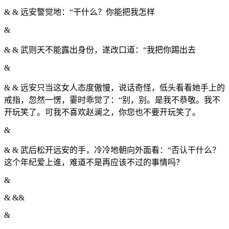
& & 远安警觉地：“干什么？你能把我怎样
&
& & 武则天不能露出身份，遂改口道：“我把你踢出去
&
& & 远安只当这女人态度傲慢，说话奇怪，低头看看她手上的
戒指，忽然一愣，霎时乖觉了：“别，别。是我不恭敬。我不
开玩笑了。可我不喜欢赵澜之，你您也不要开玩笑了。
&
& & 武后松开远安的手，冷冷地朝向外面看：“否认干什么？
这个年纪爱上谁，难道不是再应该不过的事情吗？
&
& &&
&