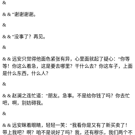
&
& & “谢谢谢谢。
&
& & “没事了？再见。
&
& & 远安只觉得他面色紧张有异，心里面就起了疑心：“你等
等！你这么着急，这是要去哪里？干什么去？你这车子，上面
是什么东西，什么人？
&
& & 赵澜之连忙道：“朋友。急事。不是给你钱了吗？你去忙
吧，啊，别妨碍我。
&
& & 远安眯着眼睛，轻轻一笑：“我看你是又有了新买卖了！
带上我吧？啊？咱不是说好了吗？我，还有穆乐，我们两个不