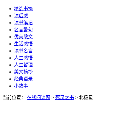
精选书摘
读后感
读书笔记
名言警句
优美散文
生活感悟
读书名言
人生感悟
人生哲理
美文摘抄
经典语录
小故事
当前位置：
在线阅读网
>
死灵之书
> 北极星