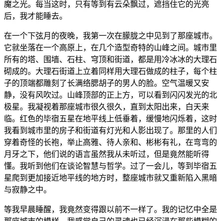
魔之光。每当这时，只有等到有云朵飘过，遮挡住它的光亮
后，我才能睡去。
在一个下弦月的夜晚，我第一次在朦胧之中见到了那座城市。
它就坐落在一个高原上，在几个造型奇特的山峰之间。城市里
所有的塔、围墙、石柱、穹顶和街道，都是用冷冰冰的大理石
砌成的。大理石街道上立着同样用大理石做成的柱子，每个柱
子的顶端都雕刻了长满络腮胡子的男人的脸。空气温暖又安
静，没有风吹过。山峰顶部的正上方，可以看到闪闪发光的北
极星。我凝视着那座城市很久很久，直到太阳出来，白天来
临。红色的毕宿五星在地平线上低垂着，缓慢地闪烁着，这时
我看到城市里的房子和街道有灯光和人影出现了。那里的人们
穿着奇怪的长袍，举止高雅、待人亲和、彬彬有礼，在弯弯的
月牙之下，他们说的语言虽然我从未听过，但是竟然能听得
懂。我听到他们在谈论智慧与哲学。过了一会儿，等到毕宿五
星爬到更加接近地平线的地方时，整座城市就又重新陷入黑暗
与寂静之中。
等我早晨睡醒，我竟然变得跟以前不一样了。我的记忆中全是