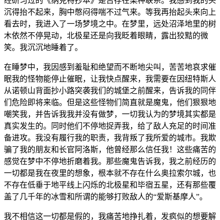
经研习过的《纳克特抄本》是否存在某种联系。我感到我的头
沉得抬不起来，胸中憋闷得喘不过气来。等我再抬起头来向上
看去时，我进入了一场梦境之中。在梦里，远处沼泽地里的树
木依然不停晃动，北极星还是向我眨着眼睛，露出狡黠的微
笑。我沉沉地睡着了。
在睡梦中，我因感到羞耻和绝望而不断地尖叫，苦苦地哀求催
眠我的怪物能停止催眠，让我快点醒来，我需要在因纽特斯人
从诺顿山背面抄小路突袭我们的城堡之前醒来，告诉我的同伴
们危险即将来临。但是这些怪物们简直就是魔鬼，他们狠狠地
嘲笑我，并告诉我我并没有做梦，一切我认为的梦境其实都是
真实发生的。同时他们不停地捉弄我，给了敌人充足的时间准
备进攻。我没有履行我的职责，我背叛了我所爱的城市。我欺
骗了我的朋友和长官阿洛斯，他曾经那么信任我！这些痛苦的
感觉在梦中不停地折磨着我。那些魔鬼告诉我，我之前经历的
一切都是我在夜里的想象，根本就不存在什么奥拉索尔城，也
不存在低垂于地平线上闪烁的北极星和毕宿五星，还有那些覆
盖了几千年的冰雪和所谓的能够打败敌人的“爱斯基摩人”。
我不相信这一切都是假的，我痛苦地挣扎着，发疯似的想要解