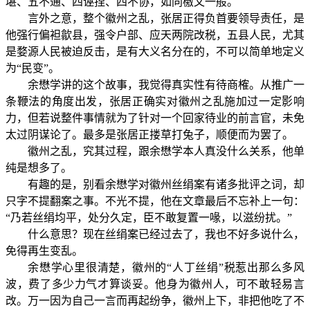
堪、五不通、四诬捏、四不协，如同檄文一般。
言外之意，整个徽州之乱，张居正得负首要领导责任，是
他强行偏袒歙县，强令户部、应天两院改税，五县人民，尤其
是婺源人民被迫反击，是有大义名分在的，不可以简单地定义
为“民变”。
余懋学讲的这个故事，我觉得真实性有待商榷。从推广一
条鞭法的角度出发，张居正确实对徽州之乱施加过一定影响
力，但若说整件事情就为了针对一个回家待业的前言官，未免
太过阴谋论了。最多是张居正搂草打兔子，顺便而为罢了。
徽州之乱，究其过程，跟余懋学本人真没什么关系，他单
纯是想多了。
有趣的是，别看余懋学对徽州丝绢案有诸多批评之词，却
只字不提翻案之事。不光不提，他在文章最后不忘补上一句：
“乃若丝绢均平，处分久定，臣不敢复置一喙，以滋纷扰。”
什么意思？现在丝绢案已经过去了，我也不好多说什么，
免得再生变乱。
余懋学心里很清楚，徽州的“人丁丝绢”税惹出那么多风
波，费了多少力气才算谈妥。他身为徽州人，可不敢轻易言
改。万一因为自己一言而再起纷争，徽州上下，非把他吃了不