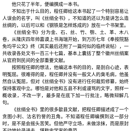
他只花了半年，便编撰成一本书。
不知出于什么目的，程任卿给这本书起了一个特别容易让
人误会的名字，叫《丝绢全书》，不知道的还以为是讲怎么造
丝绸的，以后可以和《钢铁是怎样炼成的》放在一个书架里。
《丝绢全书》分为金、石、丝、竹、匏、土、革、木八
卷，从隆庆四年帅嘉谟上书海瑞开始，到万历七年《奉按院豁
免均平公文》终（其实最后还附了一篇何似的临终说帖），一
共收录各处文书一百三十七篇，基本上囊括了整个徽州丝绢案
从官府到民间的全部重要文献。
按照程任卿的想法，他编这本书的目的，是剖白心迹，表
明冤屈。很难得的是，程任卿并没有一般文人的臭毛病，他虽
然自认冤屈，但对《丝绢全书》没有进行任何裁剪修纂，始终
保持客观中立。哪怕是对他和五县不利或谩骂的文字，照样一
概收录，不改一字，最多是在底下加一行批注，略微辩解几
句。
《丝绢全书》里的很多歙县文献，把程任卿描述成了一个
贪图小利、沽名钓誉的丑角。不知道程任卿编撰到这一部分
时，是不是会摇头苦笑。但他严守立场，未做涂抹，而是原封
不动地抄录进去，堪称史学家的典范。