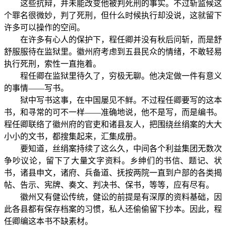
这些抗辩，并未能改变他被判死刑的事实。不过斩监候这
个罪名很微妙，判了死刑，但什么时候执行却没说，这就留下
许多可以操作的空间。
在许多有心人的保护下，程任卿并没有秋后问斩，而是舒
舒服服待在监狱里。徽州府考虑到五县民众的情绪，不敢轻易
执行死刑，索性一直拖着。
程任卿在监狱里待久了，穷极无聊。他决定做一件有意义
的事情——写书。
狱中写书这事，在中国屡见不鲜。不过程任卿要写的这本
书，和寻常的可不一样——准确地说，他不是写，而是编书。
程任卿联络了徽州府的官吏和诸县友人，把围绕丝绢案的大大
小小的文书，都搜集起来，汇集成册。
要知道，丝绢案持续了这么久，中间各个利益集团无数次
争吵议论，留下了大量文字资料。乡绅们的书信、题记、状
书，诸县申文，诸府、兵备道、抚按两院一直到户部的各类揭
帖、告示、宪牌、奏文、判决书、保书，等等，应有尽有。
徽州又有健讼传统，健讼的前提是有深厚的资料基础，因
此各县都有保存档案的习惯，私人还偷偷留下抄本。因此，程
任卿编这本书不缺素材。