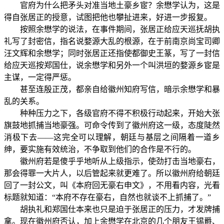
官府为什么把矛头对准当地土豪乡宦？余懋学认为，这是
得自张居正的授意，试图把他也攀扯进来，好进一步报复。
按照余懋学的说法，在事件期间，张居正给应天巡抚胡执
礼写了封密信，指名说婺源大乱的根源，在于前南京尚宝司卿
汪文辉和余懋学；同时张居正还指使都御史王篆，写了一封信
给应天巡按郑国仕，说余懋学和另外一个叫洪垣的婺源乡宦是
主谋，一定得严惩。
甚至连殷正茂，都亲自给徽州知府写信，暗示余懋学和暴
乱的关系。
种种压力之下，各级官府不得不积极行动起来，开始大张
旗鼓地抓捕当地豪强。可命令传到了徽州府这一级，态度陡然
消极下去——这完全可以理解，朝廷与基层之间隔着一道乡
绅，要实施有效统治，不争取到他们的合作是不行的。
徽州府若是傻乎乎地听从上级指示，使劲打击当地豪右，
那会得罪一大片人，以后管起来就更难了。所以徽州府给朝廷
回了一封公文，叫《本府回无豪右申文》，不用看内容，光看
标题就知道：“本府不存在豪右，自然也就谈不上抓捕了。”
胡执礼和郑国仕本来也只是迫于张居正的压力，才发牌捕
拿。现在徽州府否认，加上余懋学在北京的几个朋友王锡爵、