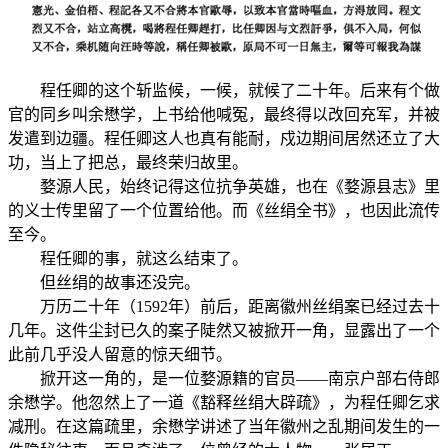
程任卿的这个斩监候，一候，就候了二十年。后来有个做
官的同乡叫余懋学，上书给他喊冤，最终得以改回充军，并被
发遣到边疆。程任卿这人也真有能耐，戍边期间居然还立了大
功，当上了把总，最终荣归故里。
婺源人民，始终记得这位抗争英雄，也在《婺源县志》里
的义士传里留了一个位置给他。而《丝绢全书》，也因此流传
至今。
程任卿的事，就这么结束了。
但丝绢的故事还没完。
万历二十年（1592年）前后，距离徽州丝绢案已经过去十
几年。这件尘封已久的案子陡然又被掀开一角，显露出了一个
此前几乎没人留意的惊天细节。
掀开这一角的，是一位婺源籍的官员——南京户部右侍郎
余懋学。他忽然上了一道《豁释丝绢大辟疏》，为程任卿乞求
减刑。在这篇疏里，余懋学讲述了当年徽州之乱期间发生的一