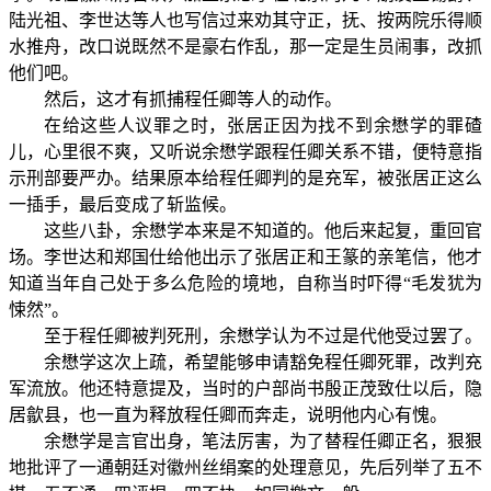
陆光祖、李世达等人也写信过来劝其守正，抚、按两院乐得顺
水推舟，改口说既然不是豪右作乱，那一定是生员闹事，改抓
他们吧。
然后，这才有抓捕程任卿等人的动作。
在给这些人议罪之时，张居正因为找不到余懋学的罪碴
儿，心里很不爽，又听说余懋学跟程任卿关系不错，便特意指
示刑部要严办。结果原本给程任卿判的是充军，被张居正这么
一插手，最后变成了斩监候。
这些八卦，余懋学本来是不知道的。他后来起复，重回官
场。李世达和郑国仕给他出示了张居正和王篆的亲笔信，他才
知道当年自己处于多么危险的境地，自称当时吓得“毛发犹为
悚然”。
至于程任卿被判死刑，余懋学认为不过是代他受过罢了。
余懋学这次上疏，希望能够申请豁免程任卿死罪，改判充
军流放。他还特意提及，当时的户部尚书殷正茂致仕以后，隐
居歙县，也一直为释放程任卿而奔走，说明他内心有愧。
余懋学是言官出身，笔法厉害，为了替程任卿正名，狠狠
地批评了一通朝廷对徽州丝绢案的处理意见，先后列举了五不