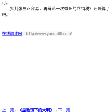
可。
批判张居正容易，再辩论一次徽州的丝绢税？还是算了
吧。
在线阅读网
：hTtp://www.yuedu88.com/
上一篇
←
《显微镜下的大明》
→
下一篇