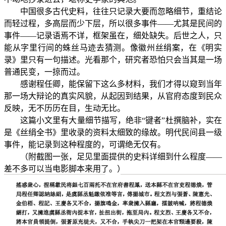
中国很多古代史料，往往只记录大要而忽略细节，重结论
而轻过程，多高层而少下层，所以很多事件——尤其是民间的
事件——记录语焉不详，框架虽在，细处缺失。后世之人，只
能从字里行间的蛛丝马迹去猜测。像徽州丝绢案，在《明实
录》里只有一句描述。光看那个，研究者恐怕只会当其是一场
普通民变，一掠而过。
感谢程任卿，能保留下这么多材料，我们才得以窥到当年
那一场大辩论的真实风貌，从起因到结果，从官府态度到民众
反映，无不历历在目，生动无比。
这篇小文里有大量细节描写，绝非“键者”杜撰脑补，实在
是《丝绢全书》里收录的资料太细致的缘故。明代民间县一级
事件，能记录到这种程度的，可谓绝无仅有。
（附截图一张，足见里面提供的史料详细到什么程度——
差不多可以当电影脚本来用了。）