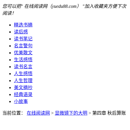
您可以把" 在线阅读网（yuedu88.com） "加入收藏夹方便下次
阅读！
精选书摘
读后感
读书笔记
名言警句
优美散文
生活感悟
读书名言
人生感悟
人生哲理
美文摘抄
经典语录
小故事
当前位置：
在线阅读网
>
显微镜下的大明
> 第四章 秋后算账