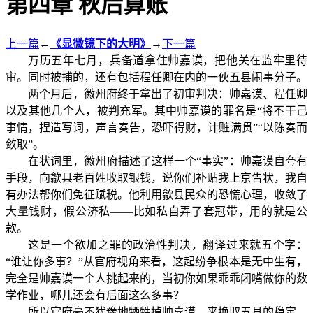
第四章 秋后算账
上一篇
←
《显微镜下的大明》
→
下一篇
万历五年七月，兵备道拿住帅嘉谟，把他关在监牢里待
审。同时被捕的，还有包括程任卿在内的一伙五县闹事分子。
两个月后，徽州府终于拿出了初审判决：帅嘉谟、程任卿
以及其他几个人，被判充军。其中帅嘉谟的罪名是“将不干己
事情，捏造写词，声言奏告，恐吓得财，计赃满贯”“以陈奏而
敛取”。
在状词里，徽州府描述了这样一个“事实”：帅嘉谟自夸有
手段，向歙县老百姓收取银钱，说你们补贴我上京告状，我自
有办法帮你们免征赋税。他利用歙县民众的恐慌心理，收敛了
大量钱财，假公济私——比如私自弄了套冠带，用的就是公
款。
这是一个欲加之罪的政治性判决，翻译过来就五个字：
“谁让你多事？”从官府视角来看，这起纷争根本是无中生有，
完全是帅嘉谟一个人挑起来的，当初你如果乖乖闭嘴做你的数
学作业，哪儿还会有后面这么多事？
所以官府毫不犹豫地牺牲掉帅嘉谟，来换取五县的稳定。