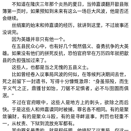
不知道在隆庆三年那个炎热的夏日，当帅嘉谟翻开歙县账
簿第一页时，如果预知到未来有这么一场巨大风波，他是否还
会继续。
丝绢案的始末和帅嘉谟的经历，就讲到这里，不过故事还
没说完。
因为英雄并非只有他一个。
在五县民众心中，也有好几个慨然倡义、奋勇抗争的大英
雄。如果没有他们的拼死反抗，恐怕官府早在万历四年就把歙
县的负担强加过来了。
这些人，也都是当之无愧的五县义士。
比如曾经卷入议事局风波的何似，在等候判决期间去世，
死之前留下一封遗书，写得十分慷慨激昂：“身虽殒殁，而生
平义气之正，鼎镬甘如饴，刀锯不足惧者，必不与囹圄而俱
泯。”
不过在官府眼中，这些人是地方上的刺头，欲除之而后
快。于是这些人和帅嘉谟同时被捕，罪名各不相同。有的是聚
敛骗财，有的是聚众斗殴，有的是寻衅滋事，判罚也轻重不
一，从杖责、下狱到流放充军都有。
其中罪名最重的，就是程任卿。他搞起了议事局，仅这一