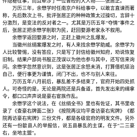
件隐秘往事，而且牵涉了一位曾经的大人物——张居正。
万历三年，余懋学时任南京户科给事中，以敢言直谏而著
称，先后数次上书，批评张居正的种种政策太过操切，言辞十
分激烈，是变法的反对者之一。尤其是万历五年“夺情”事件之
后，张居正把余懋学削职为民，赶回婺源老家永不叙用。
余懋学返回婺源之时，正赶上徽州之乱爆发。
当徽州丝绢案爆发之时，有人来找余懋学助威。余懋学为
人比较警惕，没有答应，只是写了封信给徽州知府，劝说恢复
旧制。结果户部尚书殷正茂误以为他也参与其中，还写信来询
问。余懋学忽然意识到，这是张居正余怒未消，打算借机惩治
自己，便行事更为谨慎，闭门不出，也不与别人来往。
万历五年八月前后，暴乱差不多结束了，官府开始四处抓
人。可奇怪的是，无论是两院还是兵备道，首先发出来的缉拿
令，都口口声声说是豪右宦族作乱。
余懋学这个说法，在《丝绢全书》里也有佐证，其书里收
录了《查豪右牌面二张》《按院再议均平查访豪右宪牌》《都
院再访豪右宪牌》三份文件，都是各级官府的明发文件。另外
还有一份歙县人的举报信，说五县暴乱的主谋，在于“二三豪
右，坐地主盟”。