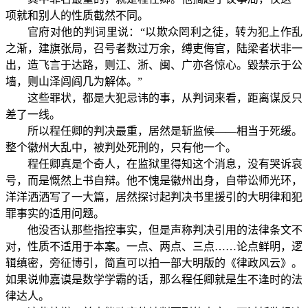
项就和别人的性质截然不同。
官府对他的判词里说：“以欺众罔利之徒，转为犯上作乱
之渐，建旗张局，召号者数过万余，缚吏侮官，陆梁者状非一
出，造飞言于达路，则江、浙、闽、广亦各惊心。毀禁示于公
墙，则山泽闾阎几为解体。”
这些罪状，都是大犯忌讳的事，从判词来看，距离谋反只
差了一线。
所以程任卿的判决最重，居然是斩监候——相当于死缓。
整个徽州大乱中，被判处死刑的，只有他一个。
程任卿真是个奇人，在监狱里得知这个消息，没有哭诉哀
号，而是慨然上书自辩。他不愧是徽州出身，自带讼师光环，
洋洋洒洒写了一大篇，居然探讨起判决书里援引的大明律和犯
罪事实的适用问题。
他没否认那些指控事实，但是声称判决引用的法律条文不
对，性质不适用于本案。一点、两点、三点……论点鲜明，逻
辑缜密，旁征博引，简直可以拍一部大明版的《律政风云》。
如果说帅嘉谟是数学学霸的话，那么程任卿就是生不逢时的法
律达人。