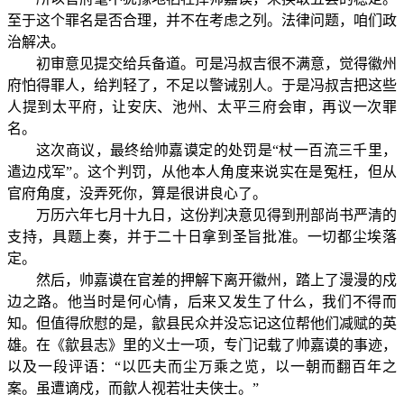
至于这个罪名是否合理，并不在考虑之列。法律问题，咱们政
治解决。
初审意见提交给兵备道。可是冯叔吉很不满意，觉得徽州
府怕得罪人，给判轻了，不足以警诫别人。于是冯叔吉把这些
人提到太平府，让安庆、池州、太平三府会审，再议一次罪
名。
这次商议，最终给帅嘉谟定的处罚是“杖一百流三千里，
遣边戍军”。这个判罚，从他本人角度来说实在是冤枉，但从
官府角度，没弄死你，算是很讲良心了。
万历六年七月十九日，这份判决意见得到刑部尚书严清的
支持，具题上奏，并于二十日拿到圣旨批准。一切都尘埃落
定。
然后，帅嘉谟在官差的押解下离开徽州，踏上了漫漫的戍
边之路。他当时是何心情，后来又发生了什么，我们不得而
知。但值得欣慰的是，歙县民众并没忘记这位帮他们减赋的英
雄。在《歙县志》里的义士一项，专门记载了帅嘉谟的事迹，
以及一段评语：“以匹夫而尘万乘之览，以一朝而翻百年之
案。虽遭谪戍，而歙人视若壮夫侠士。”