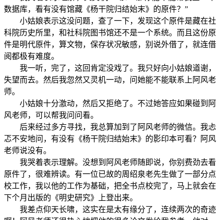
数据库，看有没有馆藏《杨干院归结始末》的原件？”
小姑娘表示这没问题，查了一下，发现这个原件是藏在社
科院历史所里，和社科院图书馆还不是一个系统。而且这份原
件是明代原件，算文物，保存状况敏感，别说外借了，就连借
阅都极有难度。
我一听，完了，这回肯定没戏了。我只好向小姑娘道谢，
失望而去。然后我忽然又灵机一动，问她能不能联系上阿风老
师。
小姑娘十分激动，然后又拒绝了。不过她答应如果碰到阿
风老师，可以帮我问问看。
后来经过多方寻找，我总算加到了阿风老师的微信。我忐
忑不安地问，有没有《杨干院归结始末》的影印本可看？阿风
老师说没有。
我哭着表示理解。没想到阿风老师随即说，你别费劲去看
原件了，很难辨读。有一位已故的周绍泉老先生做了一部分点
校工作，我以他的工作为基础，把全书点校完了，马上就会在
下个月出版的《明史研究》上登出来。
我差点仰天长啸，这实在是太有缘分了，连续两次的奇迹