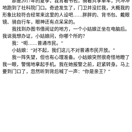
那是2017年的夏季，我背着书包，骑着共享单车，兴冲冲
地跑到了社科院门口。奇迹发生了，门卫并没拦我，大概我的
形象比较符合经常来这里的人设吧……胖胖的、背书包、戴眼
镜、骑自行车，眼神还有点呆呆的。
我找到办图书借阅证的地方，一个小姑娘正坐在电脑后。
我说我想办证，小姑娘问，你哪个所的？
我：“呃……普通市民。”
小姑娘：“对不起，我们这儿不对普通市民开放。”
我一阵失望，但也有心理准备。小姑娘突然很奇怪地瞪了
我一眼，警惕地拿起手机。我在她报警之前，赶紧转身。马上
要到门口了，忽然听到背后喊了一声：“你是亲王？”