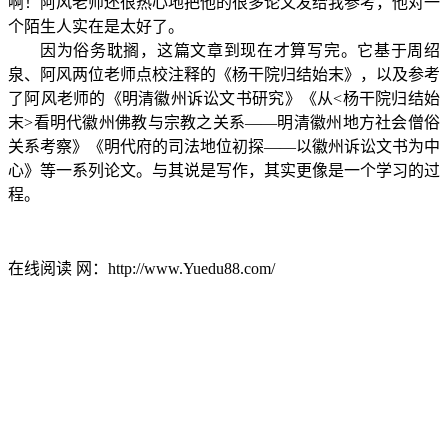
啊！阿风老师还很热心地把他的很多论文发给我参考，他对一
个陌生人实在是太好了。
因为俗务耽搁，这篇文章到现在才算写完。它基于周绍
泉、阿风两位老师点校注释的《杨干院归结始末》，以及参考
了阿风老师的《明清徽州诉讼文书研究》《从<杨干院归结始
末>看明代徽州佛教与宗教之关系——明清徽州地方社会僧俗
关系考察》《明代府的司法地位初探——以徽州诉讼文书为中
心》等一系列论文。与其说是写作，其实更像是一个学习的过
程。
在线阅读 网：http://www.Yuedu88.com/