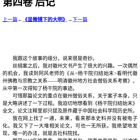
第四卷 后记
上一篇
←
《显微镜下的大明》
→
下一篇
我跟这个故事的缘分，说来很是奇妙。
丝绢案之后，我对徽州文书产生了很大的兴趣。一次偶然
的机会，我读到阿风老师的《从<杨干院归结始末>看明代徽
州佛教与宗教之关系——明清徽州地方社会僧俗关系考察》，
从中第一次得知了杨干院的事迹。
可惜那篇论文的重点在徽州僧俗关系，关于案子本身，只
是大略讲述了一下过程。我迫切地想看到《杨干院归结始末》
全文，论文注释里却只提及原件藏于中国社会科学院历史所。
我在网上找了一通，未果，看来那本史料并没有被电子
化。我又下了一大堆相关论文，可也一无所获。我绝望地发
现，唯一的办法，就是去社科院找。