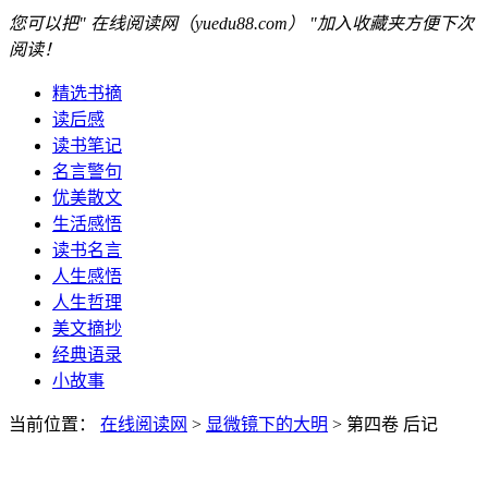
您可以把" 在线阅读网（yuedu88.com） "加入收藏夹方便下次
阅读！
精选书摘
读后感
读书笔记
名言警句
优美散文
生活感悟
读书名言
人生感悟
人生哲理
美文摘抄
经典语录
小故事
当前位置：
在线阅读网
>
显微镜下的大明
> 第四卷 后记