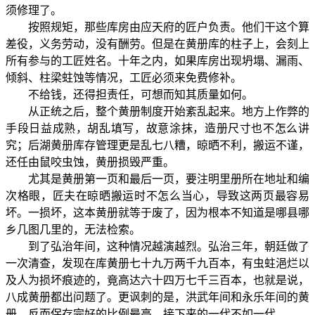
须修理了。
按照规矩，那些库房由应天府的匠户负责。他们干这个算
差役，义务劳动，没有酬劳。但是在黄册库的柱子上，会刻上
所有参与的工匠姓名。十年之内，如果库房出现坍塌、漏雨、
倾斜、柱梁蛀蚀等情况，工匠必须来免费修补。
不给钱，还得担责任，可想而知其质量如何。
从正统之后，整个黄册制度开始紊乱起来。地方上作弊的
手段日益成熟，胡乱填写，故意涂抹，造册尺寸也不怎么讲
究；后湖黄册库存管理更是乱七八糟，晾晒不利，搬运不谨，
还任由鼠咬虫蚀，黄册损毁严重。
尤其是黄册第一页和最后一页，要注明里册所在地址和编
次格眼，匠夫在晾晒搬运时不怎么当心，导致这两页最容易
坏。一损坏，这本黄册就等于废了，因为根本不知道是哪县哪
乡几图几里的，无法检索。
到了弘治年间，这种情况越演越烈。弘治三年，朝廷做了
一次清查，发现在库黄册七十九万两千九百本，有虫蛀浥烂以
及人为损坏痕迹的，竟高达六十四万七千三百本，也就是说，
八成黄册都出问题了。更讽刺的是，洪武年间和永乐年间的黄
册，反而保存完好的比例最高，接下来的一代不如一代。