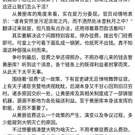
这还让我们怎么干活？
从黄册库的角度来看，实在是万分委屈。官员动情地表
示：“谁肯安然坐污泥涂炭之内，而不洒然处冰壶秋月之中？”
翻译过来就是，但凡我有点办法，还用得着靠罚款活着吗？
其实要解决这个问题特别容易，停办驳费，拨出专门经费
即可。可皇上宁可看下面乱成一锅粥，也抵死不出钱。真不知
道这种倔强从何而来。
争吵到最后，驳费之举还得照办，不照办哪儿来的钱去管
黄册库？听到这个消息，各个链条上的既得利益者拊掌而笑，
从此天下太平无事。
围绕着“驳费”这一政策，下有官吏肆无忌惮地舞弊征敛，
上有天子诸臣贪婪地虎视眈眈，后湖本身又不甘心回到旧日穷
时。诸多原因交织一处，让黄册库及其相关制度成了一部铸银
机器，源源不断地为各处输送利益。至于黄册库本身该发挥的
职能，反而不重要了。
从黄册驳费这么一个政策的产生、演变以及争议过程，多
少能窥到大明灭亡的原因。
不过想要搞清楚大明为啥灭亡，不用考察驳费这么费劲，