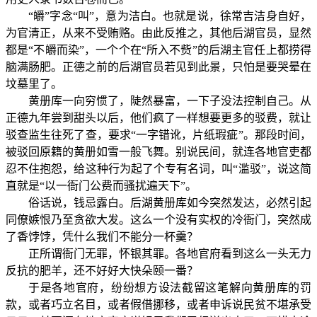
“皭”字念“叫”，意为洁白。也就是说，徐常吉洁身自好，
为官清正，从来不受贿赂。由此反推之，其他后湖官员，显然
都是“不皭而染”，一个个在“所入不赀”的后湖主官任上都捞得
脑满肠肥。正德之前的后湖官员若见到此景，只怕是要哭晕在
坟墓里了。
黄册库一向穷惯了，陡然暴富，一下子没法控制自己。从
正德九年尝到甜头以后，他们疯了一样想要更多的驳费，就让
驳查监生往死了查，要求“一字错讹，片纸瑕疵”。那段时间，
被驳回原籍的黄册如雪一般飞舞。别说民间，就连各地官吏都
忍不住抱怨，给这种行为起了个专有名词，叫“滥驳”，说这简
直就是“以一衙门公费而骚扰遍天下”。
俗话说，钱忌露白。后湖黄册库如今突然发达，必然引起
同僚嫉恨乃至贪欲大发。这么一个没有实权的冷衙门，突然成
了香饽饽，凭什么我们不能分一杯羹？
正所谓衙门无罪，怀银其罪。各地官府看到这么一头无力
反抗的肥羊，还不好好大快朵颐一番？
于是各地官府，纷纷想方设法截留这笔解向黄册库的罚
款，或者巧立名目，或者假借挪移，或者申诉说民贫不堪承受