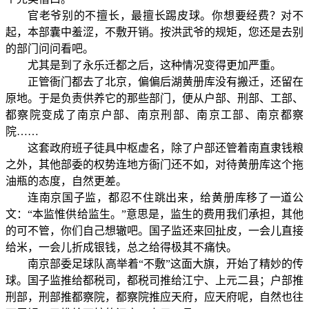
官老爷别的不擅长，最擅长踢皮球。你想要经费？对不
起，本部囊中羞涩，不敷开销。按洪武爷的规矩，您还是去别
的部门问问看吧。
尤其是到了永乐迁都之后，这种情况变得更加严重。
正管衙门都去了北京，偏偏后湖黄册库没有搬迁，还留在
原地。于是负责供养它的那些部门，便从户部、刑部、工部、
都察院变成了南京户部、南京刑部、南京工部、南京都察
院……
这套政府班子徒具中枢虚名，除了户部还管着南直隶钱粮
之外，其他部委的权势连地方衙门还不如，对待黄册库这个拖
油瓶的态度，自然更差。
连南京国子监，都忍不住跳出来，给黄册库移了一道公
文：“本监惟供给监生。”意思是，监生的费用我们承担，其他
的可不管，你们自己想辙吧。国子监还来回扯皮，一会儿直接
给米，一会儿折成银钱，总之给得极其不痛快。
南京部委足球队高举着“不敷”这面大旗，开始了精妙的传
球。国子监推给都税司，都税司推给江宁、上元二县；户部推
刑部，刑部推都察院，都察院推应天府，应天府呢，自然也往