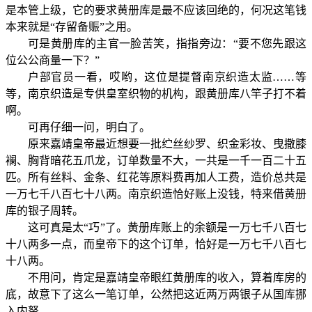
是本管上级，它的要求黄册库是最不应该回绝的，何况这笔钱
本来就是“存留备赈”之用。
可是黄册库的主官一脸苦笑，指指旁边：“要不您先跟这
位公公商量一下？”
户部官员一看，哎哟，这位是提督南京织造太监……等
等，南京织造是专供皇室织物的机构，跟黄册库八竿子打不着
啊。
可再仔细一问，明白了。
原来嘉靖皇帝最近想要一批纻丝纱罗、织金彩妆、曳撒膝
襕、胸背暗花五爪龙，订单数量不大，一共是一千一百二十五
匹。所有丝料、金条、红花等原料费再加人工费，造价总共是
一万七千八百七十八两。南京织造恰好账上没钱，特来借黄册
库的银子周转。
这可真是太“巧”了。黄册库账上的余额是一万七千八百七
十八两多一点，而皇帝下的这个订单，恰好是一万七千八百七
十八两。
不用问，肯定是嘉靖皇帝眼红黄册库的收入，算着库房的
底，故意下了这么一笔订单，公然把这近两万两银子从国库挪
入内帑。