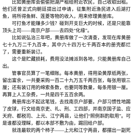
比如黄册库会偷偷把湖产租给附近农民，自己收取田租。
他们还曾正式向朝廷提出过申请，征集附近渔民进入后湖打
鱼，将所得鱼鲜、莲菱等物的收入，用来修理黄册库。
可打鱼才能赚多少钱？碰到开支巨大的时候，还是只能靠
顶头上司——南京户部——去四处“化缘”。
比如说弘治三年吧，黄册库做了一次清查，发现在库黄册
七十九万二千九百本，其中六十四万七千两百本的册壳都烂
了，需要重新装订。
这个是贮藏损耗，费用没法摊派到各地，只能黄册库自己
出。
管事官员算了一笔细账。每本黄册，得用染黄厚纸两张，
留出富余，一共要采购一百二十九万五千两百张，每张用银三
厘；还有装订用的绵索条数，也要同等数量，每条用银一厘。
再算上人工杂费，一共是四千五百余两。
黄册库出不起这笔钱，去找南京户部要。户部习惯性地踢
了皮球，行文给南京吏、礼、刑、工四部，并南京国子监、应
天府、都税司、上元、江宁两县，让他们“照例斟酌取用”。可
是谁都没理睬，都以本部不敷为由，踢回给户部。
就连最软的两个柿子——上元和江宁两县，都摆出一副死