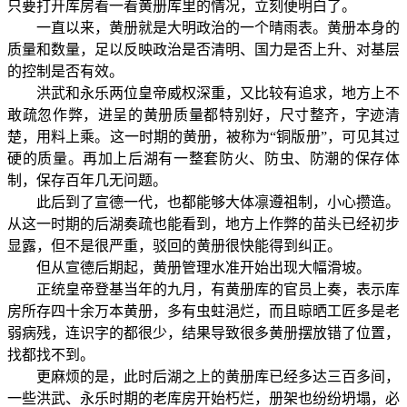
只要打开库房看一看黄册库里的情况，立刻便明白了。
一直以来，黄册就是大明政治的一个晴雨表。黄册本身的
质量和数量，足以反映政治是否清明、国力是否上升、对基层
的控制是否有效。
洪武和永乐两位皇帝威权深重，又比较有追求，地方上不
敢疏忽作弊，进呈的黄册质量都特别好，尺寸整齐，字迹清
楚，用料上乘。这一时期的黄册，被称为“铜版册”，可见其过
硬的质量。再加上后湖有一整套防火、防虫、防潮的保存体
制，保存百年几无问题。
此后到了宣德一代，也都能够大体凛遵祖制，小心攒造。
从这一时期的后湖奏疏也能看到，地方上作弊的苗头已经初步
显露，但不是很严重，驳回的黄册很快能得到纠正。
但从宣德后期起，黄册管理水准开始出现大幅滑坡。
正统皇帝登基当年的九月，有黄册库的官员上奏，表示库
房所存四十余万本黄册，多有虫蛀浥烂，而且晾晒工匠多是老
弱病残，连识字的都很少，结果导致很多黄册摆放错了位置，
找都找不到。
更麻烦的是，此时后湖之上的黄册库已经多达三百多间，
一些洪武、永乐时期的老库房开始朽烂，册架也纷纷坍塌，必