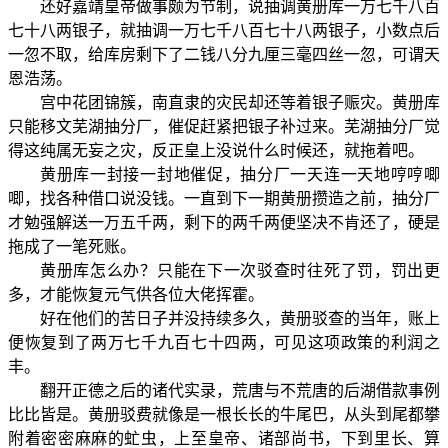
还好嘉靖皇帝做事颇为节制，说抽调黄册库一万七千八百
七十八两银子，就抽调一万七千八百七十八两银子，小数点后
一忽不取，给库房剩下了二钱八分九厘三毫四丝一忽，可谓天
恩浩荡。
宫中花团锦簇，南直隶的灾民却还等着银子赈灾。黄册库
只能移文芜湖抽分厂，催促赶紧把银子补过来。芜湖抽分厂觉
得这纯属无妄之灾，反正皇上没说什么时候还，就拖着吧。
黄册库一封接一封地催促，抽分厂一天连一天地哼哼唧
唧，找各种借口说没钱。一直到下一期黄册攒造之前，抽分厂
才勉强解送一万五千两，剩下的两千两便坚决不肯还了，硬是
拖成了一笔死账。
黄册库怎么办？只能在下一次驳查时往死了罚，罚出更
多，才能恢复元气供各位大佬挥霍。
好在他们的苦日子并没持续多久，黄册驳查的当年，账上
便恢复到了两万七千九百七十四两，可见这项政策的利润之
丰。
翻开正德之后的诸代实录，荒唐与不荒唐的后湖借款事例
比比皆是。黄册驳费就像是一根长长的牛尾巴，从头到尾都攀
附着密密麻麻的虻虫，上至皇帝、诸部尚书，下到里长、算