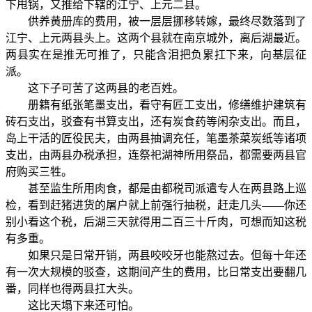
下甩锅，又推给下辖的江宁、上元二县。
供养黄册库的费用，被一层层挪移转嫁，最终尽数落到了
江宁、上元两县头上。这两个县就在南京城外，离后湖最近。
两县实在是推无可推了，只能含泪把负累扛下来，向基层征
派。
这下子可苦了这两县的老百姓。
册籍有纸张笔墨支出，看守有匠工支出，修缮维护建筑有
砖石支出，驳查有书算支出，还有炭食药等闲杂支出。而且，
岛上干活的匠役民夫，由两县抽调充任，笔墨茶菜炭纸等诸项
支出，由两县办税承担，连祭祀湖神所用祭品，都需要两县官
府购买三牲。
甚至监生所用肉食，都是由都税司派遣专人在两县路上巡
检，看到赶猪进货的屠户就上前强行抽税，赶走几头——你还
别小看这个税，后湖三天就得用二百三十斤肉，可想而知这税
有多重。
如果只是日常开销，两县咬咬牙也能熬过去。但每十年还
有一次大规模的驳查，这期间产生的费用，比日常支出要翻几
番，同样也得两县扛大头。
这比天塌下来还可怕。