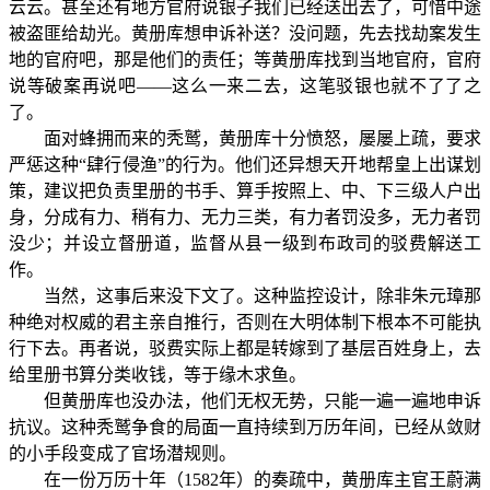
云云。甚至还有地方官府说银子我们已经送出去了，可惜中途
被盗匪给劫光。黄册库想申诉补送？没问题，先去找劫案发生
地的官府吧，那是他们的责任；等黄册库找到当地官府，官府
说等破案再说吧——这么一来二去，这笔驳银也就不了了之
了。
面对蜂拥而来的秃鹫，黄册库十分愤怒，屡屡上疏，要求
严惩这种“肆行侵渔”的行为。他们还异想天开地帮皇上出谋划
策，建议把负责里册的书手、算手按照上、中、下三级人户出
身，分成有力、稍有力、无力三类，有力者罚没多，无力者罚
没少；并设立督册道，监督从县一级到布政司的驳费解送工
作。
当然，这事后来没下文了。这种监控设计，除非朱元璋那
种绝对权威的君主亲自推行，否则在大明体制下根本不可能执
行下去。再者说，驳费实际上都是转嫁到了基层百姓身上，去
给里册书算分类收钱，等于缘木求鱼。
但黄册库也没办法，他们无权无势，只能一遍一遍地申诉
抗议。这种秃鹫争食的局面一直持续到万历年间，已经从敛财
的小手段变成了官场潜规则。
在一份万历十年（1582年）的奏疏中，黄册库主官王蔚满