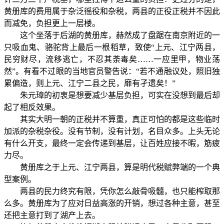
黄册库的费用属于杂泛徭役和杂税，两县的正役正税并不因此
而减免，负担更上一层楼。
这个坐落于后湖的黄册库，赫然成了盘踞在南京附近的一
只吸血鬼、骆驼背上最后一根稻草，致使“上元、江宁两县，
民穷财尽，流移逃亡，不忍其荼毒矣……一应里甲，物业荡
然”。有看不过眼的当地官员警告说：“若不通融议处，照旧独
累偏造，则上元、江宁二县之民，靡有孑遗矣！”
朱元璋的初衷是想要减少基层负担，可实在没想到最后却
起了相反效果。
其实大明一朝的正税并不算重，真正可怕的都是这些临时
加派的杂税杂役。没有节制，没有计划，名目众多。上头无论
有什么开支，最终一定会传递到基层，让百姓应接不暇，筋疲
力尽。
黄册库之于上元、江宁两县，算是明代税赋弊端的一个典
型案例。
两县的民力终究有限，凭你怎么敲骨吸髓，也只能榨取那
么多。黄册库为了应对日益高涨的开销，想过各种主意，甚至
还把主意打到了湖产上去。