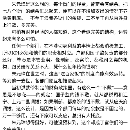
朱元璋是这么想的：每个衙门的经费，肯定会有结余。把
七八个衙门的结余汇总起来，便可以在不增加支出的情况下养
活黄册库。一不至于浪费各衙门的余钱，二不至于再从百姓身
上征敛，多完美。
可稍有财务经验的人都知道，这个看似完美的结构，运转
起来有多么可怕。
任何一个部门，在不涉切身利益的事情上都会消极怠工，
所以KPI必须和他们的职责相对应。户部和国子监负责的部分
还好，毕竟是本管业务。像刑部、都察院、都税司之类的机
构，跟黄册库关系不大，凭什么每年给你钱啊？
朱元璋在世之时，这套“吃百家饭”的制度尚能有效运转。
等到他一去世，各部门便互相推诿起来。
当初洪武爷制定的财务政策里，有这么一个“不敷”——意
思是不够花——的规定：国子监的钱不敷，就从都税司和江
宁、上元二县调拨；如果刑部、都察院的钱不敷，就从应天府
调拨。这么设计，是因为每个部门每年的结余款是不固定的，
万一不够用，还有下家可以支应，总归有人托底。
朱元璋想得挺好，可他没预料到，这个却成了官僚们的一
个完美借口。