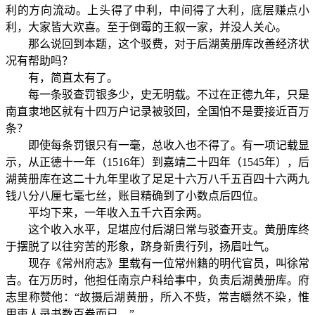
利的方向流动。上头得了中利，中间得了大利，底层赚点小
利，大家皆大欢喜。至于倒霉的王叙一家，并没人关心。
那么说回到本题，这个驳费，对于后湖黄册库改善经济状
况有帮助吗？
有，简直太有了。
每一条驳查罚银多少，史无明载。不过在正德九年，只是
南直隶地区就有十四万户记录被驳回，全国怕不是要接近百万
条？
即使每条罚银只有一毫，总收入也不得了。有一项记载显
示，从正德十一年（1516年）到嘉靖二十四年（1545年），后
湖黄册库在这二十九年里收了足足十六万八千五百四十六两九
钱八分八厘七毫七丝，账目精确到了小数点后四位。
平均下来，一年收入五千六百余两。
这个收入水平，足堪应付后湖日常与驳查开支。黄册库终
于摆脱了以往穷苦的形象，跻身新贵行列，扬眉吐气。
现存《常州府志》里载有一位常州籍的明代官员，叫徐常
吉。在万历时，他担任南京户科给事中，负责后湖黄册库。府
志里称赞他：“故摄后湖黄册，所入不赀，常吉皭然不染，惟
用吏人录书数百卷而已。”