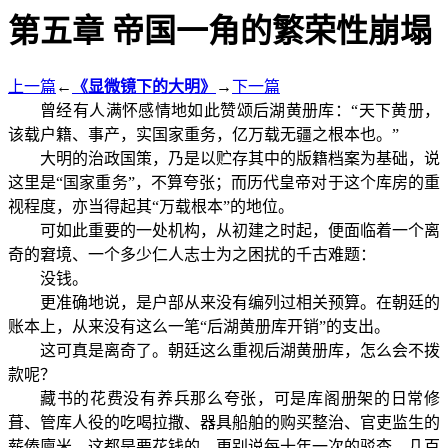
第五章 帝国一角的繁荣性崩塌
上一篇
←
《显微镜下的大明》
→
下一篇
曾经有人满怀感情地如此赞颂后湖黄册库：“天下黄册，
该载户籍、事产，实国家重务，亿万载无疆之根本也。”
大明的治政国策，乃是以贮存其中的版籍档案为基础，说
这里是“国家重务”，不算夸张；而历代皇帝对于这个库房的重
视程度，亦当得起其“万载根本”的地位。
可如此重要的一处机构，从初建之时起，便面临着一个离
奇的窘境、一个多少仁人志士为之困扰的
千古难题：
没钱。
更准确地说，是户部从来没有编列过相关预算。在朝廷的
账本上，从来没有这么一笔“后湖黄册库开销”的支出。
这可真是离奇了。朝廷这么重视后湖黄册库，怎么会不拨
款呢？
藏书的花费没有养兵那么夸张，可是库阁册架的日常修
葺、管库人役的吃喝拉撒、器具船舶的购买整治、官吏监生的
薪俸廪米，这都是要花钱的。更别说每十年一次的驳查，几百