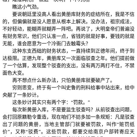
瞧这小气劲。
要说朝廷里没高人看出黄册库财务的症结所在，我是不信
的，但偏偏就是没人愿意从根本上解决。没办法，祖宗成法，
不好轻动，能糊弄就糊弄一阵吧。再说了，大明皇帝们普遍没
有财务常识，他们只认准一点，省钱的就是好事，要钱的就是
无能，谁会愿意为一个冷衙门去触霉头？
这种东支西绌的财务状态，一直持续到正德年间，终于到
达极限。正德九年，黄册库又一次面临驳查之年。他们提前做
了一个估算，发现整个驳查的支出，没有两万两打不住，不禁
面色大变。
再不想点什么新办法，只怕黄册库就要破产了。
穷则思变，终于有一个叫史鲁的刑科给事中站出来，给中
央献了一条妙计。
这条妙计其实只有两个字：“罚款。”
每次新黄册入库，不是要监生驳查吗？从前驳查出问题，
会打回原籍勒令重造，现在咱们不妨多加一条规矩：凡是驳查
出了问题的黄册，当地主管部门就要被罚款，叫作“赃罚纸
价”，又称“驳费”。这些罚款，都要交给南京户部转寄应天