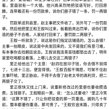
看，里面就有一个大错。他兴高采烈地把驳语写好，打回原
籍，连带着还有一份罚款单，说你们册子错了一条，罚一两银
子。
罚款单送到县里，赵主事把文件收了，另外写了一份罚款
单。然后他把里正和王叙叫过来，板着脸亮出罚单，说你们里
造的册子不合格，人家给打回来了，要罚款二两银子。
王叙一听就急了，说这是你们指定店铺造的，怎么会错？
主事一抬眼皮，说这是中央发回来的，又不是我们有意刁难，
有本事你去找朝廷说去。王叙说我连青苗钱都垫出去了，明年
家里吃喝都没着落，上哪儿去交这二两银子？
里正给他出了个主意：“赵四在放印子钱，你去借不就得
了，七进十三出，便宜得很。”王叙百般不情愿，可架不住赵
主事吓唬、里正胁迫，不得不去借了赵老太爷的高利贷，把二
两银子交了。
里正很快又找上门来，说重新修改过的里册也要收攒造
费，五钱银子。王叙眼前一黑，说：“怎么还要收？”里正冷笑
道：“这算不错了，只让你把驳查的那一页重造。搁到几十年
前，整本都要你重造，那可贵了。”王叙穷途末路，只得卖了