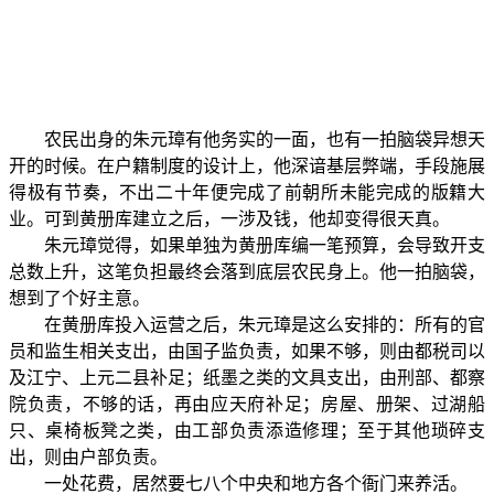
农民出身的朱元璋有他务实的一面，也有一拍脑袋异想天
开的时候。在户籍制度的设计上，他深谙基层弊端，手段施展
得极有节奏，不出二十年便完成了前朝所未能完成的版籍大
业。可到黄册库建立之后，一涉及钱，他却变得很天真。
朱元璋觉得，如果单独为黄册库编一笔预算，会导致开支
总数上升，这笔负担最终会落到底层农民身上。他一拍脑袋，
想到了个好主意。
在黄册库投入运营之后，朱元璋是这么安排的：所有的官
员和监生相关支出，由国子监负责，如果不够，则由都税司以
及江宁、上元二县补足；纸墨之类的文具支出，由刑部、都察
院负责，不够的话，再由应天府补足；房屋、册架、过湖船
只、桌椅板凳之类，由工部负责添造修理；至于其他琐碎支
出，则由户部负责。
一处花费，居然要七八个中央和地方各个衙门来养活。