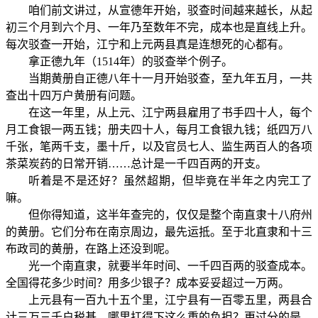
咱们前文讲过，从宣德年开始，驳查时间越来越长，从起
初三个月到六个月、一年乃至数年不完，成本也是直线上升。
每次驳查一开始，江宁和上元两县真是连想死的心都有。
拿正德九年（1514年）的驳查举个例子。
当期黄册自正德八年十一月开始驳查，至九年五月，一共
查出十四万户黄册有问题。
在这一年里，从上元、江宁两县雇用了书手四十人，每个
月工食银一两五钱；册夫四十人，每月工食银九钱；纸四万八
千张，笔两千支，墨十斤，以及官员七人、监生两百人的各项
茶菜炭药的日常开销……总计是一千四百两的开支。
听着是不是还好？虽然超期，但毕竟在半年之内完工了
嘛。
但你得知道，这半年查完的，仅仅是整个南直隶十八府州
的黄册。它们分布在南京周边，最先运抵。至于北直隶和十三
布政司的黄册，在路上还没到呢。
光一个南直隶，就要半年时间、一千四百两的驳查成本。
全国得花多少时间？用多少银子？成本妥妥超过一万两。
上元县有一百九十五个里，江宁县有一百零五里，两县合
计三万三千户税基，哪里扛得下这么重的负担？更过分的是，