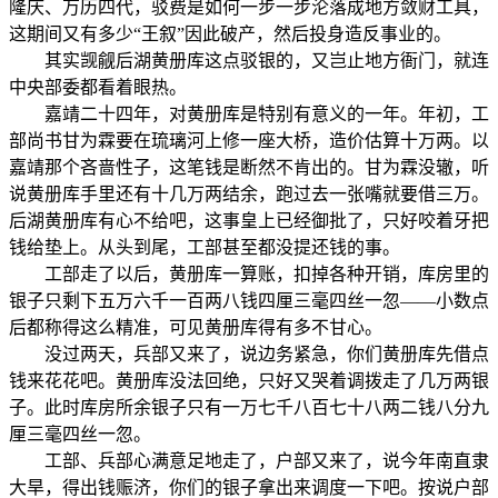
隆庆、万历四代，驳费是如何一步一步沦落成地方敛财工具，
这期间又有多少“王叙”因此破产，然后投身造反事业的。
其实觊觎后湖黄册库这点驳银的，又岂止地方衙门，就连
中央部委都看着眼热。
嘉靖二十四年，对黄册库是特别有意义的一年。年初，工
部尚书甘为霖要在琉璃河上修一座大桥，造价估算十万两。以
嘉靖那个吝啬性子，这笔钱是断然不肯出的。甘为霖没辙，听
说黄册库手里还有十几万两结余，跑过去一张嘴就要借三万。
后湖黄册库有心不给吧，这事皇上已经御批了，只好咬着牙把
钱给垫上。从头到尾，工部甚至都没提还钱的事。
工部走了以后，黄册库一算账，扣掉各种开销，库房里的
银子只剩下五万六千一百两八钱四厘三毫四丝一忽——小数点
后都称得这么精准，可见黄册库得有多不甘心。
没过两天，兵部又来了，说边务紧急，你们黄册库先借点
钱来花花吧。黄册库没法回绝，只好又哭着调拨走了几万两银
子。此时库房所余银子只有一万七千八百七十八两二钱八分九
厘三毫四丝一忽。
工部、兵部心满意足地走了，户部又来了，说今年南直隶
大旱，得出钱赈济，你们的银子拿出来调度一下吧。按说户部