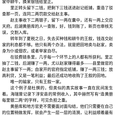
家中耕牛，换来银钱给里正。
里正转头留下二钱，把剩下三钱送进赵记纸铺，重造了驳
查那一页，连同二两罚款交给赵主事。
赵主事收下二两银子，留下一两在囊中，还有一两上交应
天府。后湖黄册库的人一查账，好，钱到账了，新页也审核无
误，交割入库。
转年到了夏税之日，失去买种钱和耕牛的王叙，钱连交赵
家的利息都不够。他只有两个办法，就是把田地卖与赵家，卖
身为仆或佃农，或者举家自尽。
在驳费链条里，几乎每一个环节上的人都有所获利。里正
抽了二钱，后湖赚了一两，尤以赵家赚得最多——县里做官的
赵主事留下一两；自家开的官府指定纸铺，赚了一两三钱；放
高利贷，又是一笔利益；最后还成功地收购了王叙的田地。
唯一的输家，只有王叙一家。
这个例子是杜撰的，但类似的真实故事一直在民间发生
着。海瑞曾记录下淳安县的常例收入，其中赫然写有“造黄册
每里银二两”的字样，可见负担之重。
黄册库和地方官吏不需要面对面勾结，他们只需要在自己
的位置稍做发挥，就会产生一层一层的涟漪，让利益顺着最有