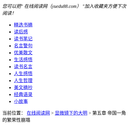
您可以把" 在线阅读网（yuedu88.com） "加入收藏夹方便下次
阅读！
精选书摘
读后感
读书笔记
名言警句
优美散文
生活感悟
读书名言
人生感悟
人生哲理
美文摘抄
经典语录
小故事
当前位置：
在线阅读网
>
显微镜下的大明
> 第五章 帝国一角
的繁荣性崩塌