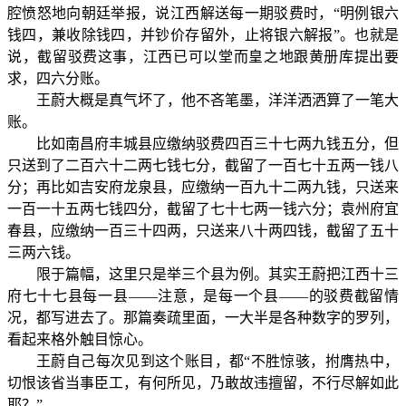
腔愤怒地向朝廷举报，说江西解送每一期驳费时，“明例银六
钱四，兼收除钱四，并钞价存留外，止将银六解报”。也就是
说，截留驳费这事，江西已可以堂而皇之地跟黄册库提出要
求，四六分账。
王蔚大概是真气坏了，他不吝笔墨，洋洋洒洒算了一笔大
账。
比如南昌府丰城县应缴纳驳费四百三十七两九钱五分，但
只送到了二百六十二两七钱七分，截留了一百七十五两一钱八
分；再比如吉安府龙泉县，应缴纳一百九十二两九钱，只送来
一百一十五两七钱四分，截留了七十七两一钱六分；袁州府宜
春县，应缴纳一百三十四两，只送来八十两四钱，截留了五十
三两六钱。
限于篇幅，这里只是举三个县为例。其实王蔚把江西十三
府七十七县每一县——注意，是每一个县——的驳费截留情
况，都写进去了。那篇奏疏里面，一大半是各种数字的罗列，
看起来格外触目惊心。
王蔚自己每次见到这个账目，都“不胜惊骇，拊膺热中，
切恨该省当事臣工，有何所见，乃敢故违擅留，不行尽解如此
耶？”。