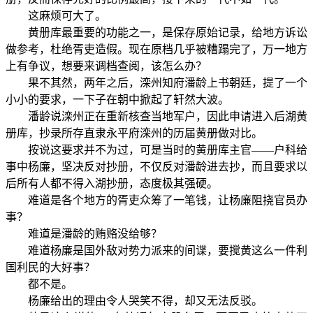
这麻烦可大了。
黄册库最重要的功能之一，是保存原始记录，给地方诉讼
做参考，杜绝胥吏造假。现在原档几乎被糟蹋完了，万一地方
上有争议，想要来调档查阅，该怎么办？
果不其然，两年之后，滦州知府潘龄上书朝廷，提了一个
小小的要求，一下子在朝中掀起了轩然大波。
潘龄说滦州正在重新核查当地军户，因此申请进入后湖黄
册库，抄录所存直隶永平府滦州的历届黄册做对比。
按说这要求并不为过，可是当时的黄册库主官——户科给
事中杨廉，坚决反对抄册，不仅反对潘龄进去抄，而且要求以
后所有人都不得入湖抄册，态度极其强硬。
难道是各个地方的胥吏众筹了一笔钱，让杨廉阻挠官员办
事？
难道是潘龄的贿赂没给够？
难道杨廉是国外敌对势力派来的间谍，要搅黄这么一件利
国利民的大好事？
都不是。
杨廉给出的理由令人哭笑不得，却又无法反驳。