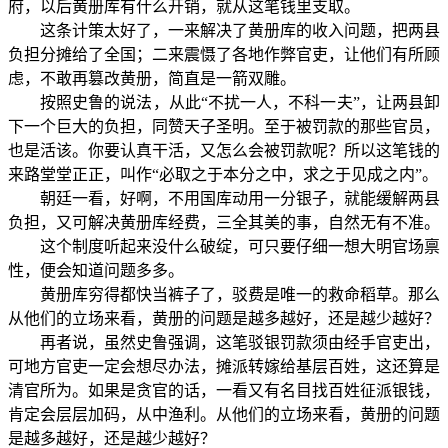
府，以后黄册库有什么开销，就从这笔钱里支取。
这条计策太好了，一来解决了黄册库的收入问题，把两县
负担分摊给了全国；二来震慑了各地作弊官吏，让他们有所顾
虑，不敢再篡改黄册，简直是一箭双雕。
按照史鲁的说法，从此“不扰一人，不科一夫”，让两县卸
下一个巨大的负担，同赞天子圣明。至于被罚款的那些官员，
也是活该。你要认真干活，又怎么会被罚款呢？所以这笔钱的
来路堂堂正正，叫作“必取之于本分之中，求之于见成之内”。
朝廷一看，好啊，不用国库动用一分银子，就能缓解两县
负担，又可解决黄册库经费，三全其美的事，自然无有不准。
这个制度听起来没什么破绽，可只要仔细一想大明官场禀
性，便会知道问题多多。
黄册库穷得都快当裤子了，驳费是唯一的救命稻草。那么
从他们的立场来看，黄册的问题是越多越好，还是越少越好？
再者说，虽然史鲁强调，这笔驳银罚款须由经手官吏出，
可地方官吏一定会想尽办法，摊派转嫁给基层百姓，这还算是
清官所为。如果是贪官的话，一看又有名目找百姓征派银钱，
肯定会层层加码，从中渔利。从他们的立场来看，黄册的问题
是越多越好，还是越少越好？