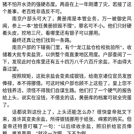
猪不怕开水烫的强硬态度。两县在上一年刚遭了灾，若接了这
个差事，老百姓非造反不可。
南京户部头可大了，黄册库是本管业务，万一被御史风
闻，参上一本“放任黄册损毁不理”，罪名可不小。他们只好硬
着头皮，挖地三尺，看哪里还有银子可以挪用。
最终还真让他们找到一条路。
南京户部的下辖衙门里，有个“龙江盐仓检校批验所”，收
储着大批专卖盐货，以供整个南直隶地区用度。户部查阅了一
下，发现此时仓库里还有五十四万八千六百斤余盐，不由得大
喜过望。
按照规矩，这批余盐会变卖成银钱，给南京诸位官员发放
俸禄，本不得挪借。可这时候户部也顾不上这些了，皇上您不
给钱养活，须怪不得我们自谋生路。他们打了一个硬气的报告
给上头，说实在没钱，不借支的话，黄册库的档案可就全完蛋
了。
话都说到这份上了，上头还能怎么办？很快皇帝批文下
来，准许其变卖余盐，所得银钱挪用于纸张、绵索的购买。但
皇帝还特意叮嘱了一句：“以后续收余盐，照旧折给官员俸
粮，难准再用。”就这一次啊，下不为例。