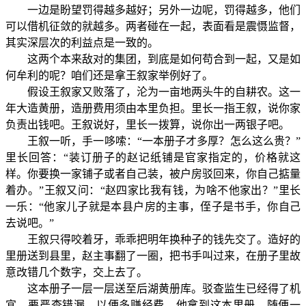
一边是盼望罚得越多越好；另外一边呢，罚得越多，他们
可以借机征敛的就越多。两者碰在一起，表面看是震慑监督，
其实深层次的利益点是一致的。
这两个本来敌对的集团，到底是如何苟合到一起，又是如
何牟利的呢？咱们还是拿王叙家举例好了。
假设王叙家又败落了，沦为一亩地两头牛的自耕农。这一
年大造黄册，造册费用须由本里负担。里长一指王叙，说你家
负责出钱吧。王叙说好，里长一拨算，说你出一两银子吧。
王叙一听，手一哆嗦：“一本册子才多厚？怎么这么贵？”
里长回答：“装订册子的赵记纸铺是官家指定的，价格就这
样。你要换一家铺子或者自己装，被户房驳回来，你自己掂量
着办。”王叙又问：“赵四家比我有钱，为啥不他家出？”里长
一乐：“他家儿子就是本县户房的主事，侄子是书手，你自己
去说吧。”
王叙只得咬着牙，乖乖把明年换种子的钱先交了。造好的
里册送到县里，赵主事翻了一圈，把书手叫过来，在册子里故
意改错几个数字，交上去了。
这本册子一层一层送至后湖黄册库。驳查监生已经得了机
宜，要严查错漏，以便多赚经费。他拿到这本里册，随便一