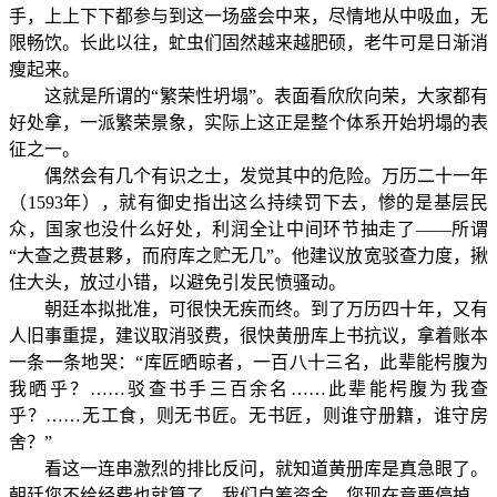
手，上上下下都参与到这一场盛会中来，尽情地从中吸血，无
限畅饮。长此以往，虻虫们固然越来越肥硕，老牛可是日渐消
瘦起来。
这就是所谓的“繁荣性坍塌”。表面看欣欣向荣，大家都有
好处拿，一派繁荣景象，实际上这正是整个体系开始坍塌的表
征之一。
偶然会有几个有识之士，发觉其中的危险。万历二十一年
（1593年），就有御史指出这么持续罚下去，惨的是基层民
众，国家也没什么好处，利润全让中间环节抽走了——所谓
“大查之费甚夥，而府库之贮无几”。他建议放宽驳查力度，揪
住大头，放过小错，以避免引发民愤骚动。
朝廷本拟批准，可很快无疾而终。到了万历四十年，又有
人旧事重提，建议取消驳费，很快黄册库上书抗议，拿着账本
一条一条地哭：“库匠晒晾者，一百八十三名，此辈能枵腹为
我晒乎？……驳查书手三百余名……此辈能枵腹为我查
乎？……无工食，则无书匠。无书匠，则谁守册籍，谁守房
舍？”
看这一连串激烈的排比反问，就知道黄册库是真急眼了。
朝廷您不给经费也就算了，我们自筹资金，您现在竟要停掉，