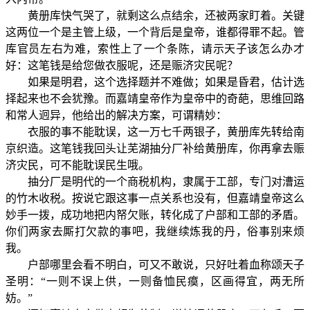
黄册库快气哭了，就剩这么点结余，还被两家盯着。关键
这两位一个是主管上级，一个背后是皇帝，谁都得罪不起。管
库官员左右为难，索性上了一个条陈，请示天子该怎么办才
好：这笔钱是给您做衣服呢，还是赈济灾民呢？
如果是明君，这个选择题并不难做；如果是昏君，估计选
择起来也不会犹豫。而嘉靖皇帝作为皇帝中的奇葩，思维回路
和常人迥异，他给出的解决方案，可谓精妙：
衣服的事不能耽误，这一万七千两银子，黄册库先转给南
京织造。这笔钱我回头让芜湖抽分厂补给黄册库，你再拿去赈
济灾民，可不能耽误民生哦。
抽分厂是明代的一个商税机构，隶属于工部，专门对漕运
的竹木收税。按说它跟这事一点关系也没有，但嘉靖皇帝这么
妙手一拨，成功地把内帑欠账，转化成了户部和工部的矛盾。
你们两家去厮打欠款的事吧，我继续炼我的丹，俗事别来烦
我。
户部哪里会看不明白，可又不敢说，只好吐着血称颂天子
圣明：“一则不误上供，一则备恤民瘼，区画得宜，两无所
妨。”