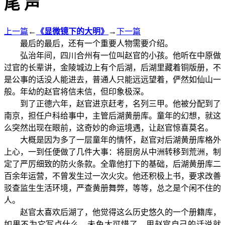
尾 声
上一篇
←
《显微镜下的大明》
→
下一篇
最后的最后，还有一个重要人物需要介绍。
弘治年间，四川合州有一位叫赵官的小孩。他听在中原做
过官的长辈讲，金陵城边上有个后湖，后湖里藏着铜版册，不
是公事的话没人能进去，普通人只能远远望着，俨然如仙山一
般。年幼的赵官将信未信，但印象极深。
到了正德六年，赵官进京赶考，名列三甲。他被分配到了
南京，担任户科给事中，主管后湖黄册库。童年的幻想，就这
么突然出现在眼前，这奇妙的命运境遇，让赵官惊喜莫名。
大概是因为多了一层童年的情怀，赵官对后湖黄册库格外
上心，一到任便做了几件大事：将厨房从中洲转移到荒洲，制
定了严厉细致的防火条款。全靠他打下的基础，后湖黄册库二
百余年运营，不曾发生过一次火灾。他还积极上书，要求改善
驳查监生生活环境，严查黄册舞弊，等等，总之是个闲不住的
人。
赵官太喜欢后湖了，他觉得这么历史悠久的一个册籍库，
如果不为它写点什么，未免太可惜了。用赵官自己的话说就