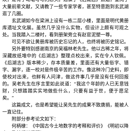
大量前辈文献，又请教了一些专家学者，甚至特意跑到玄武湖
逛了几圈。
玄武湖如今在梁洲上设有一栋二层小楼，里面是明代黄册
库遗址文化展。虽然几乎没什么实物，但设计上颇有可观之
处。当我踏入二楼时，看到册架旁立有赵官泥塑一尊。
可见不欲让黄册库被历史忘记的人，也终将被历史铭记。
另外要特别感谢南京的吴福林老先生。他以古稀之年，将
深藏故纸堆中的《后湖志》整理点校出来，实在令人钦佩。
《后湖志》版本稀少，存本质量差，里面还有大量俗字、错
字、漏字，逐一校对是件极辛苦的工作。像这种冷门史料，即
使校对出来，也鲜有人问津，做这件事几乎是没有任何回报
的。吴老先生在序言里如此说道：“我这个年龄的人已无意钱
财，只想踏踏实实地做些什么，只要有益于世，便于愿足
矣。”
这篇成文，也是希望能让吴先生的成果不致唐捐，能被人
一直记住。
附部分参考论文如下：
何柄棣：《中国古今土地数字的考释和评价》《明初以降