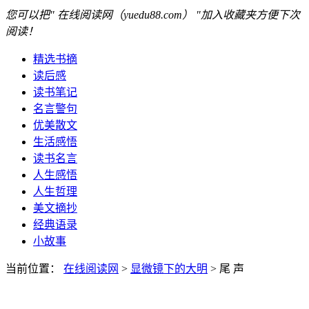
您可以把" 在线阅读网（yuedu88.com） "加入收藏夹方便下次
阅读！
精选书摘
读后感
读书笔记
名言警句
优美散文
生活感悟
读书名言
人生感悟
人生哲理
美文摘抄
经典语录
小故事
当前位置：
在线阅读网
>
显微镜下的大明
> 尾 声