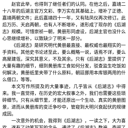
赵官此举，也得到了继任者们的认同。在他之后，嘉靖二
十八年的后湖主官万文彩、李万实在其基础上，增补了正德、
嘉靖两朝文件；此后嘉靖四十一年，又有陆凤仪再次修订。此
后万历、天启两朝，也有人不断增补，遂形成了现存的《后湖
志》规模。可惜崇祯一朝，黄册形同虚设，后湖主官也没什么
心思继续增补，以致缺少了明末一部分。
《后湖志》是研究明代黄册最直接、最权威也最翔实的一
手资料。其他史书论述至此，要么概略一说，语焉不详，要么
高屋建瓴，深究其意义，不及其余。只有《后湖志》里提供了
大量有趣的细节，细到黄册库工食如何分发，驳查监生吃饭如
何解决，黄册纸里夹带了什么原料，朝廷挪用本库银两用的什
么借口，等等。
本文写作所提及的大量事迹，几乎皆从《后湖志》中得
来。我一直觉得，在历史的宏大叙事之外，我们也需要这些琐
碎细节。只有从细节里，才能还原出一个生动、真实的黄册图
景，进而从黄册库的变迁争吵中，管窥到大明兴衰起伏的规律
成因。
一次意外的机会，我得到《后湖志》，一读之下，大为喜
欢，遂有了动笔写写的念头。通读了《后湖志》数遍，查阅了