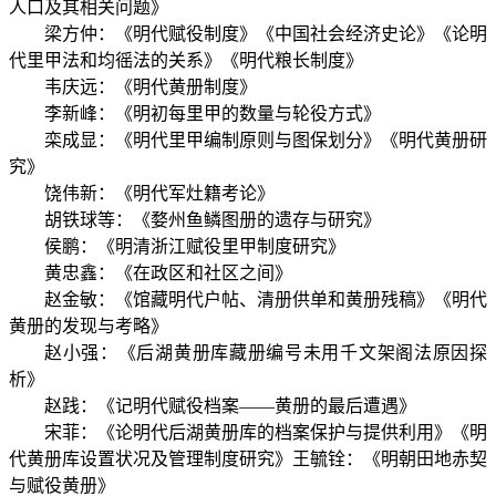
人口及其相关问题》
梁方仲：《明代赋役制度》《中国社会经济史论》《论明
代里甲法和均徭法的关系》《明代粮长制度》
韦庆远：《明代黄册制度》
李新峰：《明初每里甲的数量与轮役方式》
栾成显：《明代里甲编制原则与图保划分》《明代黄册研
究》
饶伟新：《明代军灶籍考论》
胡铁球等：《婺州鱼鳞图册的遗存与研究》
侯鹏：《明清浙江赋役里甲制度研究》
黄忠鑫：《在政区和社区之间》
赵金敏：《馆藏明代户帖、清册供单和黄册残稿》《明代
黄册的发现与考略》
赵小强：《后湖黄册库藏册编号未用千文架阁法原因探
析》
赵践：《记明代赋役档案——黄册的最后遭遇》
宋菲：《论明代后湖黄册库的档案保护与提供利用》《明
代黄册库设置状况及管理制度研究》王毓铨：《明朝田地赤契
与赋役黄册》