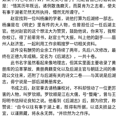
是：“惜其历年既远，诸例散逸磨灭，而莫肯为之志者，使夫
有事于湖者茫然无所执持，懵然无所遵守。”
赵官找到一位叫杨廉的学者，说他打算为后湖修一部志。
杨廉是在《明史》里有传的大人物，也曾担任过一任后湖主
官。他对赵官的这个想法大为赞赏，鼓励他说，你来写，我帮
你校订。得了前辈背书，赵官士气大振，叫上他的副手——眉
州人赵济宽，一起利用工作余暇搜罗一切相关资料。
这件没有酬劳的业余工作持续了两年，先后八次修改，最
终在正德九年成稿，定名为《后湖志》，一共十卷。
此书名字虽然看起来像地理志，但其实里面主要收录了黄
册库的沿革掌故、黄册典籍变化以及后湖主官与朝廷之间的奏
疏公文往来，还附了与后湖有关的诗文二卷——与其说是后湖
志，毋宁说是一部后湖黄册库史。
书成之后，赵官拿去请杨廉校对，不料却惊动了一位更厉
害的人物，叫罗钦顺。罗钦顺是江右大儒，号“整庵”，曾与王
阳明书信辩论良知之说。他看到《后湖志》后，颇为欣赏，称
赞说：“自今以往有事于湖上者，既得有所据，以适夫损益之
宜，以谨厥藏，将永永无弊。”并欣然为之作序。