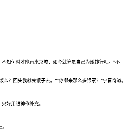
，不知何时才能再来京城，如今就算是自己为她饯行吧。“不
饭么？回头我就兑银子去。”“你哪来那么多银票？”宁晋奇道。
，只好用眼神作补充。
上。