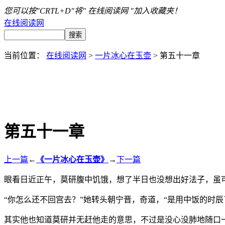
您可以按"CRTL+D"将" 在线阅读网 "加入收藏夹！
在线阅读网
当前位置：
在线阅读网
>
一片冰心在玉壶
> 第五十一章
第五十一章
上一篇
←
《一片冰心在玉壶》
→
下一篇
眼看日近正午，莫研腹中饥饿，想了半日也没想出好法子，虽
“你怎么还不回宫去？”她转头朝宁晋，奇道，“是用中饭的时辰
其实他也知道莫研并无赶他走的意思，不过是没心没肺地随口