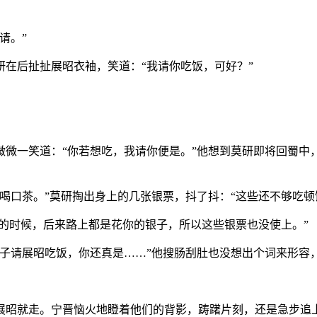
请。”
在后扯扯展昭衣袖，笑道：“我请你吃饭，可好？”
微一笑道：“你若想吃，我请你便是。”他想到莫研即将回蜀中
喝口茶。”莫研掏出身上的几张银票，抖了抖：“这些还不够吃顿
走的时候，后来路上都是花你的银子，所以这些银票也没使上。”
银子请展昭吃饭，你还真是……”他搜肠刮肚也没想出个词来形容
展昭就走。宁晋恼火地瞪着他们的背影，踌躇片刻，还是急步追