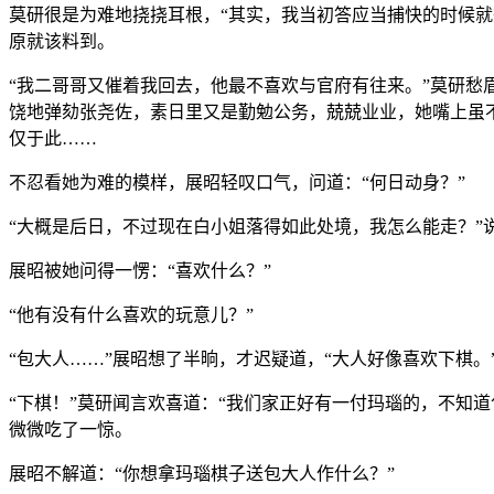
莫研很是为难地挠挠耳根，“其实，我当初答应当捕快的时候
原就该料到。
“我二哥哥又催着我回去，他最不喜欢与官府有往来。”莫研
饶地弹劾张尧佐，素日里又是勤勉公务，兢兢业业，她嘴上虽
仅于此……
不忍看她为难的模样，展昭轻叹口气，问道：“何日动身？”
“大概是后日，不过现在白小姐落得如此处境，我怎么能走？”
展昭被她问得一愣：“喜欢什么？”
“他有没有什么喜欢的玩意儿？”
“包大人……”展昭想了半晌，才迟疑道，“大人好像喜欢下棋。
“下棋！”莫研闻言欢喜道：“我们家正好有一付玛瑙的，不知
微微吃了一惊。
展昭不解道：“你想拿玛瑙棋子送包大人作什么？”