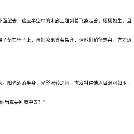
外面望去，这座半空中的木廊上雕刻着飞禽走兽，栩栩如生，且
褥子垫在椅子上，再把凉果香茗摆齐，请他们稍待热菜，方才退
茶。阳光洒落半身，光影流转之间，愈发衬得他眉目温润如玉，
你当真要回蜀中去？”