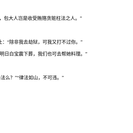
员，包大人岂是收受贿赂贪赃枉法之人。”
：“除非我去劫狱，可我又打不过你。”
明日白宝震下葬，我们也可去帮她料理。”
法么？”“律法如山，不可违。”