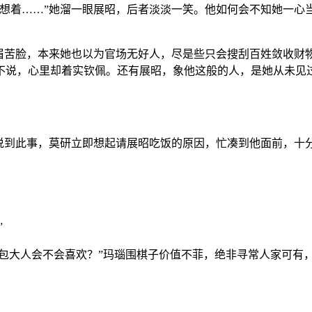
就想着……”她溜一眼展昭，后者淡淡一笑。他如何会不知她一心
愁眉苦脸，本来她也以为官场无好人，尽是些只会搜刮百姓敛收财
不说，心里却着实钦佩。还有展昭，象他这般的人，是她从未见
说到此事，莫研立即想起请展昭吃饭的原因，忙凑到他面前，十分
”
道包大人会不会喜欢？”玛瑙围棋子价值不菲，绝非寻常人家可有