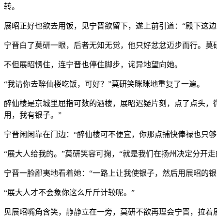
转。
展昭正好也欲去用饭，见宁晋欲留下，遂上前引道：“殿下这边
宁晋白了莫研一眼，后者无知无觉，他只好忿忿迈步而行。莫研
不但展昭愣住，连宁晋也停住脚步，诧异地望向她。
“我请你去醉仙楼吃饭，可好？”莫研笑眯眯地重复了一遍。
醉仙楼是京城里屈指可数的酒楼，展昭迟疑片刻，点了点头，微
用，我有银子。”
宁晋闲闲靠在门边：“醉仙楼可不便宜，你那点捕快俸禄也只够
“展大人给我的。”莫研笑容可掬，“就是我们在扬州决定分开
宁晋一脸鄙夷地看着她：“一路上让我使银子，然后用展昭的
“展大人才不会象你这么斤斤计较呢。”
见展昭嘴角含笑，静静立在一旁，莫研不欲再理会宁晋，拉着