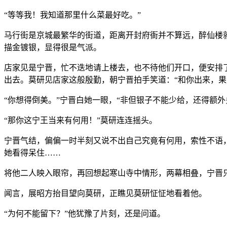
“等等我！我知道那里什么菜最好吃。”
马行街是京城最繁华的街道，距离开封府衙并不算远，醉仙楼
描金镀银，显得很是气派。
店家见是宁晋，忙不迭地请上楼去，也不待他们开口，便安排
出去。莫研见店家这般殷勤，朝宁晋拍手笑道：“和你出来，果
“你想得倒美。”宁晋白她一眼，“非但银子不能少给，还得额
“那你这宁王当来有何用！”莫研连连摇头。
宁晋气结，偏偏一时半刻又说不出自己究竟有何用，索性不语
她看得呆住……
将他二人映入眼帘，再回想起寒山寺中情形，两幕相叠，宁晋
闻言，展昭方抬目望向莫研，正瞧见莫研怔怔地看着他。
“为何不能留下？”他犹豫了片刻，还是问道。