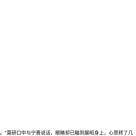
。”莫研口中与宁晋说话，眼睛却已瞄到展昭身上，心思转了几