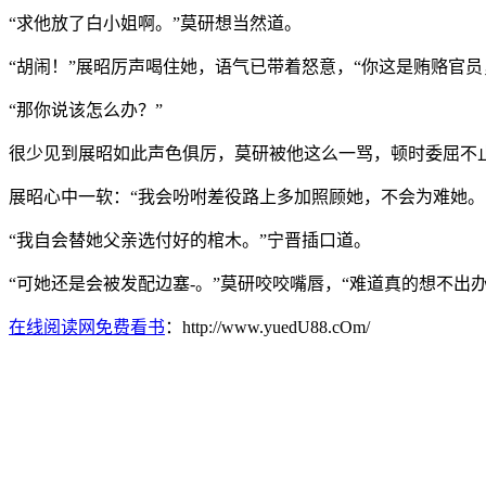
“求他放了白小姐啊。”莫研想当然道。
“胡闹！”展昭厉声喝住她，语气已带着怒意，“你这是贿赂官
“那你说该怎么办？”
很少见到展昭如此声色俱厉，莫研被他这么一骂，顿时委屈不止
展昭心中一软：“我会吩咐差役路上多加照顾她，不会为难她。
“我自会替她父亲选付好的棺木。”宁晋插口道。
“可她还是会被发配边塞-。”莫研咬咬嘴唇，“难道真的想不出办
在线阅读网免费看书
：http://www.yuedU88.cOm/