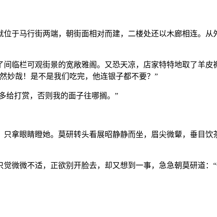
就位于马行街两端，朝街面相对而建，二楼处还以木廊相连。从
了间临栏可观街景的宽敞雅阁。又恐天凉，店家特特地取了羊皮
然妙哉！是不是我们吃完，他连银子都不要？”
外多给打赏，否则我的面子往哪搁。”
，只拿眼睛瞪她。莫研转头看展昭静静而坐，眉尖微颦，垂目饮
只觉微微不适，正欲别开脸去，却又想到一事，急急朝莫研道：“