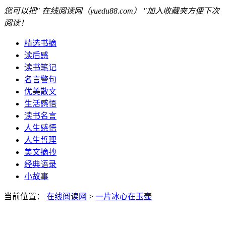
您可以把" 在线阅读网（yuedu88.com） "加入收藏夹方便下次
阅读！
精选书摘
读后感
读书笔记
名言警句
优美散文
生活感悟
读书名言
人生感悟
人生哲理
美文摘抄
经典语录
小故事
当前位置：
在线阅读网
>
一片冰心在玉壶