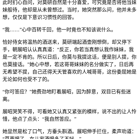
此时扪心自问，对莫研自然是十分喜爱，可究竟是否将他当妹
妹般待，他却是从未曾想过。当时，她突然那么问，他并未多
想，仅仅是下意识习惯性的回答。
“我……”心中百转千回，他一时竟也不知该说什么。
恰好侍女将温热的酒送来，莫研端起酒壶刚想倒，却又停下
手，朝展昭认认真真道：“反正，你若当真想认我作妹妹，我
是一定不肯的。所以日后，你莫与我提这话，便是别人提，你
也莫接话。”她心中想，若这哥哥妹妹的名分做实了，日后再
无希望不提，自己还得天天管喜欢的人喊哥哥，这份委屈她是
无论如何也受不了的。
“你可答应？”她费劲地盯着展昭，因为醉意，双目已有些迷
离。
展昭哭笑不得，可看她又认真又紧张的模样，说不出的让人怜
惜，他点了点头：“我自然答应。”
她显然是松了口气，方垂头斟酒。展昭伸手拦住，柔声劝道：
“莫再喝了，女儿家酒喝多了不好。”