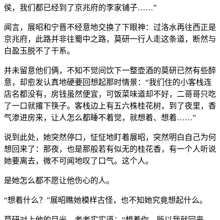
侯，我们都已经到了京兆府的李家铺子……”
闻言，展昭和宁晋不经意地交换了下眼神：过洛水再往西正是
京兆府，此路并非往蜀中之路，莫研一行人走这条道，断然与
白盈玉脱不了干系。
并未留意他们俩，不知不觉间饮下一整壶酒的莫研已然有些醉
意，却愈发认真地硬要回想起那时情景：“我们住的小客栈连
店名都没有，房钱虽然便宜，可饭菜味道却不好，二哥哥只吃
了一口就撂下筷子。客栈边上有五六株桂花树，到了夜里，香
气渗进房来，让人怎么都睡不着觉，就想着、想着……”
说到此处，她突然停口，怔怔地盯着展昭，突然明白自己为何
想回来了：那夜，也是那般若有似无的桂花香，有一个人听说
她要离去，微不可闻地叹了口气。这个人。
是她怎么都不愿让他伤心的人。
“想着什么？”展昭瞧她模样古怪，也不知她究竟想起什么。
莫研对上他的目光，老老实实道：“想着你，所以我就回来