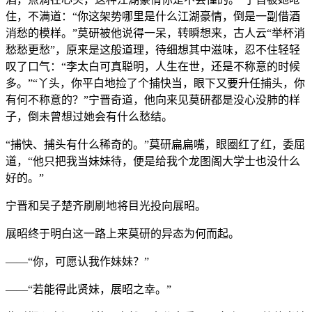
住，不满道：“你这架势哪里是什么江湖豪情，倒是一副借酒
消愁的模样。”莫研被他说得一呆，转瞬想来，古人云“举杯消
愁愁更愁”，原来是这般道理，待细想其中滋味，忍不住轻轻
叹了口气：“李太白可真聪明，人生在世，还是不称意的时候
多。”“丫头，你平白地捡了个捕快当，眼下又要升任捕头，你
有何不称意的？”宁晋奇道，他向来见莫研都是没心没肺的样
子，倒未曾想过她会有什么愁结。
“捕快、捕头有什么稀奇的。”莫研扁扁嘴，眼圈红了红，委屈
道，“他只把我当妹妹待，便是给我个龙图阁大学士也没什么
好的。”
宁晋和吴子楚齐刷刷地将目光投向展昭。
展昭终于明白这一路上来莫研的异态为何而起。
——“你，可愿认我作妹妹？”
——“若能得此贤妹，展昭之幸。”