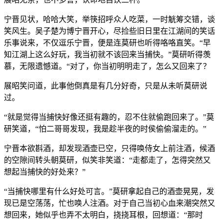
宁晋见状，哈哈大笑，举筷招呼众人吃菜，一时觥筹交错，谈
笑风生。吴子楚为博宁晋开心，尽捡些旧日里在江湖间的笑话
乐事说来，不仅逗乐宁晋，便是连莫研也听得咯咯直笑。“早
知江湖上这么好玩，我当初就不该回来当捕快。”莫研听得羡
慕，无限遗憾道。“对了，你当初明明走了，怎么又回来了？
展昭笑问道，此事他倒真是有几分好奇，只是从未听莫研说
过。
“就是觉得当捕快好像还挺有趣的，忍不住就偷跑回来了。”莫
研笑道，“怕二哥哥发现，我是趁半夜的时侯偷偷溜走的。”
宁晋本欲斟酒，却发现酒壶已空，只得唤侍女上前注酒，候酒
的空隙间转头朝莫研，似笑非笑道：“走都走了，怎得突然又
想起当捕快的好处来？”
“当捕快哪里有什么好处可言。”莫研拿起自己的酒壶晃晃，发
现已是空荡荡，忙也唤人注酒。对于自己当初心血来潮突然又
想回来，她似乎也弄不太明白，挠挠耳根，回想道：“那时