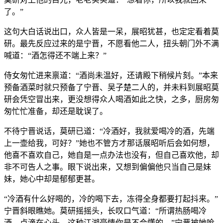
了。”
这句大白话说出口，众人皆是一呆，展昭犹甚，也定定看着莫
研。最先反应过来的是宁晋，不愿看他二人，扭头朝门外不满
喊道：“酒怎得还不端上来？”
侍女匆忙进来禀道：“酒尚未温好，还请殿下稍候片刻。”本来
预备酒菜时就只预备了宁晋、吴子楚二人的，并未料到展昭莫
研会凭空冒出来，更没想得众人喝酒如此之快，之多，厨房匆
匆忙忙准备，却还是耽误了。
不待宁晋说话，莫研已道：“冷酒好，我就爱喝冷的酒，先端
上一壶给我，可好？”她也不管方才那话展昭听后会如何想，
他喜不喜欢自己，她自是一点办法也没有，但自己喜欢他，却
非不可告人之事。眼下说出来，又想到偏偏他只当自己是妹
妹，她心中却是郁郁更甚。
“冷酒有什么好喝的，冷的喝下去，冻得全身都要打起抖来。”
宁晋斜眼瞧她。莫研摇摇头，长叹口气道：“所谓热肠喝冷
酒，点滴在心头，这种江湖豪情你是不会懂的。”宁晋被她呛