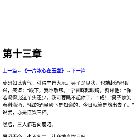
第十三章
上一篇
←
《一片冰心在玉壶》
→
下一篇
莫研如此爽气，引得宁晋大乐。吴子楚见状，也端起酒杯助
兴，笑道：“殿下，我也敬您。”宁晋眯起眼睛，斜睇他：“你
若喝得比这丫头还少，我可要瞧不起你了。”“成！”吴子楚笑
着斟满酒，“我的酒量殿下是知道的，今日就算是豁出去了。”
说罢，亦是连饮三杯。
然后，三人都看向展昭。
展昭无奈，也不多言，认命地自饮三杯。