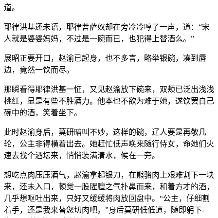
道。
耶律洪基还未语，耶律菩萨奴却在旁冷冷哼了一声，道：“宋
人就是婆婆妈妈，不过是一碗而已，也犯得上替酒么。”
展昭正要开口，赵渝已起身，也不多言，略举银碗，凑到唇
边，竟然一饮而尽。
那瞬看得耶律洪基一怔，又见赵渝放下碗来，双颊已泛出浅浅
桃红，显是有些不胜酒力。他本也不欲为难于她，遂饮罢自己
碗中的酒，笑着坐下。
此时赵渝身后，莫研暗叫不妙，这样的碗，辽人要是再敬几
轮，公主非得横着出去。她赶忙低声唤来随行侍女，命她们火
速去找个酒坛来，悄悄装满清水，候在一旁。
想吃点肉压压酒气，赵渝拿起银刀，在熊骆肉上艰难割下一块
来，还未入口，顿觉一股腥膻之气扑鼻而来，和着方才的酒，
几乎想呕吐出来，只好又缓缓将肉放回盘中。“公主，仔细割
着手，还是我来替您切肉吧。”身后莫研低低道，随即躬下-