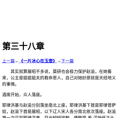
第三十八章
上一篇
←
《一片冰心在玉壶》
→
下一篇
其实就算展昭不多说，莫研也会极力保护赵渝，在她看
来，公主是姐姐姐夫的救命恩人，自己对她好原就是天经地义
的事情。
酒席开始，众人落座。
耶律洪基与赵渝分别落坐南北上座，耶律洪基下首是耶律菩萨
奴，赵渝下首是展昭，以下辽人宋人各分南北依次落座。赵渝
第一次见到耶律洪基，目光短短接触，便略带-羞-涩地低下头