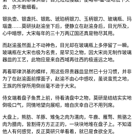
去，亦不敢细看。
银执壶、银盏托、银匙、琥珀柄银刀、玉柄银刀、玻璃瓶、玛
瑙盏……莫研扶赵渝坐下后，便静立在赵渝身后，目光所及，
心中暗想，大宋每年的三十万两辽国还真是物尽其用。
而赵渝虽然面上不动神色，目光却在玻璃瓶上多停留了一瞬。
玻璃瓶在大宋也极为名贵，是罕见之物，因大宋尚无制作玻璃
器皿的工艺，此物应是来自西域再往西的极遥远之地。
再看耶律洪基的模样，用这些昂贵器皿显然已十分习惯，并非
为了在赵渝面前撑面子，赵渝不由心中感叹，虽说蛮荒之地，
王族的所穿所用倒丝毫不逊于大宋。
侍女端着盘子鱼贯上前，待看清盘中之物，莫研是结结实实地
倒吸口气，同情地望向展昭，暗自庆幸自己不用列席。
大盘上，熊肪、羊豚、雉兔之肉为濡肉，牛鹿、雁骛、熊骆之
肉为腊肉，皆割得方方正正的，一块块地堆在盘子上。不知道
他人有何感觉，反正莫研只单看着，就已是食欲全无。