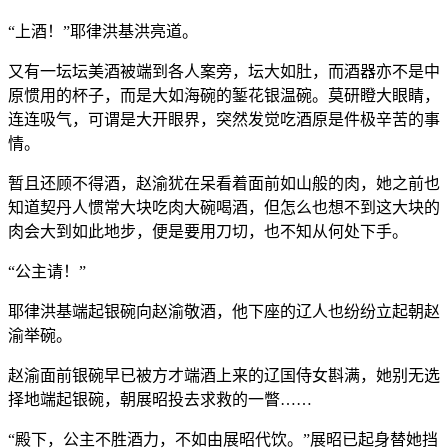
“上酒！”耶律洪基洪亮道。
又有一坛坛美酒被端到各人案旁，坛大如肚，而酒器亦不是中
原惯用的杯子，而是大如海碗的錾花银温碗。莫研瞪大眼睛，
连连吸气，可谓是大开眼界，突然发觉吃酒原是件极辛苦的事
情。
暂且还顾不得酒，赵渝犹在呆看着面前如山般的肉，她之前也
知道契丹人惯常大块吃肉大碗喝酒，但怎么也想不到这大块的
肉会大到如此地步，便是要用刀切，也不知从何处下手。
“公主请！”
耶律洪基端起银碗向赵渝敬酒，他下座的辽人也纷纷立起朝赵
渝举碗。
赵渝面前银碗早已被方才端酒上来的辽国侍女斟满，她别无选
择地端起银碗，朝展昭投去求救的一瞥……
“殿下，公主不胜酒力，不如由展昭代饮。”展昭已起身替她挡