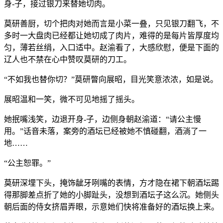
身-子，接过银刀来替她切肉。
莫研善厨，切个把肉对她而言是小菜一叠，只见银刀翻飞，不
多时一大盘肉已经都让她切成了肉片，难得的是每片皆厚度均
匀，薄若丝绢，入口适中。赵渝看了，大感欣慰，便是下面的
辽人也不禁在心中赞叹莫研的刀工。
“不如我也替你切？”莫研瞥向展昭，目光笑意浓浓，如是说。
展昭温和一笑，微不可见地摇了摇头。
她抿嘴浅笑，边退开身-子，边侧身朝赵渝道：“请公主慢
用。”话音未落，案旁的酒坛已经被她不慎碰翻，酒淌了一
地……
“公主恕罪。”
莫研深埋下头，掩饰龇牙咧嘴的表情，方才隐在裙下朝酒坛踢
得那脚差点折了她的小脚趾头，没想到酒坛子这么沉。她侧头
朝后面的侍女挤眉弄眼，示意她们快将准备好的酒坛换上来。