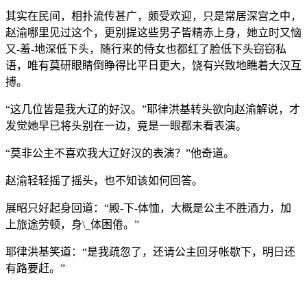
其实在民间，相扑流传甚广，颇受欢迎，只是常居深宫之中，
赵渝哪里见过这个，更别提这些男子皆精赤上身，她立时又恼
又-羞-地深低下头，随行来的侍女也都红了脸低下头窃窃私
语，唯有莫研眼睛倒睁得比平日更大，饶有兴致地瞧着大汉互
搏。
“这几位皆是我大辽的好汉。”耶律洪基转头欲向赵渝解说，才
发觉她早已将头别在一边，竟是一眼都未看表演。
“莫非公主不喜欢我大辽好汉的表演？”他奇道。
赵渝轻轻摇了摇头，也不知该如何回答。
展昭只好起身回道：“殿-下-体恤，大概是公主不胜酒力，加
上旅途劳顿，身\_体困倦。”
耶律洪基笑道：“是我疏忽了，还请公主回牙帐歇下，明日还
有路要赶。”