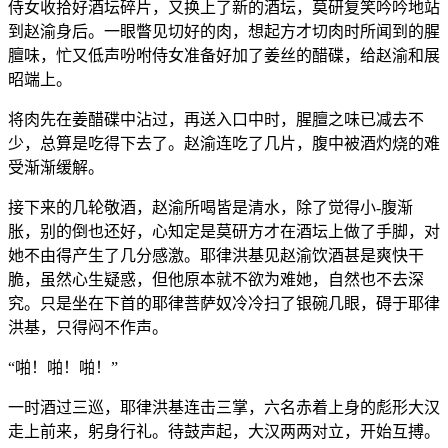
侍女收拾好酒坛碎片，又换上了新的酒坛，莫研复笑吟吟地站
到赵渝身后。一眼瞥见切好的肉，想起方才切肉时所闻到的腥
膻味，忙又低声吩咐侍女准备好加了姜丝的醋碟，给赵渝和展
昭端上。
将肉先在姜醋碟中沾过，再送入口中时，腥膻之味已减去不
少，总算是吃得下去了。赵渝连吃了几片，腹中被酒灼烧的难
受渐渐缓解。
接下来的几轮敬酒，赵渝所喝皆是清水，除了觉得小-腹渐
胀，别的倒也还好，心知定是莫研方才在酒坛上做了手脚，对
她不由得产生了几分感激。耶律洪基见赵渝饮酒甚是爽快干
脆，虽然心生疑惑，但他原本就不欲为难她，自然也不去深
究。只是坐在下首的耶律菩萨奴冷冷扫了银碗几眼，碍于耶律
洪基，只得闷不作声。
“啪！啪！啪！”
一时酒过三巡，耶律洪基连击三掌，六名赤着上身的彪形大汉
走上前来，躬身行礼。待鼓声起，大汉两两对立，开始互搏。