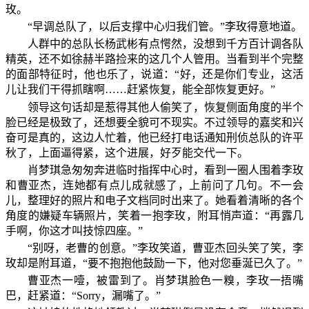
玫。
“早调总队了，以后支撑中心归我们管。”李玫得意地道。
人群中的总队长杨武彬有点愕然，没想到千方百计调各队
精英，还不如徐赫半路捡来的这几个人管用。当看到半个完整
的面部特征时，他也乐了，说道：“好，还是你们专业，这活
儿让我们干得抓瞎啊……赶紧恢复，能全部恢复更好。”
领导这句话却是惹得其他人偷笑了，恢复侧面角度的半个
脸已经是极致了，还想要全貌可不现实。不过领导的嘉奖和兴
奋可是真的，这边人忙着，他已经打电话通知刑侦总队的许平
秋了，上面逼得紧，这个进展，好歹能交代一下。
肖梦琪急匆匆奔进临时指挥中心时，看到一圈人围着李玫
和曹亚杰，连她都有点儿成就感了，上前问了几句。不一会
儿，整理好的照片和电子文档同时出来了。她看着清晰的各个
角度的嫌疑车辆照片，笑着一抱李玫，附耳悄声道：“再露几
手啊，你这才叫技惊四座。”
“别呀，老曹的创意。”李玫笑道，曹亚杰回头笑了笑，李
玫却是附耳道，“要不抱抱他鼓励一下，他对您垂涎已久了。”
曹亚杰一噎，被雷到了。肖梦琪脸色一糗，李玫一捂嘴
巴，赶紧道：“Sorry，漏嘴了。”