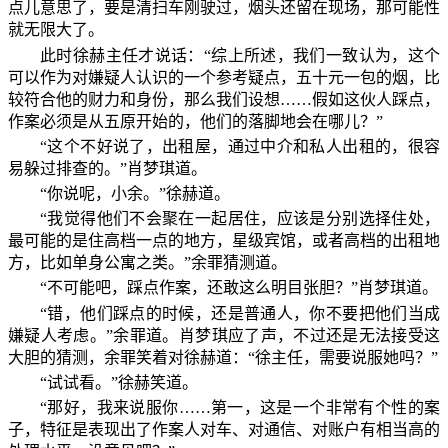
点儿意思了，要是清扫车刚驶过，烟头还留在现场，那可能性
就无限大了。
此时徐赫主任才说话：“综上所述，我们一致认为，这个
可以作为对嫌疑人认识的一个参考疑点，五十元一包的烟，比
较符合他的财力和身份，那么我们设想……假如这伙人踩点，
作案必须是从五原开始的，他们的落脚地会在哪儿？”
“这个不好说了，出租屋，通过中介和私人出租的，很容
易躲过排查的。”肖梦琪道。
“你说呢，小余。”徐赫道。
“我觉得他们不会聚在一起居住，应该是分别选择住处，
最可能的是住高档一点的地方，星级宾馆，或者高档的出租地
方，比如单身公寓之类。”余罪猜测道。
“不可能吧，踩点作案，还敢这么明目张胆？”肖梦琪道。
“错，他们踩点的时候，还是普通人，你不要把他们当成
嫌疑人考虑。”余罪道。肖梦琪应了声，不过还是无法接受这
大胆的猜测，余罪笑着对徐赫道：“徐主任，需要说服她吗？”
“试试看。”徐赫笑道。
“那好，我来说服你……第一，这是一个非常有个性的案
子，特征是表现出了作案人对车、对通信、对账户有相当高的