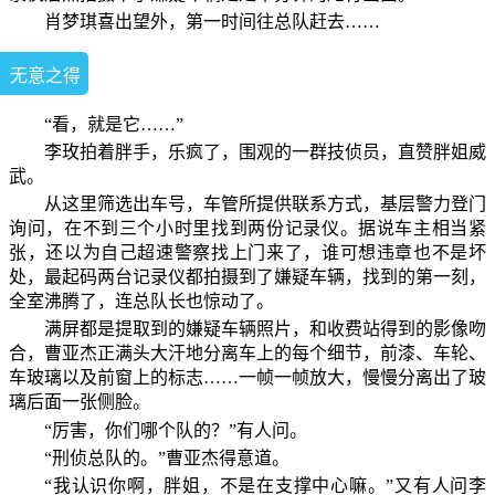
肖梦琪喜出望外，第一时间往总队赶去……
无意之得
“看，就是它……”
李玫拍着胖手，乐疯了，围观的一群技侦员，直赞胖姐威
武。
从这里筛选出车号，车管所提供联系方式，基层警力登门
询问，在不到三个小时里找到两份记录仪。据说车主相当紧
张，还以为自己超速警察找上门来了，谁可想违章也不是坏
处，最起码两台记录仪都拍摄到了嫌疑车辆，找到的第一刻，
全室沸腾了，连总队长也惊动了。
满屏都是提取到的嫌疑车辆照片，和收费站得到的影像吻
合，曹亚杰正满头大汗地分离车上的每个细节，前漆、车轮、
车玻璃以及前窗上的标志……一帧一帧放大，慢慢分离出了玻
璃后面一张侧脸。
“厉害，你们哪个队的？”有人问。
“刑侦总队的。”曹亚杰得意道。
“我认识你啊，胖姐，不是在支撑中心嘛。”又有人问李