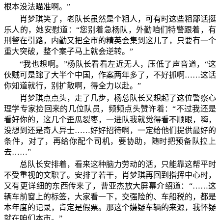
根本没法瞄准啊。”
肖梦琪笑了，老队长虽然是个粗人，可有时这些粗鄙话挺
乐人的，她安慰道：“您别着急杨队，外勤咱们特警跟着，有
刑警在引路，内勤又把全市的精英会集到这儿了，只要有一个
重大突破，整个案子马上就会逆转。”
“我也想啊。”杨队长看看左近无人，压低了声音道，“这
伙贼可是蹿了大半个中国，作案两年多了，不好抓啊……这话
你知道就行，别扩散啊，得全力以赴。”
肖梦琪点点头，走了几步，杨总队长又想起了这位警察心
理学专家捡回来的几位队员，频频点头赞许着：“不过我还是
看好你的，这几个歪瓜裂枣，一进队我就觉得看不顺眼，嗨，
没想到还是奇人异士……好好招待啊，一定给他们提供最好的
条件，对了，再给你配个司机，要协助，随时把预备队拉上
去……”
总队长安排着，看来这种脑力劳动的活，只能靠这帮平时
不受重视的文职了。安排了若干，肖梦琪再回到指挥中心时，
又有更详细的东西传来了，曹亚杰放大屏幕介绍道：“……这
辆车前窗上的标签，大家看一下，交强险的、车船税的，都是
本年度的记录，肯定是假票。那这个嫌疑车辆的来源，我怀疑
就在咱们本市。”