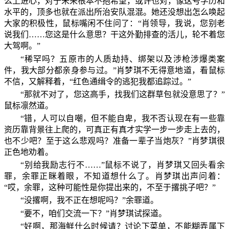
么上进心，对于未来根本不抱希望，或许也对，像这号学历和
水平的，顶多也就在派出所治安队混混。她还没想出怎么唤起
大家的积极性，鼠标嘴闲不住问了：“肖领导，我说，您别老
说我们……您这是什么意思？干这外勤排查的活儿，轮不着您
大驾啊。”
“稀罕吗？五原市的人质劫持、绑架以及涉枪涉爆类案
件，我大部分都亲身参与过。”肖梦琪不无得意地道，看鼠标
不信，又解释着，“红色通缉令的逃犯我都追踪过。”
“那就不对了，您这高手，找我们这群草包就没意思了？”
鼠标凛然道。
“错，人可以自嘲，但不能自卑，我不否认现在有一些靠
资历靠背景往上爬的，可真正有真才实学一步一步走上去的，
也不少吧？至于这么悲观吗？准备一辈子当炮灰？”肖梦琪很
正色地劝着。
“别给我励志行不……”鼠标不说了，肖梦琪又回头看余
罪，余罪正眯着眼，不知道想什么了。肖梦琪出声问着：
“哎，余罪，这种可能性是你提出来的，不至于撂挑子吧？”
“没撂啊，我不正在想呢吗？”余罪道。
“要不，咱们交流一下？”肖梦琪试探道。
“好啊，那海鲜什么时候请？讨论下菜单，不能糊弄属下