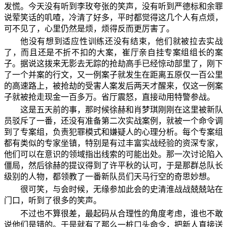
发慌。今天没有听到李玫夸张的笑声，没有听到严德标和余罪
说荤笑话的叽喳，冷清了好多，平时都觉得这几个人有点烦，
可不见了，心里仍然是烦，烦得反而更厉害了。
他没有想到适应性训练还没有结束，他们就被拉去实战
了，而且还是不折不扣的大案，崔厅亲自挂专案组组长的案
子。据说这拨来无影去无踪的抢劫高手已经惊动部里了，刚下
了一个并案的行文，又一例案子就发生在距离五原仅一百公里
的高速路上，被抢劫的受害人案发后两天才醒来，仅这一例案
子就被抢走现金一百多万。省厅震怒，直接动用特警参战。
这是五天前的事，那时候徐赫和肖梦琪刚刚在这里被新队
员驳斥了一番，还没有准备第二次实战案例，就被一个命令调
到了专案组，负责犯罪模式和嫌疑人的心理分析。每个专案组
都有类似的专家坐镇，特别是有过丰富实战经验的资深专家，
他们可以在意识的领域指出线索的可能出处。那一次讨论陷入
僵局，然后徐赫的提议得到了许平秋的认可，于是那群总队长
级别的人物，都领教了一番新队员们天马行空的奇思妙想。
很可笑，与会时候，无缘参加此会的史清淮战战兢兢站在
门口，听到了很多的笑声。
不过也不算很差，最起码从合理性的角度考虑，谁也不敢
说他们是错的。于是就有了那么一桩口头命令，把新人直接送