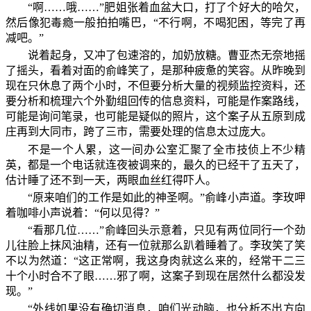
“啊……哦……”肥姐张着血盆大口，打了个好大的哈欠，
然后像犯毒瘾一般拍拍嘴巴，“不行啊，不喝犯困，等完了再
减吧。”
说着起身，又冲了包速溶的，加奶放糖。曹亚杰无奈地摇
了摇头，看着对面的俞峰笑了，是那种疲惫的笑容。从昨晚到
现在只休息了两个小时，不但要分析大量的视频监控资料，还
要分析和梳理六个外勤组回传的信息资料，可能是作案路线，
可能是询问笔录，也可能是疑似的照片，这个案子从五原到成
庄再到大同市，跨了三市，需要处理的信息太过庞大。
不是一个人累，这一间办公室汇聚了全市技侦上不少精
英，都是一个电话就连夜被调来的，最久的已经干了五天了，
估计睡了还不到一天，两眼血丝红得吓人。
“原来咱们的工作是如此的神圣啊。”俞峰小声道。李玫呷
着咖啡小声说着：“何以见得？”
“看那几位……”俞峰回头示意着，只见有两位同行一个劲
儿往脸上抹风油精，还有一位就那么趴着睡着了。李玫笑了笑
不以为然道：“这正常啊，我这身肉就这么来的，经常干二三
十个小时合不了眼……邪了啊，这案子到现在居然什么都没发
现。”
“外线如果没有确切消息，咱们光动脑，也分析不出方向