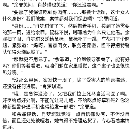
啊。”余罪笑问，肖梦琪也笑道：“你还没赢啊。”
“要赢了我保证吃到你肉疼………那换个话题，这个女人
什么身份？我们破案，案情都对我们保密啊？”余罪问道。
“身份……”肖梦琪怔了下，然后掏着手机，拨到了她需要
的那一页，递给余罪。鼠标不悦，嘟囔着为什么只让他看。余
罪扫了眼，肖梦琪又递给鼠标，鼠标吓了一跳，车都打了个趔
趄，紧张道：“妈呀，官家闺女，职务还保密，怪不得把特警
队忙得火烧屁股了。”
“那就更不用急了。”余罪道，“抢到领导家眷了，能有好
吗？你们等着看吧，就咱们躺在家里睡觉，这个案子也会很快
见分晓。”
“没那么容易，案发快一周了，除了受害人的笔录描述，
还没有任何进展。”肖梦琪道。
“哦，是急得没治了，又把我们拉上死马当活马医了啊。
好歹给点好处啊，不能光让马儿跑，不给吃点好草料吧？你这
种新型警务通手机也得给发一部吧？”余罪道。
和余罪谈话，肖梦琪就觉得一点自信都没有，不但没自
信，而且还处处被噎着，她气得不搭理这货了，专心看着案情
进展。