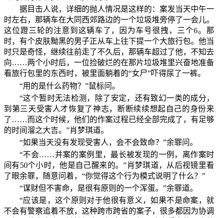
据目击人说，详细的抛人情况是这样的：案发当天中午一
时左右，那辆车在大同西郊路边的一个垃圾堆旁停了一会儿。
这位蹬三轮的注意到这辆车了，因为车号很拽，三个6。那
时，有个皮肤黝黑的男子正从车上往下提一个大旅行包。他当
时只是奇怪，继续往前走了不久后，那辆车超过了他，不知去
向……两个小时后，一位捡破烂的在那片垃圾堆里兴奋地准备
看旅行包里的东西时，被里面躺着的“女尸”吓得尿了一裤。
“用的是什么药物？”鼠标问。
“这个暂时无法检测，除了安定，还有致幻一类的成分，
到第三天受害人才恢复了神志，断断续续想起自己的身份来
了……而这个时候，他们的作案过程已经全部完成了，有足够
的时间溜之大吉。”肖梦琪道。
“如果当天没有发现受害人，会不会致命？”余罪问。
“不会……并案的案例里，最长被发现的一例，离作案时
间有50个小时，他是自己醒来的。”肖梦琪道，从后视镜里看
了眼余罪，随意问着，“你觉得这个行为模式说明了什么？”
“谋财但不害命，是很有原则的一个浑蛋。”余罪道。
“应该是，这个原则对于他很有意义，如果不是命案，就
不会有警察追着不放，这种跨市跨省的案子，很多都因为协调