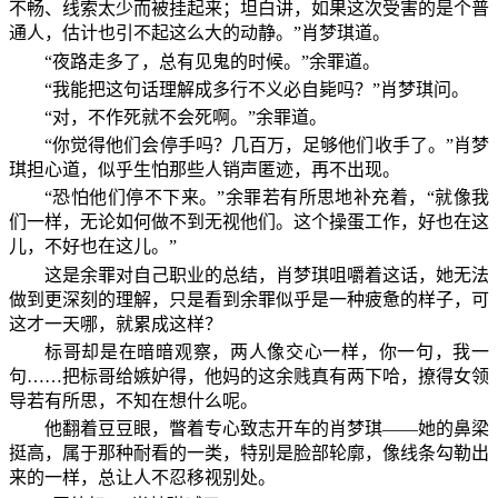
不畅、线索太少而被挂起来；坦白讲，如果这次受害的是个普
通人，估计也引不起这么大的动静。”肖梦琪道。
“夜路走多了，总有见鬼的时候。”余罪道。
“我能把这句话理解成多行不义必自毙吗？”肖梦琪问。
“对，不作死就不会死啊。”余罪道。
“你觉得他们会停手吗？几百万，足够他们收手了。”肖梦
琪担心道，似乎生怕那些人销声匿迹，再不出现。
“恐怕他们停不下来。”余罪若有所思地补充着，“就像我
们一样，无论如何做不到无视他们。这个操蛋工作，好也在这
儿，不好也在这儿。”
这是余罪对自己职业的总结，肖梦琪咀嚼着这话，她无法
做到更深刻的理解，只是看到余罪似乎是一种疲惫的样子，可
这才一天哪，就累成这样？
标哥却是在暗暗观察，两人像交心一样，你一句，我一
句……把标哥给嫉妒得，他妈的这余贱真有两下哈，撩得女领
导若有所思，不知在想什么呢。
他翻着豆豆眼，瞥着专心致志开车的肖梦琪——她的鼻梁
挺高，属于那种耐看的一类，特别是脸部轮廓，像线条勾勒出
来的一样，总让人不忍移视别处。