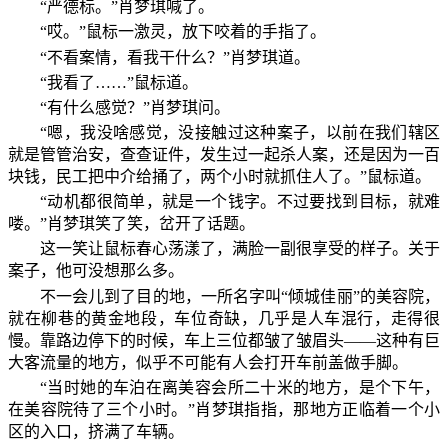
“严德标。”肖梦琪喊了。
“哎。”鼠标一激灵，放下咬着的手指了。
“不看案情，看我干什么？”肖梦琪道。
“我看了……”鼠标道。
“有什么感觉？”肖梦琪问。
“嗯，我没啥感觉，没接触过这种案子，以前在我们辖区
就是管管治安，查查证件，发生过一起杀人案，还是因为一百
块钱，民工把中介给捅了，两个小时就抓住人了。”鼠标道。
“动机都很简单，就是一个钱字。不过要找到目标，就难
喽。”肖梦琪笑了笑，岔开了话题。
这一笑让鼠标春心荡漾了，满脸一副很享受的样子。关于
案子，他可没想那么多。
不一会儿到了目的地，一所名字叫“倾城佳丽”的美容院，
就在柳巷的黄金地段，车位奇缺，几乎是人车混行，走得很
慢。靠路边停下的时候，车上三位都皱了皱眉头——这种有巨
大客流量的地方，似乎不可能有人会打开车前盖做手脚。
“当时她的车泊在离美容会所二十米的地方，是个下午，
在美容院待了三个小时。”肖梦琪指指，那地方正临着一个小
区的入口，挤满了车辆。