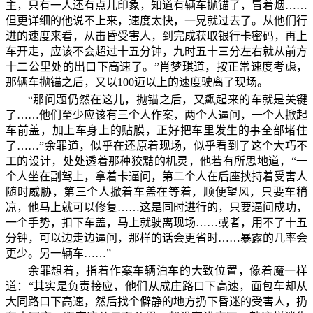
主，只有一人还有点儿印象，知道有辆车抛锚了，冒着烟……
但更详细的他说不上来，速度太快，一晃就过去了。从他们行
进的速度来看，从击昏受害人，到完成获取银行卡密码，再上
车开走，应该不会超过十五分钟，九时五十三分左右就从前方
十二公里处的出口下高速了。”肖梦琪道，按正常速度考虑，
那辆车抛锚之后，又以100迈以上的速度驶离了现场。
“那问题仍然在这儿，抛锚之后，又飙起来的车就是关键
了……他们至少应该有三个人作案，两个人逼问，一个人掀起
车前盖，加上车身上的贴膜，正好把车里发生的事全部堵住
了……”余罪道，似乎在还原着现场，似乎看到了这个大巧不
工的设计，处处透着那种狡黠的机灵，他若有所思地道，“一
个人坐在副驾上，拿着卡逼问，第二个人在后座挟持着受害人
随时威胁，第三个人掀着车盖在等着，顺便望风，只要车稍
凉，他马上就可以修复……这是同时进行的，只要逼问成功，
一个手势，扣下车盖，马上就驶离现场……或者，用不了十五
分钟，可以边走边逼问，那样的话会更省时……暴露的几率会
更少。另一辆车……”
余罪想着，指着作案车辆泊车的大致位置，像着魔一样
道：“其实是负责接应，他们从成庄路口下高速，面包车却从
大同路口下高速，然后找个僻静的地方扔下昏迷的受害人，扔