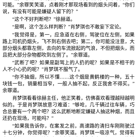
可能。”余罪笑笑道，点着刚才那现场看到的烟头问着，“你们
说，有没有可能是嫌疑人留下的？”
“这个不好判断吧？”徐赫道。
“是啊，这个怎么样判断？”肖梦琪也不敢妄下定论。
“我觉得是，第一，应急道在右侧，驾驶位在左侧，如果
路上司机扔烟头，飞不到右侧去吧；第二，你可能没注意，大
部分烟头都靠左侧，去向的车流掀起的气浪，不但把烟头，而
且把大部分杂物都吹到左侧了。”余罪道。
“武断了吧？如果是副驾上的人扔的呢？如果是不相干的
人不小心扔的呢？”肖梦琪不服气了。
“你不抽烟，所以不懂……这个烟是黄鹤楼的一种，五十
块钱一包，销量相当窄，一般人抽不起，反正我舍不得买。”
余罪道。
肖梦琪看看徐赫主任，他正笑着，仿佛喜欢看理越辩越明
似的。于是肖梦琪故意刁难道：“够呛，几千辆过往车辆，巧
合总要有一个两个吧？这么武断地断定嫌疑人抽这种烟，而且
还扔在现场，可能吗？”
“如果我告诉你，在案发之前，高速路的清扫车刚刚驶过
十七分钟，你觉得呢？”余罪笑道。肖梦琪一吸凉气，觉得有