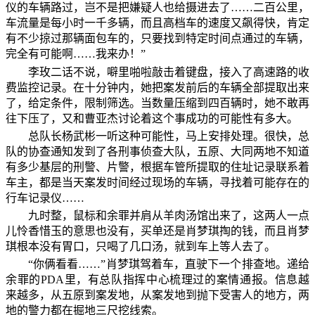
仪的车辆路过，岂不是把嫌疑人也给摄进去了……二百公里，
车流量是每小时一千多辆，而且高档车的速度又飙得快，肯定
有不少掠过那辆面包车的，只要找到特定时间点通过的车辆，
完全有可能啊……我来办！”
李玫二话不说，噼里啪啦敲击着键盘，接入了高速路的收
费监控记录。在十分钟内，她把案发前后的车辆全部提取出来
了，给定条件，限制筛选。当数量压缩到四百辆时，她不敢再
往下压了，又和曹亚杰讨论着这个事成功的可能性有多大。
总队长杨武彬一听这种可能性，马上安排处理。很快，总
队的协查通知发到了各刑事侦查大队，五原、大同两地不知道
有多少基层的刑警、片警，根据车管所提取的住址记录联系着
车主，都是当天案发时间经过现场的车辆，寻找着可能存在的
行车记录仪……
九时整，鼠标和余罪并肩从羊肉汤馆出来了，这两人一点
儿怜香惜玉的意思也没有，买单还是肖梦琪掏的钱，而且肖梦
琪根本没有胃口，只喝了几口汤，就到车上等人去了。
“你俩看看……”肖梦琪驾着车，直驶下一个排查地。递给
余罪的PDA里，有总队指挥中心梳理过的案情通报。信息越
来越多，从五原到案发地，从案发地到抛下受害人的地方，两
地的警力都在掘地三尺挖线索。