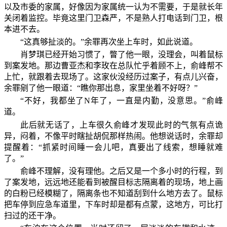
以及市委的家属，好像因为家属统一认为不需要，于是就长年
关闭着监控。毕竟这里门卫森严，不是熟人打电话到门卫，根
本进不去。
“这真够扯淡的。”余罪再次坐上车时，如此说道。
肖梦琪已经开始习惯了，瞥了他一眼，没理会，叫着鼠标
到案发地。那边曹亚杰和李玫在总队忙乎着顾不上，俞峰帮不
上忙，就跟着去现场了。这家伙没经历过案子，有点儿兴奋，
余罪剜了他一眼道：“瞧你那出息，家里坐着不好呀？”
“不好，我都坐了N年了，一直是内勤，没意思。”俞峰
道。
此后就无话了，上车很久俞峰才发现此时的气氛有点诡
异，闷着，不像平时瞎扯胡侃那样热闹。他想说话时，余罪却
提醒着：“抓紧时间睡一会儿吧，真要出了线索，想睡就难
了。”
俞峰不理解，没有理他。之后又是一个多小时的行程，到
了案发地，远远地还能看到被醒目标志隔离着的现场，地上画
的白粉已经模糊了，隔离条也不知道刮到什么地方去了。鼠标
把车停到应急车道里，下车时却是都有点蒙，这地方，可比打
扫过的还干净。