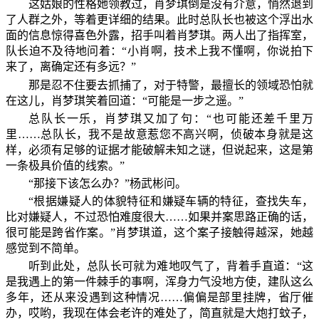
这姑娘的性格她领教过，肖梦琪倒是没有介意，悄然退到
了人群之外，等着更详细的结果。此时总队长也被这个浮出水
面的信息惊得喜色外露，招手叫着肖梦琪。两人出了指挥室，
队长迫不及待地问着：“小肖啊，技术上我不懂啊，你说拍下
来了，离确定还有多远？”
那是忍不住要去抓捕了，对于特警，最擅长的领域恐怕就
在这儿，肖梦琪笑着回道：“可能是一步之遥。”
总队长一乐，肖梦琪又加了句：“也可能还差千里万
里……总队长，我不是故意惹您不高兴啊，侦破本身就是这
样，必须有足够的证据才能破解未知之谜，但说起来，这是第
一条极具价值的线索。”
“那接下该怎么办？”杨武彬问。
“根据嫌疑人的体貌特征和嫌疑车辆的特征，查找失车，
比对嫌疑人，不过恐怕难度很大……如果并案思路正确的话，
很可能是跨省作案。”肖梦琪道，这个案子接触得越深，她越
感觉到不简单。
听到此处，总队长可就为难地叹气了，背着手直道：“这
是我遇上的第一件棘手的事啊，浑身力气没地方使，建队这么
多年，还从来没遇到这种情况……偏偏是部里挂牌，省厅催
办，哎哟，我现在体会老许的难处了，简直就是大炮打蚊子，