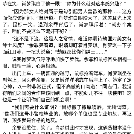
哧在笑，肖梦琪白了他一眼：“你为什么就对这事感兴趣？”
“因为那女人绝对属于是勾引起男人兽欲的那种……这方
面你应该问问。”鼠标道。肖梦琪白眼瞪大了，就差耳光上来
了。鼠标一笑，退到余罪背后了，肖梦琪斥着：“就办个案
子，咱们不要这么下流好不好？”
“这不是下流，这是人之常情，难道你期待劫匪对美女有
绅士风度？”余罪笑着道，眼睛却盯着肖梦琪。肖梦琪一下子
面红耳赤，一扭头说道：“劫匪都比你们绅士……”
说完肖梦琪气呼呼地加快了步伐。余罪和鼠标回头相视一
眼，贱相一脸，心意相通。
出门上车，一辆普通的越野，鼠标抢着驾车，肖梦琪坐在
副驾上，回头看余罪，又是懒洋洋地靠在后座上了。她定了定
心神，以一种非常正式，但不高傲的口吻道：“同志们，我觉
得咱们之间的合作应该团结一点，不能劲儿不往一块使吧？这
也是一个证明你们自己的机会啊！”
“我们需要什么证明？”鼠标撇了撇厚嘴唇，无所谓道，
“像我们这号小警校毕业的，放哪个单位也是专业炮灰，再证
明，顶多就是合格的炮灰。”
余罪没憋住，笑了。肖梦琪此时才发现，这俩货根本没什