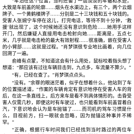
“车泊在这个位置，当时还留了一层淡淡的车辙和水迹，
大致是车前盖的轮廓……烟头在水渠边上，有三个，两个云烟
牌子、一个黄鹤楼牌子……分别是二十三块钱和五十块钱的。
受害人张婉宁车停在这儿，打完电话，等待不到十分钟，‘救
援’就出现了，这个时候她还没有意识到危险……她用手这样
开门，然后嫌疑人直接用电击枪射向她……距离是，五点七
米，几乎就是电击枪的最大有效射程……很准确，嵌在受害人
的小臂部……这就是过程。”肖梦琪很专业地比画着，向几位
回溯了一遍。
俞峰有点蒙，不知道这会有什么用处，鼠标咬着指头想了
想道：“那应该有过往车辆目击到，九点多，车流量不算少。”
“有，已经在查了。”肖梦琪点点头。
“没有。”余罪的眼迷茫着，似乎在想着什么，他站到了车
的位置描述道，“作案的车辆肯定有意识地停在受害人车的背
后，在这一条直线上，后方来车是看不到具体情形的。击昏受
害人仅需几秒，即便这时有车驶过，也只能看到车前盖冒着白
汽，下意识地会认为是车抛锚了……而司机的驾车习惯是什
么，目视前方，扫一眼就会忽略，因为抛锚这种事并不稀
罕。”
“正确，根据行车时间我们已经找到当时路过的两位车