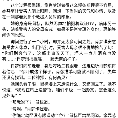
这个过程很繁琐，像肖梦琪做得这么慢条斯理很不容易，
她甚至让受害人闭上眼睛，回想一下当时的天气和心情，以及
在一刹那看到那个救援人员时的印象。
她的身旁是鼠标，默然无声地拍摄着取证DV，病床另一
头，站着受害人的父母亲戚。如果不是肖梦琪的身份，恐怕等
闲询问也难。
询问进行了一个小时，却并无太多可问之处。肖梦琪安慰
着受害人休息，出门告别时，受害人母亲很不悦地挖苦了句：
“你们别客气了，这都出事五天了，坏人一点儿消息也没
有……”肖梦琪抿抿嘴，一脸无奈的样子。
肖梦琪向前走着，身后哼哈二将跟着，边走边听肖梦琪捋
着信息：“惊吓成这个样子，肖像描摹可能就不顺利了，失车
还没有找到。二位神探，有何高见？”
她回头看了眼，鼠标凑上来想说什么，又缩回去了。她不
悦道：“我现在肩上没警衔，咱们平级，一起办案，需要这么
见外吗？”
“那我说了？”鼠标道。
“说啊。”肖梦琪催着。
“你确定劫匪没有顺道劫个色？”鼠标严肃地问道。余罪哧