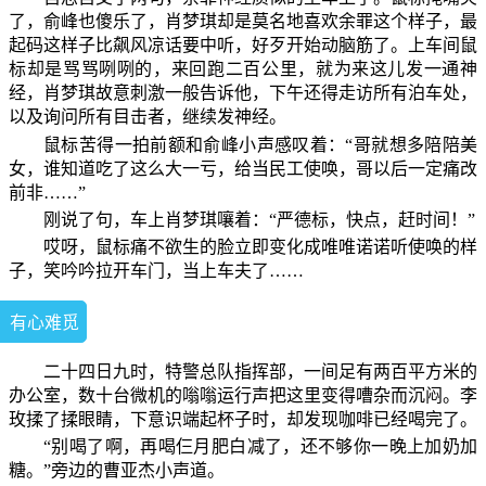
了，俞峰也傻乐了，肖梦琪却是莫名地喜欢余罪这个样子，最
起码这样子比飙风凉话要中听，好歹开始动脑筋了。上车间鼠
标却是骂骂咧咧的，来回跑二百公里，就为来这儿发一通神
经，肖梦琪故意刺激一般告诉他，下午还得走访所有泊车处，
以及询问所有目击者，继续发神经。
鼠标苦得一拍前额和俞峰小声感叹着：“哥就想多陪陪美
女，谁知道吃了这么大一亏，给当民工使唤，哥以后一定痛改
前非……”
刚说了句，车上肖梦琪嚷着：“严德标，快点，赶时间！”
哎呀，鼠标痛不欲生的脸立即变化成唯唯诺诺听使唤的样
子，笑吟吟拉开车门，当上车夫了……
有心难觅
二十四日九时，特警总队指挥部，一间足有两百平方米的
办公室，数十台微机的嗡嗡运行声把这里变得嘈杂而沉闷。李
玫揉了揉眼睛，下意识端起杯子时，却发现咖啡已经喝完了。
“别喝了啊，再喝仨月肥白减了，还不够你一晚上加奶加
糖。”旁边的曹亚杰小声道。