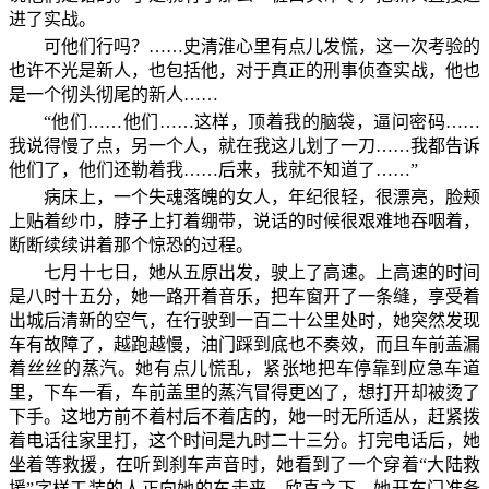
进了实战。
可他们行吗？……史清淮心里有点儿发慌，这一次考验的
也许不光是新人，也包括他，对于真正的刑事侦查实战，他也
是一个彻头彻尾的新人……
“他们……他们……这样，顶着我的脑袋，逼问密码……
我说得慢了点，另一个人，就在我这儿划了一刀……我都告诉
他们了，他们还勒着我……后来，我就不知道了……”
病床上，一个失魂落魄的女人，年纪很轻，很漂亮，脸颊
上贴着纱巾，脖子上打着绷带，说话的时候很艰难地吞咽着，
断断续续讲着那个惊恐的过程。
七月十七日，她从五原出发，驶上了高速。上高速的时间
是八时十五分，她一路开着音乐，把车窗开了一条缝，享受着
出城后清新的空气，在行驶到一百二十公里处时，她突然发现
车有故障了，越跑越慢，油门踩到底也不奏效，而且车前盖漏
着丝丝的蒸汽。她有点儿慌乱，紧张地把车停靠到应急车道
里，下车一看，车前盖里的蒸汽冒得更凶了，想打开却被烫了
下手。这地方前不着村后不着店的，她一时无所适从，赶紧拨
着电话往家里打，这个时间是九时二十三分。打完电话后，她
坐着等救援，在听到刹车声音时，她看到了一个穿着“大陆救
援”字样工装的人正向她的车走来。欣喜之下，她开车门准备