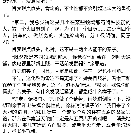
处理水平，没意见吧？”
肖梦琪点点头，肯定的，不个性都不会引起这么大的重视
了。
“第二，我总觉得这是几个在某些领域都有特殊技能的
人，被一个头目聚到了一起，为了同一个目标……最少有四个
人，搞车的、做账务的、实施抢劫的，分工很明确。同意
吗？”
肖梦琪点点头，也对，这不是一两个人能干的案子。
“既然都是不同领域的能人，你觉得他们会在一起睡大通
铺，像电视里那帮土贼，干活前发武器？”余罪道。
肖梦琪笑了，同意，肯定是如此，住在一起也不可能。
不过，这化整为零岂不是更难了？她美目眨着，看余罪和
徐赫主任神秘地笑着，急了，迫不及待道：“哎呀，我说你们
俩卖什么关子，有什么发现赶紧说，都急成什么样子了。”
“徐老，请揭幕。”余罪做了个请势，肖梦琪倒愣了下，没
想到余罪和老头挺合脾性的。徐赫清清嗓子道：“我们来了个
大胆的猜测，假如匪徒中一个或多个真的住在五原的某家宾
馆，那么在作案当天他们肯定是从五原离开的对吧……消失地
在大同，那儿可选的方向很多，或者坐火车走，或者坐汽运
走，或者坐飞机走……”