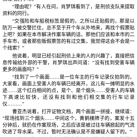
“理由呢？”有人在问，肖梦琪看到了，是刑侦支队来提取
资料的同行。
“交强险和车船税标签是假的，之所以还贴假的，那是以
防万一被交警拦住，总不至于开个车从外地来，再找个假票贴
上吧？如果在本市解决作案车辆的话，那他们应该和本市的二
手车市，或者那些贩假票签的有过交集，我觉得这会不会是一
个线索？”
他说着，明显已经引起刑侦上来的人的兴趣了，直接把信
息传输给外部的干警，肖梦琪出声问道：“没有找到受害车辆
更多的画面吗？”
“找到了一个画面……是一位车主的行车记录仪拍到的，
大家看，画面上受害人的车辆已经离开，这儿有一摊明显的水
迹……这个红白相间的点，是个、是个烟头……受害人的车辆
下高速比较快，还没有找到和他们相交集的行车记录
仪………”
曹亚杰说着，打开证物文档，两个画面一拼接，继续道：
“现场找到三个烟头……中间这个，黄鹤楼牌子的，案发十五
分钟后，就扔在作案现场，之后应该是被过往车辆掀起的气流
吹进了导水渠。不过，暂时无法确认是不是嫌疑人留下的。”