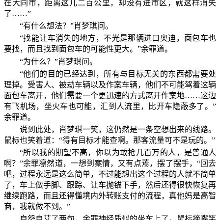
在大同市，距离这儿二百公里，却没有进市区，就这样消失
了……”
“有什么想法？”肖梦琪问。
“找能让车消失的地方，不光是那辆进口奥迪，面包车也
要找，而且找到面包车的可能性更大。”余罪道。
“为什么？”肖梦琪问。
“他们的目的已经达到，所有与目标无关的东西都需要处
理掉。受害人、被劫车辆以及作案车辆，他们不可能驾着这辆
面包车离开，他们需要一个更迅速的方式离开作案地……这边
有飞机场，坐火车也可能，汇到人流里，比开车隐蔽多了。”
余罪道。
说到此处，肖梦琪一笑，这仍然是一条空想出来的线路。
鼠标也笑着道：“得有目标才能查啊。那客流量可不是玩的。”
“所以我的期望不高，你以为敢抢几百万的人，是普通人
啊？”余罪凛然道，一想到案情，又有点蔫，摆了摆手，“回去
吧，过程永远是这么简单，不过能想出这个过程的人就不简单
了，车上做手脚、跟踪、让车抛锚下手，然后还得很快恢复再
继续跑路，而且还得懂境内外转账支付的流程，真他妈是高智
商，我就做不到。”
自怨自艾了两句，余罪神经质似的坐车上了。鼠标掩嘴笑