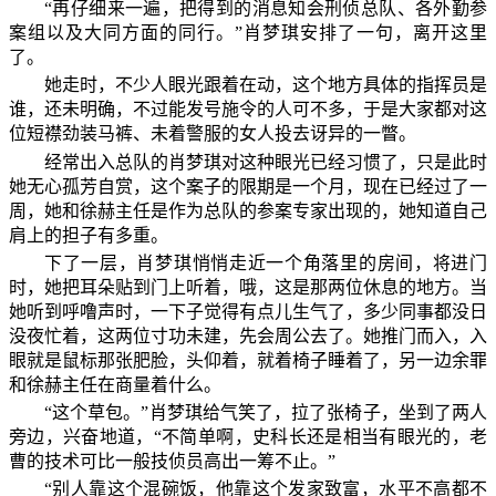
“再仔细来一遍，把得到的消息知会刑侦总队、各外勤参
案组以及大同方面的同行。”肖梦琪安排了一句，离开这里
了。
她走时，不少人眼光跟着在动，这个地方具体的指挥员是
谁，还未明确，不过能发号施令的人可不多，于是大家都对这
位短襟劲装马裤、未着警服的女人投去讶异的一瞥。
经常出入总队的肖梦琪对这种眼光已经习惯了，只是此时
她无心孤芳自赏，这个案子的限期是一个月，现在已经过了一
周，她和徐赫主任是作为总队的参案专家出现的，她知道自己
肩上的担子有多重。
下了一层，肖梦琪悄悄走近一个角落里的房间，将进门
时，她把耳朵贴到门上听着，哦，这是那两位休息的地方。当
她听到呼噜声时，一下子觉得有点儿生气了，多少同事都没日
没夜忙着，这两位寸功未建，先会周公去了。她推门而入，入
眼就是鼠标那张肥脸，头仰着，就着椅子睡着了，另一边余罪
和徐赫主任在商量着什么。
“这个草包。”肖梦琪给气笑了，拉了张椅子，坐到了两人
旁边，兴奋地道，“不简单啊，史科长还是相当有眼光的，老
曹的技术可比一般技侦员高出一筹不止。”
“别人靠这个混碗饭，他靠这个发家致富，水平不高都不