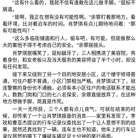
“这有什么看的，我就不信有谁敢在这儿做手脚。”鼠标不
屑道。
“是啊，我正在想有没有可能性啊。”余罪盯着那地方，看
看环境，比对着泊车的时间。肖梦琪有点儿期待地问着：“那
有可能性吗？”
“这么多临街铺面和行人，偷车吧，有可能，但是做那么
大的案他不得不考虑自己的安全。”余罪摇摇头。
肖梦琪抿嘴笑了，鼠标龇牙了，三人相携进了美容院，亮
着身份，和女老板以及当天服务的美容师谈了半个小时，却没
有任何发现。
接下来又绕到了另一个目的地安居小区，这个楼宇修得普
通，可住户都不普通，小区门禁相当严格。肖梦琪试下了，就
连警察的身份也不通融，必须有本小区住户的电话联系才能出
入，数数门岗和门口的七八名保安，余罪直接放弃了，在这种
地方想做手脚，简直是作死。
一天一无所获，三个人都有点儿丧气，可就在结束的时
候，却传来了一个让肖梦琪振奋的消息——家里有发现了。李
玫和曹亚杰提议的行车记录仪查找出了一个让人意想不到的结
果，居然还真找到了一辆，连车主也不知道，他车上的行车记
录仪居然拍摄下了嫌疑车辆足足十分钟的尾行画面。