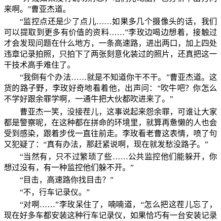
来啊。”曹亚杰道。
“监控点还是少了点儿……如果多几个摄像头的话，我们
可以提取到更多有价值的资料……”李玫边喝边想着，接触过
才会发现问题在什么地方，一条高速路，进出两口，加上四处
违章记录拍照，只拍下了两张刻意化装过的照片，还真把这一
干技术高手难住了。
“我倒有个办法……就是不知道你干不干。”曹亚杰道。这
货的路子野，李玫好奇地看着他，出声问：“吹牛吧？你怎么
不学好跟余罪学啊，一通牛把大伙都吹进来了。”
曹亚杰一笑，没接茬儿，这事说起来怨余罪，可谁让大家
都是警察呢，在这种都在拼命的环境里，就算再惫懒的人也会
受到感染，跟着步伐一直往前走。李玫看老曹这表情，喷了句
又犯疑了：“真有办法，那赶紧说啊，现在就发愁没路子。”
“当然有，只不过繁琐了些……公共监控他们能躲开，你
想过没有，有一种监控他们躲不开。”
“目击，高速路你找目击？”
“不，行车记录仪。”
“对啊……”李玫呆住了，喃喃道，“怎么把这茬儿忘了，
现在好多车都安装这种行车记录仪，如果恰巧有一台安装记录