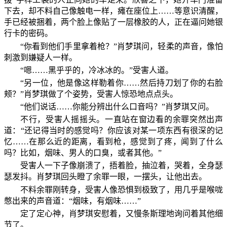
下去，却不料自己像触电一样，瘫在座位上……等意识清醒，
手已经被捆着，两个脸上像贴了一层橡胶的人，正在逼问她银
行卡的密码。
“你看到他们手里拿着枪？”肖梦琪问，轻柔的声音，像怕
刺激到嫌疑人一样。
“嗯……黑乎乎的，冷冰冰的。”受害人道。
“另一位，他是像这样勒着你……然后持刀划了你的右脸
颊？”肖梦琪做了个姿势，受害人惊恐地点点头。
“他们说话……你能分辨出什么口音吗？”肖梦琪又问。
不行，受害人摇摇头。一直站在窗边看的余罪突然出声
道：“还记得当时的感觉吗？你应该对某一项东西有很深的记
忆……在那么近的距离，看到枪，感觉到了疼，闻到了什么
吗？比如，烟味、男人的口臭，或者其他。”
受害人一下子像崩溃了，捂着脸，抽泣着，哭着，全身瑟
瑟发抖。肖梦琪回头瞪了余罪一眼，一摆头，让他出去。
不料余罪刚转身，受害人像恐惧到极致了，用几乎是喉咙
憋出来的声音道：“烟味，有烟味……”
定了定心神，肖梦琪安慰着，又慢条斯理地询问着其他细
节了。