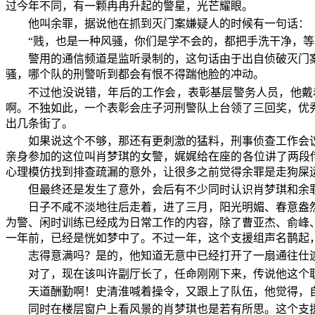
过今年不同，有一颗冉冉升起的警星，光芒耀眼。
他叫余罪，据说他在抓到灭门案嫌疑人的时候有一句话：
“贱，也是一种风骚，你们是学不会的，都把手洗干净，等
警用的通信频道是监听录制的，这句话由于出自侦破灭门
骚，哪个队的刑警听到都会有恨不得踹他脸的冲动。
不过他没说错，年后的工作会，表彰基层警务人员，他戴
啊。不独如此，一个表彰会庄子河刑警队上台领了三回奖，优
出几条街了。
如果说这个不够，那还有更刺激的猛料，刑事侦查工作会
亲身参加的这位叫肖梦琪的女警，娓娓给在座的各位讲了两段
心理模仿找到排查疏漏的意外，让很多之前觉得余罪是走狗屎
但最终还是发生了意外，会后有不少同时认识肖梦琪和余
日子不咸不淡地往后走着，进了三月，阳光明媚、春意盎
为警、闲时训练已经成为日常工作的内容，除了曹亚杰、俞峰
一年前，已经是恍如梦中了。不过一年，这个支援组声名鹊起
志得意满吗？是的，他知道无意中已经打开了一扇通往仕
对了，现在该叫许副厅长了，任命刚刚下来，传说他这个
天道酬勤啊！史清淮喊着操令，又跟上了队伍，他觉得，
同时在楼层窗户上看风景的肖梦琪也是若有所思。这个支