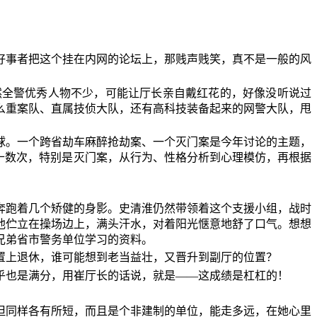
好事者把这个挂在内网的论坛上，那贱声贱笑，真不是一般的风
然全警优秀人物不少，可能让厅长亲自戴红花的，好像没听说过
么重案队、直属技侦大队，还有高科技装备起来的网警大队，甩
球。一个跨省劫车麻醉抢劫案、一个灭门案是今年讨论的主题，
十数次，特别是灭门案，从行为、性格分析到心理模仿，再根据
奔跑着几个矫健的身影。史清淮仍然带领着这个支援小组，战时
他伫立在操场边上，满头汗水，对着阳光惬意地舒了口气。想想
兄弟省市警务单位学习的资料。
置上退休，谁可能想到老当益壮，又晋升到副厅的位置？
乎也是满分，用崔厅长的话说，就是——这成绩是杠杠的！
但同样各有所短，而且是个非建制的单位，能走多远，在她心里