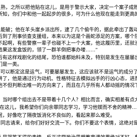
很熟，之所以把他贴在这儿，是用于警示大家，决定一个案子成
所知，你们中和他一起起步的很多，可为什么他现在能走到更高的
人能破；他在羊头崖乡派出所，逮了几个偷牛的，据此牵出了轰
后到了刑事侦查支援组，本来以为这是个画蛇添足的方案，哪个
不起啊，有些警察一辈子也碰不上一个大案，他这履历里，还就
结果这发盒饭的，领了一群羊倒把事办喽……”
后有这样戏剧化的结尾，恐怕谁都始料未及，特别是发生在屡屡
们是一类。
次，可以断定这是运气，可要屡屡发生，这应该就不是运气的成分
讲了，他是通过行为动机、性格特征去模拟凶手的行凶心态，进
他不但判断出唯一的方向来了，而且在几乎所有人都动摇的情况
。当时哪个组出去不是带着十几个人？相比而言，确实相差有点
贴在这儿，我希望你们向余罪同志学习，学习他锲而不舍的精神…
抿，好像吃了隔夜饭消化不良似的，看起来那么难受。
罪同志请来，给你们好好交流一下。你们不要这个表情，这绝对