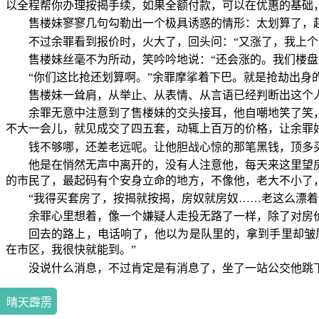
以全程帮你办理按揭手续，如果全额付款，可以在优惠的基础
售楼妹寥寥几句勾勒出一个极具诱惑的情形：太划算了，
不过余罪看到报价时，火大了，回头问：“又涨了，我上个
售楼妹丝毫不为所动，笑吟吟地说：“还会涨的。我们楼盘
“你们这比抢还划算啊。”余罪摩挲着下巴。就是抢劫出身
售楼妹一耸肩，从举止、从表情、从言语已经判断出这个
余罪无意中注意到了售楼妹的交头接耳，他自嘲地笑了笑
不大一会儿，就见成交了四五套，动辄上百万的价格，让余罪
钱不够哪，还差老远呢。让他胆战心惊的那笔黑钱，顶多
他是在悄然无声中离开的，没有人注意他，每天来这里望
的市民了，最起码有个安身立命的地方，不像他，老大不小了
“我得买套房了，按揭就按揭，房奴就房奴……老这么漂着
余罪心里想着，像一个嫌疑人走投无路了一样，除了对房
回去的路上，电话响了，他以为是队里的，拿到手里却皱
在市区，我很快就能到。”
没说什么消息，不过肯定是有消息了，坐了一站公交他跳
晴天霹雳