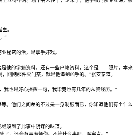
典型立得不对。场下有人传了，少来了，他学校刑侦专业课，被
堂皇。
。”
商业秘密的活，是拿手好戏。
这是他的学籍资料，还有一些户籍资料，这个是……照片，本来
啊，刚刚那件灭门案，就是他追到凶手的。”张安泰道。
，我也是好心提醒一句，我毕竟也有几年的从警经历。”
等等。他们之间差的不过是一身制服而已，你知道他们有个什么
已经嗅到了此事中阴谋的味道。
酬了，还会有事麻烦你。不管什么事吧，嘴牢点。”