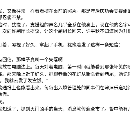
候，又像往常一样看看摆在桌前的照片。那是年后庆功会支援组
都忍俊不禁。
脸时，犹豫了。支援组的声名几乎全系在他身上，现在他的名字
一次向许副厅长提议，让这个副组长回来，许平秋不知道因为升
盯着，凝视了好久，拿起了手机，犹豫着发了这样一条短信：
有回信，那样子真叫一个失落啊……
就放在电脑边上。每天对着电脑，第一时间就能看到那张坏笑的
罪。那天晚上逛了好久，把柳巷街的花灯从街头看到巷尾，她记
，我就去发了发盒饭。”
奖通报上也能看出来。每每出入境管理处的同事们在津津乐道地
骄傲。
友。
就知道了，抓到灭门凶手的当天，消息就传遍全市了。警中能有