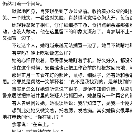
仍然打着一个问号。
默默地回身，肖梦琪坐到了办公桌前。收拾着办公桌的时
笑、一个贱笑，一看这对笑脸，肖梦琪就觉得心胸大开，每每
她轻轻拿起了相框，仔仔细细擦干净，食指点到余罪那张
动，也没人敢动，他在这里留下的印象太深刻了。肖梦琪不止
又搁置一边了。
不过这个人，她可越来越无法搁置一边了。她目不转睛地
有空吗？晚上吃顿饭怎么样？
她的心怦怦跳着，患得患失地盯着手机，好久好久，都没
也在这个时候，安嘉璐也正把工作台前的相框放回原地，
那是正月十五看花灯的照片，鼠标、细妹子，还有她和余
思。余罪总是粲然一笑解释着：“真不是我找到的，是羊找到的
事实是怎么样她道听途说了很多，即便不知道详情，从嘉
警察居然把掉进井里的嫌疑人给抓回来，她总是有一种莫名的
有人曾经问过她，她很淡地说：我早知道了，是我一个朋
想到此处她又微笑着，托着腮，发着痴。其实她确实很早
地打电话问他：“你在哪儿？”
余罪说：“在车上。”
她问：“武林镇的车上？”