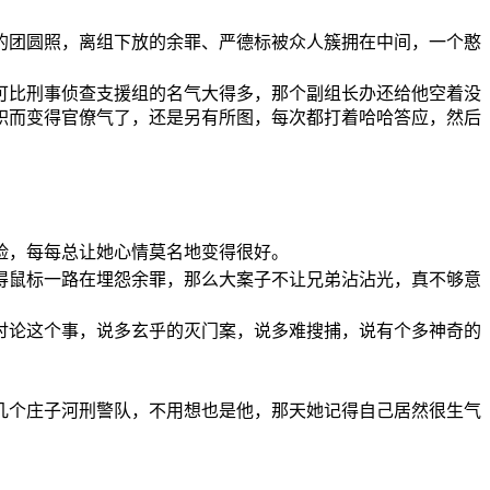
的团圆照，离组下放的余罪、严德标被众人簇拥在中间，一个憨
可比刑事侦查支援组的名气大得多，那个副组长办还给他空着没
职而变得官僚气了，还是另有所图，每次都打着哈哈答应，然后
脸，每每总让她心情莫名地变得很好。
得鼠标一路在埋怨余罪，那么大案子不让兄弟沾沾光，真不够意
讨论这个事，说多玄乎的灭门案，说多难搜捕，说有个多神奇的
几个庄子河刑警队，不用想也是他，那天她记得自己居然很生气