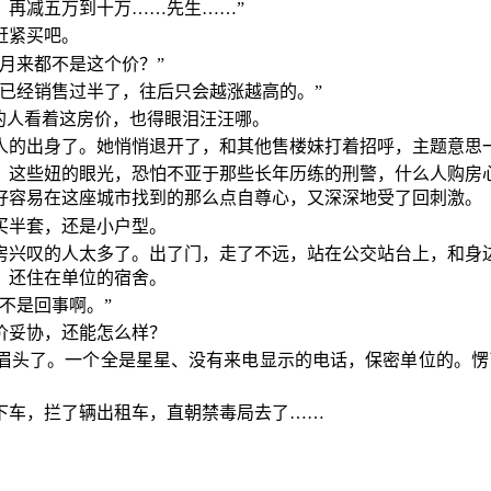
，再减五万到十万……先生……”
赶紧买吧。
月来都不是这个价？”
已经销售过半了，往后只会越涨越高的。”
的人看着这房价，也得眼泪汪汪哪。
人的出身了。她悄悄退开了，和其他售楼妹打着招呼，主题意思
，这些妞的眼光，恐怕不亚于那些长年历练的刑警，什么人购房
好容易在这座城市找到的那么点自尊心，又深深地受了回刺激。
买半套，还是小户型。
房兴叹的人太多了。出了门，走了不远，站在公交站台上，和身
，还住在单位的宿舍。
不是回事啊。”
价妥协，还能怎么样？
眉头了。一个全是星星、没有来电显示的电话，保密单位的。愣
下车，拦了辆出租车，直朝禁毒局去了……