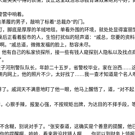
人是哭笑不得的表情，反正这堂政治思想教育课效果绝对不好，
警营中响着。
装革履的男子，敲响了标着“总裁办”的门。
灯，脚底是厚厚的羊绒地毯，单看外围的环境，就处处显得富丽
后正看着股市的人，生怕打扰似的轻声道：“戚总，您要的资料
啊。”戚总道，微微发福的脸上，愁容未尽。
道。他有自己的私家侦探所，接一些有钱人窥探别人隐私以及找点
了。
庄子河刑警队队长，年龄二十五岁，省警校毕业，家在汾西……
察内网上，他的照片不少，太好找了……我一查才知道是个名人
界了。戚润天不满意地盯了他一眼，他马上醒悟了，道，“对不起
。
样，心狠手辣，报复心强，不按规矩出牌，为达目的不择手段，
也不含糊，别说对手了。”张安泰道，这确实是个善意的提醒，他
谢你的提醒啊，哈哈，看来我没找错人啊……你可以到财务上领报