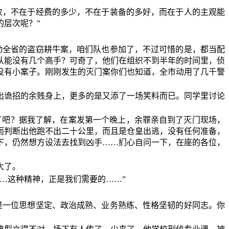
败，不在于经费的多少，不在于装备的多好，而在于人的主观能
层次呢？”
动全省的盗窃耕牛案，咱们队也参加了，不过可惜的是，都当配
队能没有几个高手？可奇了，他们在组织不到半年的时间里，侦
没有小案子。刚刚发生的灭门案你们也知道，全市动用了几千警
出诡招的余贱身上，更多的是又添了一场笑料而已。同学里讨论
了吧？据我了解，在案发第一个晚上，余罪亲自到了灭门现场，
而判断出他跑不出二十公里，而且是仓皇出逃，没有任何准备，
下，仍然想方设法去找到凶手……扪心自问一下，在座的各位，
大了。
…这种精神，正是我们需要的……”
是一位思想坚定、政治成熟、业务熟练、性格坚韧的好同志。你