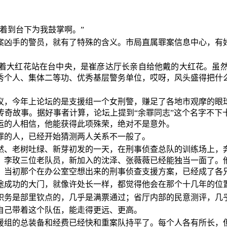
着到台下为我鼓掌啊。”
案凶手的警员，就有了特殊的含义。市局直属罪案信息中心，有
着大红花站在台中央，是崔彦达厅长亲自给他戴的大红花。虽
秀个人、集体二等功、优秀基层警务单位，哎呀，风头盛得把什
议，今年上论坛的是支援组一个女刑警，赚足了各地市观摩的眼
传奇故事。据好事者计算，论坛上提到“余罪同志”这个名字不下
运的人相信，他能获得此项殊荣，绝对不是意外。
罪的人，已经开始猜测两人关系不一般了。
然、老树吐绿、新芽初发的一天，在刑事侦查总队的训练场上，
、李玫三位老队员，新加入的沈泽、张薇薇已经能独当一面了。
，当初那个在办公室空想出来的刑事侦查支援方案，已经成了各
途成功的大门，就像许处长一样，都觉得他会在那个十几年的位
职务是部里钦点的，几乎是满票通过；省厅内部的民意测评，几
自己带着这个队伍，能走得更远、更高。
援组的总装备和经费已经快和重案队持平了。每个人各有所长，