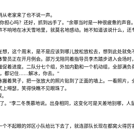
悄从老家来了也不说一声。
你担心吗？还好，抓到凶手了。”余罪当时是一种很疲惫的声音
声不响地在冰天雪地里，就莫名地感动。她不知道该说什么，还
在想，这个周末，是不是应该到哪儿放松放松去，想到此处就免
体警员正在开月例会。邵万戈陪同着指导员李杰踏步进入会场时
催促着进度。二队分七个组，外加内勤和一个机动组，全部满负
，都记住……解冰，你去。”
冰搬着凳子，把一张放大的照片贴到了正面的墙上。一看照片，
式上嘚瑟，笑得快瞧不见眼珠了。
深。
队了。”李二冬羡慕地说。出身相同，这变化可是天差地别哪，人
一个不起眼的郊区小队给比下去了，就连邵队长现在都窝火得厉