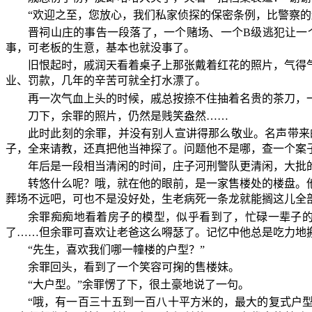
“欢迎之至，您放心，我们私家侦探的保密条例，比警察的
晋祠山庄的事告一段落了，一个赌场、一个B级逃犯让一
事，可老板的生意，基本也就没事了。
旧恨起时，戚润天看着桌子上那张戴着红花的照片，气得
业、罚款，几年的辛苦可就全打水漂了。
再一次气血上头的时候，戚总按捺不住抽着名贵的茶刀，
刀下，余罪的照片，仍然是贱笑盎然……
此时此刻的余罪，并没有别人宣讲得那么敬业。名声带来
子，全来请教，还真把他当神探了。问题他不是哪，查一个案
年后是一段相当清闲的时间，庄子河刑警队更清闲，大批
转悠什么呢？哦，就在他的眼前，是一家售楼处的楼盘。
葬场不远吧，可也不是没好处，生老病死一条龙就能搁这儿全
余罪痴痴地看着房子的模型，似乎看到了，忙碌一辈子
了……但余罪可喜欢让老爸这么嘚瑟了。记忆中他总是吃力地
“先生，喜欢我们哪一幢楼的户型？”
余罪回头，看到了一个笑容可掬的售楼妹。
“大户型。”余罪愣了下，很土豪地说了一句。
“哦，有一百三十五到一百八十平方米的，最大的复式户