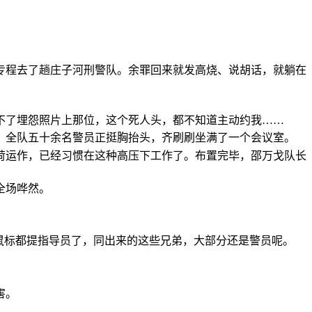
。
专程去了趟庄子河刑警队。余罪回来就发高烧、说胡话，就躺在
不了埋怨照片上那位，这个死人头，都不知道主动约我……
，全队五十余名警员正挺胸抬头，齐刷刷坐满了一个会议室。
荷运作，已经习惯在这种高压下工作了。布置完毕，邵万戈队长
全场哗然。
鼠标都提指导员了，同出来的这些兄弟，大部分还是警员呢。
害。