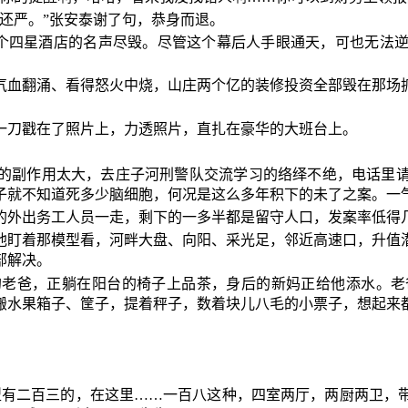
还严。”张安泰谢了句，恭身而退。
个四星酒店的名声尽毁。尽管这个幕后人手眼通天，可也无法
气血翻涌、看得怒火中烧，山庄两个亿的装修投资全部毁在那场
一刀戳在了照片上，力透照片，直扎在豪华的大班台上。
的副作用太大，去庄子河刑警队交流学习的络绎不绝，电话里
子就不知道死多少脑细胞，何况是这么多年积下的未了之案。一
的外出务工人员一走，剩下的一多半都是留守人口，发案率低得
他盯着那模型看，河畔大盘、向阳、采光足，邻近高速口，升值
部解决。
的老爸，正躺在阳台的椅子上品茶，身后的新妈正给他添水。老
搬水果箱子、筐子，提着秤子，数着块儿八毛的小票子，想起来
型有二百三的，在这里……一百八这种，四室两厅，两厨两卫，