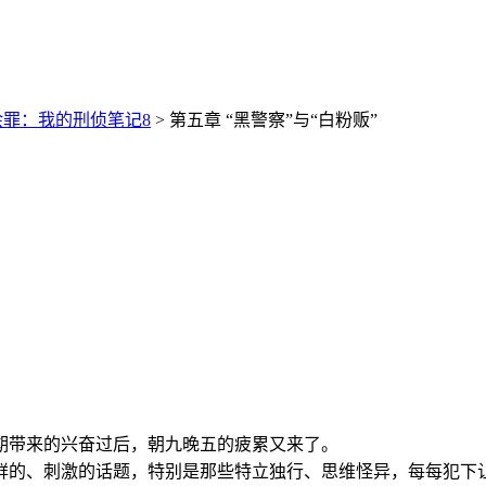
余罪：我的刑侦笔记8
> 第五章 “黑警察”与“白粉贩”
期带来的兴奋过后，朝九晚五的疲累又来了。
鲜的、刺激的话题，特别是那些特立独行、思维怪异，每每犯下