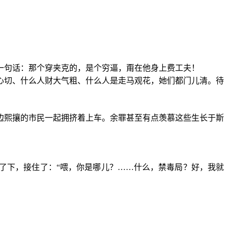
一句话：那个穿夹克的，是个穷逼，甭在他身上费工夫！
心切、什么人财大气粗、什么人是走马观花，她们都门儿清。待
边熙攘的市民一起拥挤着上车。余罪甚至有点羡慕这些生长于斯
了下，接住了：“喂，你是哪儿？……什么，禁毒局？好，我就