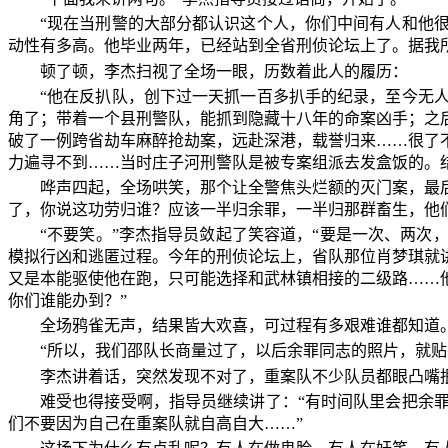
“现在当刑警的大部分都认识这个人，你们中间有人和他
动性有多高。他毕业两年，已经站到全省刑侦论坛上了。据我
顿了顿，李杰扫视了全场一眼，历数着此人的履历：
“他在反扒队，创下过一天抓一百多扒手的纪录，至今无
角了；带着一个县刑警队，能抓到隐藏十八年的命案凶手；之
破了一例跨省劫车麻醉抢劫案，远赴深港，载誉归来……很了
力遍寻不到……当时庄子河刑警队是被专案组派去发盒饭的。
哗声四起，全场哄笑，那个让全警焦头烂额的灭门案，最
了，你说这功劳归谁？应该一半归余罪，一半归那群畜生，他
“不要笑。”李杰指导员敛起了笑容道，“要是一次、两
模拟行凶和逃匿过程。今年的刑侦论坛上，省队那位肖梦琪就
又是本能驱使他在跑，只可能选择和武林镇相接的二级路……
你们谁能办到？”
全场鸦雀无声，结果皆大欢喜，可过程有多艰难谁都知道
“所以，我们邵队长商量过了，以后余罪同志的照片，就
李杰讲着话，突然发现不对了，重案队不少队员都眼凸嘴
难受也得接受啊，指导员继续讲了：“有时间队里会把余
们不要因为自己在重案队就自高自大……”