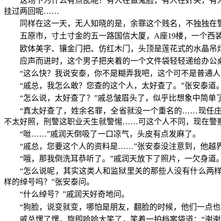
这场下为什么有点乱呢？有人在做鬼脸，有人在奸笑，有
挂过两回呢……
同样在这一天，无人知晓的是，余罪这个贱名，不独独在
五原市，寸土寸金的五一路国信大厦，A座19楼，一个西
欧体美字、镶金门把、仿红木门，头顶是莲花式的水晶吊
应声而进时，这个男子把夹着的一个文件袋轻轻递给办公桌
“这么快？我说安泰，你不是糊弄我吧，这个可不是普通人
“戚总，我怎么敢？您查的这个人，太好查了。”张安泰
“怎么说，太好查了？”戚总皱眉头了，似乎比想象中简单
“真太好查了，姓余名罪，全省就没一个重名的……现任
不太好照，刑警这职业天生就警惕……可这个人不同，现在警
“咝……”戚润天倒吸了一口凉气，头皮有点发麻了。
“戚总，您要这个人的资料是……”张安泰没注意到，他越
“哦，那我倒洗耳恭听了。”戚润天放下了照片，一欠身道
“怎么说呢，其实这类人和监狱里关的那些人没有什么两
样的绰号吗？”张安泰问。
“什么绰号？”戚润天好奇地问。
“狗脸，说变就变，哪怕是朋友，翻脸的时候，他们一点
戚总愣了愣，旋即哈哈大笑了，笑着一拍档案袋道：“谢