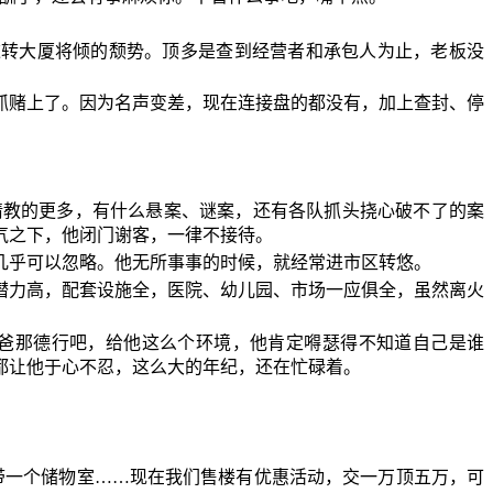
逆转大厦将倾的颓势。顶多是查到经营者和承包人为止，老板没
抓赌上了。因为名声变差，现在连接盘的都没有，加上查封、停
请教的更多，有什么悬案、谜案，还有各队抓头挠心破不了的案
气之下，他闭门谢客，一律不接待。
几乎可以忽略。他无所事事的时候，就经常进市区转悠。
潜力高，配套设施全，医院、幼儿园、市场一应俱全，虽然离火
爸那德行吧，给他这么个环境，他肯定嘚瑟得不知道自己是谁
都让他于心不忍，这么大的年纪，还在忙碌着。
带一个储物室……现在我们售楼有优惠活动，交一万顶五万，可