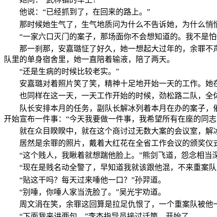
他说：“已经抓到了，在回来的路上。”
那时候她生气了，生气地质问为什么不告诉她，为什么悄
“一家六口灭门的案子，那场面你不会想知道的。我不是怕
那一刹那，安嘉璐怔了好久，她一想起大过年的，余罪不
队里的单身宿舍里，她一直陪着输液，陪了两天。
“还是生病的时候比较老实。”
安嘉璐对着照片笑了笑，精神十足地开始一天的工作。她
也同样在这一天，一天工作开始的时候，劲松路二队，全
队长安排本月的任务，副队长解冰列着本月在办的案子，
开始宣布一件事：“今天我要做一件事，我希望所有在座的同志
就在众目睽睽中，就在这个商讨过无数大案的会议室，解
居然是余罪的照片，戴着大红花在全省工作会议的颁奖仪
“这个贱人，我瞅着就想踹他脸上。”熊剑飞道，怨念相当
“现在是贱名动全警了，早知道我就该跟他混，不来重案
“贴这干吗？每天过来唾他一口？”孙羿道。
“别唾，你唾人家当洗脸了。”吴光宇劝道。
周文涓在笑，余罪这回算是拉足仇恨了，一个重案队被他
“下面我来讲两句。”李杰指导员接过话筒，开始了。