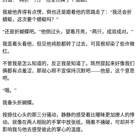
我被他弄得有点愣，倒也还是跟着他的思路走了：“我还会折
蜻蜓，这次要个蜻蜓吗？”
“还是折蝴蝶吧。”他侧过头，望着月亮，“两只，成双成对。”
我歪着头看他，但见他将脸都转了过去，可耳根却染了些许微
红。
不管我是怎么知道的，反正我是知道了。既然提起来好像我们
俩都有点羞涩，那就心照不宣保持沉默吧——他是，这个意思
吧。
“哦。”
我垂头折蝴蝶。
按捺住心头的那三分骚动，静静的感受着比暧昧更加撩人的悸
动。就像在两人相贴的手掌中放张纸，隔着不捅破，可却并不
影响我与他去感受彼此的掌心的温度。