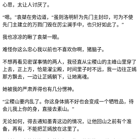
心思，太让人讨厌了。
“嗯。”袁桀在旁边道，“虽则洛明轩为先门主封印，可为不使
先门主建立的万戮门毁在厉尘澜手中，也只好如此了。”
我也凉凉的瞅了袁桀一眼。
难怪你这么忠心我以前也不喜欢你啊，猪脑子。
不想再看见密谋事情的两人，我径直从尘稷山的主峰山里穿了
上去，正上方，恰是濯尘殿，时间里子时不远，我一边往芷嫣
那方飘去，一边让芷嫣躺下，让她离魂。
她被我的严肃弄得也有几分愣神。
“尘稷山要内乱了。你这身体搞不好也会变成一个牺牲品，待
会儿我上你的身，直接去素山。”
无论如何，得去通知墨青这边的情况，让他回山之前有个准
备，再有，不能把芷嫣放在这里了。