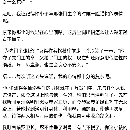
耍什么花样。”
是吧，我还记得你小子拿那张门主令的时候一脸错愕的表情
呢。
原来你那个时候是在心里嘀咕，这厉尘澜出招怎么让人越来越
看不懂了。
“为先门主烧纸？”袁桀杵着拐杖往前走，冷冷笑了一声，“他
夺了先门主的命，又抢了门主的权，现在却还好意思假惺惺的
烧纸，哼，厉尘澜，也是会良心不安么。”
唔……每次听这老头说话，我的心情都十分的复杂呢。
“厉尘澜将金仙洛明轩的身体藏在了万戮门中，未与任何人说
过位置，如今这世上能与他一斗的，恐怕只有洛明轩了。先前
我听闻复活洛明轩需要琴家血脉，而今琴家琴芷嫣正巧在无恶
殿上，若能找到洛明轩身体，利用琴芷嫣的血，使他再次复
活，待得两人相斗，两败俱伤，你我自可坐收渔翁之利。”
我盯着暗罗卫长，忍不住垂了嘴角，有点不悦了，你这小孩的