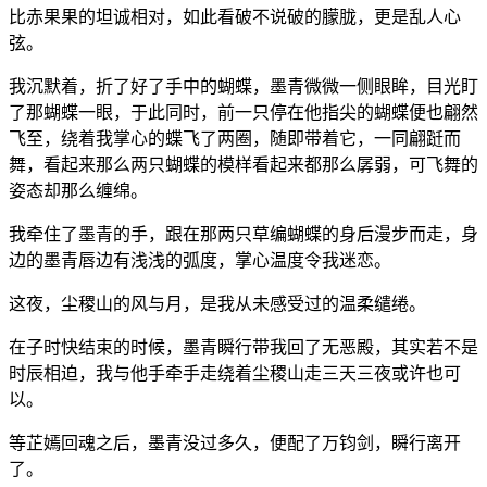
比赤果果的坦诚相对，如此看破不说破的朦胧，更是乱人心
弦。
我沉默着，折了好了手中的蝴蝶，墨青微微一侧眼眸，目光盯
了那蝴蝶一眼，于此同时，前一只停在他指尖的蝴蝶便也翩然
飞至，绕着我掌心的蝶飞了两圈，随即带着它，一同翩跹而
舞，看起来那么两只蝴蝶的模样看起来都那么孱弱，可飞舞的
姿态却那么缠绵。
我牵住了墨青的手，跟在那两只草编蝴蝶的身后漫步而走，身
边的墨青唇边有浅浅的弧度，掌心温度令我迷恋。
这夜，尘稷山的风与月，是我从未感受过的温柔缱绻。
在子时快结束的时候，墨青瞬行带我回了无恶殿，其实若不是
时辰相迫，我与他手牵手走绕着尘稷山走三天三夜或许也可
以。
等芷嫣回魂之后，墨青没过多久，便配了万钧剑，瞬行离开
了。