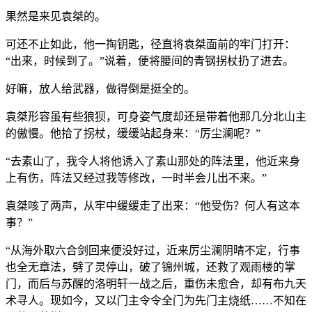
果然是来见袁桀的。
可还不止如此，他一掏钥匙，径直将袁桀面前的牢门打开：
“出来，时候到了。”说着，便将腰间的青钢拐杖扔了进去。
好嘛，放人给武器，做得倒是挺全的。
袁桀形容虽有些狼狈，可身姿气度却还是带着他那几分北山主
的傲慢。他拾了拐杖，缓缓站起身来：“厉尘澜呢？”
“去素山了，我令人将他诱入了素山那处的阵法里，他近来身
上有伤，阵法又经过我等修改，一时半会儿出不来。”
袁桀咳了两声，从牢中缓缓走了出来：“他受伤？何人有这本
事？”
“从海外取六合剑回来便没好过，近来厉尘澜阴晴不定，行事
也全无章法，劈了灵停山，破了锦州城，还救了观雨楼的掌
门，而后与苏醒的洛明轩一战之后，重伤未愈合，却有布九天
术寻人。现如今，又以门主令令全门为先门主烧纸……不知在