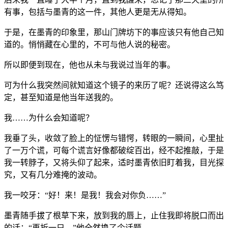
有事，包括与墨青的这一件，其他人更是无从得知。
于是，在墨青的印象里，那山门牌坊下的事应该只有他自己知
道的。悄悄藏在心里的，不可与他人说的秘密。
所以即便到现在，他也从未与我说过当年的事。
可为什么我突然间就知道这个镜子的来历了呢？还说得这么笃
定，甚至知道是他当年送我的。
我……为什么会知道呢？
我垂了头，收敛了脸上的怔愣与错愕，转眼的一瞬间，心里扯
了一万个谎，可每个谎言好像都破绽百出，经不起推敲，于是
我一转脖子，又将头仰了起来，适时墨青依旧盯着我，目光探
究，又有几分难掩的波动。
我一咬牙：“好！来！是我！我会对你负……”
墨青随手拔了根草下来，放到我的唇上，止住我即将脱口而出
的话：“再折一只。”他全然换了个话题。