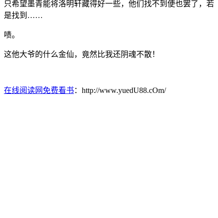
只希望墨青能将洛明轩藏得好一些，他们找不到便也罢了，若
是找到……
啧。
这他大爷的什么金仙，竟然比我还阴魂不散！
在线阅读网免费看书
：http://www.yuedU88.cOm/