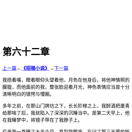
第六十二章
上一篇
←
《招摇小说》
→
下一篇
我捂着嘴，瞪着眼仰头望着他，月色在他身后，将他神情照的
朦胧，而他面前的我，整张脸迎着月光，神色表情应当是十分
清晰明白的错愕与懵圈。
多年之前，在那山门牌坊之下，长长阶梯之上，我醉酒把墨青
给那啥了后，我就陷入了深深的沉睡当中。是第二天早上，他
在我睡梦中，将镜子带在了我脖子上。
后来我一直睡了大半个月，直到我醒来，忘记了那三天里的所