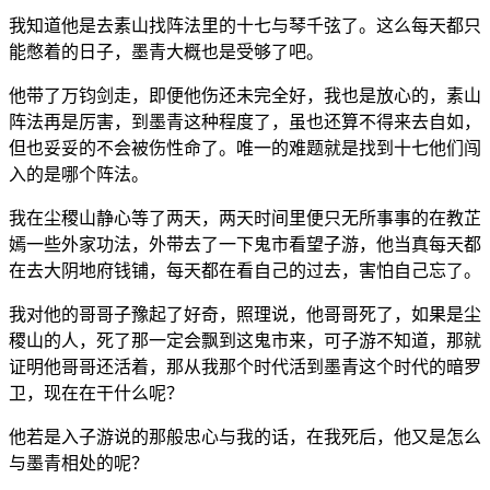
我知道他是去素山找阵法里的十七与琴千弦了。这么每天都只
能憋着的日子，墨青大概也是受够了吧。
他带了万钧剑走，即便他伤还未完全好，我也是放心的，素山
阵法再是厉害，到墨青这种程度了，虽也还算不得来去自如，
但也妥妥的不会被伤性命了。唯一的难题就是找到十七他们闯
入的是哪个阵法。
我在尘稷山静心等了两天，两天时间里便只无所事事的在教芷
嫣一些外家功法，外带去了一下鬼市看望子游，他当真每天都
在去大阴地府钱铺，每天都在看自己的过去，害怕自己忘了。
我对他的哥哥子豫起了好奇，照理说，他哥哥死了，如果是尘
稷山的人，死了那一定会飘到这鬼市来，可子游不知道，那就
证明他哥哥还活着，那从我那个时代活到墨青这个时代的暗罗
卫，现在在干什么呢？
他若是入子游说的那般忠心与我的话，在我死后，他又是怎么
与墨青相处的呢？