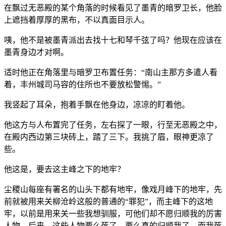
在飘过无恶殿的某个角落的时候看见了墨青的暗罗卫长，他脸
上遮挡着厚厚的黑布，不以真面目示人。
咦，他不是被墨青派出去找十七和琴千弦了吗？他现在应该在
墨青身边才对啊。
适时他正在角落里与暗罗卫布置任务：“南山主那方多遣人看
着，丰州城司马容的住所也不要放松警惕。”
我竖起了耳朵，抱着手飘在他身边，凉凉的盯着他。
他这方与人布置完了任务，左右探了一眼，行至无恶殿之中，
在殿内西边第三块砖上，踏了三下。我挑了眉，眼神更凉了
些。
他这是，要去这主峰之下的地牢？
尘稷山每座有署名的山头下都有地牢，像戏月峰下的地牢，先
前就被用来关柳沧岭这般的普通的“罪犯”，而主峰下的这地
牢，以前是用来关一些我想驯服，可他们却不愿归顺我的厉害
人物，后来，这些人物要么死了，要么真的归顺我了，而我死