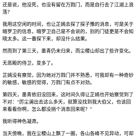
还是说，他没死，也没有留在万戮门，而是自行去了江湖上浪
荡？
我用这空闲的时间，也让芷嫣去探了探子豫的消息，可是关于
暗罗卫的信息，暗罗卫自己是不会说的，别的门徒更是不会知
晓太多。这一番探下来，却没什么结果。
然而到了第三天，墨青仍未归来，而尘稷山却出了些许变化。
无恶殿的侍卫，变多了。
芷嫣没有察觉，因为她对万戮门并不熟悉，可我却有一种奇妙
的敏感，敏感的觉得，万戮门有点不对劲。
第四天，墨青依旧没回来，这时间久得让芷嫣也开始察觉到了
不对：“厉尘澜出去这么多天，就算没找到我大伯父，也该回
来看看你啊，怎么都没捎个消息回来呢？”
我听得神色凝肃。
当天傍晚，我在尘稷山上飘了一圈，各山各峰不见异动，可却