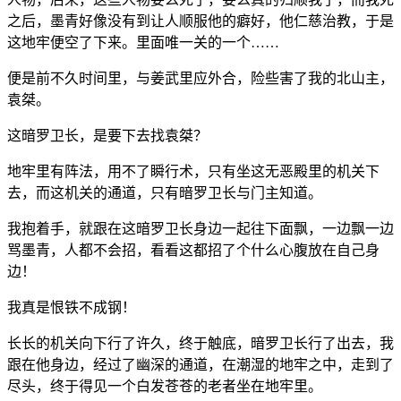
之后，墨青好像没有到让人顺服他的癖好，他仁慈治教，于是
这地牢便空了下来。里面唯一关的一个……
便是前不久时间里，与姜武里应外合，险些害了我的北山主，
袁桀。
这暗罗卫长，是要下去找袁桀？
地牢里有阵法，用不了瞬行术，只有坐这无恶殿里的机关下
去，而这机关的通道，只有暗罗卫长与门主知道。
我抱着手，就跟在这暗罗卫长身边一起往下面飘，一边飘一边
骂墨青，人都不会招，看看这都招了个什么心腹放在自己身
边！
我真是恨铁不成钢！
长长的机关向下行了许久，终于触底，暗罗卫长行了出去，我
跟在他身边，经过了幽深的通道，在潮湿的地牢之中，走到了
尽头，终于得见一个白发苍苍的老者坐在地牢里。