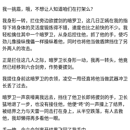
我一挑眉，哦，不想让人知道咱们在打架么？
我身形一转，拦住旁边欲拔剑的暗罗卫，这几日芷嫣在我的指
导下将身体的灵活度锻炼得不错，速度也比之前快的不少。我
轻松擒住其中一个暗罗卫，从身后控住他，抓了他的手，使巧
劲儿像操纵傀儡一样操纵着他，同时也将他当做盾牌挡住了另
外两人的攻击。
正是拦住这几人之际，暗罗卫长身形一动，我再一转头，他竟
然已经移到六合剑旁，作势要拔剑。
我提住身前这暗罗卫的衣领，凌空一甩径直将他当做武器冲卫
长丢了过去。
暗罗卫一声哀嚎离我远去，挡住了他卫长即将拔剑的手，卫长
猛地退了一步，也没有接住他，他便“咚”的一声撞上了结界，
被结界之力与天雷一同击打在身上，从半空跌落，有人去救
他，我却懒得再多看他一眼。
手一伸，令六合剑离开结界飞回了我手中。