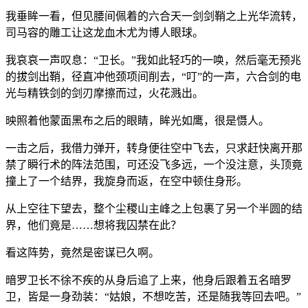
我垂眸一看，但见腰间佩着的六合天一剑剑鞘之上光华流转，
司马容的雕工让这龙血木尤为博人眼球。
我哀哀一声叹息：“卫长。”我如此轻巧的一唤，然后毫无预兆
的拔剑出鞘，径直冲他颈项间削去，“叮”的一声，六合剑的电
光与精铁剑的剑刃摩擦而过，火花溅出。
映照着他蒙面黑布之后的眼睛，眸光如鹰，很是慑人。
一击之后，我借力弹开，转身便往空中飞去，只求赶快离开那
禁了瞬行术的阵法范围，可还没飞多远，一个没注意，头顶竟
撞上了一个结界，我旋身而返，在空中顿住身形。
从上空往下望去，整个尘稷山主峰之上包裹了另一个半圆的结
界，他们竟是……想将我囚禁在此？
看这阵势，竟然是密谋已久啊。
暗罗卫长不徐不疾的从身后追了上来，他身后跟着五名暗罗
卫，皆是一身劲装：“姑娘，不想吃苦，还是随我等回去吧。”