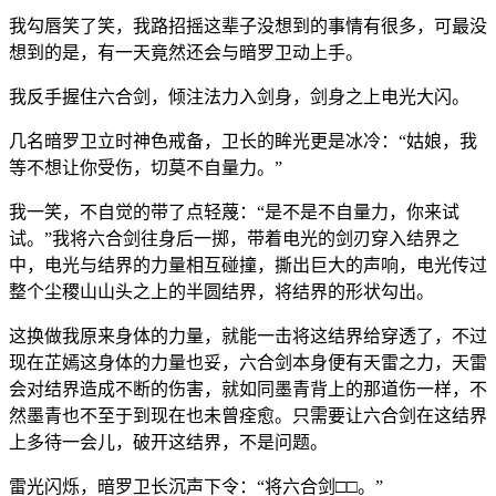
我勾唇笑了笑，我路招摇这辈子没想到的事情有很多，可最没
想到的是，有一天竟然还会与暗罗卫动上手。
我反手握住六合剑，倾注法力入剑身，剑身之上电光大闪。
几名暗罗卫立时神色戒备，卫长的眸光更是冰冷：“姑娘，我
等不想让你受伤，切莫不自量力。”
我一笑，不自觉的带了点轻蔑：“是不是不自量力，你来试
试。”我将六合剑往身后一掷，带着电光的剑刃穿入结界之
中，电光与结界的力量相互碰撞，撕出巨大的声响，电光传过
整个尘稷山山头之上的半圆结界，将结界的形状勾出。
这换做我原来身体的力量，就能一击将这结界给穿透了，不过
现在芷嫣这身体的力量也妥，六合剑本身便有天雷之力，天雷
会对结界造成不断的伤害，就如同墨青背上的那道伤一样，不
然墨青也不至于到现在也未曾痊愈。只需要让六合剑在这结界
上多待一会儿，破开这结界，不是问题。
雷光闪烁，暗罗卫长沉声下令：“将六合剑□□。”