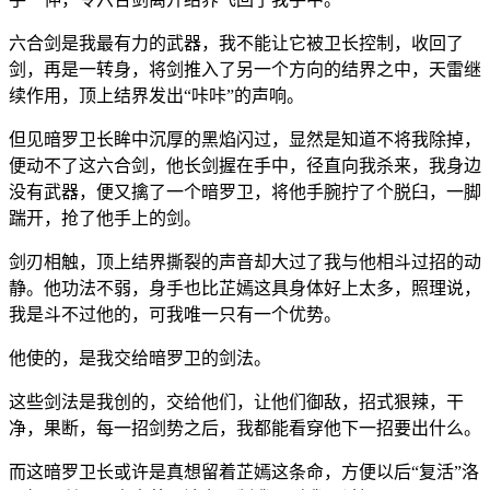
六合剑是我最有力的武器，我不能让它被卫长控制，收回了
剑，再是一转身，将剑推入了另一个方向的结界之中，天雷继
续作用，顶上结界发出“咔咔”的声响。
但见暗罗卫长眸中沉厚的黑焰闪过，显然是知道不将我除掉，
便动不了这六合剑，他长剑握在手中，径直向我杀来，我身边
没有武器，便又擒了一个暗罗卫，将他手腕拧了个脱臼，一脚
踹开，抢了他手上的剑。
剑刃相触，顶上结界撕裂的声音却大过了我与他相斗过招的动
静。他功法不弱，身手也比芷嫣这具身体好上太多，照理说，
我是斗不过他的，可我唯一只有一个优势。
他使的，是我交给暗罗卫的剑法。
这些剑法是我创的，交给他们，让他们御敌，招式狠辣，干
净，果断，每一招剑势之后，我都能看穿他下一招要出什么。
而这暗罗卫长或许是真想留着芷嫣这条命，方便以后“复活”洛