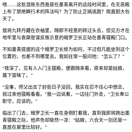
啧……这些混账东西竟是在墨青离开的这段时间里，在无恶殿
上布了禁绝瞬行术的阵法吗？为了防止芷嫣逃跑？简直胆大包
天了。
我将九转丹藏在衣袖里，随即不经意的转过头去，但见方才在
地牢里与袁桀密谋反叛示意的暗罗卫长正站在墨青寝殿门口。
不知墨青提拔的这个暗罗卫长修为如何，不过但凡能坐到这个
位置的，也差不到哪里去。我如往常一般问他：“怎么了？”
“夜深了，见有人入门主寝殿，便跟随来看，原来却是姑娘，
属下冒昧了。”
“没事，师父出去了好些日子没回，我实在忍不住心中想念，
就过来他寝殿看看。”我一边说着，一边往门外走，“卫长奉公
职守，应该的。”
临出了门去，暗罗卫长一直在身侧盯着我，直到我即将跨出墨
青寝殿之际，他声色却陡然一凉：“姑娘，六合天一剑还是一
直放在屋里比较好。”