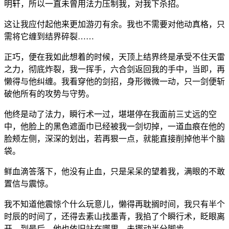
明轩，所以一直未曾用法力压制我，对我下杀招。
这让我应付起他来更加游刃有余。我也不需要对他动真格，只
需将它缠到结界碎裂……
正巧，便在我如此想着的时候，天顶上结界终是承受不住天雷
之力，彻底炸裂，我一挥手，六合剑返回我的手中，当即，再
懒得与他纠缠。我看穿他的剑招，身形微微一动，只一剑便斩
破他所有的攻势与守势。
他终是动了法力，瞬行术一过，堪堪停在我面前三丈远的空
中，他脸上的黑色遮面巾已经被我一剑切掉，一道血痕在他的
脸颊左侧，深深的划出，若再狠一点，就能直接削掉他半个脑
袋。
鲜血滴答落下，他没有止血，只是呆呆的望着我，满眼的不敢
置信与震惊。
我不知道他震惊个什么玩意儿，懒得再耽搁时间，我只有半个
时辰的时间了，还得去素山找墨青，我掐了个瞬行术，眨眼离
开，到最后，他也依旧站在哪里，未挪动半分脚步。