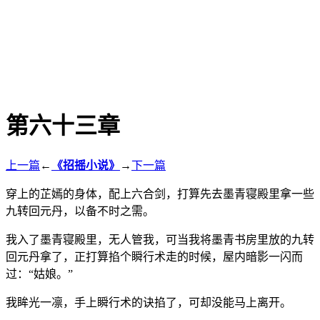
第六十三章
上一篇
←
《招摇小说》
→
下一篇
穿上的芷嫣的身体，配上六合剑，打算先去墨青寝殿里拿一些
九转回元丹，以备不时之需。
我入了墨青寝殿里，无人管我，可当我将墨青书房里放的九转
回元丹拿了，正打算掐个瞬行术走的时候，屋内暗影一闪而
过：“姑娘。”
我眸光一凛，手上瞬行术的诀掐了，可却没能马上离开。