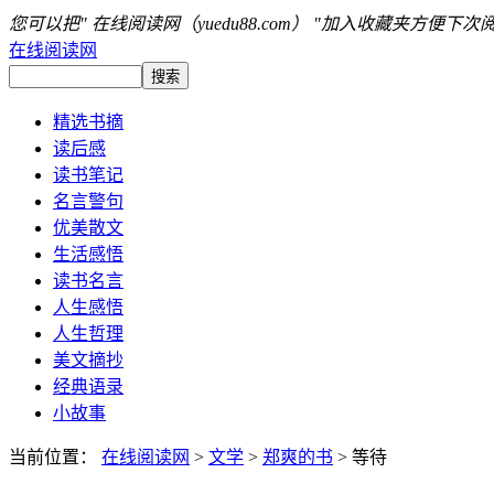
您可以把" 在线阅读网（yuedu88.com） "加入收藏夹方便下次
在线阅读网
精选书摘
读后感
读书笔记
名言警句
优美散文
生活感悟
读书名言
人生感悟
人生哲理
美文摘抄
经典语录
小故事
当前位置：
在线阅读网
>
文学
>
郑爽的书
> 等待