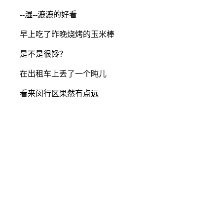
--湿--漉漉的好看
早上吃了昨晚烧烤的玉米棒
是不是很馋？
在出租车上丢了一个盹儿
看来闵行区果然有点远