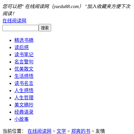
您可以把" 在线阅读网（yuedu88.com） "加入收藏夹方便下次
阅读！
在线阅读网
精选书摘
读后感
读书笔记
名言警句
优美散文
生活感悟
读书名言
人生感悟
人生哲理
美文摘抄
经典语录
小故事
当前位置：
在线阅读网
>
文学
>
郑爽的书
> 友情