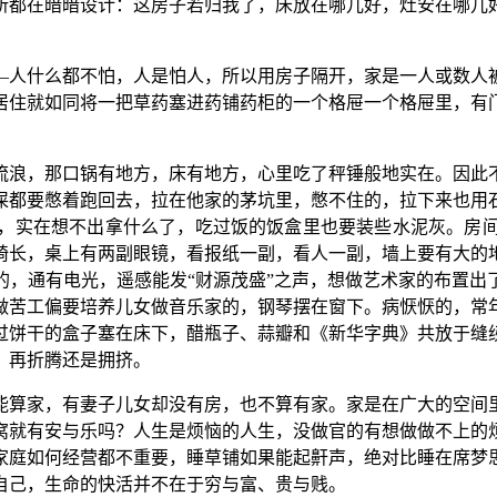
所都在暗暗设计：这房子若归我了，床放在哪儿好，灶安在哪儿
—人什么都不怕，人是怕人，所以用房子隔开，家是一人或数人
居住就如同将一把草药塞进药铺药柜的一个格屉一个格屉里，有
流浪，那口锅有地方，床有地方，心里吃了秤锤般地实在。因此
屎都要憋着跑回去，拉在他家的茅坑里，憋不住的，拉下来也用
，实在想不出拿什么了，吃过饭的饭盒里也要装些水泥灰。房
椅长，桌上有两副眼镜，看报纸一副，看人一副，墙上要有大的
的，通有电光，遥感能发“财源茂盛”之声，想做艺术家的布置出
做苦工偏要培养儿女做音乐家的，钢琴摆在窗下。病恹恹的，常
过饼干的盒子塞在床下，醋瓶子、蒜瓣和《新华字典》共放于缝
，再折腾还是拥挤。
能算家，有妻子儿女却没有房，也不算有家。家是在广大的空间
窝就有安与乐吗？人生是烦恼的人生，没做官的有想做做不上的
家庭如何经营都不重要，睡草铺如果能起鼾声，绝对比睡在席梦
自己，生命的快活并不在于穷与富、贵与贱。