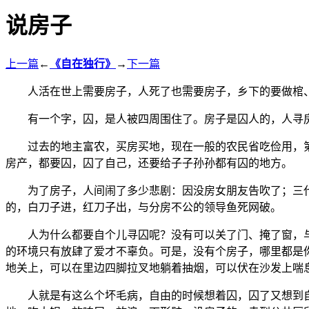
说房子
上一篇
←
《自在独行》
→
下一篇
人活在世上需要房子，人死了也需要房子，乡下的要做棺
有一个字，囚，是人被四周围住了。房子是囚人的，人寻
过去的地主富农，买房买地，现在一般的农民省吃俭用，
房产，都要囚，囚了自己，还要给子子孙孙都有囚的地方。
为了房子，人间闹了多少悲剧：因没房女朋友告吹了；三
的，白刀子进，红刀子出，与分房不公的领导鱼死网破。
人为什么都要自个儿寻囚呢？没有可以关了门、掩了窗，
的环境只有放肆了爱才不辜负。可是，没有个房子，哪里都是
地关上，可以在里边四脚拉叉地躺着抽烟，可以伏在沙发上喘
人就是有这么个坏毛病，自由的时候想着囚，囚了又想到