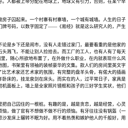
好。人都被上帝分配在地球上，地球又有引力，否则，在某个早
被房子囚起来。一个村寨有村寨墙，一个城有城墙。人生的日子
门牌号码，以数字固定了——《易经》就是这么研究人的，产生
不论是乡下还是闹市，没有人走错过家门，最要看重的是他家的
石头溅飞，不能让别人捡拾去。而工厂的工人，也有人有了每天
间里，随心所欲地布置了，在外做什么职业，在内就表现什么风
地图，书架里有领袖的装帧豪华的文集。款人们的房间里英文字
了比艺术家还艺术家的氛围，有完整的盘羊头骨，有偌大的插画
年卧床的，挂龙泉剑在床头。而实在的人，过平常日子，家具是
纫机面板上，墙上是全家照片镜框和孩子的三好学生奖状，他们
里把自己囚住的一根桩。有趣的是，越是贪恋，越是经营，心灵
烦恼，做了官有不想做不做不行的烦恼。有牙往往没有锅盔（一
思沙发床上辗转不眠为好。用不着热羡和嫉妒他人的千般好，用