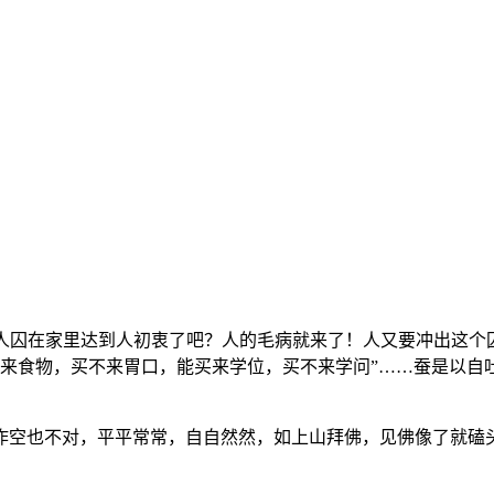
人囚在家里达到人初衷了吧？人的毛病就来了！人又要冲出这个囚
买来食物，买不来胃口，能买来学位，买不来学问”……蚕是以自
作空也不对，平平常常，自自然然，如上山拜佛，见佛像了就磕