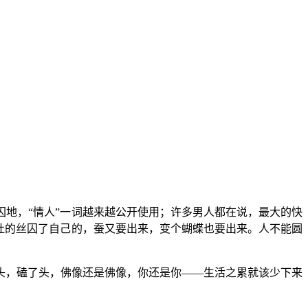
地，“情人”一词越来越公开使用；许多男人都在说，最大的快
吐的丝囚了自己的，蚕又要出来，变个蝴蝶也要出来。人不能圆
头，磕了头，佛像还是佛像，你还是你——生活之累就该少下来