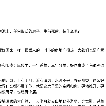
为泥土，任何形式的房子，生前死后，装什么呢？
理好国家一样，很丢人的。时下的房地产很热，大款们也是广置
淡和阳痿；单位里，一年盖楼，三年分楼，好同事成了乌眼鸡似
石的河滩，上有明月，近有清风，水波不兴，野花幽香，这么好
世界什么都不属于你，就是这房子里的空间归你。砰地推开，砰
尚没有家，也还有个庙。
没墙没顶的大自然，十天半月就去山地野外游览，穿宽鞋，过草