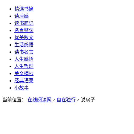
精选书摘
读后感
读书笔记
名言警句
优美散文
生活感悟
读书名言
人生感悟
人生哲理
美文摘抄
经典语录
小故事
当前位置：
在线阅读网
>
自在独行
> 说房子