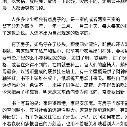
地，吃大锅，放响屁，放浪一下形骸。没房子的，走到公共厕
晨，人都会突然飞掉。
人多多少少都会有点房子的，是一室的或者两室三室的—
整齐分割为四季一年，一年十二月，一月三十天，每人每家的
了定数之说。人逃不出为自己规定的数字的。
有了房子，如鸟停在了枝头，即使四处漂泊，即使心还去
钥匙。有家就有了私产和私心，以前有些农民出门在外，要拉
要带些厂里的幺小零碎回家的瘾，如钳子呀，铁丝呀，钉子呀
格，或者在外得不到的，在内就要补上。官人们的座椅大，躺
母最多，以钱币叠成的菠萝挂在墙上，有一个壁橱是供了财神
轴瓷缸，书不上架堆在桌上，纸烟拆开用烟斗来吸。那些自己
逐步添办的，色调不一，米袋子同浴盆、凉鞋、舍不得丢的吃
今天把桌子移靠窗，明天床又东西向变为南北向，常变要出新
书上写着的是：家是避风港，家是安乐窝。有房子当然不
的空间越小，其对社会的逃避性越大。家真是船能避风吗，有
种硬饼），有了锅盔又往往没了牙齿。所以，房间如何布置，
不着哀叹和怨恨自己的万般苦，也用不着耻笑和贱看别人不如