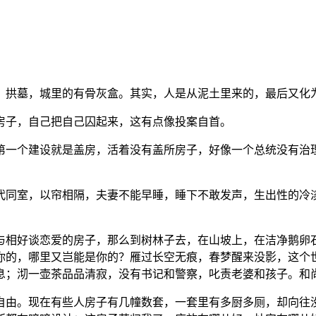
、拱墓，城里的有骨灰盒。其实，人是从泥土里来的，最后又化
房子，自己把自己囚起来，这有点像投案自首。
第一个建设就是盖房，活着没有盖所房子，好像一个总统没有治
代同室，以帘相隔，夫妻不能早睡，睡下不敢发声，生出性的冷
与相好谈恋爱的房子，那么到树林子去，在山坡上，在洁净鹅卵
你的，哪里又岂能是你的？雁过长空无痕，春梦醒来没影，这个
息；沏一壶茶品品清寂，没有书记和警察，叱责老婆和孩子。和
自由。现在有些人房子有几幢数套，一套里有多厨多厕，却向往