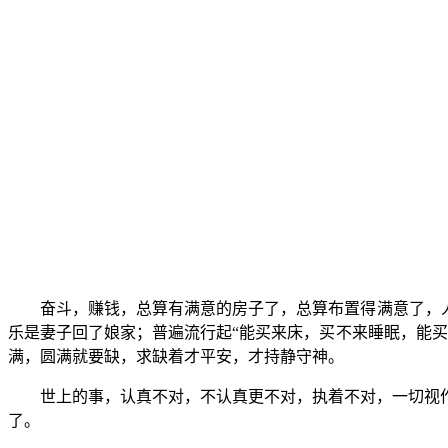
奋斗，赚钱，总算有满意的房子了，总算布置得满意了，
乐是妻子回了娘家；普遍流行起“能买来床，买不来睡眠，能
满，圆满就要缺，求缺着才平安，才持静守神。
世上的事，认真不对，不认真更不对，执着不对，一切视
了。