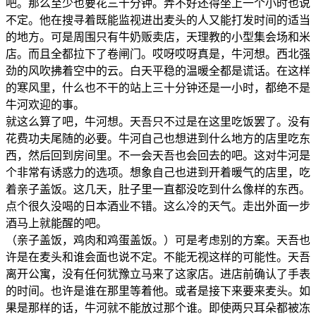
吧。那么至少也要花三十分钟。弄不好还得坐上一个小时也说
不定。他在搜寻着既能监视进出麦头的人又能打发时间的适当
的地方。可是周围只有牛奶贩卖店，天理教的小型集会场和米
店。而且全都拉下了卷闸门。哎呀哎呀真是，牛河想。西北强
劲的风吹拂着空中的云。白天平稳的温暖全都是谎话。在这样
的寒风里，什么也不干的站上三十分钟还是一小时，都绝不是
牛河欢迎的事。
就这么算了吧，牛河想。天吾只不过是在这里吃饭罢了。没有
花费功夫尾随的必要。牛河自己也想进到什么地方的店里吃东
西，然后回到房间里。不一会天吾也会回去的吧。这对牛河是
个非常有诱惑力的选项。想象自己也进到开着暖气的店里，吃
着亲子盖饭。这几天，肚子里一直都没吃到什么像样的东西。
点个很久没喝的日本酒业不错。这么冷的天气。走出外面一步
酒马上就能醒的吧。
（亲子盖饭，鸡肉和鸡蛋盖饭。）可是考虑别的方案。天吾也
许是在麦头和谁会面也说不定。不能无视这样的可能性。天吾
离开公寓，没有任何犹豫立马来了这家店。进店前确认了手表
的时间。也许是谁在那里等着他。或者是接下来要来麦头。如
果是那样的话，牛河就不能放过那个谁。即使两只耳朵都被冻