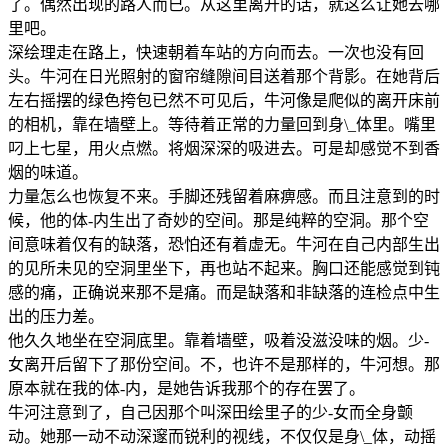
了。偶然出现的路人而已。从这里离开的话，就这么让她去哪
里吧。
深绘理走在路上，快速朝着车站的方向而去。一次也没有回
头。牛河在日光照射的窗帘缝隙间目送着那个背影。在她背后
左右摇摆的绿色挎包已然不可见后，牛河像是爬似的离开床前
的相机，靠在墙壁上。等待着正常的力量回到身\_体里。嘴里
叼上七星，用火点燃。将烟深深的吸进去。可是却感觉不到香
烟的味道。
力量怎么也恢复不来。手脚还残留着麻痹感。而且注意到的时
候，他的体-内生出了奇妙的空间。那是纯粹的空洞。那个空
间意味着仅有的缺落，恐怕还有着虚无。牛河在自己内部生出
的见所未见的空洞里坐下，再也站不起来。胸口还能感觉到钝
感的痛，正确说来那不是痛。而是缺落和非缺落的连检点中生
出的压力差。
他久久地坐在空洞底里。靠着墙壁，吸着没滋没味的烟。少-
女离开后留下了那份空间。不，也许不是那样的，牛河想。那
原本就在我的体-内，是她告诉我那个的存在罢了。
牛河注意到了，自己因那个叫深田绘里子的少-女而全身颤
动。她那一动不动深邃而锐利的视线，不仅仅是身\_体，动摇