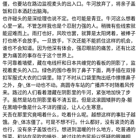
僵，也要站在路边监视麦头的出入口。牛河放弃了，将亲子盖
饭和日本酒赶出脑海。
也许碰头的是深绘理也说不定。也可能是青豆。牛河这么想着
心里一紧。不管怎样我也是个忍耐力强的人。稍微有些线索就
能迎难而上。雨打也好，风吹也罢，就算是太阳烤着，被棒子
打也绝不会放手。一旦放手，下次还能不能抓住这样的机会，
谁也不会知道。因为他深有体会，强忍眼前的痛苦，还有比这
更为痛苦的事存在于这个世界上。
牛河靠着墙壁，藏在电线杆和日本共缠党的看板的阴影了，监
视着麦头的入口。绿色的围巾卷到了鼻子下面，两手插在双排
扣军服式大衣的口袋里。除了不时从口袋里掏出纸巾擦擦鼻子
之外，身\_体一动也不动。高圆寺车站的广播声不时随着风传
来。路过的人们看着潜藏在阴影里的牛河，紧张地加快了步
子。虽然是站在阴影里看不清五官。但是这滚圆矮胖的身-躯
在黑暗中像是什么不详的摆设，让人心生寒意。
天吾在那里究竟喝着什么，吃着什么呢。越想这样的事肚子越
饿。身\_体冻僵了。可是不想不行。什么都好，没有滚烫的酒
也行，没有亲子盖饭也行。想进到温暖的什么地方，吃普通的
饭菜。和站在风吹的暗处，被过往的市民投以怀疑的眼神相