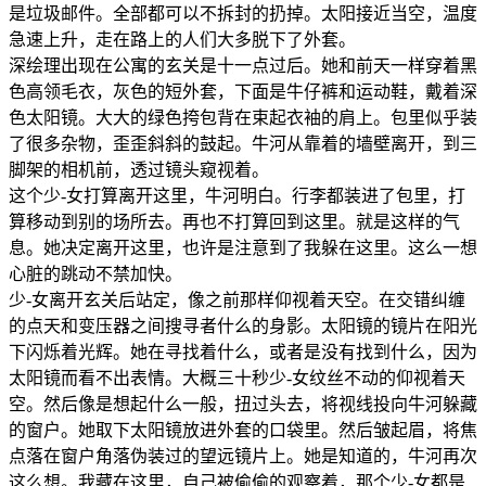
是垃圾邮件。全部都可以不拆封的扔掉。太阳接近当空，温度
急速上升，走在路上的人们大多脱下了外套。
深绘理出现在公寓的玄关是十一点过后。她和前天一样穿着黑
色高领毛衣，灰色的短外套，下面是牛仔裤和运动鞋，戴着深
色太阳镜。大大的绿色挎包背在束起衣袖的肩上。包里似乎装
了很多杂物，歪歪斜斜的鼓起。牛河从靠着的墙壁离开，到三
脚架的相机前，透过镜头窥视着。
这个少-女打算离开这里，牛河明白。行李都装进了包里，打
算移动到别的场所去。再也不打算回到这里。就是这样的气
息。她决定离开这里，也许是注意到了我躲在这里。这么一想
心脏的跳动不禁加快。
少-女离开玄关后站定，像之前那样仰视着天空。在交错纠缠
的点天和变压器之间搜寻者什么的身影。太阳镜的镜片在阳光
下闪烁着光辉。她在寻找着什么，或者是没有找到什么，因为
太阳镜而看不出表情。大概三十秒少-女纹丝不动的仰视着天
空。然后像是想起什么一般，扭过头去，将视线投向牛河躲藏
的窗户。她取下太阳镜放进外套的口袋里。然后皱起眉，将焦
点落在窗户角落伪装过的望远镜片上。她是知道的，牛河再次
这么想。我藏在这里，自己被偷偷的观察着，那个少-女都是