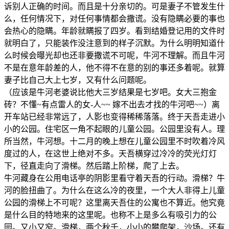
诉别人正确的时间。而且是十分亲切的。可是妻子不管发生什
么，任何情况下，对任何事情都会撒谎。没有隐瞒必要的事也
会热心的隐瞒。年龄就瞒报了四岁。看到结婚登记用的文件时
就明白了，只能装作没注意到的样子沉默。为什么明明知道什
么时候会曝光却也还非要撒谎不可呢，牛河不理解。而且牛河
不是在意年龄差的人，他不得不在意的别的事还多着呢。就算
妻子比自己大上七岁，又有什么问题呢。
（应该是牛河老婆说比他大三岁结果是七岁吧。女大三抱金
砖？不懂~有点雷人的女-人~~ 嫁不出去才找的牛河吧~~）离
开车站已经非常远了，人影也变得稀稀落落。终于天吾走进小
小的公园。住宅区一角不起眼的儿童公园。公园里没有人。理
所当然，牛河想。十二月的晚上想在儿童公园里不时吹着冷风
度过的人，在这世上绝对不多。天吾横穿过冷冷的荧光灯灯
下，径直走向了滑梯。然后踏上阶梯，爬了上去。
牛河藏身在公用电话亭的阴影里看守着天吾的行动。滑梯？牛
河的脸扭曲了。为什么在这么冷的夜里，一个大人非得上儿童
公园的滑梯上不可呢？这里离天吾住的公寓也不算近。他究竟
是什么目的特地来的这里呢。也称不上是多么有吸引力的公
园。又小又窄。滑梯，两个秋千，小小的攀爬架，沙场。还有