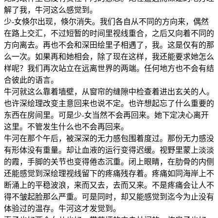
解了我，牛河这么感觉到。
少-女倏尔出现，倏尔消失。我们各自从不同的方向来，偶然
在路上交汇，不过短暂的时间里视线重合，之后又向着不同的
方向离去。再也不会和深田绘里子相遇了，我。这是仅有的那
么一次。如果再和她相会，除了现在这样，我还能要求她怎么
样呢？我们再次站立在远离世界的两端。任何地方也不会有结
合彼此的语言。
牛河就这么靠着墙壁，从窗帘的缝隙中检查着进出玄关的人。
也许深绘理改变主意回来也说不定。也许想起忘了什么重要的
东西在房间里。可是少-女当然不会再回来。她下定决心离开
这里。不管发生什么也不会再回来。
牛河在那个午后，被深深的无力感包围着度过。那份无力感没
有形体没有重量。却让血液的运行变得迟缓。视野里蒙上淡淡
的霞，手脚的关节也变得倦态沉重。闭上眼睛，在肋骨的内侧
还能感觉到深绘理视线留下的疼痛残存着。疼痛如同海岸上不
断涌上的平稳波浪，来而又去，去而又来。不是疼痛会让人不
得不皱起脸那么严重。可是同时，却又能感觉到迄今为止没有
体验过的温存。牛河这才发觉到。