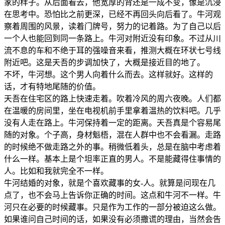
家的样子。从后面看去，他宽厚的背还是一成不变，像是沉浸
在思考中。恐怕比之前更深，已经不再回头向后看了。牛河观
察着周围的风景，读着门牌号，努力的记着路。为了自己以后
一个人也能回到同一条路上。牛河对附近没有印象。不过从川
流不息的车和不绝于耳的强噪音来看，推测大概在环状七号线
附近吧。这是天吾的步调加快了，大概是接近目的地了。
不坏，牛河想。这个男人向着什么而去。这样就好。这样的
话，才有特地尾随的价值。
天吾在住宅区的路上快速走着。吹着冷风的周六夜晚。人们都
在温暖的房间里，坐在电视机前手里拿着温热的饮料吧。几乎
没有人走在路上。牛河保持着一定的距离。天吾真是个容易尾
随的对象。个子高，身材魁梧，混在人群中也不会看漏。走路
的时候绝不做走路之外的事。稍微低着头，总是在脑中考虑着
什么一样。基本上是个坦率正直的男人。不是能藏得住事情的
人。比如和我就完全不一样。
牛河结婚的对象，就是个喜欢藏事的女-人。就算是问现在几
点了，也不会马上告诉你正确的时间。这点和牛河不一样。牛
河只在必要的时候藏事。只是作为工作的一部分被迫这么做。
如果谁问自己时间的话，如果没有必须撒谎的理由，当然会告