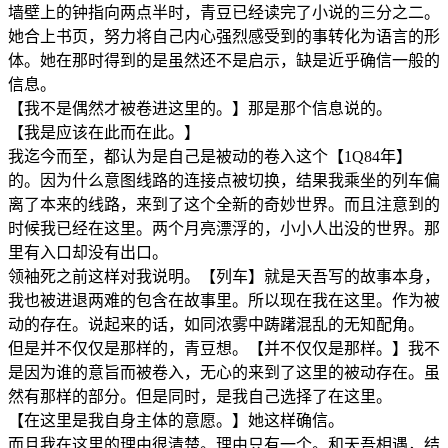
墙壁上的钟指向两点半时，青豆已经读完了小说的三分之二。
她合上书页，努力将自己内心强烈感受到的事转化为语言的形
体。她在那时得到的是虽然还不是启示，缺是近乎确信一般的
信息。
【我不是偶然才被卷进这里的。】那是那个信息说的。
【我是应该在此而在此。】
我迄今而至，都认为是自己是被动的卷入这个【1Q84年】
的。因为什么意图线路的连接点被切换，结果我乘坐的列车偏
离了本来的线路，来到了这个全新的奇妙世界。而且注意到的
时候我已经在这里。两个月亮漂浮的，小小人出没的世界。那
里有入口却没有出口。
领袖死之前这样对我说明。【列车】就是天吾写的故事本身，
我也被进退两难的包含在故事里。所以现在我在这里。作为被
动的存在。说起来的话，如同浓雾中踌躇混乱的无知配角。
但是并不仅仅是那样的，青豆想。【并不仅仅是那样。】我不
是因为谁的意旨而被卷入，无心的来到了这里的被动存在。虽
然有那样的部分。但是同时，是我自己选择了在这里。
【在这里是我自身主体的意愿。】她这样确信。
而且我在这里的理由很清楚。理由只有一个。和天吾相遇，结