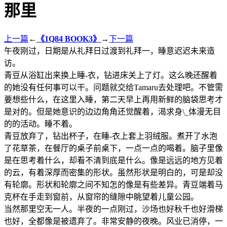
那里
上一篇
←
《1Q84 BOOK3》
→
下一篇
午夜刚过，日期是从礼拜日过渡到礼拜一，睡意迟迟未来造
访。
青豆从浴缸出来换上睡-衣，钻进床关上了灯。这么晚还醒着
的她没有任何事可以干。问题就交给Tamaru去处理吧。不管需
要想些什么，在这里入睡，第二天早上再用新鲜的脑袋思考才
是对的。但是她意识的边边角角还觉醒着，渴求身\_体漫无目
的的活动。睡不着。
青豆放弃了，钻出杯子，在睡-衣上套上羽绒服。煮开了水泡
了花草茶，在餐厅的桌子前桌下，一点一点的喝着。脑子里像
是在思考着什么，却看不清到底是什么。像是远远的地方见着
的云，有着深厚而密集的形状。虽然形状是明白的，可是却没
有轮廓。形状和轮廓之间不知怎的像是有些差异。青豆端着马
克杯在手走到窗前，从窗帘的缝隙中眺望着儿童公园。
当然那里空无一人。半夜的一点刚过，沙场也好秋千也好滑梯
也好，全都像是被遗弃了。非常安静的夜晚。风业已消停，一