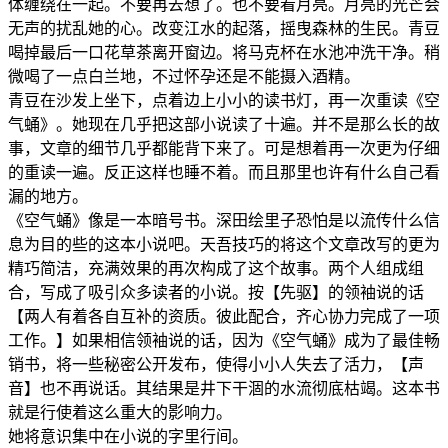
体缠绕在一起。不要再去想了。也不要看月亮。月亮的光芒会
无声的扰乱她的心。改变江水的起落，摇曳森林的生民。青豆
喝掉最后一口花草茶离开窗边。将马克杯在水池冲洗干净。稍
微喝了一点白兰地，不过怀孕还是不能摄入酒精。
青豆在沙发上坐下，点着边上小小的读书灯，再一次重读《空
气蛹》。她现在几乎把这部小说读了十遍。并不是那么长的故
事，文章的细节几乎都能背下来了。可是想着再一次更为仔细
的重读一遍。反正这样也睡不着。而且那里也许有什么自己看
漏的地方。
《空气蛹》像是一本暗号书。深田绘里子恐怕是以流传什么信
息为目的些的这本小说吧。天吾技巧的将这个文章改写的更为
精巧简洁，充满效果的再次构成了这个故事。两个人组成组
合，写成了吸引众多读者的小说。按【先驱】的领袖说的话
【两人有着各自互补的资质。彼此配合，齐心协力完成了一项
工作。】如果相信领袖说的话，因为《空气蛹》成为了最佳畅
销书，将一些秘密公开发布，使得小小人失去了活力，【声
音】也不再说话。其结果是井下干涸的水流彻底枯竭。这本书
就是行使着这么重大的影响力。
她将意识集中在小说的字里行间。