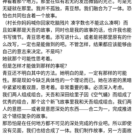
神看着那个地方。那里在似有若无的发出微弱的光芒。可是光
无疑就在那里。我并不孤独，青豆想。我们融合为了一体。恐
怕也共同包含着一个故事。
（村长你妈妈喊你回家吃脑残片 凑字数也不能这么凑啊）而
且如果那是天吾的故事，同时也是我的故事的话，也许我也能
书写情节。青豆思考着。添写进什么，或者是将那里原有的什
么改写，一定也是能做到的吧。不管怎样，结果都应该能够由
自己的意志来决定。不是吗？
她就那个可能性思考着。
但是怎样才能做到那样的事呢？
青豆还不明白其中的方法。她明白的是，一定有那样的可能
性。那是现如今缺乏具体性的一个理论而已。她在浓密的黑暗
中紧紧咬着双唇，思考着。非常重要的事。必须深入考虑。
我们两人组成组合。天吾和深田绘里子因《空气蛹》而组成了
优秀的组合，那个这个新飞故事里我和天吾组成组合。我们两
人的意愿——或者是意愿深处的东西——合二为一，完成推进
这个错综复杂的故事。
那恐怕是在任何地方都不可见的深处完成的作业吧。所以即使
没有见面，我们也结合成了一体。我们制作故事，另一方面故