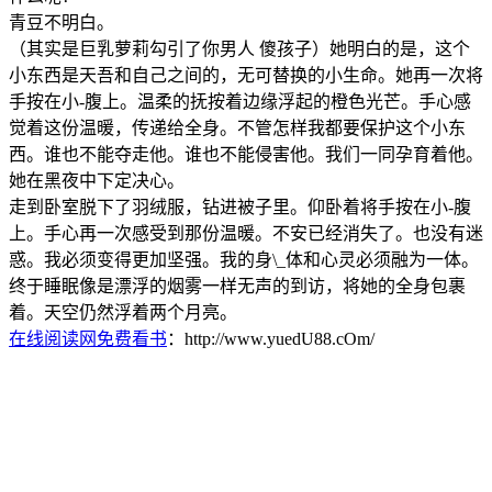
青豆不明白。
（其实是巨乳萝莉勾引了你男人 傻孩子）她明白的是，这个
小东西是天吾和自己之间的，无可替换的小生命。她再一次将
手按在小-腹上。温柔的抚按着边缘浮起的橙色光芒。手心感
觉着这份温暖，传递给全身。不管怎样我都要保护这个小东
西。谁也不能夺走他。谁也不能侵害他。我们一同孕育着他。
她在黑夜中下定决心。
走到卧室脱下了羽绒服，钻进被子里。仰卧着将手按在小-腹
上。手心再一次感受到那份温暖。不安已经消失了。也没有迷
惑。我必须变得更加坚强。我的身\_体和心灵必须融为一体。
终于睡眠像是漂浮的烟雾一样无声的到访，将她的全身包裹
着。天空仍然浮着两个月亮。
在线阅读网免费看书
：http://www.yuedU88.cOm/