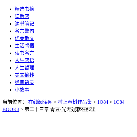
精选书摘
读后感
读书笔记
名言警句
优美散文
生活感悟
读书名言
人生感悟
人生哲理
美文摘抄
经典语录
小故事
当前位置：
在线阅读网
>
村上春树作品集
>
1Q84
>
1Q84
BOOK3
> 第二十三章 青豆·光无疑就在那里