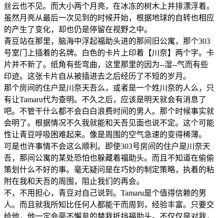
丝云也不见。而大小两个月亮，在冰冻的树木上并排漂浮着。
虽然月亮从最后一次见到的时候开始，根据地球的自转也相应
的产生了变化，却也仍是停留在视野之中。
青豆站在那里，脑海中浮起福助头进的那间旧公寓，那个303
号室门上插着的名牌。白色的卡片上印着【川奈】两个字。卡
片并不新了。纸角有些弯曲，这里那里的因为--湿--气而有些
印迹。这张卡片自从被插进去之后经历了不短的岁月。
那个房间的住户是川奈天吾么，或者是一个姓川奈的人么，只
有让Tamaru代为查明。不久之后，应该是明天就会有消息了
吧。不管干什么都不会白白浪费时间的男人。那个时候事实就
会明了。根据情况不久我就能和天吾见面也说不定。这个可能
性让青豆呼吸困难起来。像是周围的空气急速的变得稀薄。
可是也许事情不会这么顺利。即使303号房间的住户是川奈天
吾，那间公寓的某处恐怕也躲藏着福助头。而且不知道在偷偷
策划什么不好的事。毫无疑问是在巧妙的制定策略，执着的粘
附在我和天吾的周围，阻止我们的再会。
不，不用担心，青豆对自己说到。Tamaru是个值得信赖的男
人。而且就我所知比任何人都能干而周到，经验丰富。只要交
给他，他一定会毫不懈怠的替我抵挡福助头。不仅仅是对我，