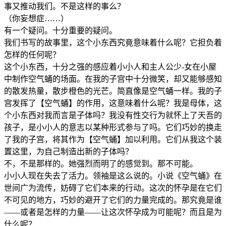
事又推动我们。不是这样的事么？
（你妄想症……）
有一个疑问。十分重要的疑问。
我们书写的故事里，这个小东西究竟意味着什么呢？它担负着
怎样的任何呢？
这个小东西，十分之强的感应着小小人和主人公少-女在小屋
中制作空气蛹的场面。在我的子宫中十分微笑，却又能够感知
的散发热量，散步橙色的光芒。简直像是空气蛹一样。我的子
宫发挥了【空气蛹】的作用，这意味着什么呢？我是母体，这
个小东西对我而言是子体吗？我没有性交行为就怀上了天吾的
孩子，是小小人的意志以某种形式参与了吗。它们巧妙的换走
了我的子宫，将其作为【空气蛹】加以利用。它们从我这个装
置这里，为自己制造出新的子体吗？
不，不是那样的。她强烈而明了的感觉到。那不可能。
小小人现在失去了活力。领袖是这么说的。小说《空气蛹》在
世间广为流传，妨碍了它们本来的行动。这次的怀孕是在它们
不可见的地方，巧妙的避开了它们的力量完成的。那究竟是谁
——或者是怎样的力量——让这次怀孕成为可能呢？而且是为
什么呢？