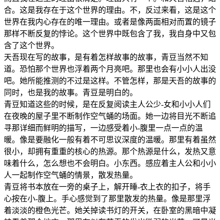
合。这是我存在于这个世界的理由。不，反过来看，这是这个
世界在我内心存在的唯一理由。或者是像两面相对而置的镜子
那样不断反复的悖论。这个世界中既包含了我，我自身中又包
含了这个世界。
天吾现在写的故事，是有着怎样故事的故事，青豆当然不知
道。恐怕那个世界也浮着两个月亮吧。那里也会有小小人出没
吧。她所能推测的不过是这样。不管怎样，那是天吾的故事的
同时，也是我的故事。青豆是明白的。
青豆知道这些的时候，是在反复阅读主人公少-女和小小人们
在夜晚的屋子里不断制作空气蛹的场面。她一边将目光不断追
寻那详细而鲜明的描写，一边感受着小-腹里一点一点的温
暖。像是要融化一般有着不可思议深度的温暖。那里有着虽然
很小，却拥有重重的核心的热源。那个热源是什么，发热又意
味着什么，怎么想也不会明白。小东西。感应着主人公和小小
人一起制作空气蛹的情景，散发热量。
青豆将书本放在一旁的桌子上，解开睡-衣上衣的扣子，将手
心按在小-腹上。手心感觉到了那里散发的热量。像是那里浮
着淡淡的橙色光芒。她关掉读书灯的开关，在卧室的黑暗中凝