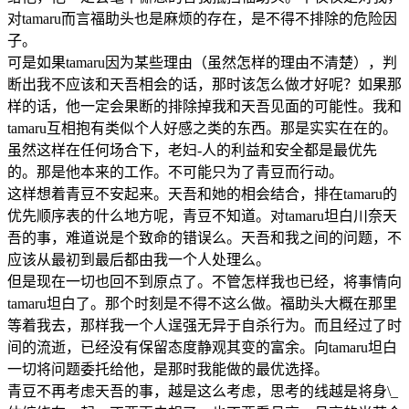
对tamaru而言福助头也是麻烦的存在，是不得不排除的危险因
子。
可是如果tamaru因为某些理由（虽然怎样的理由不清楚），判
断出我不应该和天吾相会的话，那时该怎么做才好呢？如果那
样的话，他一定会果断的排除掉我和天吾见面的可能性。我和
tamaru互相抱有类似个人好感之类的东西。那是实实在在的。
虽然这样在任何场合下，老妇-人的利益和安全都是最优先
的。那是他本来的工作。不可能只为了青豆而行动。
这样想着青豆不安起来。天吾和她的相会结合，排在tamaru的
优先顺序表的什么地方呢，青豆不知道。对tamaru坦白川奈天
吾的事，难道说是个致命的错误么。天吾和我之间的问题，不
应该从最初到最后都由我一个人处理么。
但是现在一切也回不到原点了。不管怎样我也已经，将事情向
tamaru坦白了。那个时刻是不得不这么做。福助头大概在那里
等着我去，那样我一个人逞强无异于自杀行为。而且经过了时
间的流逝，已经没有保留态度静观其变的富余。向tamaru坦白
一切将问题委托给他，是那时我能做的最优选择。
青豆不再考虑天吾的事，越是这么考虑，思考的线越是将身\_