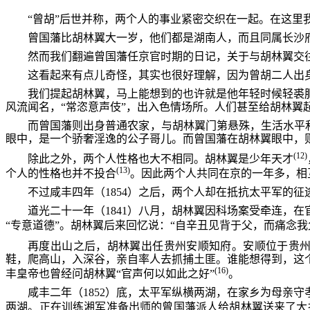
“曾胡”后世并称，两个人的事业紧密交织在一起。在这里
曾国藩比胡林翼大一岁，他们都是湖南人，而且同属长沙
然而我们翻遍曾国藩任京官时期的日记，关于与胡林翼交
这看起来有点儿奇怪，其实也很好理解，因为曾胡二人出
我们提起胡林翼，马上能想到的也许就是他年轻时候轻裘
风流闻名，“常恣意声伎”，出入色情场所。人们甚至给胡林翼起
而曾国藩则出身普通农家，与胡林翼门第悬殊，生活水平和
眼中，是一个骄奢淫逸的公子哥儿。而曾国藩在胡林翼眼中，
(12)
除此之外，两个人性格也大不相同。胡林翼是少年天才
(13)
个人的性格也并不投合
。因此两个人共同在京的一年多，相
不过咸丰四年（1854）之后，两个人却在抵抗太平军的
道光二十一年（1841）八月，胡林翼因科场案受牵连，
“专意道德”。胡林翼后来回忆说：“自辛丑见背于父，而痛念
再度出山之后，胡林翼出任贵州安顺知府。安顺位于贵州
鞋，爬高山，入深谷，亲自率人去抓捕土匪。谁能想得到，这
(16)
丰皇帝也曾经问胡林翼“官声何以如此之好”
。
咸丰二年（1852）底，太平军纵横两湖，在家乡为母亲
两湖。正在训练湘军准备出师的曾国藩派人给胡林翼送来了大