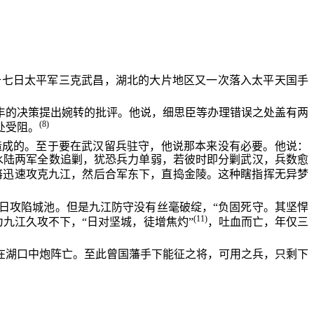
十七日太平军三克武昌，湖北的大片地区又一次落入太平天国手
丰的决策提出婉转的批评。他说，细思臣等办理错误之处盖有两
(8)
处受阻。
造成的。至于要在武汉留兵驻守，他说那本来没有必要。他说：
水陆两军全数追剿，犹恐兵力单弱，若彼时即分剿武汉，兵数愈
藩迅速攻克九江，然后合军东下，直捣金陵。这种瞎指挥无异梦
日攻陷城池。但是九江防守没有丝毫破绽，“负固死守。其坚悍
(11)
九江久攻不下，“日对坚城，徒增焦灼”
，吐血而亡，年仅三
在湖口中炮阵亡。至此曾国藩手下能征之将，可用之兵，只剩下