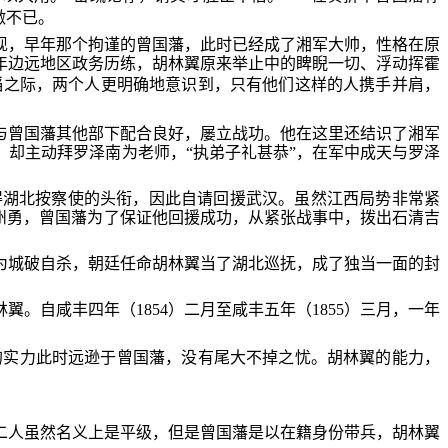
激不已。
发现，早年那个拘谨的曾国藩，此时已经成了湘军大帅，性格在原
年边远地区政务历练，胡林翼原来举止中的睥睨一切、浮动挥霍
滔之际，两个人更明确地意识到，只有他们这样的人携手并肩，
与曾国藩其他部下配合良好，屡立战功。他在这里还结识了湘军
却主动拜罗泽南为老师，“执弟子礼甚恭”，在军中成天与罗泽
得湖北按察使的头衔，因此自请回援武汉。虽然江西局势非常紧
州勇，曾国藩为了保证他回援成功，从紧张战事中，拨出石清吉
因为城破自杀，朝廷任命胡林翼当了湖北巡抚，成了独当一面的封
自咸丰四年（1854）二月至咸丰五年（1855）三月，一年
。
的实力此时远逊于曾国藩，没有尾大不掉之忧。胡林翼的能力，
二人虽然名义上是平级，但是曾国藩是以在籍身份带兵，胡林翼