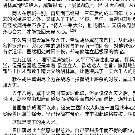
胡林翼“胆识绝人，威望夙著”，“屡著战功”，是“才大心细，为
两人在京城一别，再见面已经是十三年后的咸丰四年（18
来的沉稳踏实之外，又加入了干练、坚毅、自信。而曾国藩则
已经被磨得差不多了，“待人一秉大公，推诚相与，无粉饰周旋
(20)
齐心合力，才能挽回天命人心。
不久曾国藩大军围攻九江，奏调胡林翼前来帮忙，从此胡
名将罗泽南。究心理学的胡林翼与罗泽南一拍即合，对他钦佩
南讲道学。虽然相处时间不长，却与他建立起极深的情谊。
在九江城下，湘军遭遇挫折。太平军军势由此复盛，挥兵
张，但是曾国藩还是本着“欲立立人，欲达达人”之旨，慷慨
部与王国才部数千精兵交给胡林翼，让他凑成了一支六千人的
就在胡林翼竭尽全力在战场上指挥战士厮杀的时候，咸丰五
疆大吏。
去年八月，咸丰让曾国藩署理此职，但是仅仅九天之后，就
时间，胡林翼由知府而道员而按察使而布政使而巡抚，连升五
曾国藩练成湘军以来，这支生猛的汉人队伍一直是咸丰心
屡经曾国藩等保奏，早已经简在帝心。咸丰如此破格提拔，相
这就是咸丰的用人术。
曾国藩对此当然感觉很意外。自己梦想多年而不得的职位