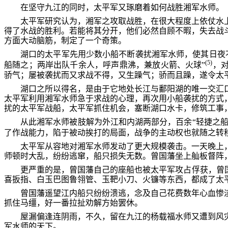
在坚守九江的同时，太平军又琢磨着如何战胜湘军水师。
太平军研究认为，湘军之攻取战胜，在很大程度上依仗水
得了水战的胜利。若能将其分开，他们必然自顾不暇，失去战
方面大动脑筋，制定了一个奇策。
湖口的太平军先用少数小船不断袭扰湘军水师，使其日夜
(5)
船随之；两岸出队千余人，呼声鼎沸，兼放火箭、火球”
，
骄气；屡被袭扰而又求战不得，又生躁气；骄而且躁，遂令太
湖口之所以得名，是由于它地处长江与鄱阳湖的唯一交汇
太平军利用湘军水师急于求战的心理，再次用小船袭扰的方式
扰的太平军战船，太平军抓住机会，塞断湖口水卡，修筑工事
从此湘军水师被肢解为外江和内湖两部分，百余“轻捷之船
了作战能力，陷于被动挨打的局面，战争的主动权也就随之转
太平军从容地对湘军水师发动了更大规模袭击。一天晚上
师顿时大乱，纷纷逃窜，船只损失无数。曾国藩坐上舢板督阵
更严重的是，曾国藩自己的座船也被太平军攻占俘获，曾
喜扳指、白玉巴图鲁翎管、玉靶小刀、火镰等东西，都成了太
曾国藩遥望江内船只纷纷溃逃，念及自己花费数年心血惨
抓住马缰，好一番拉扯劝解方始罢休。
屋漏偏逢连阴雨，不久，留在九江的杨载福水师又遭到风
军水师的天下。