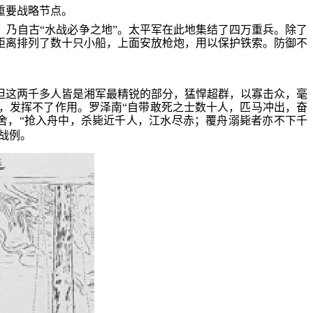
重要战略节点。
乃自古“水战必争之地”。太平军在此地集结了四万重兵。除了
距离排列了数十只小船，上面安放枪炮，用以保护铁索。防御不
但这两千多人皆是湘军最精锐的部分，猛悍超群，以寡击众，毫
，发挥不了作用。罗泽南“自带敢死之士数十人，匹马冲出，奋
舍，“抢入舟中，杀毙近千人，江水尽赤；覆舟溺毙者亦不下千
战例。