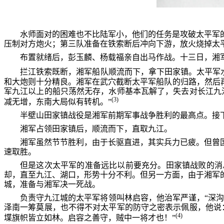
水师面对的困难也不比陆军小，他们的任务是攻破太平军
压制对方炮火；第三队准备在铁索断后冲向下游，放火烧掉太
布置就绪后，彭玉麟、杨载福亲自出马作战。十三日，湘
拦江铁索既断，湘军船队顺流而下，拿下田家镇。太平军
和大炮则十分精良。湘军在武穴截断太平军船队的归路，然后
军九江以上的船只荡然无存，水师基本瓦解了，失去对长江九
(3)
减无增，东南大局似有转机。”
半壁山田家镇战役是湘军前期军事战争胜利的最高点。接
湘军占领田家镇后，顺流而下，直取九江。
湘军虽然节节胜利，由于长驱直进，其实兵力已疲。但曾
速取胜。
但是这次太平军的准备远比以前要充分。田家镇战败的消
却，直至九江、湖口，形势十分不利。但另一方面，由于湘军
城，准备与湘军决一死战。
负责守九江城的太平军将领叫林启容，他治军严谨，“深沟
泽南一筹莫展，也不得不对太平军的防守之密表示佩服，他说
(4)
堞旗帜皆立如林。启容之善守，贼中一将才也！”