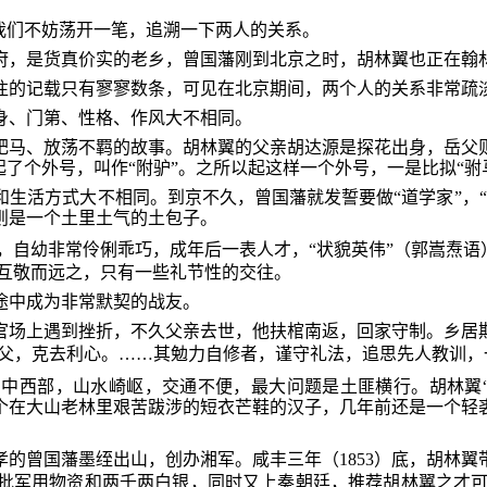
我们不妨荡开一笔，追溯一下两人的关系。
府，是货真价实的老乡，曾国藩刚到北京之时，胡林翼也正在翰
往的记载只有寥寥数条，可见在北京期间，两个人的关系非常疏
身、门第、性格、作风大不相同。
肥马、放荡不羁的故事。胡林翼的父亲胡达源是探花出身，岳父
了个外号，叫作“附驴”。之所以起这样一个外号，一是比拟“驸马
生活方式大不相同。到京不久，曾国藩就发誓要做“道学家”，
则是一个土里土气的土包子。
，自幼非常伶俐乖巧，成年后一表人才，“状貌英伟”（郭嵩焘语
互敬而远之，只有一些礼节性的交往。
征途中成为非常默契的战友。
在官场上遇到挫折，不久父亲去世，他扶棺南返，回家守制。乡
我父，克去利心。……其勉力自修者，谨守礼法，追思先人教训，
中西部，山水崎岖，交通不便，最大问题是土匪横行。胡林翼“
个在大山老林里艰苦跋涉的短衣芒鞋的汉子，几年前还是一个轻
守孝的曾国藩墨绖出山，创办湘军。咸丰三年（1853）底，胡林
批军用物资和两千两白银，同时又上奏朝廷，推荐胡林翼之才可