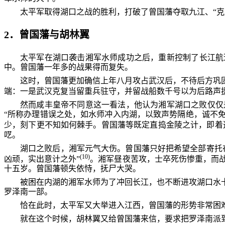
太平军取得湖口之战的胜利，打破了曾国藩夺取九江、“克
2．曾国藩与胡林翼
太平军在湖口袭击湘军水师成功之后，重新控制了长江航
中。曾国藩一年多的战果得而复失。
这时，曾国藩更加确信上年八月攻占武汉后，不待后方巩
端：一是武汉克复当留重兵驻守，并留战船数千号以为后路声
然而咸丰皇帝不同意这一看法，他认为湘军湖口之败仅仅
“所称办理错误之处，如水师冲入内湖，以致声势隔绝，诚不
少，刻下更不知如何棘手。曾国藩等既定直捣金陵之计，即着
呓。
湖口之败后，湘军元气大伤。曾国藩只好把希望全部寄托
(10)
凶顽，实出意计之外”
。湘军昼夜苦攻，士卒死伤惨重，而战
十五岁。曾国藩顿失依恃，抚尸大哭。
被困在内湖的湘军水师为了冲回长江，也不断进攻湖口水
罗泽南一部。
恰在此时，太平军又大举进入江西，曾国藩的形势非常困
就在这个时候，胡林翼又给曾国藩来信，要求把罗泽南派