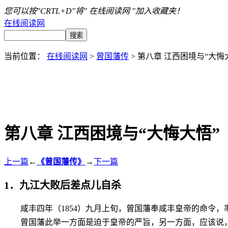
您可以按"CRTL+D"将" 在线阅读网 "加入收藏夹！
在线阅读网
当前位置：
在线阅读网
>
曾国藩传
> 第八章 江西困境与“大悔
第八章 江西困境与“大悔大悟”
上一篇
←
《曾国藩传》
→
下一篇
1．九江大败后差点儿自杀
咸丰四年（1854）九月上旬，曾国藩奉咸丰皇帝的命令
曾国藩此举一方面是迫于皇帝的严旨，另一方面，应该说