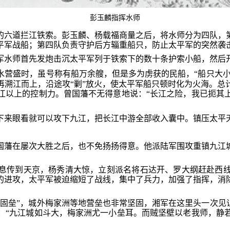
彭玉麟指挥水师
的六道拦江铁索。彭玉麟、杨载福商量之后，将水师分为四队，
平军战船；第四队负责守护后方辎重船只，防止太平军的突然袭
军水师首先发炮击沉太平军列于铁索下的数十条护索小船，然后
水营盛时，虽号称有船万余艘，但是多为虏获的民船，“船只大小
再溯江而上，沿途攻“剿”放火，使太平军船只顿时化为火海。总
江以上的控制力。曾国藩不无得意地说：“长江之险，我已扼其
下来眼看就可以攻下九江，把长江中游全部收入囊中。镇压太平
国藩在屡次大胜之后，也不免扬扬得意。他派陆军围攻重镇九江
息传到天京，杨秀清大惊，立刻派名将石达开、罗大纲赶赴西
的进攻，太平军被迫缩短了战线，集中了兵力，加强了指挥，消
固垒”，城外梅家洲等地营垒也非常坚固，湘军在这里头一次见
：“九江城如斗大，梅家洲尤一小垒耳。而贼坚壁以老我师，静