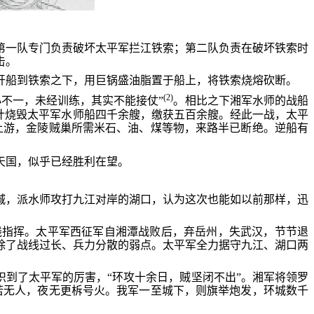
第一队专门负责破坏太平军拦江铁索；第二队负责在破坏铁索时
击。
开船到铁索之下，用巨锅盛油脂置于船上，将铁索烧熔砍断。
(2)
不一，未经训练，其实不能接仗”
。相比之下湘军水师的战船
计烧毁太平军水师船四千余艘，缴获五百余艘。经此一战，太平
上游，金陵贼巢所需米石、油、煤等物，来路半已断绝。逆船有
天国，似乎已经胜利在望。
城，派水师攻打九江对岸的湖口，认为这次也能如以前那样，迅
线指挥。太平军西征军自湘潭战败后，弃岳州，失武汉，节节退
除了战线过长、兵力分散的弱点。太平军全力据守九江、湖口两
识到了太平军的厉害，“环攻十余日，贼坚闭不出”。湘军将领罗
若无人，夜无更柝号火。我军一至城下，则旗举炮发，环城数千