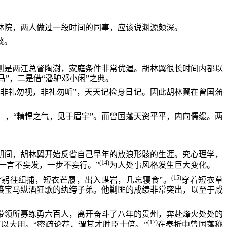
林院，两人做过一段时间的同事，应该说渊源颇深。
淡。
则是两江总督陶澍，家庭条件非常优渥。胡林翼很长时间内都以
”，二是借“潘驴邓小闲”之典。
“非礼勿视，非礼勿听”，天天记检身日记。因此胡林翼在曾国藩
），“精悍之气，见于眉宇”。而曾国藩天资平平，内向儒缓。两
居期间，胡林翼开始反省自己早年的放浪形骸的生涯。究心理学，
(14)
一言不妄发，一步不妄行。”
为人处事风格发生巨大变化。
(15)
躬往缉捕，短衣芒履，出入嵁岩，几忘寝食”。
穿着短衣草
裘宝马纵酒狂歌的纨绔子弟。他剿匪的成绩非常突出，以至于咸
翼带领所募练勇六百人，离开奋斗了八年的贵州，奔赴烽火处处的
(17)
以大用。“密疏论荐，谓其才胜臣十倍。”
在奏折中曾国藩称