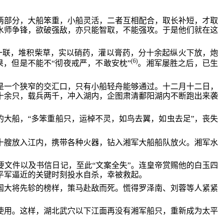
两部分，大船笨重，小船灵活，二者互相配合，取长补短，才取
水师争锋，欲破强敌，亦只能智取，不能强攻。于是他们就在这
一联，堆积柴草，实以硝药，灌以膏药，分十余起纵火下放，炮
(6)
，但是不能不“彻夜戒严，不敢安枕”
。湘军屡胜之后，已生
是一个狭窄的交汇口，只有小船轻舟能够通过。十二月十二日，
十余只，载兵两千，冲入湖内，企图肃清鄱阳湖内不断跑出来袭
的大船，“多笨重船只，运棹不灵，如鸟去翼，如虫去足”，丧失
十艘放入江内，携带各种火器，钻入湘军大船船队放火。湘军水
文件以及书信日记，至此“文案全失”。连皇帝赏赐他的白玉四
平军逼近的关键时刻投水自杀，幸被救起。
国大将先轸的榜样，策马赴敌而死。慌得罗泽南、刘蓉等人紧紧
使用。这样，湖北武穴以下江面再没有湘军船只，重新成为太平