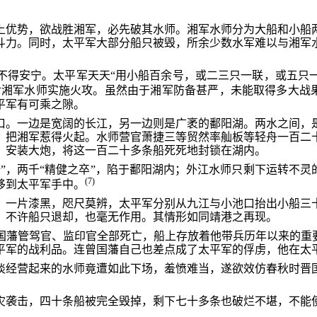
上优势，欲战胜湘军，必先破其水师。湘军水师分为大船和小船
斗力。同时，太平军大部分船只被毁，所余少数水军难以与湘军
不得安宁。太平军天天“用小船百余号，或二三只一联，或五只
对湘军水师实施火攻。虽然由于湘军防备甚严，未能取得多大战果
平军有可乘之隙。
口。一边是宽阔的长江，另一边则是广袤的鄱阳湖。两水之间，
，把湘军惹得火起。水师营官萧捷三等贸然率舢板等轻舟一百二
，安装大炮，将这一百二十多条船死死地封锁在湖内。
”，两千“精健之卒”，陷于鄱阳湖内；外江水师只剩下运转不灵
(7)
移到太平军手中。
，一片漆黑，咫尺莫辨，太平军分别从九江与小池口抬出小船三
，不许船只退却，也毫无作用。其情形如同靖港之再现。
国藩管驾官、监印官全部死亡，船上存放着他带兵历年以来的重要
平军的战利品。连曾国藩自己也差点成了太平军的俘虏，他在太
淡经营起来的水师竟遭如此下场，羞愤难当，遂欲效仿春秋时晋
灾袭击，四十条船被完全毁掉，剩下七十多条也破烂不堪，不能