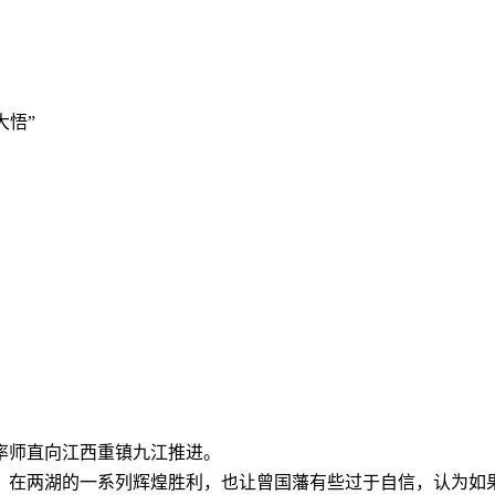
大悟”
，率师直向江西重镇九江推进。
，在两湖的一系列辉煌胜利，也让曾国藩有些过于自信，认为如