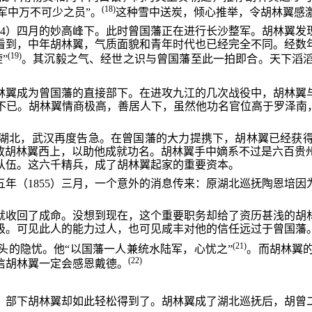
(18)
军中万不可少之员”。
这种雪中送炭，倾心推举，令胡林翼感
54）四月的妙高峰下。此时曾国藩正在进行长沙整军。胡林翼
看到，中年胡林翼，气质面貌和青年时代也已经完全不同。经数
(19)
”
。其沉毅之气、经世之识与曾国藩至此一拍即合。天下滔
林翼成为曾国藩的直接部下。在进攻九江的几次战役中，胡林翼
不已。胡林翼情商极高，善居人下，虽然他功名官位高于罗泽南，
湖北，武汉再度告急。在曾国藩的大力提携下，胡林翼已经获
地放胡林翼西上，以助他成就功名。胡林翼手中嫡系不过是六百贵
队伍。这六千精兵，成了胡林翼起家的重要资本。
年（1855）三月，一个意外的消息传来：原湖北巡抚陶恩培
收回了成命。没想到现在，这个重要职务却给了资历甚浅的胡林翼。
级。可见此人的能力过人，也可见咸丰对他的信任远过于曾国藩
(21)
头的隐忧。他“以国藩一人兼统水陆军，心忧之”
。而胡林翼
(22)
信胡林翼一定会感恩戴德。
，部下胡林翼却如此轻松得到了。胡林翼成了湖北巡抚后，胡曾