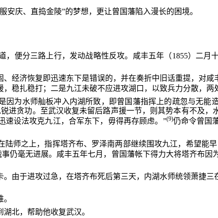
服安庆、直捣金陵”的梦想，更让曾国藩陷入漫长的困境。
道，便分三路上行，发动战略性反攻。咸丰五年（1855）二月
固、经济恢复即迅速东下是错误的，并在奏折中旧话重提，对咸
援，稳扎稳打；二是九江未破不应进攻湖口，以致兵力分散，两
是因为水师舢板冲入内湖所致，即曾国藩指挥上的疏忽与无能
免锐进贪功。至武汉收复未留后路声援一节，则其势本有不及，
(9)
迅速设法攻克九江，合军东下，毋得再存顾虑。”
仍命令曾国
在陆师之上，指挥塔齐布、罗泽南两部继续围攻九江，希望能早
事仍毫无进展。咸丰五年七月，曾国藩帐下得力大将塔齐布因为
卡。由于进攻过急，在塔齐布死后第三天，内湖水师统领萧捷三
难。
到湖北，帮助他收复武汉。