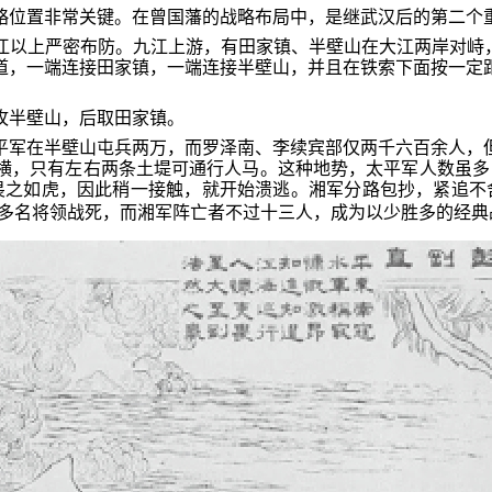
略位置非常关键。在曾国藩的战略布局中，是继武汉后的第二个
江以上严密布防。九江上游，有田家镇、半壁山在大江两岸对峙，
道，一端连接田家镇，一端连接半壁山，并且在铁索下面按一定
攻半壁山，后取田家镇。
平军在半壁山屯兵两万，而罗泽南、李续宾部仅两千六百余人，
横，只有左右两条土堤可通行人马。这种地势，太平军人数虽多
畏之如虎，因此稍一接触，就开始溃逃。湘军分路包抄，紧追不
多名将领战死，而湘军阵亡者不过十三人，成为以少胜多的经典