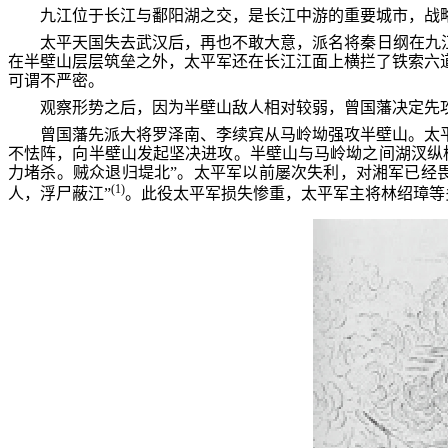
九江位于长江与鄱阳湖之交，是长江中游的重要城市，战
太平天国失去武汉后，再也不敢大意，派名将秦日纲在九
在半壁山层层筑垒之外，太平军还在长江江面上横拦了铁索六
可谓不严密。
观察形势之后，因为半壁山敌人相对较弱，曾国藩决定先
曾国藩先派大将罗泽南、李续宾从马岭坳强攻半壁山。太
不怯阵，向半壁山发起坚决进攻。半壁山与马岭坳之间湖汊纵
力堵杀。贼众退归堤北”。太平军以前屡次失利，对湘军已经
(1)
人，浮尸蔽江”
。此役太平军损失惨重，太平军主将林绍璋等