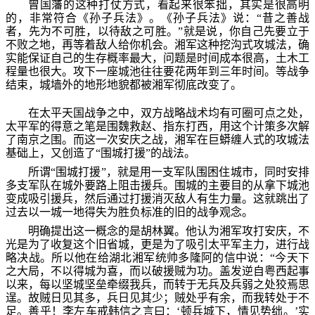
曾国藩的这种打仗方式，看起来很笨拙，其实是很高明
的，非常符合《孙子兵法》。《孙子兵法》说：“昔之善战
者，先为不可胜，以待敌之可胜。”就是说，你自己先要立于
不败之地，再等着敌人给你机会。湘军这种挖沟式攻城法，确
实能保证自己的生存概率最大，问题是时间成本很高，土木工
程量也很大。攻下一座城池往往要花两年到三年时间。等战争
结束，城墙外的地形地貌都被湘军彻底改变了。
在太平天国战争之中，双方战略战术均有可圈可点之处，
太平军的得意之笔是围魏救赵、指东打西，用这个计策多次解
了南京之围。而这一次安庆之战，湘军在巨蟒缠人式的攻城法
基础上，又创造了“围城打援”的战法。
所谓“围城打援”，就是用一支军队围困住城市，同时安排
多支军队在城外要路上阻击援兵。围城的主要目的从拿下城池
变成吸引援兵，然后通过打援消灭敌人有生力量。这就跳出了
过去以一城一地得失为胜负标准的旧的战争观念。
明确提出这一概念的是胡林翼。他认为湘军攻打安庆，不
光是为了收复这个旧省城，更是为了吸引太平军主力，进行战
略决战。所以他在给湖北湘军统帅多隆阿的信中说：“今天下
之大局，不以得城为喜，而以破援贼为功。盖发逆自粤西起事
以来，每以坚城坚垒牵缀我兵，而转于无兵及兵弱之处狡焉思
逞。故贼日见其多，兵日见其少；贼处乎有余，而我转处于不
足。善乎！李左车戒韩信之言曰：‘顿兵城下，情见势绌。’实