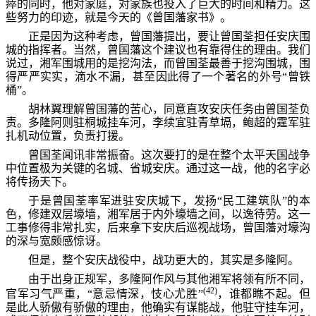
瘁的同时，他对家庭，对家族也投入了巨大的时间和精力。这
些努力的印迹，就是今天的《曾国藩家书》。
正是因为这种考虑，曾国藩提出，要让曾国荃担任安庆围
城的指挥者。当然，曾国藩这个建议也有靠得住的理由。我们
说过，湘军围城用的是挖沟法，而曾国荃最善于挖沟围城，围
得严严实实，滴水不漏，甚至因此得了一个著名的外号“曾铁
桶”。
胡林翼理解曾国藩的苦心，同意直攻安庆任务由曾国荃负
责。多隆阿则驻桐城挂车河，李续宜驻青草塥，鲍超的霆军驻
扎机动位置，负责打援。
曾国荃闻讯非常振奋。这次要打的是在整个太平天国战争
中位置极为关键的名城、省城安庆。通过这一战，他的名字必
将传扬天下。
于是曾国荃率军进驻安庆城下，发扬“民工建筑队”的本
色，修建双层壕墙，湘军居于内外壕墙之间，以逸待劳。这一
工事修得非常扎实，后来拿下安庆后巡视战场，曾国藩对壕沟
的深与宽颇感惊讶。
但是，整个安庆战役中，战功更大的，其实是多隆阿。
由于出身正规军，多隆阿作风与其他湘军将领有所不同，
(42)
官军习气严重，“意忌情深，忮心尤胜”
，谁都瞧不起。但
是此人骄傲有骄傲的理由，他确实有谋能战，他驻守挂车河，