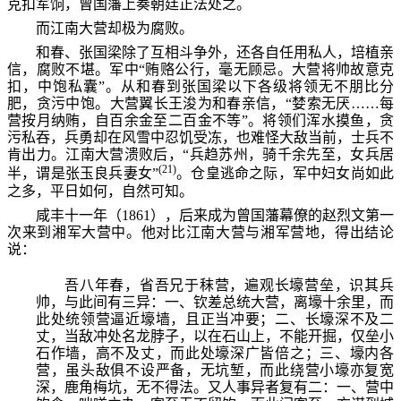
克扣军饷，曾国藩上奏朝廷正法处之。
而江南大营却极为腐败。
和春、张国梁除了互相斗争外，还各自任用私人，培植亲
信，腐败不堪。军中“贿赂公行，毫无顾忌。大营将帅故意克
扣，中饱私囊”。从和春到张国梁以下各级将领无不朋比分
肥，贪污中饱。大营翼长王浚为和春亲信，“婪索无厌……每
营按月纳贿，自百余金至二百金不等”。将领们浑水摸鱼，贪
污私吞，兵勇却在风雪中忍饥受冻，也难怪大敌当前，士兵不
肯出力。江南大营溃败后，“兵趋苏州，骑千余先至，女兵居
(21)
半，谓是张玉良兵妻女”
。仓皇逃命之际，军中妇女尚如此
之多，平日如何，自然可知。
咸丰十一年（1861），后来成为曾国藩幕僚的赵烈文第一
次来到湘军大营中。他对比江南大营与湘军营地，得出结论
说：
吾八年春，省吾兄于秣营，遍观长壕营垒，识其兵
帅，与此间有三异：一、钦差总统大营，离壕十余里，而
此处统领营逼近壕墙，且正当冲要；二、长壕深不及二
丈，当敌冲处名龙脖子，以在石山上，不能开掘，仅垒小
石作墙，高不及丈，而此处壕深广皆倍之；三、壕内各
营，虽头敌俱不设严备，无坑堑，而此绕营小壕亦复宽
深，鹿角梅坑，无不得法。又人事异者复有二：一、营中