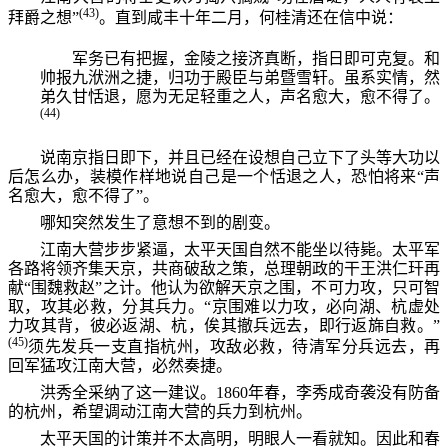
(43)
拜爵之想”
。直到咸丰十年二月，何桂清还在信中说：
军务已有把握，金陵之接济真断，指日即可克复。和
帅报九洑洲之捷，归功于殿臣与弟暨雪轩。虽系实情，然
弟久甘恬退，愿为无足轻重之人，声名愈大，愈不得了。
(44)
说南京指日即下，并且已经在设想自己立下了头等大功以
后怎么办，装模作样地说自己是一个恬退之人，恐怕将来“声
名愈大，愈不得了”。
哪知突然发生了意想不到的剧变。
江南大营步步紧逼，太平天国自然不能坐以待毙。太平军
各路将领齐集天京，共商破敌之策，总理朝政的干王洪仁玕再
献“围魏救赵”之计。他认为欲解天京之围，不可力攻，只可智
取，攻其必救，分其兵力。“京围难以力攻，必向湖、杭虚处
力攻其背，彼必返湖、杭，俟其撤兵远去，即行返旆自救。”
(45)
须先发兵一支直指杭州，攻敌必救，待清军分兵远去，再
回军猛攻江南大营，必然奏捷。
洪秀全采纳了这一建议。1860年春，李秀成奇袭没有防备
的杭州，希望调动江南大营的兵力到杭州。
太平天国的计策并不太高明，明眼人一看就知。因此和春