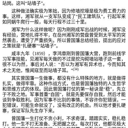
站岗。这叫“站墙子”。
这种做法确实极为笨拙，因为修墙挖壕是极为费工费力的
事。这样，湘军就从一支军队变成了“民工建筑队”，行起军来
如同蜗牛爬行一般，每天行程不过三十里。
湘军为什么这样做呢？因为刚刚成军出战的时候，湘军没
有经验，营地扎得不牢，在岳州湘军的营盘曾受到太平军的突
然袭击，遭受了严重损失。所以曾国藩总结经验，提出的应对
之策就是“扎硬寨”“站墙子”。
咸丰九年（1859），李鸿章刚到曾国藩大营，跑到前线学
习军事技能，见湘军每天做的不过是挖沟砌墙站墙子这一套，
很不以为然，事后对人说：“吾以为湘军有异术也，今而知其
(34)
术之无他，惟闻寇至而站墙子耳。”
其实曾国藩一生做事，都没有什么特殊的地方，就是做得
扎实，做得牢靠。这种作战方式，也是曾国藩独特的人生哲学
和思维方式的体现。因此曾国藩打仗的第一秘诀是“稳”，先立
于不败之地。军事首重“自固”，就是先要保存自我，然后才能
谈到争取胜利。因为军事不比别的事情，不容许你犯错误，一
犯错误，可能生命就没了，没有改正的机会。所以他才要扎硬
寨，保证军队先生存下来。
曾国藩一生打仗不贪小利，不求奇谋，踏踏实实，稳扎稳
打。他一生不打无准备、无把握之仗。每次打仗，他都花极大