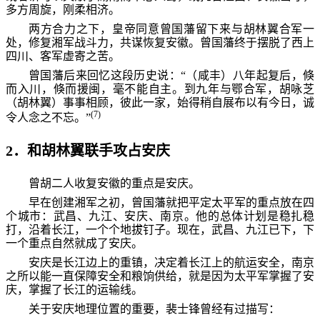
多方周旋，刚柔相济。
两方合力之下，皇帝同意曾国藩留下来与胡林翼合军一
处，修复湘军战斗力，共谋恢复安徽。曾国藩终于摆脱了西上
四川、客军虚寄之苦。
曾国藩后来回忆这段历史说：“（咸丰）八年起复后，倏
而入川，倏而援闽，毫不能自主。到九年与鄂合军，胡咏芝
（胡林翼）事事相顾，彼此一家，始得稍自展布以有今日，诚
(7)
令人念之不忘。”
2．和胡林翼联手攻占安庆
曾胡二人收复安徽的重点是安庆。
早在创建湘军之初，曾国藩就把平定太平军的重点放在四
个城市：武昌、九江、安庆、南京。他的总体计划是稳扎稳
打，沿着长江，一个个地拔钉子。现在，武昌、九江已下，下
一个重点自然就成了安庆。
安庆是长江边上的重镇，决定着长江上的航运安全，南京
之所以能一直保障安全和粮饷供给，就是因为太平军掌握了安
庆，掌握了长江的运输线。
关于安庆地理位置的重要，裴士锋曾经有过描写：