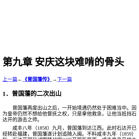
第九章 安庆这块难啃的骨头
上一篇
←
《曾国藩传》
→
下一篇
1．曾国藩的二次出山
曾国藩再度出山之后，一开始境遇仍然处于困难当中。因
为皇帝仍然不想给他督抚之权，只是拿他救急，让他当抵挡石
达开的游击之师。
咸丰八年（1858）九月，曾国藩到达江西。此时石达开已
经转赴福建，曾国藩遂计划追随入闽。不料咸丰九年（1859）