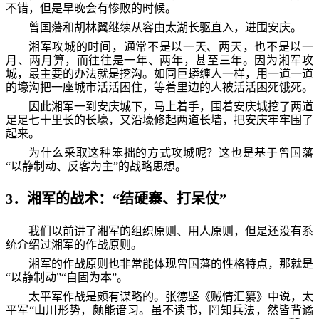
不错，但是早晚会有惨败的时候。
曾国藩和胡林翼继续从容由太湖长驱直入，进围安庆。
湘军攻城的时间，通常不是以一天、两天，也不是以一
月、两月算，而往往是一年、两年，甚至三年。因为湘军攻
城，最主要的办法就是挖沟。如同巨蟒缠人一样，用一道一道
的壕沟把一座城市活活困住，等着里边的人被活活困死饿死。
因此湘军一到安庆城下，马上着手，围着安庆城挖了两道
足足七十里长的长壕，又沿壕修起两道长墙，把安庆牢牢围了
起来。
为什么采取这种笨拙的方式攻城呢？这也是基于曾国藩
“以静制动、反客为主”的战略思想。
3．湘军的战术：“结硬寨、打呆仗”
我们以前讲了湘军的组织原则、用人原则，但是还没有系
统介绍过湘军的作战原则。
湘军的作战原则也非常能体现曾国藩的性格特点，那就是
“以静制动”“自固为本”。
太平军作战是颇有谋略的。张德坚《贼情汇纂》中说，太
平军“山川形势，颇能谙习。虽不读书，罔知兵法，然皆背谲