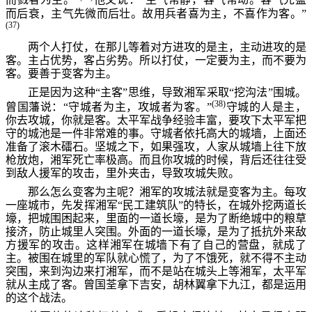
而戮者为主。”
他又说：“主气常静，客气常动。客气先盛
而后衰，主气先微而后壮。故用兵者喜为主，不喜作为客。”
(37)
两个人打仗，在那儿等着对方进攻的是主，主动进攻的是
客。主占优势，客占劣势。所以打仗，一定要为主，而不要为
客。要善于变客为主。
正是因为这种“主客”思维，导致湘军采取“挖沟法”围城。
(38)
曾国藩说：“守城者为主，攻城者为客。”
守城的人是主，
你去攻城，你就是客。太平军战争经验丰富，要攻下太平军把
守的城池是一件非常难的事。守城者依托高大的城墙，上面还
准备了滚木礌石。坚城之下，如果强攻，人家从城墙上往下放
枪放炮，湘军死亡率极高。而且你攻城的时候，背后还往往受
到敌人援军的攻击，里外夹击，导致攻城失败。
那么怎么变客为主呢？湘军的攻城法就是变客为主。每攻
一座城市，先发挥湘军“民工建筑队”的特长，在城外挖两道长
壕，把城围困起来，里面的一道长壕，是为了断绝城中的粮草
接济，防止城里人突围。外面的一道长壕，是为了抵抗外来敌
方援军的攻击。这样湘军在城墙下有了自己的营盘，就成了
主。被围在城里的军队就心慌了，为了不饿死，就不得不主动
突围，来到沟边来打湘军，而不是站在城头上等湘军，太平军
就从主成了客。曾国荃拿下吉安，胡林翼拿下九江，都是运用
的这个战法。