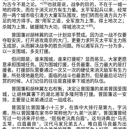
(39)
为古今不易之论。”
也就是说，战争的目的，不在于一城一
地的得失，而在于消灭对方有生力量。太平军起兵以来，经常
用一两个城市吸引清方大量军队围攻，他们转而在清方兵力不
足的地方得手。故“用军之道，全军旅为上策，得土地次之；
(40)
杀贼为上策，破援贼为大功，得城池次之”
。
曾国藩对胡林冀的这一计划双手赞成。因为这一战不仅要
夺取安庆，打开进攻南京的大门，更要力求歼灭太平军主力陈
玉成部，从而解决战争的胜负问题。所以湘军兵力一分为多，
以一支围城，多支打援。
但问题是，谁来围城，谁来打援呢？显而易见，大家更愿
意承担围城任务。因为围城打援，任务最重、压力最大的是打
援者。打援部队需要通过一次又一次的硬仗来消灭敌军有生力
量，所处境地最危险，面临的战斗也最激烈，但是最后论功行
赏的时候，人们记住的往往是直接拿下城池的队伍。
曾国藩和胡林翼左右权衡，决定让曾国藩的弟弟曾国荃围
城，让胡林翼署下的湖北湘军多隆阿等打援。曾国藩这一安
排，主要是让弟弟通过这一战成名。
曾国荃比曾国藩小十三岁，在族中大排行是第九，字沅
甫，所以曾国藩在家书中常称他为“九弟”“沅弟”。曾国藩曾经
写过一句诗来评价他，“屈指老沅真白眉”。这句诗典出“马氏
五常，白眉最良”，汉代马家兄弟五人，唯白眉马良最为出