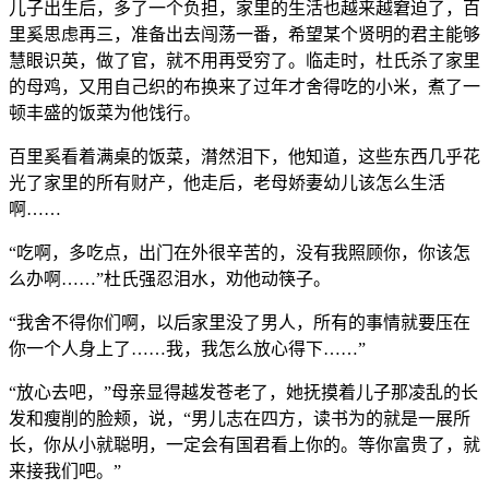
儿子出生后，多了一个负担，家里的生活也越来越窘迫了，百
里奚思虑再三，准备出去闯荡一番，希望某个贤明的君主能够
慧眼识英，做了官，就不用再受穷了。临走时，杜氏杀了家里
的母鸡，又用自己织的布换来了过年才舍得吃的小米，煮了一
顿丰盛的饭菜为他饯行。
百里奚看着满桌的饭菜，潸然泪下，他知道，这些东西几乎花
光了家里的所有财产，他走后，老母娇妻幼儿该怎么生活
啊……
“吃啊，多吃点，出门在外很辛苦的，没有我照顾你，你该怎
么办啊……”杜氏强忍泪水，劝他动筷子。
“我舍不得你们啊，以后家里没了男人，所有的事情就要压在
你一个人身上了……我，我怎么放心得下……”
“放心去吧，”母亲显得越发苍老了，她抚摸着儿子那凌乱的长
发和瘦削的脸颊，说，“男儿志在四方，读书为的就是一展所
长，你从小就聪明，一定会有国君看上你的。等你富贵了，就
来接我们吧。”