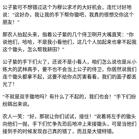
公子絷可不想错过这个为穆公求才的大好机会，连忙讨好地
说：“这好办，我让我的手下帮你锄吧，我真的很想交你这个
朋友！”
那农人抬起头来，指着公子絷的几个侍卫咧开大嘴直笑：“你
说他们，哈哈，不是我小看他们，这几个人加起来也拿不起我
这个锄头，怎么帮我耕田？”
公子絷的手下们火了，还说不是小看人，咱们怎么说也是从小
练大的武林高手，要不也不会当上公子的侍卫，你居然说我们
连个锄头都拿不起，这要不给你点厉害看看，我们的面子都丢
光了！
“不就是双手锄地吗？有什么了不起的，我们也会！”手下们纷
纷跳出来说。
农人一笑：“好，那就让你们试试，接住！”说着将左手的锄头
向他们一抛，手下们忙争先恐后地冲上来接锄头，可是当他们
接到手的时候发现自己真的错了，而且是大错特错。