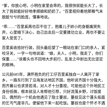
“爹，你放心吧，小明在家里会乖的，我很快就能长大了，长
大了我就能好好地孝顺娘和奶奶了。”百里视仰着他那稚气未
脱脏兮兮的脸庞，懂事地说。
“乖……”百里奚再也忍不住了，抱着儿子娇小的身躯痛哭失
声，心里暗下决心，自己出去后一定要建功立业，再也不要让
家人受苦了。
百里奚收拾好行装，回头最后望了一眼站在家门口的亲人，紧
咬牙关，一字一句地说道：“娘，夫人，小明，我走了，你们
保重……”说着头也不回地大步前行，乱发之中射出无比坚定
的眼神。
公元前685年，满怀抱负的打工仔百里奚独自一人离开了家
乡，一路东行到了沿海发达地区齐国，他听说齐国十分强大，
而齐襄公也求贤若渴，对人才十分重视，可是他这个外地民工
身份低微，根本就没人肯帮他引荐，只好流落乡野，讨饭度
日，偶然的一个机会他遇见了隐士蹇叔，蹇叔见这个蓬头垢面
的乞丐气度非凡，便留他下来一起吃饭。蹇叔也是个怀才不遇