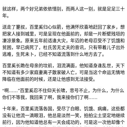
就这样，两个好兄弟依依惜别，而两人这一别，就是足足三十
年。
送走了蹇叔，百里奚归心似箭，他满怀欣喜地赶回了家乡，想
把家人接到城里，可是呈现在他面前的，却是一片断壁残垣的
凄凉景象。原来五年前适逢大灾，年迈的老母忍受不了饥饿和
贫困，早已病死了，杜氏苦无丈夫的音讯，只有带着儿子出外
逃难，生死未卜，已经不知道流落到什么地方去了。
百里奚长跪在母亲的坟前，泪流满面，他知道身逢乱世，天下
不知道有多少家庭妻离子散家破人亡，可是当这个命运无情地
降临在他面前的时候，还是让他感到无法接受。
“啊……”百里奚忍不住仰天长啸，悲号不止，为什么，为什么
你们不等我，我回来了啊，我来接你们了啊……
十年来，百里奚流落各国，受尽了白眼、饥饿、病痛，这些都
没有让他流一滴眼泪，他总是淡然一笑，拍拍尘土坚定地继续
前行，因为他知道他总有一天会成功的，可是这一次他却像个