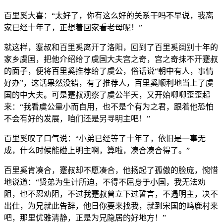
百里奚大喜：“太好了，你有这么好的关系干吗不早说，我离
家已经十年了，正想着回家看老母呢！”
就这样，蹇叔和百里奚离开了洛阳，回到了百里奚阔别十年的
家乡虞国，把他介绍给了虞国大夫宫之奇，宫之奇抹不开蹇叔
的面子，便将百里奚推荐给了虞公，俗话说“朝中有人，事情
好办”，这话果然没错，有了推荐人，百里奚顺利地当上了虞
国的中大夫。可是蹇叔观察了虞公半天，又开始唧唧歪歪起
来：“我看虞公量小而自用，也不是个有为之君，跟着他恐怕
不会有好的发展，咱们还是另寻明主吧！”
百里奚叹了口气说：“小弟已经等了十年了，依旧是一事无
成，什么时候能碰上明主啊，算啦，凑合凑合得了。”
百里奚肯凑合，蹇叔却不愿凑合，他扬起了孤傲的脸庞，惋惜
地说道：“贤弟为生计所迫，不得不屈身于小国，我无法劝
阻，也不忍劝阻，不过我蹇叔曾立下过誓言，不遇明主，决不
出仕，为兄就此告辞，他日你要来找我，就到宋国的鸣鹿村来
吧，那里优雅清静，正是为兄隐居的好地方！”