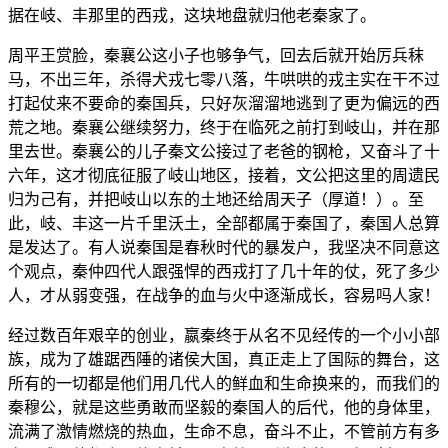
据在岐、丰那里的西戎，这块地盘就归他老秦家了。
周平王赏脸，秦襄公这小子也够争气，回去后就开始厉兵秣
马，不出三年，杀得犬戎七零八落，牛哄哄的戎主实在干不过
打起仗来不要命的秦国兵，只好灰溜溜地逃到了更为偏远的西
荒之地。秦襄公继续努力，终于在临死之前打到岐山，并在那
里去世。秦襄公的儿子秦文公接过了老爸的钢枪，又奋斗了十
六年，这才彻底征服了岐山地区，接着，文公把这里的周遗民
归为己有，并把岐山以东的土地还给周天子（厚道！）。至
此，岐、丰这一片千里沃土，全部都属于秦国了，秦国人总算
是发达了。有人说秦国是春秋时代的暴发户，我坚决不同意这
个观点，秦仲四代人跟强悍的西戎打了几十年的仗，死了多少
人，才从弱变强，在战争的血与火中逐渐成长，容易吗人家！
经过数百年艰辛的创业，嬴秦终于从名不见经传的一个小小部
族，成为了雄踞西陲的诸侯大国，真正走上了国际的舞台，这
所有的一切都是他们用几代人的鲜血和生命换来的，而我们的
秦穆公，就是这些勇敢而坚毅的秦国人的后代，他的身体里，
流满了激情燃烧的热血，生命不息，奋斗不止，不管前方有多