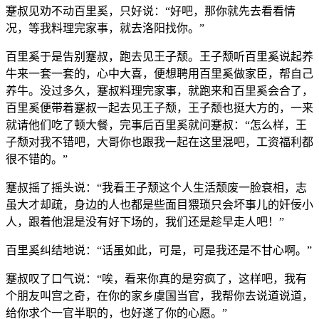
蹇叔见劝不动百里奚，只好说：“好吧，那你就先去看看情
况，等我料理完家事，就去洛阳找你。”
百里奚于是告别蹇叔，跑去见王子颓。王子颓听百里奚说起养
牛来一套一套的，心中大喜，便想聘用百里奚做家臣，帮自己
养牛。没过多久，蹇叔料理完家事，就跑来和百里奚会合了，
百里奚便带着蹇叔一起去见王子颓，王子颓也挺大方的，一来
就请他们吃了顿大餐，完事后百里奚就问蹇叔：“怎么样，王
子颓对我不错吧，大哥你也跟我一起在这里混吧，工资福利都
很不错的。”
蹇叔摇了摇头说：“我看王子颓这个人生活颓废一脸衰相，志
虽大才却疏，身边的人也都是些面目猥琐只会坏事儿的奸佞小
人，跟着他混是没有好下场的，我们还是趁早走人吧！”
百里奚纠结地说：“话虽如此，可是，可是我还是不甘心啊。”
蹇叔叹了口气说：“唉，看来你真的是穷疯了，这样吧，我有
个朋友叫宫之奇，在你的家乡虞国当官，我帮你去说道说道，
给你求个一官半职的，也好遂了你的心愿。”