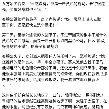
九方皋笑着说：“当然没有，那是一匹黄色的母马，长得很漂
亮，脸蛋好身材也不错！”
秦穆公继续捏着鼻子，点了点头说：“好，我马上派人去取，
至于你，还是赶快去洗个澡吧！”
第二天，秦穆公派去的人回来了，不过带回来的根本不是什么
黄色的漂亮母马，而是一匹长相猥琐的黑色公马，什么“脸蛋
好身材也不错”，原来全都是胡诌！
秦穆公火了，立刻派人把责任人伯乐叫了来，沉着脸说：“瞧
您推荐的是什么人，得，事全办砸了。寡人派他去找千里马，
他却连马的毛色和公母都分不清，还说是什么相马高手，我看
他根本就是个高度近视低度智商的砍柴佬，你们现在就去把那
匹该死的破马杀了给我当晚饭吃，我一看到它那衰样就火
大。”
这时伯乐却突然长长地叹了一口气，郁闷地说：“想不到九方
皋相马的技术竟然已经高到这种地步了啊！太强了太强了，在
他的眼里，马已经没有了表象，而只有精神和灵魂，见其所