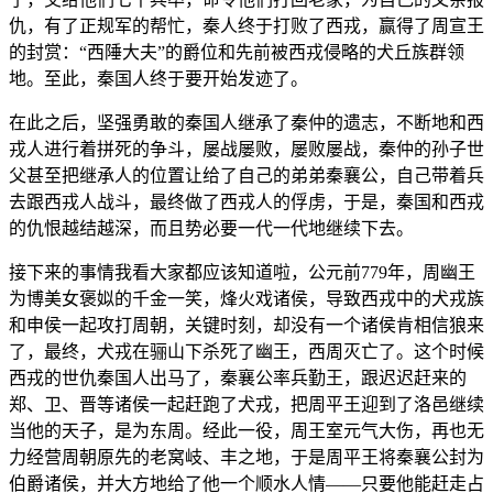
仇，有了正规军的帮忙，秦人终于打败了西戎，赢得了周宣王
的封赏：“西陲大夫”的爵位和先前被西戎侵略的犬丘族群领
地。至此，秦国人终于要开始发迹了。
在此之后，坚强勇敢的秦国人继承了秦仲的遗志，不断地和西
戎人进行着拼死的争斗，屡战屡败，屡败屡战，秦仲的孙子世
父甚至把继承人的位置让给了自己的弟弟秦襄公，自己带着兵
去跟西戎人战斗，最终做了西戎人的俘虏，于是，秦国和西戎
的仇恨越结越深，而且势必要一代一代地继续下去。
接下来的事情我看大家都应该知道啦，公元前779年，周幽王
为博美女褒姒的千金一笑，烽火戏诸侯，导致西戎中的犬戎族
和申侯一起攻打周朝，关键时刻，却没有一个诸侯肯相信狼来
了，最终，犬戎在骊山下杀死了幽王，西周灭亡了。这个时候
西戎的世仇秦国人出马了，秦襄公率兵勤王，跟迟迟赶来的
郑、卫、晋等诸侯一起赶跑了犬戎，把周平王迎到了洛邑继续
当他的天子，是为东周。经此一役，周王室元气大伤，再也无
力经营周朝原先的老窝岐、丰之地，于是周平王将秦襄公封为
伯爵诸侯，并大方地给了他一个顺水人情——只要他能赶走占