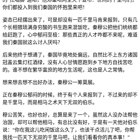
你们都投入到我们秦国的怀抱里来吧！
姿态已经摆出来了，可是却没有一匹千里马肯来报到，只有几
个长相猥琐满身穷酸的书生跑来混饭吃，秦穆公把他们统统都
给赶跑了，心中郁闷至极：那些真正的人才咋都不来呢，难道
我们秦国就这么讨人厌吗？
后来他终于想通了，秦国毕竟地处偏远，自然比不上东方诸国
冠盖云集灯红酒绿，没有人心甘情愿跑到乡下地方自找苦吃
的。谁不想在繁华富庶的地方生活呢，这也是人之常情。
想来想去想不出好办法，秦穆公一筹莫展。
正在秦穆公郁闷的时候，终于有个人来报到了，不过来的却不
是千里马，而是相马之术天下无双的伯乐。
穆公苦笑，也好也好，总算是来了一个，虽然这人没办法帮他
治国，却可以帮他相马，有总比没有好，于是有一天他对伯乐
说：“你在我这儿吃闲饭这么久了，也该干点活儿了吧，你帮
我找一匹天下无双的千里马吧，让我们看看你的真本事！”