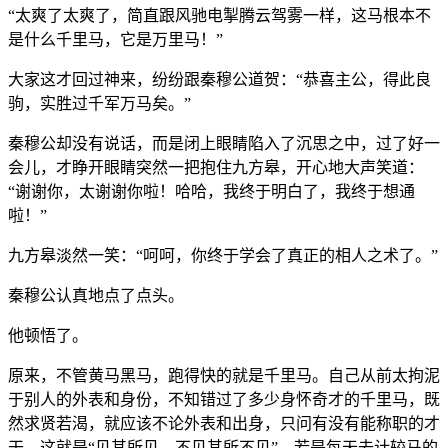
“太爽了太爽了，简直跟风驰电掣腾云驾雾一样，这马根本不
是什么千里马，它是万里马！”
大家这才回过神来，纷纷跟秦穆公道贺：“恭喜主公，得此良
驹，实胜过千军万马矣。”
秦穆公却没有说话，而是闭上眼睛陷入了沉思之中，过了好一
会儿，才睁开眼睛突然一把抱住九方皋，开心地大声笑道：
“谢谢你，太谢谢你啦！哈哈，我终于明白了，我终于想通
啦！”
九方皋淡然一笑：“呵呵，你终于学会了真正的相人之术了。”
秦穆公认真地点了点头。
他顿悟了。
原来，不管黄马黑马，跑得快的就是千里马。自己从前太拘泥
于别人的外表和身份，不知错过了多少身怀奇才的千里马，既
然求贤若渴，就应该不论外表和出身，只问有没有能称职的才
干，这就是“见其所见，不见其所不见”，若是每天去计较马的