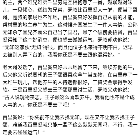
的主，两个难兄难弟千里穷马互相抱怨了一番，越聊越对味
儿，一见倾心，遂结为兄弟，蹇叔比百里奚大一岁，便当了哥
哥。蹇叔的家境也不咋地，百里奚只好发挥自己从前的才能，
帮村里的地主养牛为生。这时候齐国发生了一件大事情，公孙
无知杀了堂兄齐襄公自己当了国君，悬了个破榜要招贤，百里
奚得知了这个好消息，便也想去碰碰运气，蹇叔却劝他说：
“无知这家伙‘无知’得很，而且他位子也来得不明不白，迟早
会被别人弄下台的，我看你还是不要去跟他混得好。”
老大哥发话了，百里奚只好乖乖地留了下来，继续养他的牛，
后来他又听说周朝的王子颓很喜欢拿牛当宠物，在宫里养了一
大堆牛玩儿，帮他养牛的人待遇都很好，工资奖金拿得手发
软。于是百里奚又想去王子颓那里讨生活，蹇叔又劝他说：
“古人说玩物丧志，王子颓这么喜欢养牛，我看他也不是个成
大事的人，你还是不要去了吧！”
百里奚说：“你先前不让我去找无知，现在又不让我去找王子
颓，难道我百里奚就只能一辈子这么默默无闻吗，不行，我一
定要去碰碰运气！”