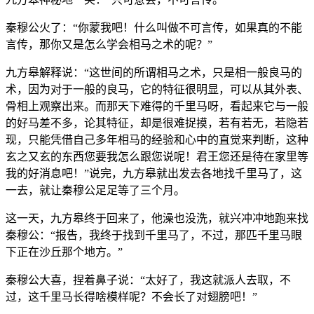
秦穆公火了：“你蒙我吧！什么叫做不可言传，如果真的不能
言传，那你又是怎么学会相马之术的呢？”
九方皋解释说：“这世间的所谓相马之术，只是相一般良马的
术，因为对于一般的良马，它的特征很明显，可以从其外表、
骨相上观察出来。而那天下难得的千里马呀，看起来它与一般
的好马差不多，论其特征，却是很难捉摸，若有若无，若隐若
现，只能凭借自己多年相马的经验和心中的直觉来判断，这种
玄之又玄的东西您要我怎么跟您说呢！君王您还是待在家里等
我的好消息吧！”说完，九方皋就出发去各地找千里马了，这
一去，就让秦穆公足足等了三个月。
这一天，九方皋终于回来了，他澡也没洗，就兴冲冲地跑来找
秦穆公：“报告，我终于找到千里马了，不过，那匹千里马眼
下正在沙丘那个地方。”
秦穆公大喜，捏着鼻子说：“太好了，我这就派人去取，不
过，这千里马长得啥模样呢？不会长了对翅膀吧！”