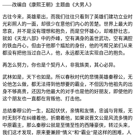
——改编自《康熙王朝》主题曲《大男人》
古往今来，英雄辈出，而我们往往只看到了英雄们建功立业时
光彩照人的一面，却很少在意他们内心的苦楚。世界上最大的
悲哀，并不是没有理想和抱负，而是空怀雄心，却难舒壮志，
就如《天龙八部》中的乔峰，空有满身的盖世武功，空有满腔
的铁血丹心，但由于他那个尴尬的身份，他的丐帮兄弟们从来
都没有把他当过自己人，他，永远都无法实现自己的抱负。
再怎么努力，你也是个契丹人，非我族类，其心必异。
武林如是，天下也如是。所以春秋时代的悲情英雄秦穆公，无
论他怎么做，都无法得到他想要的霸业，不但因为他祖先的出
身不够高贵，还因为他最大的对手也是他的好朋友，即使他的
这个朋友也一直都在背叛他、打击他。
总结秦穆公的一生，起起伏伏，亲情和友情，忠诚与背叛，无
时无刻不在纠缠着他，折磨着他，如果说晋文公是风流多情的
中原霸主，那么秦穆公就是至情至性的西陲豪侠，转过头来，
我们这才发现，原来要兼顾“情义”和“霸业”是这样的困难，人