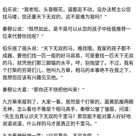
伯乐说：“我老啦，头昏眼花，道都走不动，没办法帮主公您
找马喽，您还要天下无双的，这不是难为我吗？”
秦穆公说：“既然如此，是不是可以从您的孩子中给我推荐一
位来代替你找呢？”
伯乐摇了摇头说：“天下无双的马，难找哦。我家的孩子都不
成器，要他们找一匹一般的好马容易，可是要找一匹天下无双
的马，就凭他们那三脚猫的水平，哼，别指望了。不过，我有
个打柴的穷哥们儿，他叫九方皋，相马的本事绝不在我之下，
我想您应该有兴趣见见他。”
秦穆公大喜：“那你还不快把他叫来！”
九方皋来报到了，大家一看，居然是个打柴的，面黄肌瘦两眼
无神，怎么看也不像是个相马高手，秦穆公皱了皱眉，问道：
“先生当真认识天下无双的千里马？那您能不能对寡人好好地
说道说道，什么样的马才是真正的千里马。”
九方皋神秘地一笑：“只可意会，不可言传。”