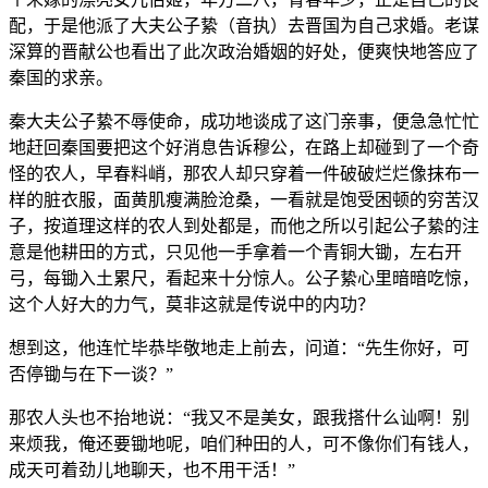
配，于是他派了大夫公子絷（音执）去晋国为自己求婚。老谋
深算的晋献公也看出了此次政治婚姻的好处，便爽快地答应了
秦国的求亲。
秦大夫公子絷不辱使命，成功地谈成了这门亲事，便急急忙忙
地赶回秦国要把这个好消息告诉穆公，在路上却碰到了一个奇
怪的农人，早春料峭，那农人却只穿着一件破破烂烂像抹布一
样的脏衣服，面黄肌瘦满脸沧桑，一看就是饱受困顿的穷苦汉
子，按道理这样的农人到处都是，而他之所以引起公子絷的注
意是他耕田的方式，只见他一手拿着一个青铜大锄，左右开
弓，每锄入土累尺，看起来十分惊人。公子絷心里暗暗吃惊，
这个人好大的力气，莫非这就是传说中的内功？
想到这，他连忙毕恭毕敬地走上前去，问道：“先生你好，可
否停锄与在下一谈？”
那农人头也不抬地说：“我又不是美女，跟我搭什么讪啊！别
来烦我，俺还要锄地呢，咱们种田的人，可不像你们有钱人，
成天可着劲儿地聊天，也不用干活！”