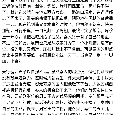
王偶尔得到赤骥、温骊、骅骝、绿耳四匹宝马，高兴得不得
了，就让造父驾车带他去西方考察，一路游山玩水，逍遥得都
忘了回家了，淮夷的徐偃王趁机造反，阴险地在周朝的背后捅
了一刀。现在轮到造父显本事的时候了，他为穆王驾车，快马
加鞭，日行千里，一口气赶回了周朝，最终平定了叛乱。周穆
王一开心，就把赵城封给了造父，秦人终于有了自己的地盘，
不过即使如此，嬴秦也只是从奴隶升为了一个小附庸，没有爵
位，待的地方又偏远，压根儿就上不了台面。可见秦国的起点
就比中原列国要低，秦国最终能统一天下，当真是一步一个脚
印走出来的。
天行健，君子以自强不息。虽然秦人的起点低，但他们从来就
没有放弃过努力。这时候周朝发生一件天大的事情，由于周天
子厉王暴虐无道，忍无可忍的国人把他赶下了台，少数民族西
戎趁机起兵造反。秦人的机会终于来了，他们的首领秦仲自告
奋勇，要帮刚继位的周宣王去讨伐强悍的西戎，秦仲跟西戎打
了足足五年的仗，最后还战死疆场，被西戎人干掉了。秦仲用
自己的生命，换来了周宣王的信任，他召见了秦仲的五个儿
子，交给他们七千兵卒，命令他们打回老家，为自己的父亲报