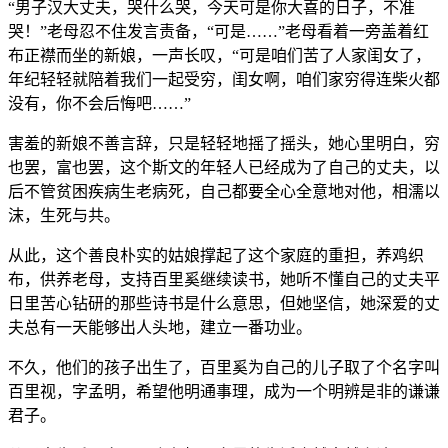
“男子汉大丈夫，哭什么哭，今天可是你大喜的日子，不准
哭！”老母忍不住发言责备，“可是……”老母看着一旁盖着红
布正襟而坐的新娘，一声长叹，“可是咱们苦了人家闺女了，
年纪轻轻就陪着我们一起受穷，闺女啊，咱们家穷得连柴火都
没有，你不会后悔吧……”
害羞的新娘不善言辞，只是轻轻地摇了摇头，她心里明白，穷
也罢，富也罢，这个斯文的年轻人已经成为了自己的丈夫，以
后不管贫困疾病生老病死，自己都要全心全意地对他，相濡以
沫，生死与共。
从此，这个善良朴实的姑娘撑起了这个家庭的重担，养鸡织
布，供养老母，支持百里奚继续读书，她听不懂自己的丈夫平
日里苦心钻研的那些诗书是什么意思，但她坚信，她深爱的丈
夫总有一天能够出人头地，建立一番功业。
不久，他们的孩子出生了，百里奚为自己的儿子取了个名字叫
百里视，字孟明，希望他明通事理，成为一个明辨是非的谦谦
君子。