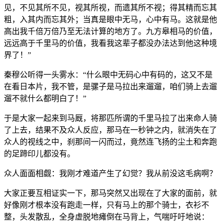
见，不见其所不见，视其所视，而遗其所不视；得其精而忘其
粗，入其内而忘其外；当真是眼中无马，心中有马。这就是他
高出我千倍万倍乃至无法计算的地方了。九方皋相马的价值，
远远高于千里马的价值，我看我这辈子都没办法达到他这种境
界了！”
秦穆公听得一头雾水：“什么眼中无码心中有码的，这又不是
在看日本片，我不管，是骡子是马拉出来遛遛，咱们骑上去遛
遛不就什么都明白了！”
于是大家一起来到马厩，将那匹所谓的千里马拉了出来命人骑
了上去，结果不及众人反应，那马在一秒钟之内，就消失在了
众人的视线之中，刹那间一闪而过，竟然连飞扬的尘土和奔跑
的足蹄印儿都没有。
众人面面相觑：我刚才难道产生了幻觉？我从前没这毛病啊？
大家正要互相证实一下，那马突然又出现在了大家的面前，就
好像刚才根本没有跑走一样，只有马上的那个骑士，衣衫不
整，头发散乱，全身虚脱地瘫倒在马背上，气喘吁吁地说：