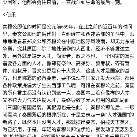
少困难，他都会勇往直前，一直战斗到生命的最后一刻。
3 伯乐
秦穆公即位的时间是公元前659年，在此之前的近百年的时间
里，秦文公和他的后代们一直纠缠在和西戎余部的争斗中，眼
睁睁地看着郑文公和齐桓公在中原地区呼风唤雨，却无力东进
争霸，究其原因，除了地处偏僻的大西北，经济不够发达之
外，另外就是缺乏人才，尚贤者，政之本也，一个国家的富强
需要各方面的人才，像郑有祭仲、高渠弥、颍考叔，齐有管
仲、鲍叔牙，晋文公更是有十大贤人，这些人才是国家的基
石，也是称霸的必备要素，要不说现在国家开发大西部，都用
各种政策提倡大学生去西部工作呢！可惜在秦穆公之前，秦国
的所有君主都没有认识到这一点，秦国本土没有像样的人才，
又不花大力气去招揽人才，最终导致了无人可用的尴尬局面
（三国时蜀国最弱，其根源也是在此）。秦穆公即位后，一眼
就看清了秦国落后的根弊所在，于是立志走一条“人才强国”的
新路子，既然本国没有人才，那就摆出姿态，招揽天下英才，
为己所用，于是，年轻的秦穆公即位伊始，就发动了轰轰烈烈
的“挖墙脚”运动，他郑重地向全天下宣布：世间的千里马们，