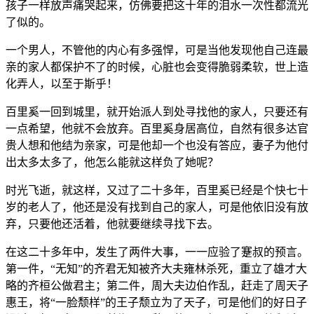
孩子一样放声痛哭起来，仿佛要把这十年的泪水一次性都流光
了似的。
一个男人，不管他的内心有多强悍，可是当他发现他自己连最
亲的家人都保护不了的时候，心脏也会变得脆弱柔软，世上造
化弄人，以至于斯乎！
百里奚一回到城里，就开始派人到处寻找他的家人，只要还有
一点希望，他就不会放弃。百里奚身居高位，自然有很多达官
贵人想和他结为亲家，可是他却一个也没有答应，妻子为他付
出太多太多了，他怎么能就这样负了她呢？
时光飞逝，就这样，又过了二十多年，百里奚已经是个快七十
岁的老人了，他还是没有找到自己的家人，可是他依旧没有放
弃，只要他还活着，他就要继续寻找下去。
在这二十多年中，发生了两件大事，一一应验了蹇叔的预言。
第一件，“无知”的齐君无知被齐大夫雍林杀死，重立了雄才大
略的齐桓公做君主；第二件，周大夫边伯作乱，赶走了周天子
惠王，将“一脸颓样”的王子颓立为了天子，可是他们的好日子