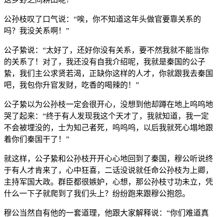
公孙枝叹了口气说：“唉，你不知道这年头做官要靠关系的
吗？我没关系啊！”
公子絷说：“太好了，还好你没有关系，要不然我就不能当你
的关系了！对了，我还没有自我介绍呢，我就是秦国的公子
絷，我们主公求贤若渴，正缺你这样的人才，你就跟我去秦国
吧，我包你升官发财，吃香的喝辣的！”
公子絷以为公孙枝一定会很开心，没想到他却蹲在地上呜呜地
哭了起来：“终于有人发现我这个天才了，我就知道，我一定
不会被埋没的，士为知己者死，呜呜呜，以后我就死心塌地跟
着你们秦国干了！”
就这样，公子絷和公孙枝开开心心地回到了秦国，穆公听说终
于有人才肯来了，心中狂喜，二话没说就任命公孙枝为上卿，
主持军国大政。群臣都很嫉妒，心想，那公孙枝寸功未立，凭
什么一下子就爬到了我们头上？纷纷跑来跟穆公抱怨。
穆公当然自有他的一套道理，他跟大家解释说：“你们难道真