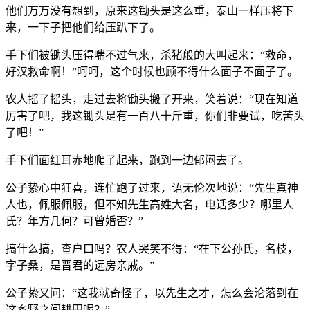
他们万万没有想到，原来这锄头是这么重，泰山一样压将下
来，一下子把他们给压趴下了。
手下们被锄头压得喘不过气来，杀猪般的大叫起来：“救命，
好汉救命啊！”呵呵，这个时候也顾不得什么面子不面子了。
农人摇了摇头，走过去将锄头搬了开来，笑着说：“现在知道
厉害了吧，我这锄头足有一百八十斤重，你们非要试，吃苦头
了吧！”
手下们面红耳赤地爬了起来，跑到一边郁闷去了。
公子絷心中狂喜，连忙跑了过来，语无伦次地说：“先生真神
人也，佩服佩服，但不知先生高姓大名，电话多少？哪里人
氏？年方几何？可曾婚否？”
搞什么搞，查户口吗？农人哭笑不得：“在下公孙氏，名枝，
字子桑，是晋君的远房亲戚。”
公子絷又问：“这我就奇怪了，以先生之才，怎么会沦落到在
这乡野之间耕田呢？”