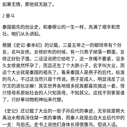
如果无情，那他就无敌了。
2 奋斗
秦国祖先的创业史，和秦穆公的一生一样，充满了艰辛和悲
壮。咱们从头讲起。
根据《史记·秦本纪》的记载，三皇五帝之一的颛顼帝有个孙
女，名叫女修。女修织布的时候，有一只燕子掉落一颗蛋，女
修正好肚子饿，二话没说把它给吃了，这一贪嘴不要紧，没多
久女修竟然怀孕了，而且还生了个大胖小子，名字叫大业，而
这个大业就是秦国的祖先了。看来秦国人是燕子的后代，标准
的鸟人，不过这当然只是个传说。燕子变成人，明显违反了达
尔文的进化论嘛！其实世界各地很多民族都喜欢搞这一套，怪
只怪母系原始社会的人只知其母，不知其父。这找不到爹是谁
了，只好拿动物和神仙来代替。
《史记》还记载了大业的一些子孙后代的事迹，无非就是帮大
禹治水帮商汤伐桀一类的事情，而秦人就是出自大业后代中的
一支：鸟俗氏。史书上说他们身体长得很像鸟，但说人话。