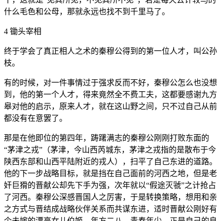
什么毛色和公母，那就永远也找不到千里马了。
4 锄头宰相
终于学会了真正相人之术的秦穆公得到的第一位人才，叫公孙
枝。
有的时候，对一件事情过于强求反而不好，秦穆公怎么也没想
到，他的第一个人才，得来竟然全不费工夫，这都要感谢九方
皋对他的启示，原来人才，就在这山野之间，只不过自己从前
都没有在意罢了。
那是在他即位的第四年，踌躇满志的秦穆公刚刚打败东面的
“茅津之戎”（茅津，今山西芮城东，茅津之戎指的是散布于今
陕西东部和山西平陆附近的戎人），扫平了自己东进的道路。
他的下一步战略目标，就是挡在自己面前的河西之地，但是老
奸巨猾的晋献公却先下手为强，次年就以“假途灭虢”之计抢占
了河西。秦穆公深感晋国人之厉害，于是转换策略，想用和亲
之方式与晋结成战略伙伴关系而共谋东进，适时晋献公刚好有
个未嫁的漂亮女儿伯姬，年方二八，青春年少，正是自己的良