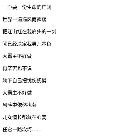
一心要一份生命的广阔
世界一遍遍风雨飘落
把江山扛在我肩头的一刻
就已经决定我男儿本色
大霸主不好做
再辛苦也不说
躺下自己把忧伤抚摸
大霸主不好做
风险中依然执著
儿女情长都藏在心窝
任它一路坎坷……