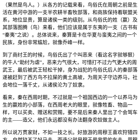
（果然是鸟人。）从各方的记载来看，鸟俗氏在周朝之前是生
活在黄河中游的一支半农耕半畜牧部落，和商族保持着联盟关
系，地位显贵，算是诸侯一类的级别。从鸟俗氏的姓（嬴）及
其部落图腾（鸟）来看，他们应该是属于东夷的一支（古书有
“秦夷”之说）。总体说来，秦算是卡在华夏与蛮夷之间的一个
民族，身份非常尴尬，就像乔峰一样。
到了商纣王的时候，鸟俗氏出了个叫恶来（看这名字就够狠）
的牛人“助纣为虐”，恶来力气很大，可惜打不过力气更大的周
武王，最后被武王轻松干掉，身为战犯的鸟俗氏后人的秦部落
遂被赶到了西方鸟不拉屎的黄土高坡，为周天子守边养马，社
会地位一落千丈，从诸侯沦为了奴隶。
看来，秦在西周时期，不过就是一个祖国西边的一个以养马为
生的嬴姓的小部落，在西周老大的眼里，就像牲畜、物品一
样，可以买卖、赠送和赏赐，要不是后来秦人里出了个会驾车
的主——造父，他们永远都没有办法翻身农奴做主人。
所以说万贯家财，不如一技之长。好旅游的周穆王喜欢狩猎四
方，自然缺不了好马夫，而造父就是穆王最宠爱的车夫。周穆