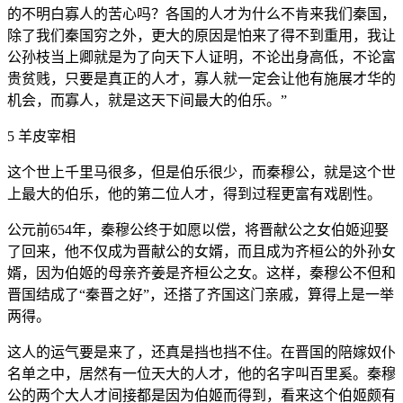
的不明白寡人的苦心吗？各国的人才为什么不肯来我们秦国，
除了我们秦国穷之外，更大的原因是怕来了得不到重用，我让
公孙枝当上卿就是为了向天下人证明，不论出身高低，不论富
贵贫贱，只要是真正的人才，寡人就一定会让他有施展才华的
机会，而寡人，就是这天下间最大的伯乐。”
5 羊皮宰相
这个世上千里马很多，但是伯乐很少，而秦穆公，就是这个世
上最大的伯乐，他的第二位人才，得到过程更富有戏剧性。
公元前654年，秦穆公终于如愿以偿，将晋献公之女伯姬迎娶
了回来，他不仅成为晋献公的女婿，而且成为齐桓公的外孙女
婿，因为伯姬的母亲齐姜是齐桓公之女。这样，秦穆公不但和
晋国结成了“秦晋之好”，还搭了齐国这门亲戚，算得上是一举
两得。
这人的运气要是来了，还真是挡也挡不住。在晋国的陪嫁奴仆
名单之中，居然有一位天大的人才，他的名字叫百里奚。秦穆
公的两个大人才间接都是因为伯姬而得到，看来这个伯姬颇有