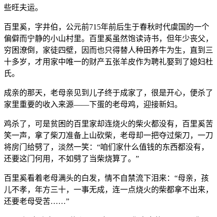
些旺夫运。
百里奚，字井伯，公元前715年前后生于春秋时代虞国的一个
偏僻而宁静的小山村里。百里奚虽然饱读诗书，但年少丧父，
穷困潦倒，家徒四壁，因而也只得替人种田养牛为生，直到三
十多岁，才用家中唯一的财产五张羊皮作为聘礼娶到了媳妇杜
氏。
成亲的那天，老母亲见到儿子终于成家了，很是开心，便杀了
家里重要的收入来源——下蛋的老母鸡，迎接新妇。
鸡杀了，可是贫困的百里家却连烧火的柴火都没有，百里奚苦
笑一声，拿了柴刀准备上山砍柴，老母却一把夺过柴刀，一刀
将房门给劈了，淡然一笑：“咱们家什么值钱的东西都没有，
还要这门何用，不如劈了当柴烧算了。”
百里奚看着老母满头的白发，情不自禁流下泪来：“母亲，孩
儿不孝，年方三十，一事无成，连一点烧火的柴都拿不出来，
还要老母受苦……”