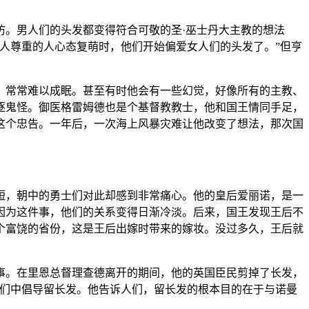
仿。男人们的头发都变得符合可敬的圣·巫士丹大主教的想法
人尊重的人心态复萌时，他们开始偏爱女人们的头发了。”但亨
，常常难以成眠。甚至有时他会有一些幻觉，好像所有的主教、
逐鬼怪。御医格雷姆德也是个基督教教士，他和国王情同手足，
这个忠告。一年后，一次海上风暴灾难让他改变了想法，那次国
短，朝中的勇士们对此却感到非常痛心。他的皇后爱丽诺，是一
因为这件事，他们的关系变得日渐冷淡。后来，国王发现王后不
个富饶的省份，这是王后出嫁时带来的嫁妆。没过多久，王后就
事。在里恩总督理查德离开的期间，他的英国臣民剪掉了长发，
名义在人们中倡导留长发。他告诉人们，留长发的根本目的在于与诺曼