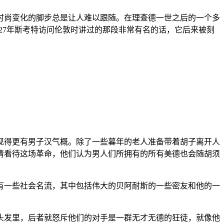
时尚变化的脚步总是让人难以跟随。在理查德一世之后的一个多
27年斯考特访问伦敦时讲过的那段非常有名的话，它后来被刻
现得更有男子汉气概。除了一些暮年的老人准备带着胡子离开人
情看待这场革命，他们认为男人们所拥有的所有美德也会随胡须
有一些社会名流，其中包括伟大的贝阿耐斯的一些密友和他的一
头发里，后者就怒斥他们的对手是一群无才无德的狂徒，就像他