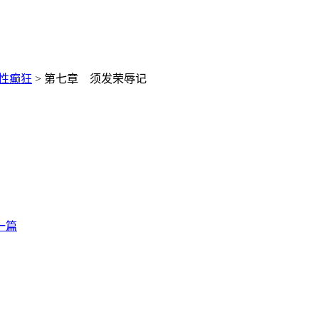
性癫狂
> 第七章 须发荣辱记
一篇