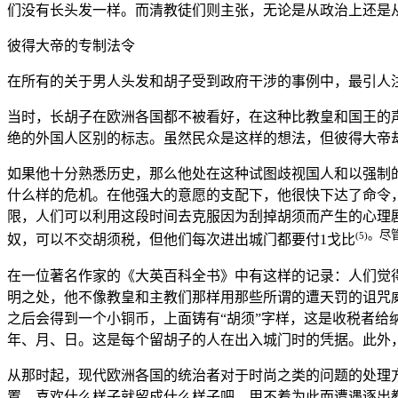
们没有长头发一样。而清教徒们则主张，无论是从政治上还是
彼得大帝的专制法令
在所有的关于男人头发和胡子受到政府干涉的事例中，最引人注
当时，长胡子在欧洲各国都不被看好，在这种比教皇和国王的
绝的外国人区别的标志。虽然民众是这样的想法，但彼得大帝
如果他十分熟悉历史，那么他处在这种试图歧视国人和以强制
什么样的危机。在他强大的意愿的支配下，他很快下达了命令
限，人们可以利用这段时间去克服因为刮掉胡须而产生的心理剧
。尽
(5)
奴，可以不交胡须税，但他们每次进出城门都要付1戈比
在一位著名作家的《大英百科全书》中有这样的记录：人们觉
明之处，他不像教皇和主教们那样用那些所谓的遭天罚的诅咒
之后会得到一个小铜币，上面铸有“胡须”字样，这是收税者给
年、月、日。这是每个留胡子的人在出入城门时的凭据。此外
从那时起，现代欧洲各国的统治者对于时尚之类的问题的处理
置，喜欢什么样子就留成什么样子吧，用不着为此而遭遇逐出