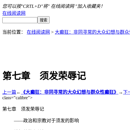
您可以按"CRTL+D"将" 在线阅读网 "加入收藏夹！
在线阅读网
当前位置：
在线阅读网
>
大癫狂：非同寻常的大众幻想与群众
第七章 须发荣辱记
上一篇
←
《大癫狂：非同寻常的大众幻想与群众性癫狂》
→
下
class="calibre">
第七章 须发荣辱记
——政治和宗教对于须发的影响