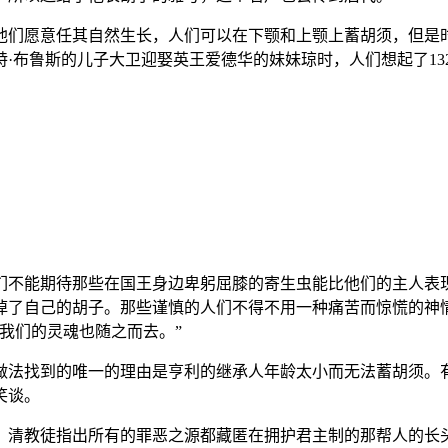
他们愿意任其自然生长，人们可以在下颚和上颚上蓄胡须，但是
·布鲁斯的儿子大卫迎娶英王爱德华的妹妹琼时，人们想起了13
们不能期待那些在国王身边卑躬屈膝的寄生虫能比他们的主人表
掉了自己的胡子。那些谨慎的人们不得不用一种痛苦而惊慌的神
我们的灵魂也随之而去。”
做法找到的唯一的理由是亨利的继承人年龄太小而无法蓄胡须。
笑谈。
，清教徒指出所有的罪恶之源都藏匿在拥护君主制的那帮人的长