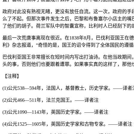
政府对此没有熟视无睹，更没有放任自流。这一次，政府的手段
么了不起。但那次事件发生之后，巴黎和布鲁塞尔小店主的嘴巴
了他们的胡子。荷兰军队中的智囊宣称，比利时人已经刮下的
最后一次荒唐事离现在很近。在1838年8月，巴伐利亚国王
利》杂志报道，“奇怪的是，国王的诏令得到了全体国民的遵循
巴伐利亚国王非常擅长在短时间内写出打油诗。在他当政期间
头的事，否则他们也要跟着遭罪。如果事实真的这样了，那他
【注释】
(1)公元538—594年，法国人，基督教士，历史学家。——译者
(2)公元466—511年，法兰克国王。——译者注
(3)公元1090—1143年，英国历史学家。——译者注
(4)公元1525—1605年，英国历史学家和古物专家。——译者注