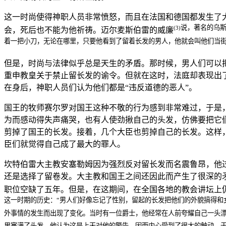
这一时尚使得神职人员非常愤怒，而且在法国和德国都发生了
说，著名的乌
(3)
会，死后也不能为他祈祷。迈尔麦斯伯雷的威廉
着一把小刀，无论在哪里，只要他看到了留着长发的男人，他就会叫他们当
但是，时尚与法律似乎总是天生的矛盾。那时候，男人们可以
重申教皇关于禁止留长发的谕令。但就在这时，法庭却表现出
在身后，神职人员们认为他们都是“违反道德的恶人”。
国王的牧师赛尔罗对国王这种不敬的行为感到非常难过，于是
为而感动得失声痛哭，也有人使劲揪自己的头发，仿佛要把它
剪掉了国王的长发。接着，几个大臣也剪掉自己的长发。这样
臣们就觉得自己成了最大的罪人。
坎特伯雷大主教安塞勒姆因为强烈反对留长发而名震鲁昂，他
还是选择了留卷发。大主教和国王之间还因此而产生了很深的
职位空缺了五年。但是，在这期间，在全国各地的教会讲坛上
这一时期的历史：“男人们好像忘记了性别，留起的长发把他们的外貌搞得和
外事情的发生而出现了变化。当时有一位爵士，他经常在人前夸耀自己一头
里塞满了头发。他认为这是上天对他的警告，因而内心受到了很大的触动。