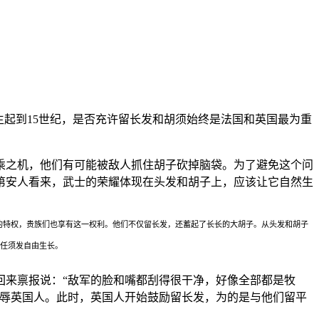
生起到15世纪，是否充许留长发和胡须始终是法国和英国最为重
乘之机，他们有可能被敌人抓住胡子砍掉脑袋。为了避免这个问
第安人看来，武士的荣耀体现在头发和胡子上，应该让它自然生
的特权，贵族们也享有这一权利。他们不仅留长发，还蓄起了长长的大胡子。从头发和胡子
续任须发自由生长。
回来禀报说：“敌军的脸和嘴都刮得很干净，好像全部都是牧
羞辱英国人。此时，英国人开始鼓励留长发，为的是与他们留平