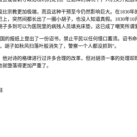
比宗教更加极端，而且这种干预至今仍然影响巨大。在1830
上，突然间都长出了一圈小胡子，也没人知道真假。1830年1
胡子多到可以为医院里的病残人员填充床垫，这已成了嘲笑所谓
在德国的报纸上登出了一份诏书，禁止平民以任何借口蓄须。诏书
，胡子如秋风扫落叶般消失了，警察一个人都没抓到”。
，他对诗的格律进行过许多合理的改革，但对胡须一事的处理却
也就堕落得更加严重了。
注