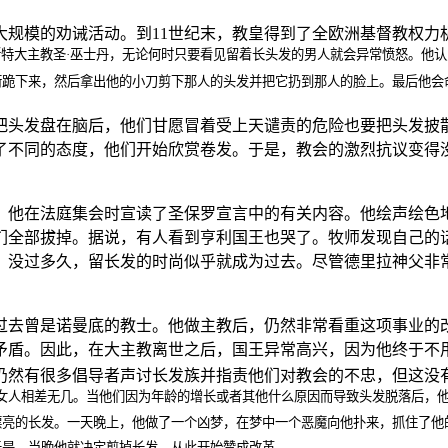
大规模的劝诫活动。到11世纪末，教皇得到了全欧洲基督教权力
斯特大主教圣·巫士丹，无论何时只要看见留着长头发的男人就会异常愤怒。他
街跪下来，然后拿出他的小刀剪下那人的头发并把它扔到那人的脸上。最后他会
把头发盘在脑后，他们甘愿冒着受上天谴责的危险也要把头发披
了不同的态度，他们开始欣赏卷发。于是，教会的激烈抗议变得
，他在法庭集会时宣读了圣保罗宣言中的有关内容。他绘声绘色
们全部拔掉。据说，有人看到亨利国王也哭了。牧师发现自己的
，没过多久，留长发的时尚似乎就成为过去。尽管德里拉神父非
过去曾是诺曼底的教士。他做主教后，仍然非常看重这项事业的
矛盾。因此，在大主教离世之后，国王异常高兴，因为他终于不
仍然有很多倡导者声讨长发族并指责他们对教会的不忠，但这没
女人相差无几。当他们因为年龄的增长或者其他什么原因而导致头发脱落后，他
漂亮的长发。一天晚上，他做了一个凶梦，在梦中一个恶魔向他扑来，抓住了他
于是，当晚他就决定剪掉长发，从此开始赞成改革。