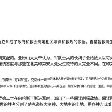
但它却成了政府和教会制定相关法律和教规的依据。自基督教诞
利支配的。亚历山大大帝认为，军队士兵的长胡子会给敌人以可
谨慎态度与那些在北美印第安人处受过款待的人完全不同。在印
的继承人开始留长长的卷发，而且还把它作为皇家
(2)
的描述中可以知道，克洛维一世
1)
的继承人休·卡比特时代，主张将发型变短以示有所区别。然而奴隶们并不同意这一主张，继
罗德二世在向哈斯丁斯进军时，派出了一些间谍刺探敌情。间谍
倨傲的胜者分割了萨克逊族大乡绅、大地主的土地，用各种方式