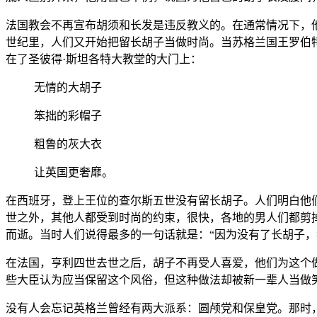
法国教会不再宣布胡须和长发是违反教义的。在通常情况下，
世纪里，人们又开始把留长胡子当做时尚。当苏格兰国王罗伯特
在了圣彼得·斯坦各特大教堂的大门上：
无情的大胡子
笨拙的彩帽子
粗鲁的灰大衣
让英国更奢靡。
在西班牙，登上王位的查尔斯五世没有留长胡子。人们明白他
世之外，其他人都受到时尚的约束，很快，各地的男人们都剪
而逝。当时人们说得最多的一句话就是：“因为没有了长胡子，
在法国，亨利四世去世之后，胡子不再受人喜爱，他们为这个
些大臣认为应当保留这个风俗，但这种做法却被新一辈人当做
没有人会忘记英格兰曾经有两大派系：圆颅党和保皇党。那时