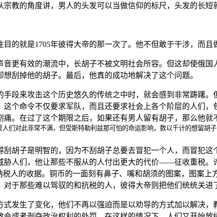
从宗教的角度讲，男人的头发可以当做信仰的标尺，头发的长短
目的就是1705年彼得大帝的那一次了。他不但敢于干涉，而且
声音更有效的潮流中，长胡子不被文明社会所容。但这却使俄国
却想刮掉他的胡子。最后，他真的成功地解决了这个问题。
的手段来攻击这个历史悠久的传统之中时，就会感到非常踌躇。
，这个命令不仅要求军队，而且还要求社会上各个阶层的人们，
痛。在过了这个期限之后，如果还有男人留有胡子，那么他就不
管人们对此非常不满，但受斯特勒利兹那可怕的命运影响，数以千计的想留胡子
得刮胡子是明智的，因为不刮胡子总要去冒犯一个人，而冒犯这
威胁人们，他让那些不服从的人付出更大的代价——征收重税。
纳税人的收据。铜币的一面刻有鼻子、嘴和胡须的图案，图案上方
，对于那些难以驾驭的和抗税的人，彼得大帝则把他们统统关进
方式发生了变化，他们不再以强迫而是以劝导的方式加以解决，
教会或者剥夺政治权利的处罚。在这样的情况下，人们又开始放