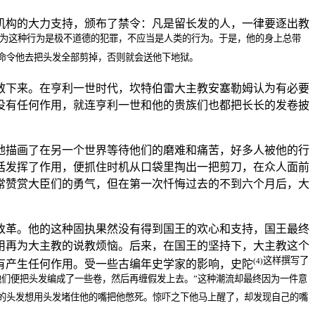
机构的大力支持，颁布了禁令：凡是留长发的人，一律要逐出教
认为这种行为是极不道德的犯罪，不应当是人类的行为。于是，他的身上总带
命令他去把头发全部剪掉，否则就会送他下地狱。
散下来。在亨利一世时代，坎特伯雷大主教安塞勒姆认为有必要
没有任何作用，就连亨利一世和他的贵族们也都把长长的发卷披
地描画了在另一个世界等待他们的磨难和痛苦，好多人被他的行
话发挥了作用，便抓住时机从口袋里掏出一把剪刀，在众人面前
常赞赏大臣们的勇气，但在第一次忏悔过去的不到六个月后，大
改革。他的这种固执果然没有得到国王的欢心和支持，国王最终
用再为大主教的说教烦恼。后来，在国王的坚持下，大主教这个
这样撰写了
(4)
有产生任何作用。受一些古编年史学家的影响，史陀
们便把头发编成了一些卷，然后再缠假发上去。”这种潮流却最终因为一件意
的头发想用头发堵住他的嘴把他憋死。惊吓之下他马上醒了，却发现自己的嘴