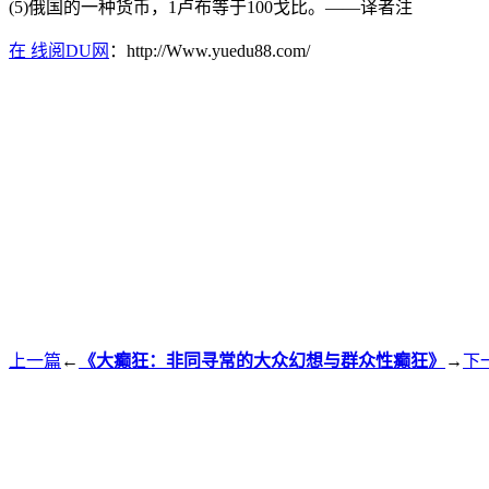
(5)俄国的一种货币，1卢布等于100戈比。——译者注
在 线阅DU网
：http://Www.yuedu88.com/
上一篇
←
《大癫狂：非同寻常的大众幻想与群众性癫狂》
→
下