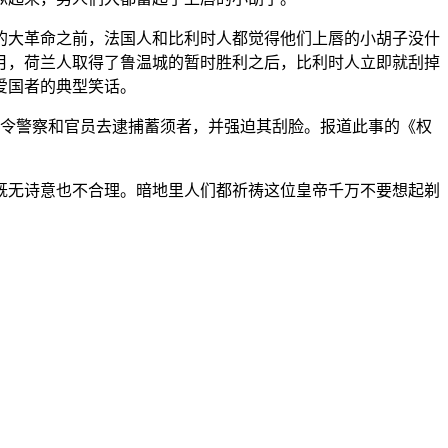
年的大革命之前，法国人和比利时人都觉得他们上唇的小胡子没什
0月，荷兰人取得了鲁温城的暂时胜利之后，比利时人立即就刮掉
爱国者的典型笑话。
命令警察和官员去逮捕蓄须者，并强迫其刮脸。报道此事的《权
既无诗意也不合理。暗地里人们都祈祷这位皇帝千万不要想起剃