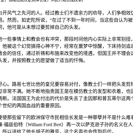
为开风气之先河的人。经过教士们不遗余力的劝导，人们争相效
用。然而，如史陀所说，“在过了不到一年时间，当这些自认为被
同，他可是从未想过要剪掉自己的头发。
他一些事情上和教会也有冲突，那段时间他内心实际上非常别扭
。他被这个幻觉搞得心神不宁，经常在噩梦中惊醒，下床持剑追
教会的信任，通过祈祷和布施来改变他的境遇，但国王并不理会
头发，并按照教士的愿望做了适当的忏悔。
尽心。路易七世比他的皇兄要容易对付，像教士们一样把头发剪
型非常不满。她不断地指责国王是在模仿教士的发型和衣着，也
两断。法国国王为此付出的代价是失去了圭因那和普瓦蒂尔这两
个世纪的两国血战的重要原因。
要使那些留下的欧洲保守市民相信长发是一种罪孽并不是什么难
伯特（William Ford Bert）再一次以萨克逊子孙的
，所以送给了他长胡子的雅号，这个名声也会传到后代。