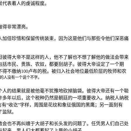
就代表着人的虔诚程度。
做得非常漂亮。
人加倍珍惜和保留传统装束，因为这是他们与那些令他们深恶痛
但彼得大帝不是这样的人，他不了解也不想了解他的做法会带来
包括市民、贵族、农奴，都要刮胡子。彼得大帝设定了一个期
得不缴纳100卢布的税。被归入社会地位最低阶层的牧师和农
的人没有一个说个不字。
个人的结果就是被他毫不犹豫地砍掉脑袋。彼得大帝还有一个聪
许多年以后，这个税种仍然是朝廷的一项重要收入。纳税人纳税
有“收讫”字样，周围是花纹和象征俄国的黑鹰；另一面刻有
了监狱。
教会也不再纠缠于大胡子和长头发的问题了。任凭男人们自己处
纵起来，男人们大都蓄起了上唇的小胡子。