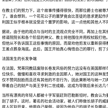
在教士们的努力下，这个故事传播得很快，而那位爵士也被尊
了。谁会想到，一个花花公子的噩梦竟会比圣徒的恳求更起作
利国王似乎根本就没受这个噩梦的影响，这一点他和其他人不
据说，由于他的观点与当时的主流观点完全不同，再加上在其
修道院院长和各个阶层的神父、教士将他围住并用权杖殴打他
但他从不告诉国王这些事情的原因，而是劝他剪发以重新获得
王差点葬身海底。此后，国王开始真心悔悟自己的罪行，剪了
法国发生的长发争端
在法国，梵蒂冈教廷废除长卷发风俗的努力远没有在英国那样
位快乐、傲慢和喜欢寻求刺激的圭因那人，她对国王的这种发
仅不赞同刮脸而且还有其他的不忠行为，因此果断地与她一刀
带着自己的财产与英王亨利二世成婚，这成为导致后来长达几
当所有漂亮的年轻人都被十字军驱赶到巴勒斯坦时，教会认为
刮了胡子。这时，著名的社会活动家，被人们称做长胡子的威廉·福兹
底人区别开来，他用自己举例，说因为他自己的胡子长及腰间