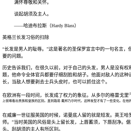
满怀尊敬和关怀。
谈起胡须及主人。
——哈迪布拉斯（Hardy Blass）
英格兰长发习俗的扫除
“长发是男人的耻辱。”这是著名的圣保罗宣言中的一句名言，
要的问题。
历史告诉我们，在很久以前，对于自己的头发，男人是没有权
题，他命令全体官兵都要仔细刮脸和胡子。他面对敌人的这种
长，当敌人想要剥去士兵头皮时，也可以抓住这个。
(
在欧洲有一段时间，长发成了权力的象征。从多尔的格雷戈里
上很难看出贵族和皇族的区别。直到路易·戴邦乃尔时代，这种发型才有了一些变化。在他
在威廉一世征服英国的时候，诺曼底人留的就是短发。英王哈
师。”当时英国的风俗是头上留长发，上唇蓄须，下唇刮净。
头、刮胡须的主人有所区别。