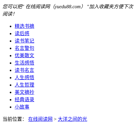
您可以把" 在线阅读网（yuedu88.com） "加入收藏夹方便下次
阅读！
精选书摘
读后感
读书笔记
名言警句
优美散文
生活感悟
读书名言
人生感悟
人生哲理
美文摘抄
经典语录
小故事
当前位置：
在线阅读网
>
大洋之间的光