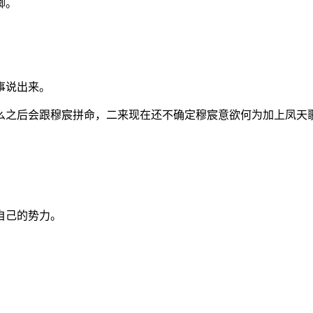
卿。
事说出来。
么之后会跟穆宸拼命，二来现在还不确定穆宸意欲何为加上凤天
自己的势力。