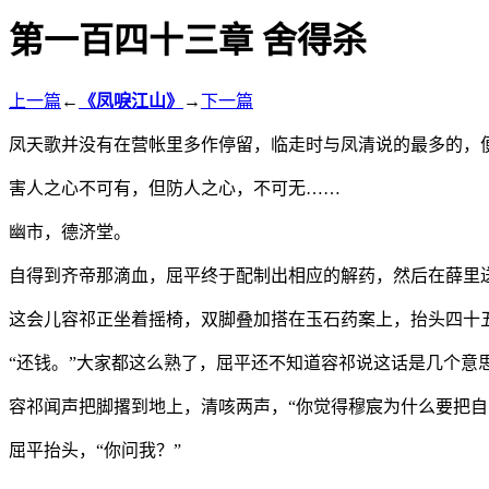
第一百四十三章 舍得杀
上一篇
←
《凤唳江山》
→
下一篇
凤天歌并没有在营帐里多作停留，临走时与凤清说的最多的，
害人之心不可有，但防人之心，不可无……
幽市，德济堂。
自得到齐帝那滴血，屈平终于配制出相应的解药，然后在薛里
这会儿容祁正坐着摇椅，双脚叠加搭在玉石药案上，抬头四十
“还钱。”大家都这么熟了，屈平还不知道容祁说这话是几个意
容祁闻声把脚撂到地上，清咳两声，“你觉得穆宸为什么要把自
屈平抬头，“你问我？”