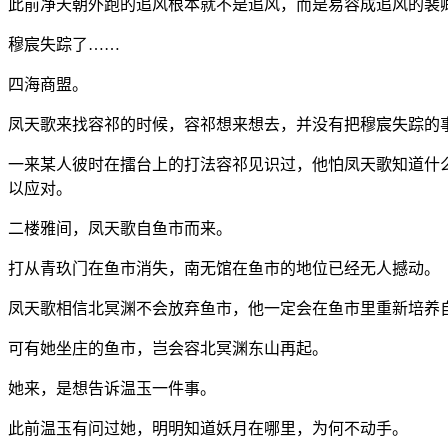
此前净天朝外跑的追风根本就不是追风，而是易容成追风的裴
穆宸失踪了……
四海商盟。
凤天歌来找容祁的时候，容祁想来想去，并没有把穆宸失踪的
一来某人彼时在擂台上的打法容祁见识过，他怕凤天歌知道什
以应对。
二楼雅间，凤天歌自鱼市而来。
打从青玖门在鱼市消失，南无馆在鱼市的地位已经无人撼动。
凤天歌相信北冥渊不会放弃鱼市，他一定会在鱼市里重新培养
可有她坐庄的鱼市，岂会容北冥渊东山再起。
她来，是想告诉温玉一件事。
此前温玉有问过她，明明知道妖月在哪里，为何不动手。