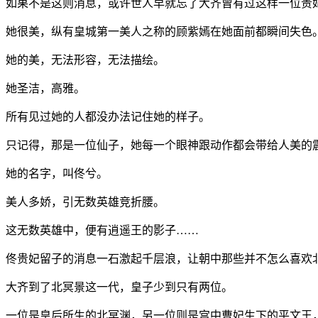
如果不是这则消息，或许世人早就忘了大齐曾有过这样一位贵
她很美，纵有皇城第一美人之称的顾紫嫣在她面前都瞬间失色
她的美，无法形容，无法描绘。
她圣洁，高雅。
所有见过她的人都没办法记住她的样子。
只记得，那是一位仙子，她每一个眼神跟动作都会带给人美的
她的名字，叫佟兮。
美人多娇，引无数英雄竞折腰。
这无数英雄中，便有逍遥王的影子……
佟贵妃留子的消息一石激起千层浪，让朝中那些并不怎么喜欢
大齐到了北冥景这一代，皇子少到只有两位。
一位是皇后所生的北冥渊，另一位则是宫中曹妃生下的平文王