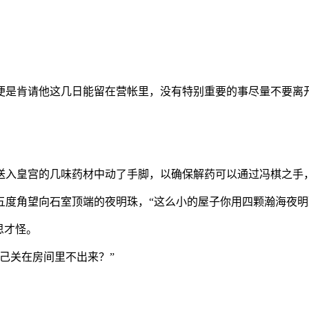
便是肯请他这几日能留在营帐里，没有特别重要的事尽量不要离
送入皇宫的几味药材中动了手脚，以确保解药可以通过冯棋之手
五度角望向石室顶端的夜明珠，“这么小的屋子你用四颗瀚海夜明
思才怪。
己关在房间里不出来？”