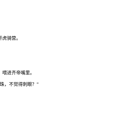
开虎骑营。
，喂进齐帝嘴里。
珠，不觉得刺眼？”