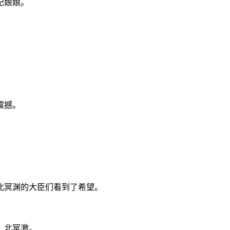
妃娘娘。
。
震撼。
北冥渊的大臣们看到了希望。
，北冥澈。