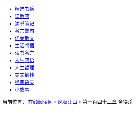
精选书摘
读后感
读书笔记
名言警句
优美散文
生活感悟
读书名言
人生感悟
人生哲理
美文摘抄
经典语录
小故事
当前位置：
在线阅读网
>
凤唳江山
> 第一百四十三章 舍得杀