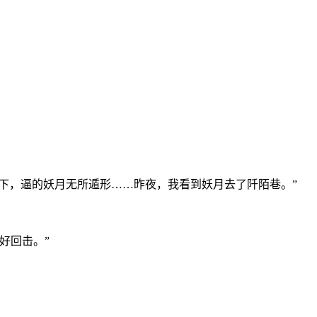
下，逼的妖月无所遁形……昨夜，我看到妖月去了阡陌巷。”
好回击。”