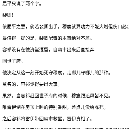
屈平只说了两个字。
裴卿！
依屈平之意，倘若裴卿出手，穆宸就算功力不能大增但伤口必
最值得一提的是，裴卿配毒的本事绝对不差。
容祁没有在德济堂逗留，自幽市出来后直接奔
回世子府。
他决定从这一刻开始死守穆宸，走哪儿守哪儿的那种。
莫名的，容祁觉得要出大事。
果然，当容祁赶回世子府的时候，穆宸跟追风皆不见。
唯雷伊倒在房顶上睡的特别香甜，差点儿没给冻死。
之后容祁将雷伊带回幽市救醒，雷伊真相了。