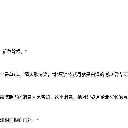
，斩草除根。”
个是草包。”凤天歌冷笑，“北冥渊将妖月就是白泽的消息昭告天
震惊朝野的消息人尽皆知，这个消息，绝对是妖月给北冥渊的最
渊相信银面已死。”