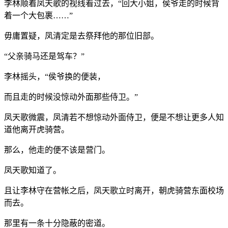
李林顺着凤天歌的视线看过去，“回大小姐，侯爷走的时候背
着一个大包裹……”
毋庸置疑，凤清定是去祭拜他的那位旧部。
“父亲骑马还是驾车？”
李林摇头，“侯爷换的便装，
而且走的时候没惊动外面那些侍卫。”
凤天歌微震，凤清若不想惊动外面侍卫，便是不想让更多人知
道他离开虎骑营。
那么，他走的便不该是营门。
凤天歌知道了。
且让李林守在营帐之后，凤天歌立时离开，朝虎骑营东面校场
而去。
那里有一条十分隐蔽的密道。