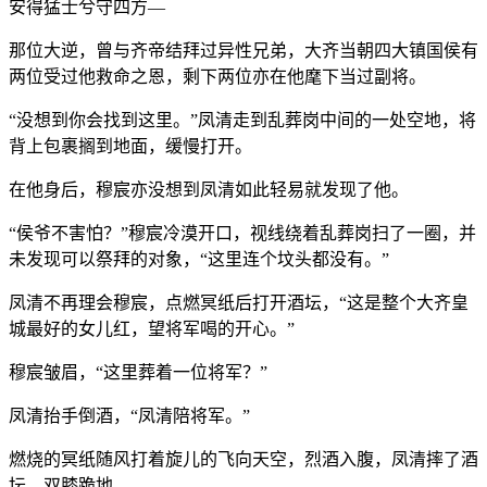
安得猛士兮守四方—
那位大逆，曾与齐帝结拜过异性兄弟，大齐当朝四大镇国侯有
两位受过他救命之恩，剩下两位亦在他麾下当过副将。
“没想到你会找到这里。”凤清走到乱葬岗中间的一处空地，将
背上包裹搁到地面，缓慢打开。
在他身后，穆宸亦没想到凤清如此轻易就发现了他。
“侯爷不害怕？”穆宸冷漠开口，视线绕着乱葬岗扫了一圈，并
未发现可以祭拜的对象，“这里连个坟头都没有。”
凤清不再理会穆宸，点燃冥纸后打开酒坛，“这是整个大齐皇
城最好的女儿红，望将军喝的开心。”
穆宸皱眉，“这里葬着一位将军？”
凤清抬手倒酒，“凤清陪将军。”
燃烧的冥纸随风打着旋儿的飞向天空，烈酒入腹，凤清摔了酒
坛，双膝跪地。