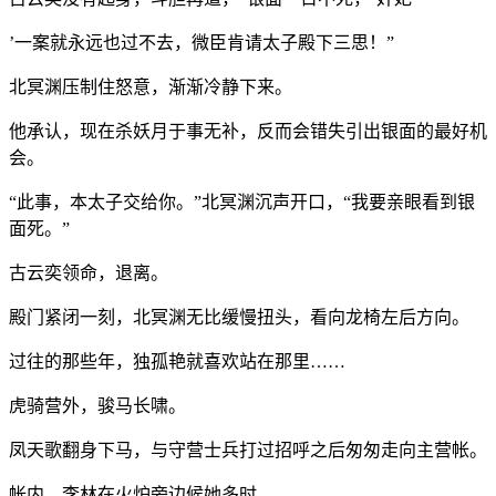
’一案就永远也过不去，微臣肯请太子殿下三思！”
北冥渊压制住怒意，渐渐冷静下来。
他承认，现在杀妖月于事无补，反而会错失引出银面的最好机
会。
“此事，本太子交给你。”北冥渊沉声开口，“我要亲眼看到银
面死。”
古云奕领命，退离。
殿门紧闭一刻，北冥渊无比缓慢扭头，看向龙椅左后方向。
过往的那些年，独孤艳就喜欢站在那里……
虎骑营外，骏马长啸。
凤天歌翻身下马，与守营士兵打过招呼之后匆匆走向主营帐。
帐内，李林在火炉旁边候她多时。