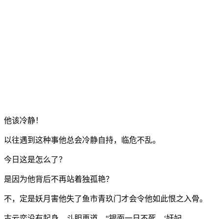
他该冷静！
以往遇到这种事他总会冷静自持，临危不乱。
今日这是怎么了？
是因为他背后不再站着独孤艳？
不，定是妖月害他失了鱼市青玖门才会令他如此恨之入骨。
古云奕没有起身，斗胆再道，“银面一日不死，‘奸妃