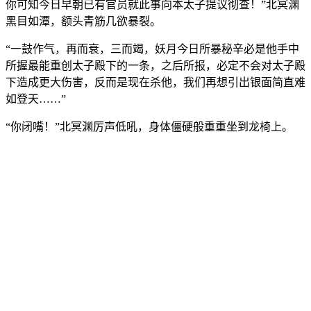
你可知今日早朝已有官员就此事向本太子提议彻查！”北冥渊
黑目如潭，额头青筋几欲暴裂。
“一鼓作气，再而衰，三而竭，妖月今日所暴秘辛必是他手中
所握最能重创太子殿下的一条，之后所报，必定不会对太子殿
下造成更大伤害，反而是现在杀他，我们再想引出银面简直难
如登天……”
“你闭嘴！”北冥渊厉声低吼，身体僵硬般重重坐到龙椅上。