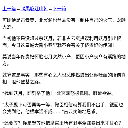
上一篇
←
《凤唳江山》
→
下一篇
可即便是古云奕，北冥渊也丝毫没有压制住自己的火气，龙颜
大怒。
当初他不是没想过杀妖月，若非古云奕提议利用妖月引出银
面，今日这皇城大街小巷里就不会有关于佟贵妃的传闻！
莫说当年佟贵妃怀胎七月突然小产，更因小产丧命有蹊跷的地
方。
就算这是事实，那些有心之人也总能捣鼓出让你吐血的所谓真
相，阻他登基之路。
“找到妖月，即刻杀了他！”北冥渊怒极低吼，睚眦欲裂。
“太子殿下可否再等一等，微臣相信就算我们不出手，银面也
会找到他，他根本活不成……”古云奕跪地恳求。
“还要等？你是想等他把皇宫里所有丑事全都暴出来才甘心？