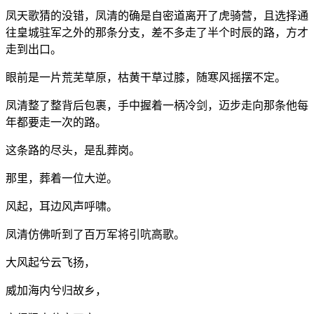
凤天歌猜的没错，凤清的确是自密道离开了虎骑营，且选择通
往皇城驻军之外的那条分支，差不多走了半个时辰的路，方才
走到出口。
眼前是一片荒芜草原，枯黄干草过膝，随寒风摇摆不定。
凤清整了整背后包裹，手中握着一柄冷剑，迈步走向那条他每
年都要走一次的路。
这条路的尽头，是乱葬岗。
那里，葬着一位大逆。
风起，耳边风声呼啸。
凤清仿佛听到了百万军将引吭高歌。
大风起兮云飞扬，
威加海内兮归故乡，