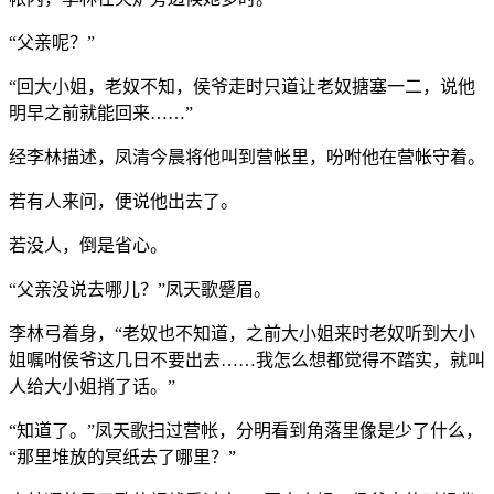
“父亲呢？”
“回大小姐，老奴不知，侯爷走时只道让老奴搪塞一二，说他
明早之前就能回来……”
经李林描述，凤清今晨将他叫到营帐里，吩咐他在营帐守着。
若有人来问，便说他出去了。
若没人，倒是省心。
“父亲没说去哪儿？”凤天歌蹙眉。
李林弓着身，“老奴也不知道，之前大小姐来时老奴听到大小
姐嘱咐侯爷这几日不要出去……我怎么想都觉得不踏实，就叫
人给大小姐捎了话。”
“知道了。”凤天歌扫过营帐，分明看到角落里像是少了什么，
“那里堆放的冥纸去了哪里？”