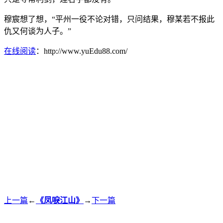
穆宸想了想，“平州一役不论对错，只问结果，穆某若不报此
仇又何谈为人子。”
在线阅读
：http://www.yuEdu88.com/
上一篇
←
《凤唳江山》
→
下一篇