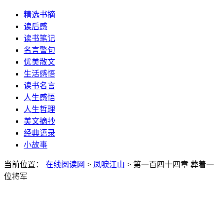
精选书摘
读后感
读书笔记
名言警句
优美散文
生活感悟
读书名言
人生感悟
人生哲理
美文摘抄
经典语录
小故事
当前位置：
在线阅读网
>
凤唳江山
> 第一百四十四章 葬着一
位将军