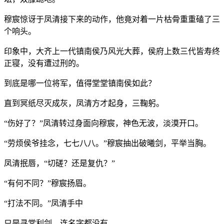
穆宸惊讶于凤清接下来的动作，他竟对着一片枯骨重重磕了三
个响头。
印象中，大齐上一代镇南侯乃风光大葬，侯府上数三代皆寿终
正寝，没有遭过刑的。
到底是哪一位将军，值得堂堂镇南侯如此？
直到冥纸尽灭成灰，凤清方才起身，三鞠躬。
“伤好了？”凤清转过身面向穆宸，神色无波，淡漠开口。
“劳烦侯爷挂念，七七八八。”穆宸抽出破曦剑，平举当胸。
凤清抿唇，“切磋？还是复仇？”
“有何不同？”穆宸扬眉。
“打法不同。”凤清手中
只是寻常利剑，连名字都没有。