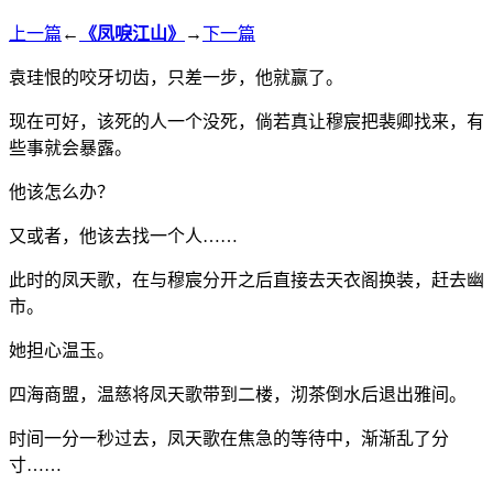
上一篇
←
《凤唳江山》
→
下一篇
袁珪恨的咬牙切齿，只差一步，他就赢了。
现在可好，该死的人一个没死，倘若真让穆宸把裴卿找来，有
些事就会暴露。
他该怎么办？
又或者，他该去找一个人……
此时的凤天歌，在与穆宸分开之后直接去天衣阁换装，赶去幽
市。
她担心温玉。
四海商盟，温慈将凤天歌带到二楼，沏茶倒水后退出雅间。
时间一分一秒过去，凤天歌在焦急的等待中，渐渐乱了分
寸……