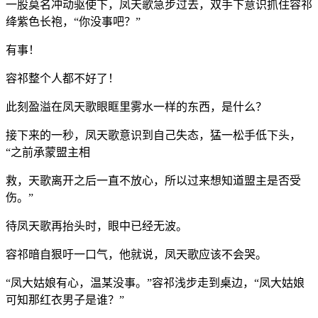
一股莫名冲动驱使下，凤天歌急步过去，双手下意识抓住容祁
绛紫色长袍，“你没事吧？”
有事！
容祁整个人都不好了！
此刻盈溢在凤天歌眼眶里雾水一样的东西，是什么？
接下来的一秒，凤天歌意识到自己失态，猛一松手低下头，
“之前承蒙盟主相
救，天歌离开之后一直不放心，所以过来想知道盟主是否受
伤。”
待凤天歌再抬头时，眼中已经无波。
容祁暗自狠吁一口气，他就说，凤天歌应该不会哭。
“凤大姑娘有心，温某没事。”容祁浅步走到桌边，“凤大姑娘
可知那红衣男子是谁？”