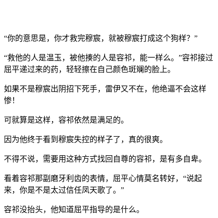
“你的意思是，你才救完穆宸，就被穆宸打成这个狗样？”
“救他的人是温玉，被他揍的人是容祁，能一样么。”容祁接过
屈平递过来的药，轻轻擦在自己颜色斑斓的脸上。
如果不是穆宸出阴招下死手，雷伊又不在，他绝逼不会这样
惨！
可就算是这样，容祁依然是满足的。
因为他终于看到穆宸失控的样子了，真的很爽。
不得不说，需要用这种方式找回自尊的容祁，是有多自卑。
看着容祁那副磨牙利齿的表情，屈平心情莫名转好，“说起
来，你是不是太过信任凤天歌了。”
容祁没抬头，他知道屈平指导的是什么。