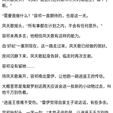
断。”
“需要我做什么？”容祁一直期待的，也是这一天。
凤天歌摇头，“所有事都在计划之内，不会有任何意外。”
容祁未再多言，他相信凤天歌有这样的能力。
自‘奸妃’一案到现在，这一路走过来，凤天歌已经做的很好。
房间沉静下来，凤天歌起身告辞，临走时再次言谢。
容祁没有留她……
待凤天歌离开，容祁唤出雷伊，让他跑一趟逍遥王府传信。
大概意思是鬼窟罗刹这两天应该会送一批新的小动物过去，叫
他千万别伤着。
“逍遥王很难不受伤。”雷伊觉得自家主子说这话，有些多余。
容祁抬起头，一字一句，“本世子说的是，让逍遥王千万别伤