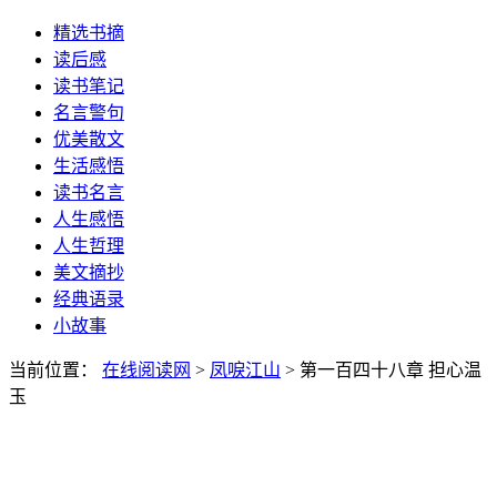
精选书摘
读后感
读书笔记
名言警句
优美散文
生活感悟
读书名言
人生感悟
人生哲理
美文摘抄
经典语录
小故事
当前位置：
在线阅读网
>
凤唳江山
> 第一百四十八章 担心温
玉