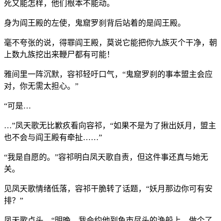
死又能怎样，他们根本不能动。
身为阎王殿的左使，鬼窟罗刹背后站着的是阎王殿。
毫不夸张的说，得罪阎王殿，莫说它能把你九族灭个干净，朝
上数九族挖出来鞭尸都有可能！
雅间里一阵沉默，容祁轻吁口气，“鬼窟罗刹的事本盟主会应
对，你无需太担心。”
“可是…
…”凤天歌无比歉疚看向容祁，“如果不是为了揪出妖月，盟主
也不会与阎王殿有牵扯……”
“我是自愿的。”容祁明白凤天歌自责，但这件事还真与她无
关。
见凤天歌情绪低落，容祁干脆转了话题，“妖月那边你可有安
排？”
凤天歌点头，“明晚，我会约他到鱼市尽头的渔船上，做个了