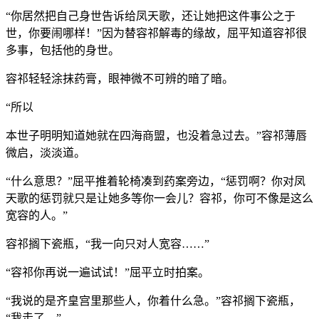
“你居然把自己身世告诉给凤天歌，还让她把这件事公之于
世，你要闹哪样！”因为替容祁解毒的缘故，屈平知道容祁很
多事，包括他的身世。
容祁轻轻涂抹药膏，眼神微不可辨的暗了暗。
“所以
本世子明明知道她就在四海商盟，也没着急过去。”容祁薄唇
微启，淡淡道。
“什么意思？”屈平推着轮椅凑到药案旁边，“惩罚啊？你对凤
天歌的惩罚就只是让她多等你一会儿？容祁，你可不像是这么
宽容的人。”
容祁搁下瓷瓶，“我一向只对人宽容……”
“容祁你再说一遍试试！”屈平立时拍案。
“我说的是齐皇宫里那些人，你着什么急。”容祁搁下瓷瓶，
“我走了。”