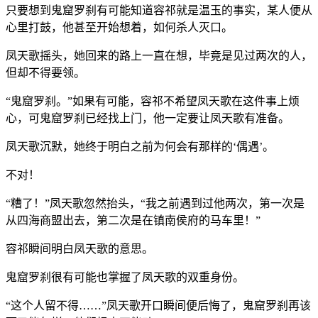
只要想到鬼窟罗刹有可能知道容祁就是温玉的事实，某人便从
心里打鼓，他甚至开始想着，如何杀人灭口。
凤天歌摇头，她回来的路上一直在想，毕竟是见过两次的人，
但却不得要领。
“鬼窟罗刹。”如果有可能，容祁不希望凤天歌在这件事上烦
心，可鬼窟罗刹已经找上门，他一定要让凤天歌有准备。
凤天歌沉默，她终于明白之前为何会有那样的‘偶遇’。
不对！
“糟了！”凤天歌忽然抬头，“我之前遇到过他两次，第一次是
从四海商盟出去，第二次是在镇南侯府的马车里！”
容祁瞬间明白凤天歌的意思。
鬼窟罗刹很有可能也掌握了凤天歌的双重身份。
“这个人留不得……”凤天歌开口瞬间便后悔了，鬼窟罗刹再该