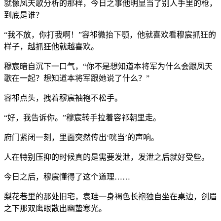
就像凤天歌分析的那样，今日之事他明显当了别人手里的枪，
到底是谁？
“我不放，你打我啊！”容祁微抬下颚，他就喜欢看穆宸抓狂的
样子，越抓狂他就越喜欢。
穆宸暗自沉下一口气，“你不是想知道本将军为什么会跟凤天
歌在一起？想知道本将军跟她说了什么？”
容祁点头，拽着穆宸袖袍不松手。
“好，我告诉你。”穆宸转手拉着容祁朝里走。
府门紧闭一刻，里面突然传出‘咣当’的声响。
人在特别压抑的时候真的是需要发泄，发泄之后就好受些。
今日之后，穆宸懂得了这个道理……
梨花巷里的那处旧宅，袁珪一身褐色长袍独自坐在桌边，剑眉
之下那双鹰眼散出幽蛰寒光。