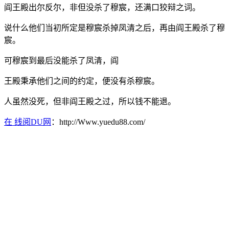
阎王殿出尔反尔，非但没杀了穆宸，还满口狡辩之词。
说什么他们当初所定是穆宸杀掉凤清之后，再由阎王殿杀了穆
宸。
可穆宸到最后没能杀了凤清，阎
王殿秉承他们之间的约定，便没有杀穆宸。
人虽然没死，但非阎王殿之过，所以钱不能退。
在 线阅DU网
：http://Www.yuedu88.com/