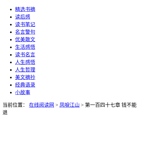
精选书摘
读后感
读书笔记
名言警句
优美散文
生活感悟
读书名言
人生感悟
人生哲理
美文摘抄
经典语录
小故事
当前位置：
在线阅读网
>
凤唳江山
> 第一百四十七章 钱不能
退