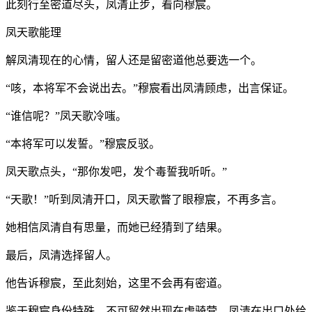
此刻行至密道尽头，凤清止步，看向穆宸。
凤天歌能理
解凤清现在的心情，留人还是留密道他总要选一个。
“咳，本将军不会说出去。”穆宸看出凤清顾虑，出言保证。
“谁信呢？”凤天歌冷嗤。
“本将军可以发誓。”穆宸反驳。
凤天歌点头，“那你发吧，发个毒誓我听听。”
“天歌！”听到凤清开口，凤天歌瞥了眼穆宸，不再多言。
她相信凤清自有思量，而她已经猜到了结果。
最后，凤清选择留人。
他告诉穆宸，至此刻始，这里不会再有密道。
鉴于穆宸身份特殊，不可贸然出现在虎骑营，凤清在出口处给