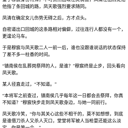
他指了条回城的路，凤天歌强烈要求随同。
凤清在确定女儿伤势无碍之后，方才点头。
自密道出口回城的这条路相对偏僻，过往连行人都没有一个，
更遑论马车。
于是穆宸与凤天歌二人一前一后，谁也没跟谁说话的状态保持
了差不多一柱香的时间。
“镇南侯在乱葬岗祭拜的人，是谁？”穆宸终是止步，回头看向
凤天歌。
某人径直走过，“不知道。”
“本将军之前查过，镇南侯几乎每年这一日都会去祭拜，你真
不知道？”穆宸快步走到凤天歌身边，与她一同前行。
凤天歌冷笑，“你与其关心这些不相干的，莫不如想想，到底
是谁借刀杀人又杀人灭口，堂堂将军被人当枪耍还能这么淡
定，你是第一个。”