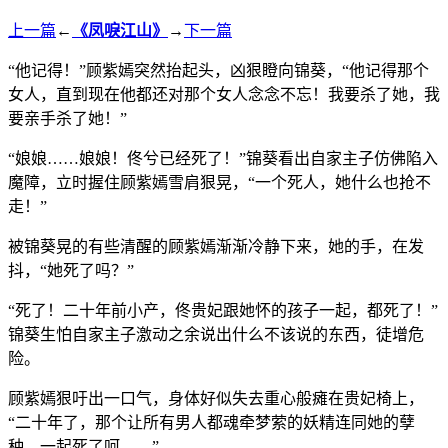
上一篇
←
《凤唳江山》
→
下一篇
“他记得！”顾紫嫣突然抬起头，凶狠瞪向锦葵，“他记得那个
女人，直到现在他都还对那个女人念念不忘！我要杀了她，我
要亲手杀了她！”
“娘娘……娘娘！佟兮已经死了！”锦葵看出自家主子仿佛陷入
魔障，立时握住顾紫嫣雪肩狠晃，“一个死人，她什么也抢不
走！”
被锦葵晃的有些清醒的顾紫嫣渐渐冷静下来，她的手，在发
抖，“她死了吗？”
“死了！二十年前小产，佟贵妃跟她怀的孩子一起，都死了！”
锦葵生怕自家主子激动之余说出什么不该说的东西，徒增危
险。
顾紫嫣狠吁出一口气，身体好似失去重心般瘫在贵妃椅上，
“二十年了，那个让所有男人都魂牵梦萦的妖精连同她的孽
种，一起死了呵……”