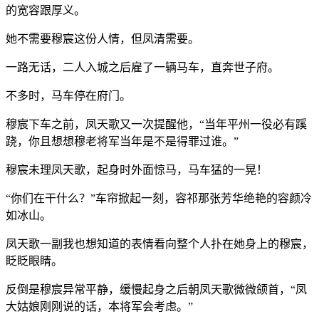
的宽容跟厚义。
她不需要穆宸这份人情，但凤清需要。
一路无话，二人入城之后雇了一辆马车，直奔世子府。
不多时，马车停在府门。
穆宸下车之前，凤天歌又一次提醒他，“当年平州一役必有蹊
跷，你且想想穆老将军当年是不是得罪过谁。”
穆宸未理凤天歌，起身时外面惊马，马车猛的一晃！
“你们在干什么？”车帘掀起一刻，容祁那张芳华绝艳的容颜冷
如冰山。
凤天歌一副我也想知道的表情看向整个人扑在她身上的穆宸，
眨眨眼睛。
反倒是穆宸异常平静，缓慢起身之后朝凤天歌微微颌首，“凤
大姑娘刚刚说的话，本将军会考虑。”