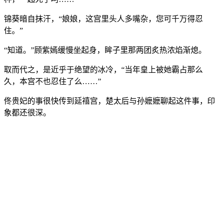
锦葵暗自抹汗，“娘娘，这宫里头人多嘴杂，您可千万得忍
住。”
“知道。”顾紫嫣缓慢坐起身，眸子里那两团炙热浓焰渐熄。
取而代之，是近乎于绝望的冰冷，“当年皇上被她霸占那么
久，本宫不也忍住了么……”
佟贵妃的事很快传到延禧宫，楚太后与孙嬷嬷聊起这件事，印
象都还很深。