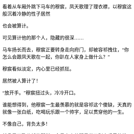
看着从车厢外跳下马车的穆宸，凤天歌理了理衣襟，以穆宸这
般沉着冷静的性子居然
也会被算计。
可见算计他的那个人，隐藏的很深……
马车扬长而去，穆宸正要转身走向府门，却被容祁拽住，“你
怎么会跟凤天歌在一起，你趴在人家身上做什么？”
穆宸看似淡定，内心里已经抓狂。
居然被人算计了！
“放开手。”穆宸扭过头，冷冷开口。
谁能想得到，他穆宸一生最羡慕的就是容祁这个傻缺，天真的
就像一张白纸，吃喝玩乐跟一个帅字，足以贯穿他的一生。
不像自己，背负太多！