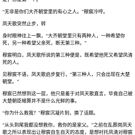
“无非是你们大齐朝堂里的有心之人。”穆宸冷哼。
凤天歌突然止步，转
身时眼神往上一飘，“大齐朝堂里只有两种人，一种希望你
死，另一种希望父亲死，断无第三种。”
穆宸明白，凤天歌所说的第三种便是，既希望他死又希望凤清
死的人。
见穆宸不语，凤天歌启步复行，“第三种人，只会出现在大楚
朝堂。”
穆宸已然想到这一层，他只是羞于对凤天歌直言，毕竟自己被
大楚朝臣暗算并不是什么光鲜的事。
“你为什么救我？”穆宸沉凝片刻，换了话题。
“从头到尾我都没想救你，救你的是家父。”之前在乱葬岗凤天
歌之所以表现出让穆宸自生自灭的态度，是想衬托凤清对穆宸