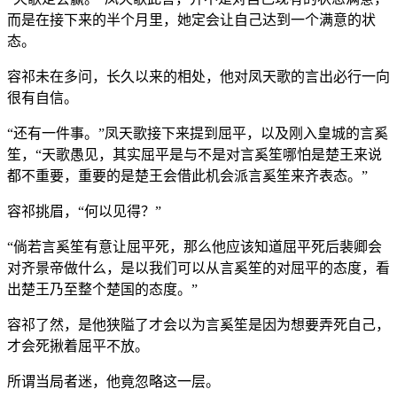
而是在接下来的半个月里，她定会让自己达到一个满意的状
态。
容祁未在多问，长久以来的相处，他对凤天歌的言出必行一向
很有自信。
“还有一件事。”凤天歌接下来提到屈平，以及刚入皇城的言奚
笙，“天歌愚见，其实屈平是与不是对言奚笙哪怕是楚王来说
都不重要，重要的是楚王会借此机会派言奚笙来齐表态。”
容祁挑眉，“何以见得？”
“倘若言奚笙有意让屈平死，那么他应该知道屈平死后裴卿会
对齐景帝做什么，是以我们可以从言奚笙的对屈平的态度，看
出楚王乃至整个楚国的态度。”
容祁了然，是他狭隘了才会以为言奚笙是因为想要弄死自己，
才会死揪着屈平不放。
所谓当局者迷，他竟忽略这一层。