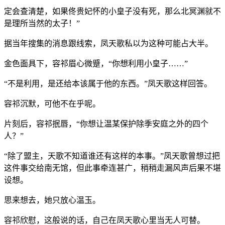
定会查清楚，如果佟贵妃怀的小皇子没有死，那么北冥渊就不
是理所当然的太子！”
据当年搜集的消息跟线索，凤天歌私以为这种可能占大半。
金色面具下，容祁眉心微蹙，“你想利用小皇子……”
“不是利用，是还给本该属于他的东西。”凤天歌这样回答。
容祁沉默，可他不在乎呢。
片刻后，容祁抿唇，“你想让温某保护除季安庭之外的四个
人？”
“除了盟主，天歌不知道谁还有这样的本事。”凤天歌曾想过把
这件事交给南无馆，但此事牵连甚广，稍稍走漏风声后果不堪
设想。
思来想去，她只放心温玉。
容祁欣慰，这般说的话，自己在凤天歌心里当无人可替。