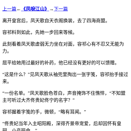
上一篇
←
《凤唳江山》
→
下一篇
离开皇宫后，凤天歌自天衣阁换装，去了四海商盟。
容祁料到如此，先她一步回来等候。
此刻看着凤天歌虚弱无力坐在对面，容祁心有不忍又无能为
力。
屈平给她用过最好的补药，他已经没有更好的可以馈赠。
“这是什么？”见凤天歌从袖兜里掏出一张字笺，容祁抬手接过
来。
“一份名单。”凤天歌脸色苍白，声音掩饰不住憔悴，“不知盟
主可听过大齐佟贵妃佟宁的名字？”
容祁握着字笺的手，微顿，“略有耳闻。”
“佟贵妃当年入主昭阳殿，深得齐景帝宠爱，后却因怀有皇
嗣，小产殒命。”