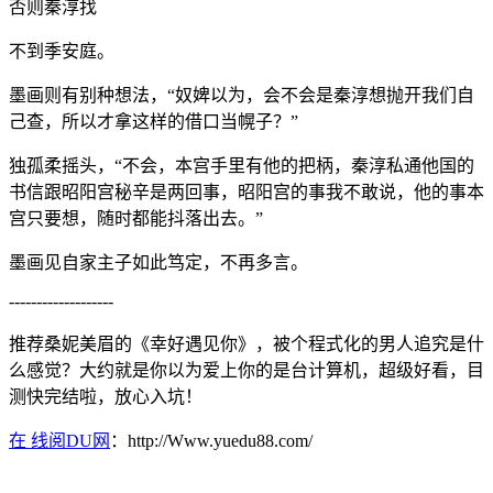
否则秦淳找
不到季安庭。
墨画则有别种想法，“奴婢以为，会不会是秦淳想抛开我们自
己查，所以才拿这样的借口当幌子？”
独孤柔摇头，“不会，本宫手里有他的把柄，秦淳私通他国的
书信跟昭阳宫秘辛是两回事，昭阳宫的事我不敢说，他的事本
宫只要想，随时都能抖落出去。”
墨画见自家主子如此笃定，不再多言。
-------------------
推荐桑妮美眉的《幸好遇见你》，被个程式化的男人追究是什
么感觉？大约就是你以为爱上你的是台计算机，超级好看，目
测快完结啦，放心入坑！
在 线阅DU网
：http://Www.yuedu88.com/