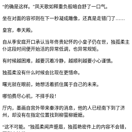
“的确是这样。”凤天歌如释重负般暗自舒了一口气。
坐在对面的容祁则在下一秒凝成雕像，还真是走错门了……
皇宫，奉天殿。
自从季安庭开口承认当年佟贵妃怀的小皇子仍在世，独孤柔主
仆这段时间便开始活的异常低调，也异常规矩。
有时候越困难，越要沉着冷静，越顺利越要小心谨慎。
独孤柔没有什么时候会比现在更惜命。
曙光就在眼前，她想活着抓住属于自己的未来。
哪怕费尽心机，不择手段！
厅内，墨画自宫外带来秦淳的消息，他的人已经南下到了济
州，却没有在指定位置找到柳萤柳嬷嬷。
“这不可能。”独孤柔闻声蹙眉，独孤艳密件上的内容不会错，