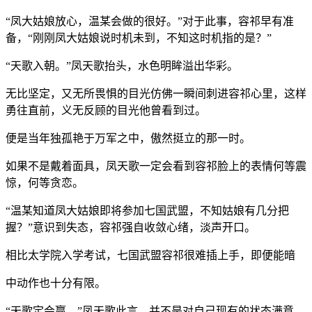
“凤大姑娘放心，温某会做的很好。”对于此事，容祁早有准
备，“刚刚凤大姑娘说时机未到，不知这时机指的是？”
“天歌入朝。”凤天歌抬头，水色明眸溢出华彩。
无比坚定，又无所畏惧的目光仿佛一瞬间刺进容祁心里，这样
勇往直前，义无反顾的目光他曾看到过。
便是当年独孤艳于万军之中，傲然挺立的那一时。
如果不是戴着面具，凤天歌一定会看到容祁脸上的表情何等震
惊，何等贪恋。
“温某知道凤大姑娘即将参加七国武盟，不知姑娘有几分把
握？”意识到失态，容祁强自收敛心绪，淡声开口。
相比太学院入学考试，七国武盟容祁很难插上手，即便能暗
中动作也十分有限。
“天歌定会赢。”凤天歌此言，并不是对自己现有的状态满意，