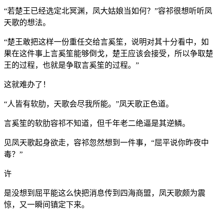
“若楚王已经选定北冥渊，凤大姑娘当如何？”容祁很想听听凤
天歌的想法。
“楚王敢把这样一份重任交给言奚笙，说明对其十分看中，如
果在这件事上言奚笙能够倒戈，楚王应该会接受，所以争取楚
王的过程，也就是争取言奚笙的过程。”
这就难办了！
“人皆有软肋，天歌会尽我所能。”凤天歌正色道。
言奚笙的软肋容祁不知道，但千年老二绝逼是其逆鳞。
见凤天歌起身欲走，容祁忽然想到一件事，“屈平说你昨夜中
毒？”
许
是没想到屈平能这么快把消息传到四海商盟，凤天歌颇为震
惊，又一瞬间镇定下来。