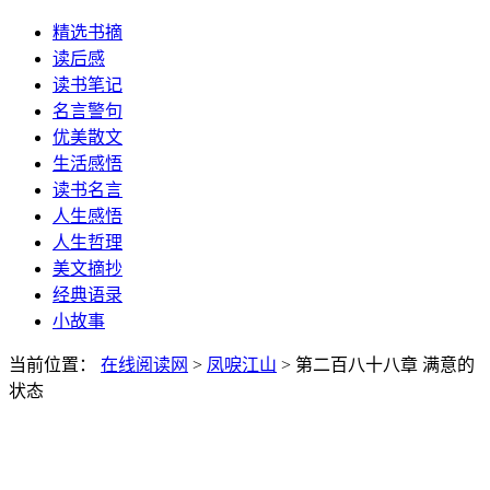
精选书摘
读后感
读书笔记
名言警句
优美散文
生活感悟
读书名言
人生感悟
人生哲理
美文摘抄
经典语录
小故事
当前位置：
在线阅读网
>
凤唳江山
> 第二百八十八章 满意的
状态