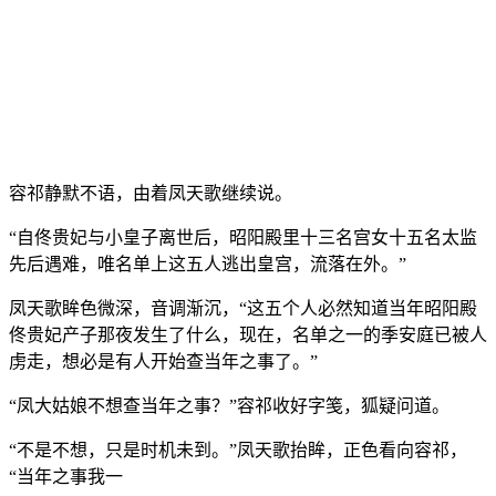
容祁静默不语，由着凤天歌继续说。
“自佟贵妃与小皇子离世后，昭阳殿里十三名宫女十五名太监
先后遇难，唯名单上这五人逃出皇宫，流落在外。”
凤天歌眸色微深，音调渐沉，“这五个人必然知道当年昭阳殿
佟贵妃产子那夜发生了什么，现在，名单之一的季安庭已被人
虏走，想必是有人开始查当年之事了。”
“凤大姑娘不想查当年之事？”容祁收好字笺，狐疑问道。
“不是不想，只是时机未到。”凤天歌抬眸，正色看向容祁，
“当年之事我一