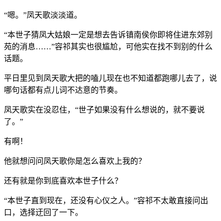
“嗯。”凤天歌淡淡道。
“本世子猜凤大姑娘一定是想去告诉镇南侯你即将住进东郊别
苑的消息……”容祁其实也很尴尬，可他实在找不到别的什么
话题。
平日里见到凤天歌大把的嗑儿现在也不知道都跑哪儿去了，说
哪句话都有点儿词不达意的节奏。
凤天歌实在没忍住，“世子如果没有什么想说的，就不要说
了。”
有啊！
他就想问问凤天歌你是怎么喜欢上我的？
还有就是你到底喜欢本世子什么？
“本世子直到现在，还没有心仪之人。”容祁不太敢直接问出
口，选择迂回了一下。