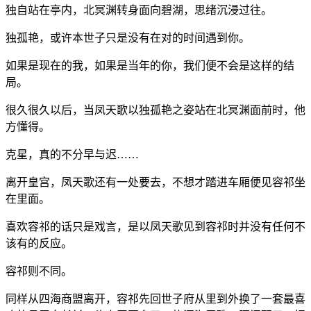
独自站在亭内，北冥渊转身面向碧湖，思绪沉浸过往。
独孤艳，或许本世子只是没有在对的时间遇到你。
如果是现在的我，如果是当年的你，我们便不会是这样的结
局。
很久很久以后，当凤天歌以独孤艳之姿站在北冥渊面前时，他
方懂得。
克星，真的不分早与迟……
离开皇宫，凤天歌还有一处要去，不想才踏进车厢便见容祁坐
在里面。
喜欢容祁的话只是戏言，是以凤天歌见到容祁时并没有任何不
该有的反应。
容祁则不同。
同样从四海商盟离开，容祁先回世子府从里到外换了一套最喜