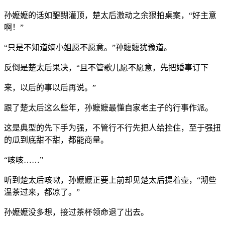
孙嬷嬷的话如醍醐灌顶，楚太后激动之余狠拍桌案，“好主意
啊！”
“只是不知道嫡小姐愿不愿意。”孙嬷嬷犹豫道。
反倒是楚太后果决，“且不管歌儿愿不愿意，先把婚事订下
来，以后的事以后再说。”
跟了楚太后这么些年，孙嬷嬷最懂自家老主子的行事作派。
这是典型的先下手为强，不管行不行先把人给拴住，至于强扭
的瓜到底甜不甜，都能商量。
“咳咳……”
听到楚太后咳嗽，孙嬷嬷正要上前却见楚太后提着壶，“沏些
温茶过来，都凉了。”
孙嬷嬷没多想，接过茶杯领命退了出去。