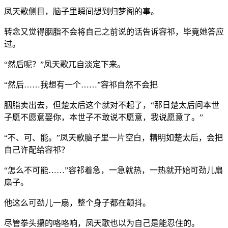
凤天歌侧目，脑子里瞬间想到归梦阁的事。
转念又觉得胭脂不会将自己之前说的话告诉容祁，毕竟她答应
过。
“然后呢？”凤天歌兀自淡定下来。
“然后……我想有一个……”容祁自然不会把
胭脂卖出去，但楚太后这个就对不起了，“那日楚太后问本世
子愿不愿意娶你，本世子不敢说不愿意，我说愿意了。”
“不、可、能。”凤天歌脑子里一片空白，精明如楚太后，会把
自己许配给容祁？
“怎么不可能……”容祁着急，一急就热，一热就开始可劲儿扇
扇子。
他这么可劲儿一扇，整个身子都在颤抖。
尽管拳头攥的咯咯响，凤天歌也以为自己是能忍住的。