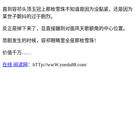
直到容祁头顶玉冠上那枚雪珠不知道是因为没黏紧，还是因为
某世子颤抖的过于剧烈。
反正是掉下来了，且直接蹦到对面凤天歌额角的中心位置。
悲剧发生的时候，容祁眼睛里全是那枚雪珠！
价值千万……
在线 阅读网
：hTTp://wwW.yuedu88.com/