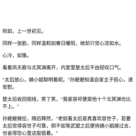
宛如，上一世初见。
同样一张脸，同样温和如春日暖阳，她却只觉心凉如水。
心冷，如锥。
看着凤天歌与北冥渊离开，内室里楚太后不由轻叹口气。
“太后放心，嫡小姐聪明着呢。”孙嬷嬷知道自家主子担心，遂
安慰。
楚太后收回视线，笑了笑，“我家容祁便是他十个北冥渊也比
不上。”
孙嬷嬷微怔，随后释然，“老奴看太后是真喜欢容世子，若要
太后觉得容世子可靠，倒不如等武盟之后便将嫡小姐嫁过去，
也省得您心里这般惦着。”