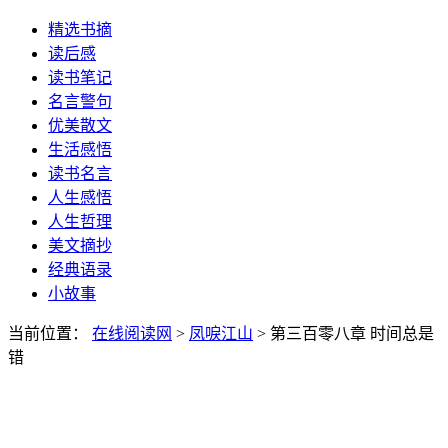
精选书摘
读后感
读书笔记
名言警句
优美散文
生活感悟
读书名言
人生感悟
人生哲理
美文摘抄
经典语录
小故事
当前位置：
在线阅读网
>
凤唳江山
> 第三百零八章 时间总是
错