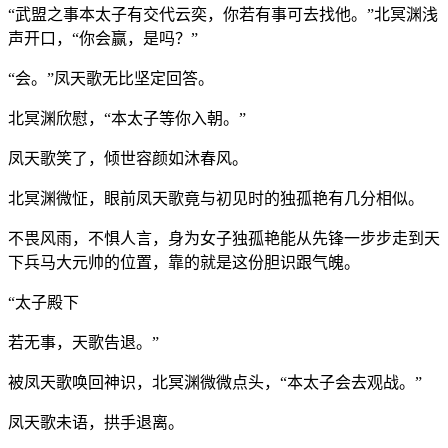
“武盟之事本太子有交代云奕，你若有事可去找他。”北冥渊浅
声开口，“你会赢，是吗？”
“会。”凤天歌无比坚定回答。
北冥渊欣慰，“本太子等你入朝。”
凤天歌笑了，倾世容颜如沐春风。
北冥渊微怔，眼前凤天歌竟与初见时的独孤艳有几分相似。
不畏风雨，不惧人言，身为女子独孤艳能从先锋一步步走到天
下兵马大元帅的位置，靠的就是这份胆识跟气魄。
“太子殿下
若无事，天歌告退。”
被凤天歌唤回神识，北冥渊微微点头，“本太子会去观战。”
凤天歌未语，拱手退离。