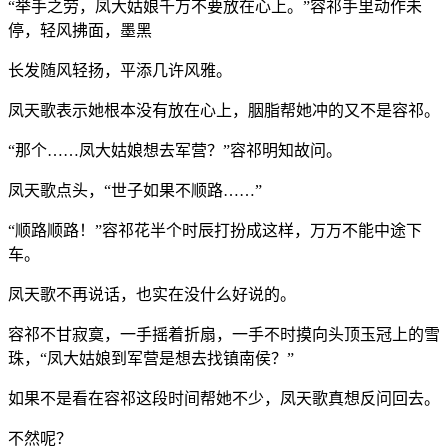
“举手之劳，凤大姑娘千万不要放在心上。”容祁手里动作未
停，轻风拂面，墨黑
长发随风轻扬，平添几许风雅。
凤天歌表示她根本没有放在心上，胭脂帮她冲的又不是容祁。
“那个……凤大姑娘想去军营？”容祁明知故问。
凤天歌点头，“世子如果不顺路……”
“顺路顺路！”容祁花半个时辰打扮成这样，万万不能中途下
车。
凤天歌不再说话，也实在没什么好说的。
容祁不甘寂寞，一手摇着折扇，一手不时摸向头顶玉冠上的雪
珠，“凤大姑娘到军营是想去找镇南侯？”
如果不是看在容祁这段时间帮她不少，凤天歌真想反问回去。
不然呢？