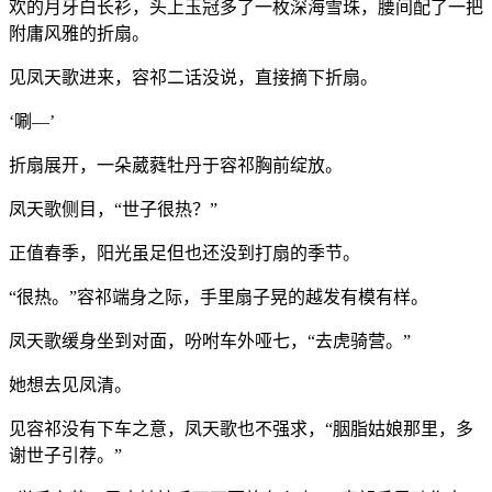
欢的月牙白长衫，头上玉冠多了一枚深海雪珠，腰间配了一把
附庸风雅的折扇。
见凤天歌进来，容祁二话没说，直接摘下折扇。
‘唰—’
折扇展开，一朵葳蕤牡丹于容祁胸前绽放。
凤天歌侧目，“世子很热？”
正值春季，阳光虽足但也还没到打扇的季节。
“很热。”容祁端身之际，手里扇子晃的越发有模有样。
凤天歌缓身坐到对面，吩咐车外哑七，“去虎骑营。”
她想去见凤清。
见容祁没有下车之意，凤天歌也不强求，“胭脂姑娘那里，多
谢世子引荐。”