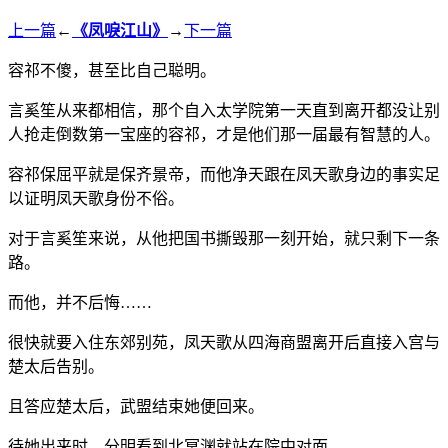
上一篇
←
《凤唳江山》
→
下一篇
容祁不傻，甚至比自己聪明。
言奚笙从来都相信，那个自入太学院第一天直到离开都没让别
人抢走倒数第一宝座的容祁，才是他们那一届最有智慧的人。
容祁保屈平就是保齐景帝，而他净天跟在凤天歌身边的事实足
以证明凤天歌身份不俗。
对于言奚笙来说，从他把国书撕毁那一刻开始，就只剩下一条
路。
而他，并不后悔……
很快就要入住东郊别苑，凤天歌从四海商盟离开后直接入宫与
楚太后告别。
且答应楚太后，武盟结束她便回来。
待她出来时，分明看到北冥渊就站在院中对面。