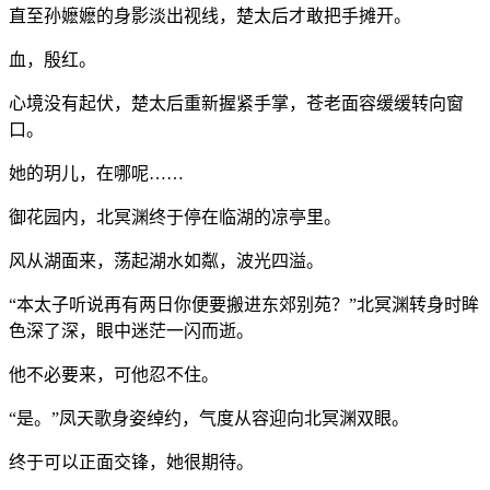
直至孙嬷嬷的身影淡出视线，楚太后才敢把手摊开。
血，殷红。
心境没有起伏，楚太后重新握紧手掌，苍老面容缓缓转向窗
口。
她的玥儿，在哪呢……
御花园内，北冥渊终于停在临湖的凉亭里。
风从湖面来，荡起湖水如粼，波光四溢。
“本太子听说再有两日你便要搬进东郊别苑？”北冥渊转身时眸
色深了深，眼中迷茫一闪而逝。
他不必要来，可他忍不住。
“是。”凤天歌身姿绰约，气度从容迎向北冥渊双眼。
终于可以正面交锋，她很期待。