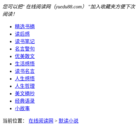
您可以把" 在线阅读网（yuedu88.com） "加入收藏夹方便下次
阅读！
精选书摘
读后感
读书笔记
名言警句
优美散文
生活感悟
读书名言
人生感悟
人生哲理
美文摘抄
经典语录
小故事
当前位置：
在线阅读网
>
默读小说