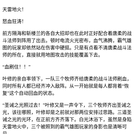
天雷地火！
怒血狂涛！
前方隔海和斩楼兰的各自大招却也在此时正好配合着唐柔的战
斗法师到阵用了出去。顿时电流火光密布，血气沸腾，霸气雄
图的玩家却依然站在伤害中硬挺。只是有点看不清唐柔战斗法
师的所在，直接就用地图攻击的技能覆盖下去。
“血刷住！！”
叶修的亲自率领下，一队三个牧师齐给唐柔的战斗法师刷血，
同时所有人都已经齐冲入敌阵。从一开始就是每人都背着“恢
复”这个自动回血的状态。
“圣诫之光照过去！”叶修又是一声令下，三个牧师齐出圣诫之
光，该往哪照，叶修却是之前就对那两位安排过思路。三道圣
诫之光的光环，在正前方齐齐落下。白光沐浴下，虽然是身陷
天雷地火中，三个被照到的霸气雄图玩家的身影也是清晰可
见。