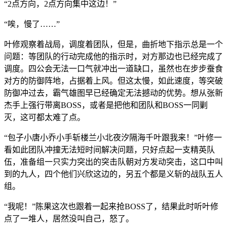
“2点方向，2点方向集中这边！”
“唉，慢了……”
叶修观察着战局，调度着团队，但是，曲折地下指示总是一个
问题：等团队的行动完成他的指示时，对方那边也已经完成了
调度。四公会无法一口气就冲出一道缺口，虽然也在步步蚕食
对方的防御阵地，占据着上风。但这太慢，如此速度，等突破
防御冲过去，霸气雄图早已经确定无法撼动的优势。想从张新
杰手上强行带离BOSS，或者是把他和团队和BOSS一同剿
灭，这可都太难了点。
“包子小唐小乔小手斩楼兰小北夜汐隔海千叶跟我来！”叶修一
看如此团队冲撞无法短时间解决问题，只好点起一支精英队
伍，准备组一只实力突出的突击队朝对方发动突击，这口中叫
到的九人，四个他们兴欣这边的，另五个都是义斩的战队五人
组。
“我呢！”陈果这次也跟着一起来抢BOSS了，结果此时听叶修
点了一堆人，居然没叫自己，怒了。