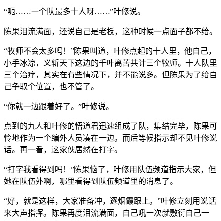
“呃……一个队最多十人呀……”叶修说。
陈果泪流满面，还说自己是老板，这种时候一点面子都不给。
“牧师不会太多吗！”陈果叫道，叶修点起的十人里，他自己，
小手冰凉，义斩天下这边的千叶离苦共计三个牧师。十人队里
三个治疗，其实在有些情况下，并不能说多。但陈果为了给自
己争取个位置，也不管了。
“你就一边跟着好了。”叶修说。
点到的九人和叶修的悟道君迅速组成了队，集结完毕，陈果可
怜地作为一个编外人员凑在一边。而后等候指示却不见叶修说
话。再一看，这家伙居然在打字。
“打字我看得到吗！”陈果恼了，叶修用队伍频道指示大家，但
她在队伍外啊，哪里看得到队伍频道里的消息了。
“好，就是这样，大家准备冲，逐烟霞跟上。”叶修立刻用说话
来大声指挥。陈果再度泪流满面，自己吼一次就敷衍自己一