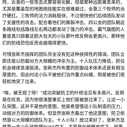
阵，近身的一些攻击还算容易化解，但是那种远距离丢来的，
尤其是覆盖型的地图炮技能实在很难避过，全靠三个牧师的治
疗硬扛。三牧师的法力消耗极快，不过很快他们后续团队发动
了支援性的攻击。配合着他们的撕裂冲击，四公会的团队朝这
条路线包括路线左右两边都发动了强力的冲击。霸气雄图的人
要是真只顾着这胆大包天的小队那叶修反倒会更高兴，那样他
们的防线恐怕反而会崩塌得更快。
可惜张新杰指挥的团队完全没有犯这种抉择性的错误。团队立
即还是以防御对方大规模的冲杀为主。十人队压力降低，抓住
机会继续急速挺进。张新杰所布置的防御战术体系还是有相当
厚度的，但此时这小队不被他们当作重点纠缠，倒是被他们很
轻松地突了出来。
“唉，被无视了呀！”成功突破防卫的叶修没见有多高兴，反倒
是在叹息。因为他很清楚事实上他们是被放过来了。让这一小
队突围，这并不是他的意图，他是希望借这小队制造的压力，
动摇对方的防御体系。但显然张新杰看出了他这意图，防卫依
然是以大规模的团队为主。十人小队？放过来好了，张新杰显
然靠一支小队就能把BOSS夺下，尤其是在他眼皮底下，就更