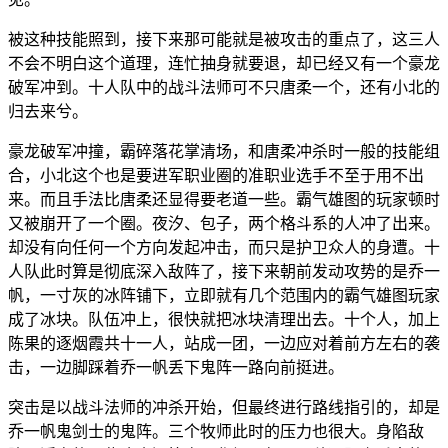
被这种技能照到，接下来那可能就是被攻击的重点了，这三人
不会不明白这个道理，连忙抽身就要退，却已经又有一个豪龙
破军冲到。十人队中的战斗法师可不只唐柔一个，还有小北的
归去来兮。
豪龙破军冲撞，霸碎落花掌清场，和唐柔冲杀时一般的技能组
合，小北这个也是要进军职业圈的准职业选手不至于用不出
来。而且手法比唐柔还显得要老道一些。霸气雄图的玩家顿时
又被崩开了一个圈。夜汐、包子，两个格斗系的人冲了出来。
却没有向任何一个方向发起冲击，而只是护卫众人的身遭。十
人队此时算是彻底深入敌阵了，接下来朝前发动攻势的是乔一
帆，一寸灰的冰阵铺下，立即就有几个范围内的霸气雄图玩家
成了冰块。队伍冲上，很快就把冰块清理出去。十个人，加上
陈果的逐烟霞共十一人，站成一团，一边应对着前方左右的袭
击，一边脚踩着乔一帆丢下鬼阵一路向前挺进。
突击是以战斗法师的冲杀开始，但最终进行路线指引的，却是
乔一帆鬼剑士的鬼阵。三个牧师此时的压力也很大。身陷敌