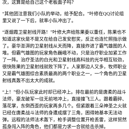
次，这算是给自己这个老板面子吗？
“其他团注意我们小队的举动，给予配合。”叶修在QQ讨论组
里又说了一下后，就率小队冲出了。
“逐烟霞卫星射线开路！”叶修大声给陈果委以重任，陈果也不
知道这家伙是不是又在给自己发安慰奖，反正也连忙照指示做
了。豪华澎湃的卫星射线从天而降，直接炸进了霸气雄图的人
堆。但霸气雄图的玩家角色巍峨不动，只是治疗职业加紧工作
了一阵。治疗圣洁的白光和卫星射线高科技的光华相互较劲，
很快陈果的卫星射线就败下阵了。人家那边人又多，牧师职业
又是霸气雄图综合素质最高的两个职业之一，一个角色的卫星
射线真轰不出太大的成就。
“上！”但小队玩家此时却已经冲上。排在最前的是唐柔的战斗
法师，豪龙破军一往无前地冲上，直接撞飞三人。跟着霸碎、
落花掌，东倒西歪的玩家再多几个。但紧跟着三朵神圣之火就
已经在唐柔战斗法师的身遭成摆了三角，困得她基本无法动
弹。远程的法师法术轰下，枪手调整位置开枪丢雷，这样贸然
孤身闯入阵的角色，他们都是力求一合就给击杀掉。