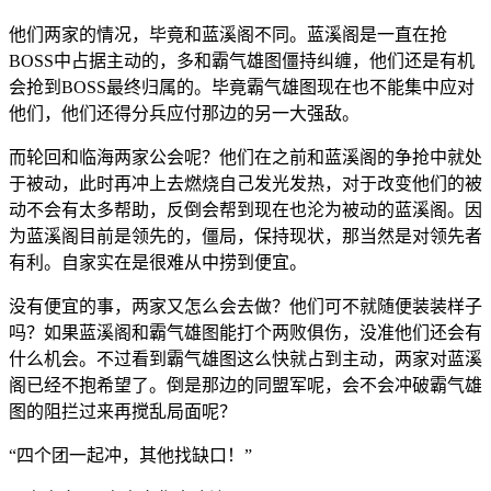
他们两家的情况，毕竟和蓝溪阁不同。蓝溪阁是一直在抢
BOSS中占据主动的，多和霸气雄图僵持纠缠，他们还是有机
会抢到BOSS最终归属的。毕竟霸气雄图现在也不能集中应对
他们，他们还得分兵应付那边的另一大强敌。
而轮回和临海两家公会呢？他们在之前和蓝溪阁的争抢中就处
于被动，此时再冲上去燃烧自己发光发热，对于改变他们的被
动不会有太多帮助，反倒会帮到现在也沦为被动的蓝溪阁。因
为蓝溪阁目前是领先的，僵局，保持现状，那当然是对领先者
有利。自家实在是很难从中捞到便宜。
没有便宜的事，两家又怎么会去做？他们可不就随便装装样子
吗？如果蓝溪阁和霸气雄图能打个两败俱伤，没准他们还会有
什么机会。不过看到霸气雄图这么快就占到主动，两家对蓝溪
阁已经不抱希望了。倒是那边的同盟军呢，会不会冲破霸气雄
图的阻拦过来再搅乱局面呢？
“四个团一起冲，其他找缺口！”