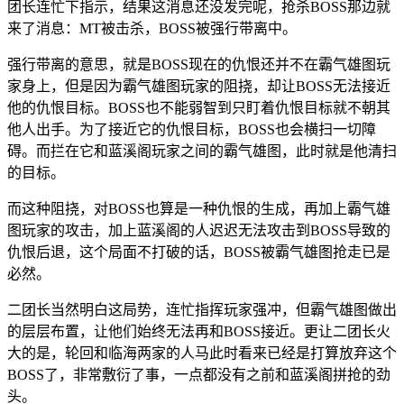
团长连忙下指示，结果这消息还没发完呢，抢杀BOSS那边就
来了消息：MT被击杀，BOSS被强行带离中。
强行带离的意思，就是BOSS现在的仇恨还并不在霸气雄图玩
家身上，但是因为霸气雄图玩家的阻挠，却让BOSS无法接近
他的仇恨目标。BOSS也不能弱智到只盯着仇恨目标就不朝其
他人出手。为了接近它的仇恨目标，BOSS也会横扫一切障
碍。而拦在它和蓝溪阁玩家之间的霸气雄图，此时就是他清扫
的目标。
而这种阻挠，对BOSS也算是一种仇恨的生成，再加上霸气雄
图玩家的攻击，加上蓝溪阁的人迟迟无法攻击到BOSS导致的
仇恨后退，这个局面不打破的话，BOSS被霸气雄图抢走已是
必然。
二团长当然明白这局势，连忙指挥玩家强冲，但霸气雄图做出
的层层布置，让他们始终无法再和BOSS接近。更让二团长火
大的是，轮回和临海两家的人马此时看来已经是打算放弃这个
BOSS了，非常敷衍了事，一点都没有之前和蓝溪阁拼抢的劲
头。